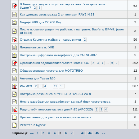
В Беларуси запретили установку антенн. Что делать-то
62
будем?
2
3
Как сделать связь между 2 антеннами RAY2 N 23
1
Megajet 600 для 27 200 Кгц
3
После прошивки рации не работают на прием. Baofeng BF-V9. (клон
3
Bf-888s)
Отдых в Крыму на майские - связь в пути
50
2
Локальная сеть по УКВ
1
Настройка цифрового интерфейса для YAESU-897
5
Организация радиолюбительского MotoTRBO
...
202
2
3
4
6
7
Общемосковская частота для MOTOTRBO
12
Антенна для Yaesu ft60
1
Р/л ИСЗ
...
387
2
3
4
12
13
Настройка резонанса антенны на YAESU VX-8
7
Нужно разобраться как работает данный блок частотомера
4
Радиолюбительская частота для P-25 (APCO25)
111
2
3
4
Приглашение для участия в мемориале памяти
0
Репитер в Курске
0
Страница:
««
...
»»
1
2
3
4
5
6
7
43
44
45