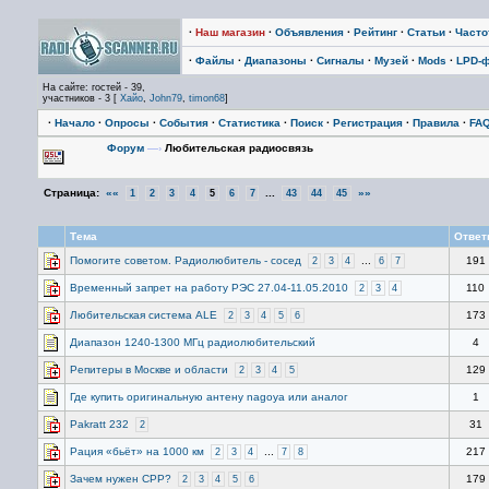
·
Наш магазин
·
Объявления
·
Рейтинг
·
Статьи
·
Част
·
Файлы
·
Диапазоны
·
Сигналы
·
Музей
·
Mods
·
LPD-
На сайте: гостей - 39,
участников - 3 [
Хайо
,
John79
,
timon68
]
·
Начало
·
Опросы
·
События
·
Статистика
·
Поиск
·
Регистрация
·
Правила
·
FA
Форум
—›
Любительская радиосвязь
Страница:
««
...
»»
1
2
3
4
5
6
7
43
44
45
Тема
Отве
Помогите советом. Радиолюбитель - сосед
...
191
2
3
4
6
7
Временный запрет на работу РЭС 27.04-11.05.2010
110
2
3
4
Любительская система ALE
173
2
3
4
5
6
Диапазон 1240-1300 МГц радиолюбительский
4
Репитеры в Москве и области
129
2
3
4
5
Где купить оригинальную антену nagoya или аналог
1
Pakratt 232
31
2
Рация «бьёт» на 1000 км
...
217
2
3
4
7
8
Зачем нужен СРР?
179
2
3
4
5
6