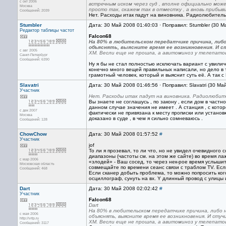
с окт 2006
встречным иском через суд , вполне официально може
Москва
просто так, скажем так в отместку , а вновь прибы
Сообщений: 2039
Нет. Расходы итак падут на виновника. Радиолюбитель 
Stumbler
Дата: 30 Май 2008 01:40:03 · Поправил: Stumbler (30 М
Редактор
таблицы частот
Falcon68
На 80% в любительском передатчике причина, либо
объяснять, выясните время ее возникновения. И с
с авг 2005
ХМ. Весли еще не прошла, а авитоминоз у телепатов про
Санкт-Петербург
Сообщений: 6390
Ну я бы не стал полностью исключать вариант с увили
конечно много вещей правильных написали, но дело в 
грамотный человек, который и выяснит суть её. А так 
Slavatri
Дата: 30 Май 2008 01:46:56 · Поправил: Slavatri (30 Ма
Участник
Нет. Расходы итак падут на виновника. Радиолюбите
Вы знаете не соглашусь , по закону , если дом в част
данном случае значения не имеет . А станция , с кото
с дек 2007
фактически не привязана к месту прописки или установк
Москва
доказано в суде , в чем я сильно сомневаюсь .
Сообщений: 128
ChowChow
Дата: 30 Май 2008 01:57:52
#
Участник
jof
То ли я прозевал, то ли что, но не увидел очевидного 
диапазоны (частоты см. на этом же сайте) во время ла
с мар 2006
«злодей» - Ваш сосед, то через нек-рое время услышит
Московская область
совмещайте по времени сеанс связи с траблом TV. Есл
Сообщений: 468
Если сканер добыть проблема, то можно попросить ког
осциллограф, сунуть на вх. Y длинный провод с улицы 
Dart
Дата: 30 Май 2008 02:02:42
#
Участник
Falcon68
Dart
На 80% в любительском передатчике причина, либо н
с мая 2006
объяснять, выясните время ее возникновения. И стуч
http://vrtp.ru
ХМ. Весли еще не прошла, а авитоминоз у телепатов пр
Сообщений: 3117