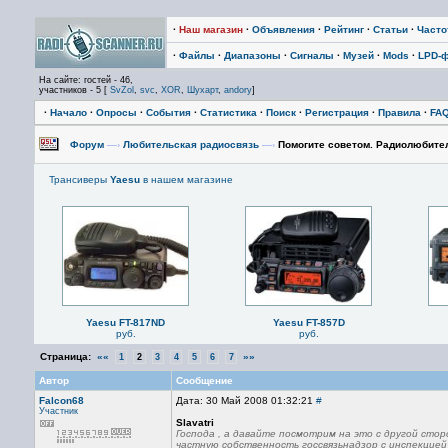
·
Наш магазин
·
Объявления
·
Рейтинг
·
Статьи
·
Част
·
Файлы
·
Диапазоны
·
Сигналы
·
Музей
·
Mods
·
LPD-
На сайте: гостей - 46,
участников - 5 [
SvZol
,
svc
,
XOR
,
Шухарт
,
andory
]
·
Начало
·
Опросы
·
События
·
Статистика
·
Поиск
·
Регистрация
·
Правила
·
FA
Форум
—›
Любительская радиосвязь
—›
Помогите советом. Радиолюбител
Трансиверы
Yaesu
в нашем магазине
Yaesu FT-817ND
Yaesu FT-857D
руб.
руб.
Страница:
««
»»
1
2
3
4
5
6
7
Автор
Сообщение
Falcon68
Дата: 30 Май 2008 01:32:21
#
Участник
Slavatri
Господа , а давайте посмотрим на это с другой стор
частную собственность госсвязьнадзор с инспекцией ,