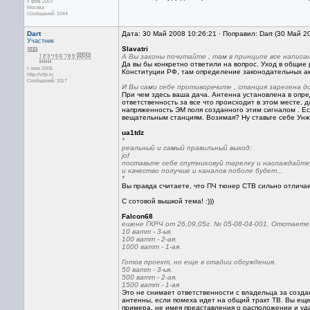
с фев 2007
Москва
Сообщений: 1044
Dart
Дата: 30 Май 2008 10:26:21 · Поправил: Dart (30 Май 2
Участник
Slavatri
А Вы законы почитайте , там в принципе все написан
Да вы бы конкретно ответили на вопрос. Уход в общие 
с мая 2006
Конституции РФ, там определение законодательных акт
http://vrtp.ru
Сообщений: 3117
И Вы сами себе противоречите , станция зарегена доп
При чем здесь ваша дача. Антенна установлена в опр
ответственность за все что происходит в этом месте, 
напряженность ЭМ поля созданного этим сигналом . Ес
вещательным станциям. Возимая? Ну ставьте себе Унжу 
ua1tdz
*
реальный и самый правильный выход:
jof
поставьте себе спутниковуй тарелку и наслаждайте
и качество получше и каналов поболе будет...
*
Вы правда считаете, что ПЧ тюнер СТВ сильно отличает
С сотовой вышкой тема! :)))
Falcon68
ешене ГКРЧ от 26,09,05г. № 05-08-04-001. Отстаете.
10 ватт - 3-ья.
100 ватт - 2-ая.
1000 ватт - 1-ая.
Готов проект, но еще в стадии обсуждения.
50 ватт - 3-ья.
500 ватт - 2-ая.
1500 ватт - 1-ая
Это не снимает ответственности с владельца за создан
антенны, если помеха идет на общий тракт ТВ. Вы еще 
примера, не имея представления о расположении и уда