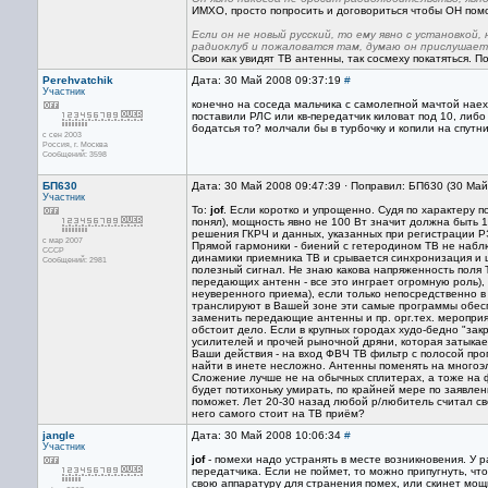
ИМХО, просто попросить и договориться чтобы ОН помо
Если он не новый русский, то ему явно с установко
радиоклуб и пожаловатся там, думаю он прислушаетс
Свои как увидят ТВ антенны, так сосмеху покатяться. По
Perehvatchik
Дата: 30 Май 2008 09:37:19
#
Участник
конечно на соседа мальчика с самолепной мачтой наеха
поставили РЛС или кв-передатчик киловат под 10, либо
бодатсья то? молчали бы в турбочку и копили на спутн
с сен 2003
Россия, г. Москва
Сообщений: 3598
БП630
Дата: 30 Май 2008 09:47:39 · Поправил: БП630 (30 Май
Участник
То:
jof
. Если коротко и упрощенно. Судя по характеру 
понял), мощность явно не 100 Вт значит должна быть 1
решения ГКРЧ и данных, указанных при регистрации РЭ
с мар 2007
Прямой гармоники - биений с гетеродином ТВ не наблю
CCCP
динамики приемника ТВ и срывается синхронизация и 
Сообщений: 2981
полезный сигнал. Не знаю какова напряженность поля 
передающих антенн - все это инграет огромную роль), 
неуверенного приема), если только непосредственно в
транслируют в Вашей зоне эти самые программы обеспе
заменить передающие антенны и пр. орг.тех. мероприя
обстоит дело. Если в крупных городах худо-бедно "зак
усилителей и прочей рыночной дряни, которая затыкае
Ваши действия - на вход ФВЧ ТВ фильтр с полосой про
найти в инете несложно. Антенны поменять на многоэ
Сложение лучше не на обычных сплитерах, а тоже на фи
будет потихоньку умирать, по крайней мере по заявле
поможет. Лет 20-30 назад любой р/любитель считал сво
него самого стоит на ТВ приём?
jangle
Дата: 30 Май 2008 10:06:34
#
Участник
jof
- помехи надо устранять в месте возникновения. У 
передатчика. Если не поймет, то можно припугнуть, чт
свою аппаратуру для странения помех, или скинет мо