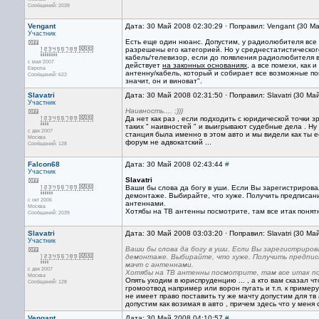
Сообщений: 2039
Vengant
Дата: 30 Май 2008 02:30:29 · Поправил: Vengant (30 М
Участник
Есть еще один нюанс. Допустим, у радиолюбителя все
разрешены его категорией. Но у среднестатистического
кабель/телевизор, если до появления радиолюбителя 
с мая 2007
действует
на законных основаниях
, а все помехи, как
Европа
антенну/кабель, который и собирает все возможные пом
Сообщений: 622
значит, он и виноват".
Slavatri
Дата: 30 Май 2008 02:31:50 · Поправил: Slavatri (30 Ма
Участник
Наивность.... ;)))
Да нет как раз , если подходить с юридической точки зре
таких " наивностей " и выигрывают судебные дела . Ну
с дек 2007
станция была именно в этом авто и мы видели как ты ее
Москва
форум не адвокатский ...
Сообщений: 128
Falcon68
Дата: 30 Май 2008 02:43:44
#
Участник
Slavatri
Ваши бы слова да богу в уши. Если Вы зарегистрирова
демонтаже. Выбирайте, что хуже. Получить предписан
с окт 2006
антеннами.
Москва
Хотябы на ТВ антенны посмотрите, там все итак понят
Сообщений: 2039
Slavatri
Дата: 30 Май 2008 03:03:20 · Поправил: Slavatri (30 Ма
Участник
Ваши бы слова да богу в уши. Если Вы зарегистриро
демонтаже. Выбирайте, что хуже. Получить предпис
мачт с антеннами.
с дек 2007
Хотябы на ТВ антенны посмотрите, там все итак п
Москва
Опять уходим в юриспруденцию ... , а кто вам сказал что
Сообщений: 128
громоотвод например или ворон пугать и т.п. к примеру 
не имеет право поставить ту же мачту допустим для т
допустим как возимая в авто , причем здесь что у меня 
Vengant
Дата: 30 Май 2008 04:10:57
#