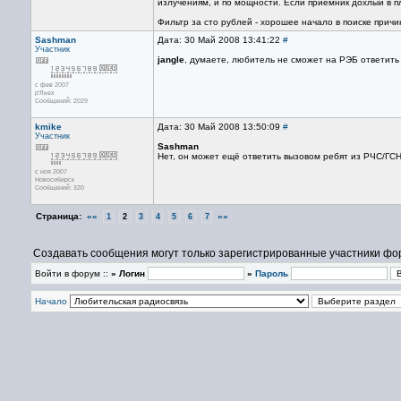
излучениям, и по мощности. Если приёмник дохлый в пл
Фильтр за сто рублей - хорошее начало в поиске прич
Sashman
Дата: 30 Май 2008 13:41:22
#
Участник
jangle
, думаете, любитель не сможет на РЭБ ответить
с фев 2007
р'Льех
Сообщений: 2029
kmike
Дата: 30 Май 2008 13:50:09
#
Участник
Sashman
Нет, он может ещё ответить вызовом ребят из РЧС/ГСН
с ноя 2007
Новосибирск
Сообщений: 320
Страница:
««
»»
1
2
3
4
5
6
7
Создавать сообщения могут только зарегистрированные участники фо
Войти в форум ::
» Логин
»
Пароль
Начало