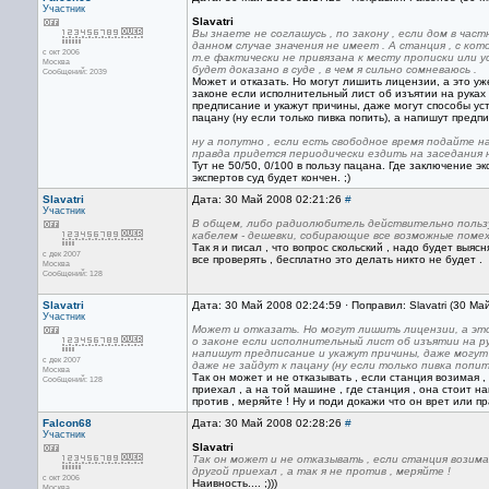
Участник
Slavatri
Вы знаете не соглашусь , по закону , если дом в ча
данном случае значения не имеет . А станция , с ко
с окт 2006
т.е фактически не привязана к месту прописки или у
Москва
будет доказано в суде , в чем я сильно сомневаюсь .
Сообщений: 2039
Может и отказать. Но могут лишить лицензии, а это уж
законе если исполнительный лист об изъятии на руках б
предписание и укажут причины, даже могут способы ус
пацану (ну если только пивка попить), а напишут пред
ну а попутно , если есть свободное время подайте на 
правда придется периодически ездить на заседания н
Тут не 50/50, 0/100 в пользу пацана. Где заключение э
экспертов суд будет кончен. ;)
Slavatri
Дата: 30 Май 2008 02:21:26
#
Участник
В общем, либо радиолюбитель действительно пользу
кабелем - дешевки, собирающие все возможные помех
Так я и писал , что вопрос скольский , надо будет выяс
с дек 2007
все проверять , бесплатно это делать никто не будет .
Москва
Сообщений: 128
Slavatri
Дата: 30 Май 2008 02:24:59 · Поправил: Slavatri (30 Ма
Участник
Может и отказать. Но могут лишить лицензии, а это
о законе если исполнительный лист об изъятии на ру
напишут предписание и укажут причины, даже могут
с дек 2007
даже не зайдут к пацану (ну если только пивка попи
Москва
Так он может и не отказывать , если станция возимая ,
Сообщений: 128
приехал , а на той машине , где станция , она стоит наг
против , меряйте ! Ну и поди докажи что он врет или пр
Falcon68
Дата: 30 Май 2008 02:28:26
#
Участник
Slavatri
Так он может и не отказывать , если станция возимая
другой приехал , а так я не против , меряйте !
с окт 2006
Наивность.... ;)))
Москва