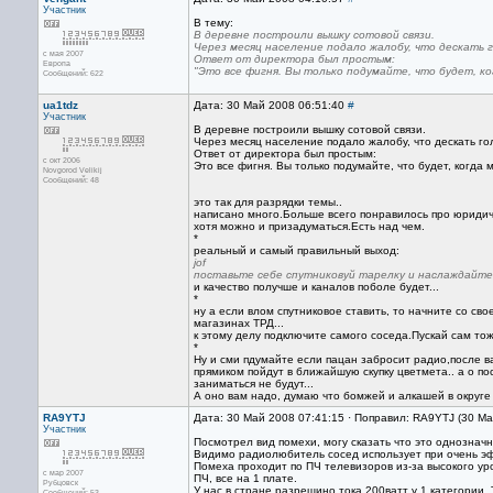
Участник
В тему:
В деревне построили вышку сотовой связи.
Через месяц население подало жалобу, что дескать г
с мая 2007
Ответ от директора был простым:
Европа
"Это все фигня. Вы только подумайте, что будет, ко
Сообщений: 622
ua1tdz
Дата: 30 Май 2008 06:51:40
#
Участник
В деревне построили вышку сотовой связи.
Через месяц население подало жалобу, что дескать го
Ответ от директора был простым:
с окт 2006
Это все фигня. Вы только подумайте, что будет, когда 
Novgorod Velikij
Сообщений: 48
это так для разрядки темы..
написано много.Больше всего понравилось про юридиче
хотя можно и призадуматься.Есть над чем.
*
реальный и самый правильный выход:
jof
поставьте себе спутниковуй тарелку и наслаждайте
и качество получше и каналов поболе будет...
*
ну а если влом спутниковое ставить, то начните со св
магазинах ТРД...
к этому делу подключите самого соседа.Пускай сам тоже
*
Ну и сми пдумайте если пацан забросит радио,после в
прямиком пойдут в ближайшую скупку цветмета.. а о п
заниматься не будут...
А оно вам надо, думаю что бомжей и алкашей в округе и
RA9YTJ
Дата: 30 Май 2008 07:41:15 · Поправил: RA9YTJ (30 М
Участник
Посмотрел вид помехи, могу сказать что это однознач
Видимо радиолюбитель сосед использует при очень э
Помеха проходит по ПЧ телевизоров из-за высокого ур
с мар 2007
ПЧ, все на 1 плате.
Рубцовск
У нас в стране разрешино тока 200ватт у 1 категории.
Сообщений: 53