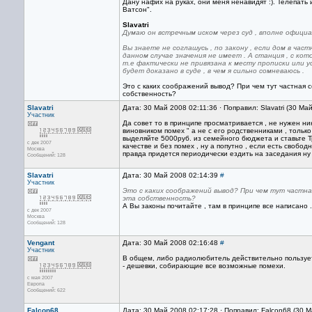
Дану нафих на руках, они меня ненавидят :). Телепать 
Ватсон".
Slavatri
Думаю он встречным иском через суд , вполне офиц
Вы знаете не соглашусь , по закону , если дом в ча
данном случае значения не имеет . А станция , с ко
т.е фактически не привязана к месту прописки или у
будет доказано в суде , в чем я сильно сомневаюсь .
Это с каких соображений вывод? При чем тут частная 
собственность?
Slavatri
Дата: 30 Май 2008 02:11:36 · Поправил: Slavatri (30 Ма
Участник
Да совет то в принципе просматривается , не нужен ник
виновником помех " а не с его родственниками , только
выделяйте 5000руб. из семейного бюджета и ставьте Т
с дек 2007
качестве и без помех , ну а попутно , если есть свободн
Москва
правда придется периодически ездить на заседания ну 
Сообщений: 128
Slavatri
Дата: 30 Май 2008 02:14:39
#
Участник
Это с каких соображений вывод? При чем тут частн
эта собственность?
А Вы законы почитайте , там в принципе все написано .
с дек 2007
Москва
Сообщений: 128
Vengant
Дата: 30 Май 2008 02:16:48
#
Участник
В общем, либо радиолюбитель действительно пользует
- дешевки, собирающие все возможные помехи.
с мая 2007
Европа
Сообщений: 622
Falcon68
Дата: 30 Май 2008 02:17:28 · Поправил: Falcon68 (30 