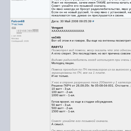
Я вот не понимаю, зачем имея ТАКИЕ антенны качать 
Совет: узнайте его позывной сначала.
Он явно никогда не бросит радиолюбительство, явно у
Если он не новый русский, то ему явно с установкой,
пожаловатся там, думаю он прислушается к своим.
Falcon68
Дата: 30 Май 2008 09:05:39
#
Участник
Vengant
ХАХАХАХАХАХАХАХА
с окт 2006
ua1tdz
Москва
Вот об этом я и говорю. Вы еще на ентенны посмотри
Сообщений: 2039
RA9YTJ
Посмотрел вид помехи, могу сказать что это одноз
А ктло спорит. Это последствия, но вот причина совсем
Видимо радиолюбитель сосед использует при очень
Молодец пацан.
Помеха проходит по ПЧ телевизоров из-за высокого 
экранированы по ПЧ, все на 1 плате.
И не только.
У нас в стране разрешино тока 200ватт у 1 категор
Решене ГКРЧ от 26,09,05г. № 05-08-04-001. Отстаете. ;
10 ватт - 3-ья.
100 ватт - 2-ая.
1000 ватт - 1-ая.
Готов проект, но еще в стадии обсуждения.
50 ватт - 3-ья.
500 ватт - 2-ая.
1500 ватт - 1-ая.
Совет: узнайте его позывной сначала.
А смысл.
Он явно никогда не бросит радиолюбительство, явно