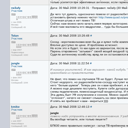
только усилится при эфективных антеннах, если гармош
rw3afy
Дата: 30 Май 2008 10:26:31 · Поправил: rw3afy (30 Май
Участник
Да чего тут думать, однозначно помехи от радиолюбит
установить фильтр нижних частот
http://www.quad.ru/pro
Отличная штука и нет помех ТВ!
с сен 2005
Сейчас нам можно кило качать имея первую категорию... 
Москва
И всё-таки маловаты его квадратики... туда бы большие 
Сообщений: 49
Tolan
Дата: 30 Май 2008 10:26:48
#
Участник
Сосед - коротковолновик взял бы да и купил тебе компл
Вполне доступно по цене. И проблема исчезнет.
Но если это и будет, то как один из вариантов, после 
с мар 2007
Парень откровенно "затыкает" своей мощей входной тр
Подмосковье
Судя по антенному хозяйству, вряд ли он остановился
Сообщений: 1020
jangle
Дата: 30 Май 2008 11:22:54
#
Участник
И никаких усилителей. И как вариант - какой нибудь
краснобаев из правительства
с фев 2007
Не факт, что помех на спутников ТВ не будет. Лучше по
Москва
Стоит недорого, но радиолюбителю-соседу наступит ка
Сообщений: 1044
него "белым шумом". Теперь уже он к вам прибежит, и в
А можно еще дешевле поступить. Купите себе дугоразр
схемы подключения, помехозащитный конденсатор. И по
Эта дрянь бьет УФ излучением и озоном. Можно зарабо
"оглохнет", ничего не сможет слышать на свои приемн
И опять же прибежит к вам - мириться )))))
kmike
Дата: 30 Май 2008 12:46:13
#
Участник
jangle
помехи надо устранять в месте возникновения. У ра
Вы вообще читаете, или только пишете?
с ноя 2007
Новосибирск
БП630 имхо правильно написал - затык ТВ-приёмника 
Сообщений: 320