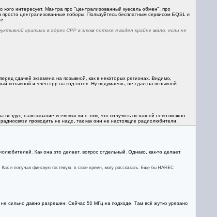
о кого интересует. Мантра про "централизованный куесель обмен", про
нов просто централизованные поборы. Пользуйтесь бесплатным сервисом EQSL и
е.
уктивной критики в адрес СРР в этом потоке я видел крайне мало, если не
еред сдачей экзамена на позывной, как в некоторых регионах. Видимо,
й позывной и член срр на год готов. Ну подумаешь, не сдал на позывной.
за воздух, навязывание всем мысли о том, что получить позывной невозможно
 радиосвязи проводить не надо, так как они не настоящие радиолюбители.
иолюбителей. Как она это делает, вопрос отдельный. Однако, как-то делает.
 Как я получал финскую гостевую, в своё время, могу рассказать. Еще бы HAREC
ц не сильно давно разрешен. Сейчас 50 МГц на подходе. Там всё жутко урезано