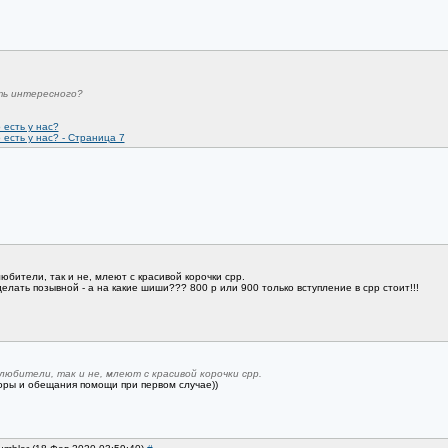
ть интересного?
 есть у нас?
 есть у нас? - Страница 7
бители, так и не, млеют с красивой корочки срр.
лать позывной - а на какие шиши??? 800 р или 900 только вступление в срр стоит!!!
любители, так и не, млеют с красивой корочки срр.
боры и обещания помощи при первом случае))