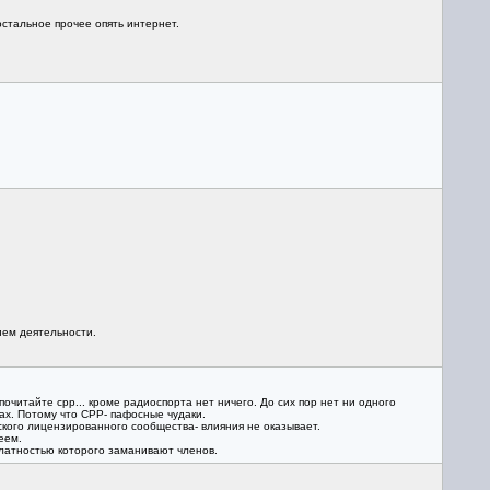
стальное прочее опять интернет.
ием деятельности.
очитайте срр... кроме радиоспорта нет ничего. До сих пор нет ни одного
ах. Потому что СРР- пафосные чудаки.
кого лицензированного сообщества- влияния не оказывает.
еем.
сплатностью которого заманивают членов.