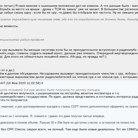
мос летал;) Я свое мнение о нынешнем положении дел не изменю. А что раньше было - мал
"борьба за место на крыше - драка с ТСЖ по заказу" уже не канает. В большинстве регио
е забыл сказку одну - если бы не срр, то давно бы отобрали все частоты. Ну не смешно уж
знание порождает кучу негатива там, где его по определению не должно быть. Констр
вые моменты.
специалистах радио-профиля
м срр вызывало бы меньше негатива если бы не принудительное вступление в радиоклубе п
нять надо, главное содрать первый взнос, дальше уже плевать. Очередной мертворожденны
р. Для этого не обязательно позывной иметь. Абсурд, не правда ли?;)
от и до:)
 чём в данном обсуждении. Негодование вызывает принудительное членство с срр, поборы 
 некоторые маразматики делят радиолюбителей на членов срр и не членов срр, с которыми
1AIT (18 Фев 2020 11:02:56)
#
 года позывной 3-4 кат можно было получить по шелчку пальцев.
й щелчёчек получился, с разрешением на постройку, визитом инспектора и т.п.
 взаимодействия с государством. По идее, должна представлять и отстаивать интересы рад
что-то получается.
лицензии, и для кратковременных выездов в страны CEPT ничего дополнительно оформлять не нужно.
олько на 1 категорию. Я, помнится, сдавал это даже получая третью впервые.
 диапазоны в полном объеме. Раньше 30 и 20м были не доступны совсем, а остальные не полностью.
е без СРР. Список, скорее всего, не полный. Там еще были новые диапазоны. Тот же 136КГ