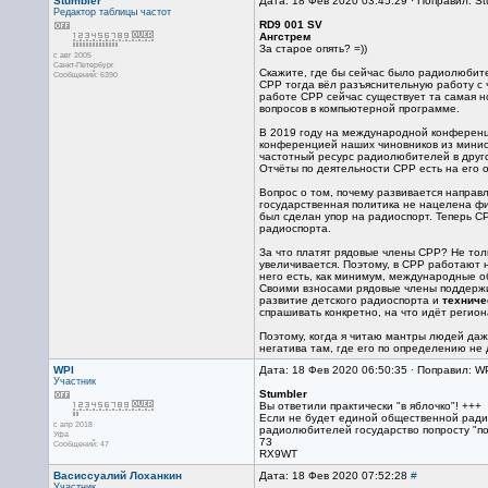
Stumbler
Дата: 18 Фев 2020 03:45:29 · Поправил: St
Редактор
таблицы частот
RD9 001 SV
Ангстрем
За старое опять? =))
с авг 2005
Санкт-Петербург
Скажите, где бы сейчас было радиолюбител
Сообщений: 6390
СРР тогда вёл разъяснительную работу с
работе СРР сейчас существует та самая н
вопросов в компьютерной программе.
В 2019 году на международной конференци
конференцией наших чиновников из минист
частотный ресурс радиолюбителей в другое
Отчёты по деятельности СРР есть на его 
Вопрос о том, почему развивается направ
государственная политика не нацелена фи
был сделан упор на радиоспорт. Теперь С
радиоспорта.
За что платят рядовые члены СРР? Не то
увеличивается. Поэтому, в СРР работают 
него есть, как минимум, международные об
Своими взносами рядовые члены поддержи
развитие детского радиоспорта и
техниче
спрашивать конкретно, на что идёт регион
Поэтому, когда я читаю мантры людей даже
негатива там, где его по определению не 
WPI
Дата: 18 Фев 2020 06:50:35 · Поправил: W
Участник
Stumbler
Вы ответили практически "в яблочко"! +++
Если не будет единой общественной ради
с апр 2018
радиолюбителей государство попросту "пол
Уфа
73
Сообщений: 47
RX9WT
Васиссуалий Лоханкин
Дата: 18 Фев 2020 07:52:28
#
Участник