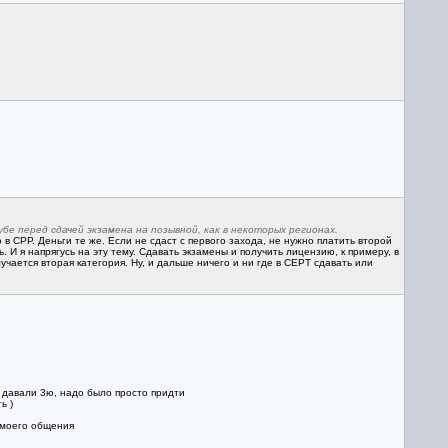
бе перед сдачей экзамена на позывной, как в некоторых регионах.
 в СРР. Деньги те же. Если не сдаст с первого захода, не нужно платить второй
. И я напрягусь на эту тему. Сдавать экзамены и получить лицензию, к примеру, в
чается вторая категория. Ну, и дальше ничего и ни где в CEPT сдавать или
к давали 3ю, надо было просто придти
ь )
у моего общения