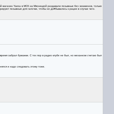
й магазин Yaesu в МСК на Мясницкой раздавали позывные без экзаменов, только
рируют позывные для галочки, чтобы не до#бывались к рации в случае чего.
 время забрал бумажки. С тех пор в радио клубе не был, но механизм считаю был
енялся и надо следовать этому тоже.