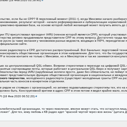
umbler (18 Фев 2020 03:59:40)
#
ьство, если бы не СРР? В переломный момент (2011 г), когда Минсвязи начало разбиратьс
 чиновниками, результат которой - начало реформирования и либерализации нормативной
ормативно-правовая база, на основе которой любой желающий может получить вплоть до 2
и ITU присутствовал президент IARU (членом которой является СРР), который участвовал
ерства активно продавливали представители СРР по этому вопросу. Достаточно труда при
 русло (а такие желания у чиновников разных ведомств, входящих в ГКРЧ, периодически п
официальном сайте.
ление радиоспорта в СРР, достаточно распространённый. Всё банально: подготовкой техн
нансировать общественные организации в этом направлении. Для того, что бы государств
РР в тесном контакте не только с Минсвязи, но и Минспортом и так же занимается консуль
лько за централизованный QSL-обмен. Вопреки стереотипам о переходе на цифровой QSL-
нанятые сортировщики почты, которые работают в центральном QSL-бюро и получают зарпл
язательства перед IARU (зарубежные коллеги просто, даже без обязательств, не поймут п
вают представительскую функцию общественной организации в национальных и междунар
ского творчества
, молодёжного радиоспорта (существуют молодёжные гранты СРР на раз
альная часть взносов в конкретном отделении.
 рядом не стоявших с организацией, но активно подхватывающих стереотипы тех, кто на ка
должно быть. Конструктивной критики в адрес СРР в этом потоке я видел крайне мало, если
PI (18 Фев 2020 06:52:20)
#
олюбительской организации, то через поколение, вполне может стать, что останутся ли
ожит". Для тех, кому любовь к КВ радио идет "красной чертой через всю жизнь" (цитата Д