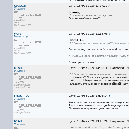
UA3UCS
Дата: 18 Фев 2020 11:57:20
#
Участник
Shurup_
Со своей колакольни вижу так,
Это вы вообще о чем?
с мая 2010
LO06qu
Сообщений: 1353
Ware
Дата: 18 Фев 2020 12:18:09
#
Модератор
FROST_66
СРР мошенники. Это ж надо?! Сдавать са
с июн 2003
Где вы увидели, что они "сами себе в аре
Москва
Сообщений: 9866
Хулиганье свое срровское приструнить н
А это про кого/что?
R1AIT
Дата: 18 Фев 2020 13:02:16 · Поправил: R
Участник
СРР ортодоксам может что полезного и д
отстаивать? Пока, из адекватного и наиб
работает. Минувшим летом ощутил это в по
с ноя 2010
Услышать это можно и в европейской части
Санкт-Петербург
Сообщений: 125
FROST_66
Дата: 18 Фев 2020 13:05:14
#
Участник
Ware, это почти секретная информация, к
А про хулиганье- это про действующих чле
Пальчиком погрозить уже сил не хватает.
с сен 2009
Сообщений: 207
R1AIT
Дата: 18 Фев 2020 13:10:26 · Поправил: R
Участник
- просто так давали 3ю, надо было прос