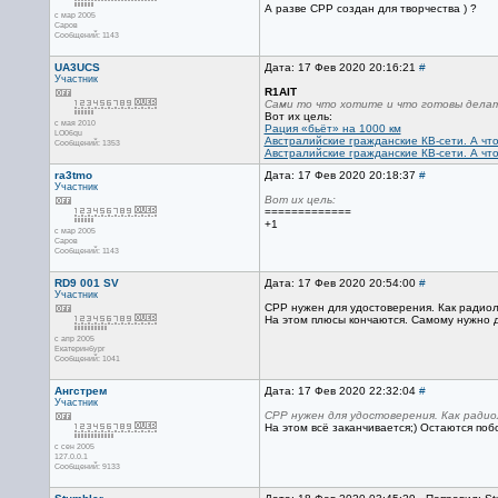
А разве СРР создан для творчества ) ?
с мар 2005
Саров
Сообщений: 1143
UA3UCS
Дата: 17 Фев 2020 20:16:21
#
Участник
R1AIT
Сами то что хотите и что готовы дела
Вот их цель:
с мая 2010
Рация «бьёт» на 1000 км
LO06qu
Австралийские гражданские КВ-сети. А что
Сообщений: 1353
Австралийские гражданские КВ-сети. А что
ra3tmo
Дата: 17 Фев 2020 20:18:37
#
Участник
Вот их цель:
=============
+1
с мар 2005
Саров
Сообщений: 1143
RD9 001 SV
Дата: 17 Фев 2020 20:54:00
#
Участник
СРР нужен для удостоверения. Как радиолю
На этом плюсы кончаются. Самому нужно де
с апр 2005
Екатеринбург
Сообщений: 1041
Ангстрем
Дата: 17 Фев 2020 22:32:04
#
Участник
СРР нужен для удостоверения. Как радио
На этом всё заканчивается;) Остаются по
с сен 2005
127.0.0.1
Сообщений: 9133