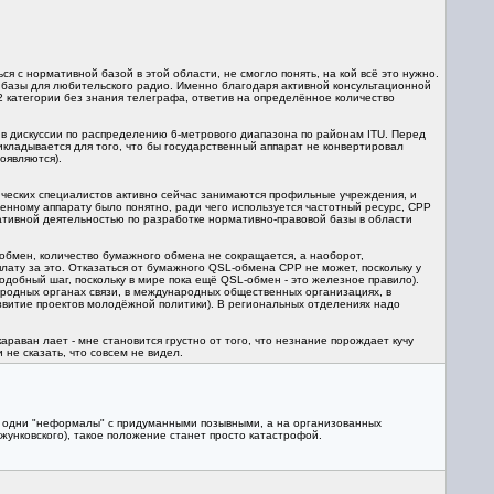
я с нормативной базой в этой области, не смогло понять, на кой всё это нужно.
 базы для любительского радио. Именно благодаря активной консультационной
 категории без знания телеграфа, ответив на определённое количество
 в дискуссии по распределению 6-метрового диапазона по районам ITU. Перед
кладывается для того, что бы государственный аппарат не конвертировал
оявляются).
ических специалистов активно сейчас занимаются профильные учреждения, и
енному аппарату было понятно, ради чего используется частотный ресурс, СРР
тативной деятельностью по разработке нормативно-правовой базы в области
обмен, количество бумажного обмена не сокращается, а наоборот,
ату за это. Отказаться от бумажного QSL-обмена СРР не может, поскольку у
одобный шаг, поскольку в мире пока ещё QSL-обмен - это железное правило).
одных органах связи, в международных общественных организациях, в
витие проектов молодёжной политики). В региональных отделениях надо
раван лает - мне становится грустно от того, что незнание порождает кучу
 не сказать, что совсем не видел.
шь одни "неформалы" с придуманными позывными, а на организованных
жунковского), такое положение станет просто катастрофой.