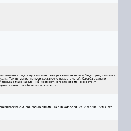
вам мешает создать организацию, которая ваши интересы будет представлять и
исаны. Тем не менее, пример достаточно показательный. Служба реально
й похода в малонаселенной местности в горах, это моногого стоит.
дцатке с ними и пообщаться можно легко.
ляя всех вокруг, срр только письмишко в их адрес пишет- с порицанием и все.