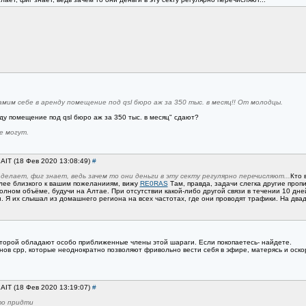
мим себе в аренду помещение под qsl бюро аж за 350 тыс. в месяц!! От молодцы.
нду помещение под qsl бюро аж за 350 тыс. в месяц" сдают?
е могут.
1AIT (18 Фев 2020 13:08:49)
#
елает, фиг знает, ведь зачем то они деньги в эту секту регулярно перечисляют...
Кто 
олее близкого к вашим пожеланииям, вижу
RE0RAS
Там, правда, задачи слегка другие проп
лном объёме, будучи на Алтае. При отсутствии какой-либо другой связи в течении 10 дне
. Я их слышал из домашнего региона на всех частотах, где они проводят трафики. На два
оторой обладают особо приближенные члены этой шараги. Если покопаетесь- найдете.
нов срр, которые неоднократно позволяют фривольно вести себя в эфире, матерясь и оскорб
1AIT (18 Фев 2020 13:19:07)
#
то придти