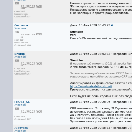
Ничего страшного, на мой взгляд конечно, 
Желающие сдают экзамен и получают позыв
Государство кровно заинтересованно в спе
с ноя 2016
Я не халявщик, я просто радиолюбитель.
Магнитогорск
Сообщений: 937
бесовгон
Дата: 18 Фев 2020 08:43:23
#
Участник
Stumbler
WPI
Спасибо!Зачитался-новый заряд оптимизм
с окт 2014
около Москвы
Сообщений: 406
Shurup_
Дата: 18 Фев 2020 08:53:32 · Поправил: S
Участник
Stumbler
В переломный момент (2011 г), когда Ми
А что тогда такого сделали СРР ? до 11 г
с апр 2009
t.me/RadioUsers
За что платят рядовые члены СРР? Не т
Сообщений: 367
существуют молодёжные гранты СРР на
Анализировал их финансовые отчёты с сай
https://srr.ru/platezhi/byudzhet/
Прекрасно отражают их финансово-хозяйст
Если будет не лень, сделаю ещё раз свед
FROST_66
Дата: 18 Фев 2020 09:28:06 · Поправил: F
Участник
СРР мошенники. Это ж надо?! Сдавать сами
документа, устанавливающего де юро стат
Да и получить позывной , как и ранее мо
с сен 2009
Как сказал сам президент СРР- а что вы 
Сообщений: 207
Хулиганье свое срровское приструнить не 
Ангстрем
Дата: 18 Фев 2020 09:48:33 · Поправил: А
Участник