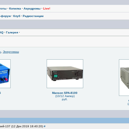
тоты
·
Копилка
·
Аэродромы
·
Live!
-форум
·
Клуб
·
Радиостанции
AQ
·
Галерея
·
u
,
Энергомаш
5
Manson SPA-8100
(10/12 Ампер)
руб.
(
зий-137 (12 Дек 2019 18:40:20)
#