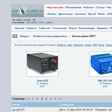
·
Наш магазин
·
Объявления
·
Рейтинг
·
Статьи
·
Час
·
Файлы
·
Диапазоны
·
Сигналы
·
Музей
·
Mods
·
LPD
На сайте: гостей - 53,
участников - 3 [
kae901
,
XOR
,
jadlex
]
·
Начало
·
Опросы
·
События
·
Статистика
·
Поиск
·
Регистрация
·
Правила
·
F
Форум
—›
Любительская радиосвязь
—›
Зачем нужен СРР?
Блоки питания для радиотехники
:
Ajetrays
,
Alan
,
Manson
,
Optim
,
RM
,
Vega
,
Yaes
Alan K35
RM LPS 10
(1 Ампер)
(5 Ампер)
руб.
руб.
Страница:
««
»»
1
2
3
4
5
6
Автор
Сообщение
цезий-137
Дата: 12 Дек 2019 18:36:47 · Поправил: це