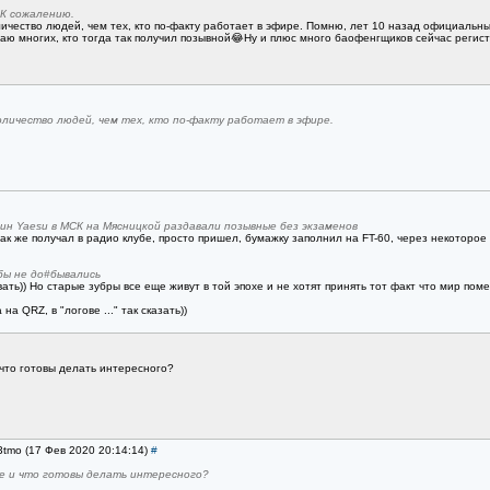
 К сожалению.
чество людей, чем тех, кто по-факту работает в эфире. Помню, лет 10 назад официальны
наю многих, кто тогда так получил позывной😂Ну и плюс много баофенгщиков сейчас регист
личество людей, чем тех, кто по-факту работает в эфире.
н Yaesu в МСК на Мясницкой раздавали позывные без экзаменов
ак же получал в радио клубе, просто пришел, бумажку заполнил на FT-60, через некоторое
бы не до#бывались
ать)) Но старые зубры все еще живут в той эпохе и не хотят принять тот факт что мир пом
а QRZ, в "логове ..." так сказать))
 что готовы делать интересного?
3tmo (17 Фев 2020 20:14:14)
#
е и что готовы делать интересного?