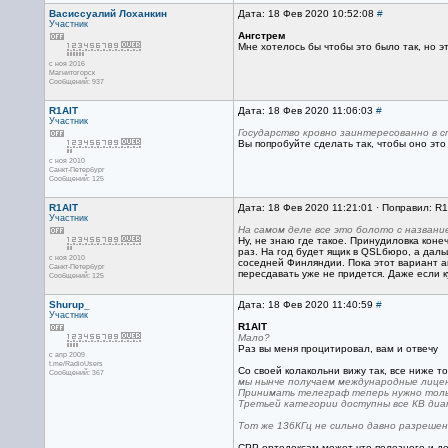
Васиссуалий Лоханкин
Дата: 18 Фев 2020 10:52:08
#
Участник
Ангстрем
Мне хотелось бы чтобы это было так, но э
с ноя 2016
Магнитогорск
Сообщений: 937
R1AIT
Дата: 18 Фев 2020 11:06:03
#
Участник
Государство кровно заинтересованно в с
Вы попробуйте сделать так, чтобы оно это 
с ноя 2010
Санкт-Петербург
Сообщений: 125
R1AIT
Дата: 18 Фев 2020 11:21:01 · Поправил: R1
Участник
На самом деле все это болото с названи
Ну, не знаю где такое. Принудиловка конеч
раз. На год будет ящик в QSLбюро, а дальш
с ноя 2010
соседней Финляндии. Пока этот вариант ак
Санкт-Петербург
пересдавать уже не придется. Даже если 
Сообщений: 125
Shurup_
Дата: 18 Фев 2020 11:40:59
#
Участник
R1AIT
Мало?
Раз вы меня процитировал, вам и отвечу
с апр 2009
t.me/RadioUsers
Со своей колакольни вижу так, все ниже т
Сообщений: 367
мы нынче получаем международные лице
Принимать телеграф теперь нужно тольк
Третьей категории доступны все КВ диа
Тот же 136КГц не сильно давно разрешен.
СРР ортодоксам может что полезного и дела