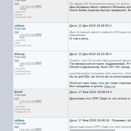
Участник
По эфиру НЧ диапазонов этого не видно.
Дык позывных имеет намного бОльшее коли
плати бабки (лавочку быстро прикрыли). З
с фев 2012
Украина
Сообщений: 2551
ra3tmo
Дата: 12 Дек 2019 18:39:55
#
Участник
Дык позывных имеет намного бОльшее ко
=========
О том и речь.
с мар 2005
Саров
Сообщений: 1143
Shurup_
Дата: 12 Дек 2019 19:10:30
#
Участник
Помню, лет 10 назад официальный магази
Так прекрасная история, поддерживаю. Я т
близок к идеальному. было 10+ лет назад.
с апр 2009
t.me/RadioUsers
егистрируют позывные для галочки, что
Сообщений: 367
Ну не для QSL же почты же их регистриров
Почитал туже тему, того же топик стартера н
Все ожидаемо в целом.
Она тут
R1AIT
Дата: 17 Фев 2020 19:59:43
#
Участник
Дался вам этот СРР. Сами то что хотите и
с ноя 2010
Санкт-Петербург
Сообщений: 125
ra3tmo
Дата: 17 Фев 2020 20:08:18 · Поправил: ra
Участник
Дался вам этот СРР. Сами то что хотит
==========================