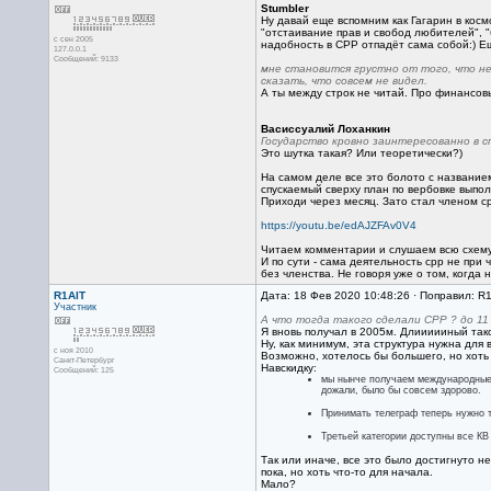
Stumbler
Ну давай еще вспомним как Гагарин в кос
"отстаивание прав и свобод любителей", 
с сен 2005
надобность в СРР отпадёт сама собой:) Ещ
127.0.0.1
Сообщений: 9133
мне становится грустно от того, что не
сказать, что совсем не видел.
А ты между строк не читай. Про финансо
Васиссуалий Лоханкин
Государство кровно заинтересованно в 
Это шутка такая? Или теоретически?)
На самом деле все это болото с название
спускаемый сверху план по вербовке выпол
Приходи через месяц. Зато стал членом ср
https://youtu.be/edAJZFAv0V4
Читаем комментарии и слушаем всю схему 
И по сути - сама деятельность срр не при
без членства. Не говоря уже о том, когда
R1AIT
Дата: 18 Фев 2020 10:48:26 · Поправил: R
Участник
А что тогда такого сделали СРР ? до 11
Я вновь получал в 2005м. Длиииииный тако
Ну, как минимум, эта структура нужна для
с ноя 2010
Возможно, хотелось бы большего, но хоть 
Санкт-Петербург
Навскидку:
Сообщений: 125
мы нынче получаем международные 
дожали, было бы совсем здорово.
Принимать телеграф теперь нужно т
Третьей категории доступны все КВ
Так или иначе, все это было достигнуто н
пока, но хоть что-то для начала.
Мало?