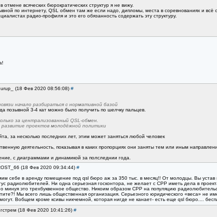
в отмене всяческих бюрократических структур я не вижу.
ной по интернету, QSL обмен там же если надо, дипломы, места в соревнованиях и всё о
циалистах радио-профиля и это его обязанность содержать эту структуру.
а!
hurup_ (18 Фев 2020 08:56:08)
#
нсвязи начало разбираться с нормативной базой
ода позывной 3-4 кат можно было получить по шелчку пальцев.
олько за централизованный QSL-обмен.
 развитие проектов молодёжной политики
та, за несколько последних лет, этим может заняться любой человек
венную деятельность, показывая в каких пропорциях они заняты тем или иным направлен
ение, с диаграммами и динамикой за полследнии года.
ROST_66 (18 Фев 2020 09:34:44)
#
м себе в аренду помещение под qsl бюро аж за 350 тыс. в месяц!! От молодцы. Вы устав п
ус радиолюбителей. Ни одна серьезная госконтора, не желает с СРР иметь дела в проект
жно минуя это трехбуквенное общество. Никоим образом СРР на популяцию радиолюбительс
хотите?! Мы всего лишь общественная организация. Серьезного юридического «веса» не им
могут. Вобщем кроме ксивы никчемной, которая нигде не канает- есть еще qsl бюро.... бе
нгстрем (18 Фев 2020 10:41:26)
#