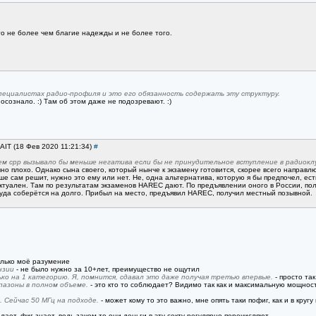
то не более чем благие надежды и не более того.
пециалистах радио-профиля и это его обязанность содержать эту структуру.
осознало. :) Там об этом даже не подозревают. :)
AIT (18 Фев 2020 11:21:34)
#
ем срр вызывало бы меньше негатива если бы не принудительное вступление в радиоклу
но плохо. Однако сына своего, который нынче к экзамену готовится, скорее всего направлю
е сам решит, нужно это ему или нет. Не, одна альтернатива, которую я бы предпочел, есть
туален. Там по результатам экзаменов HAREC дают. По предъявлении оного в России, полу
куда соберётся на долго. Прибыл на место, предъявил HAREC, получил местный позывной.
олько моё разумение
нзии
- не было нужно за 10+лет, преимущество не ощутил
о на 1 категорию. Я, помнится, сдавал это даже получая третью впервые.
- просто та
пазоны в полном объеме.
- это кто то соблюдает? Видимо так как и максимальную мощност
 Сейчас 50 МГц на подходе.
- может кому то это важно, мне опять таки пофиг, как и в круг
ет, фиг знает, ведь зачем то они деньги в эту секту регулярно перечисляют...