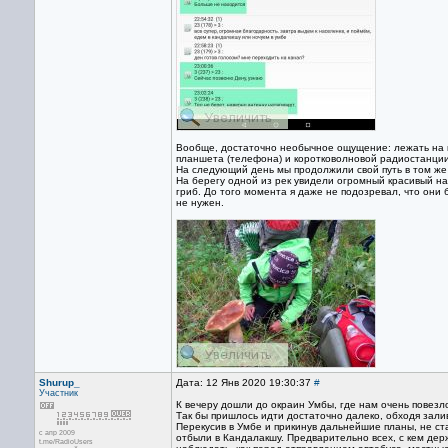
Вообще, достаточно необычное ощущение: лежать на ков
планшета (телефона) и коротковолновой радиостанции
На следующий день мы продолжили свой путь в том же с
На берегу одной из рек увидели огромный красивый на
гриб. До того момента я даже не подозревал, что они 
не нужен.
Shurup_
Дата: 12 Янв 2020 19:30:37
#
Участник
К вечеру дошли до окраин Умбы, где нам очень повезло
Так бы пришлось идти достаточно далеко, обходя залив
Перекусив в Умбе и прикинув дальнейшие планы, не ст
с апр 2009
отбыли в Кандалакшу. Предварительно всех, с кем дер
t.me/RadioUsers