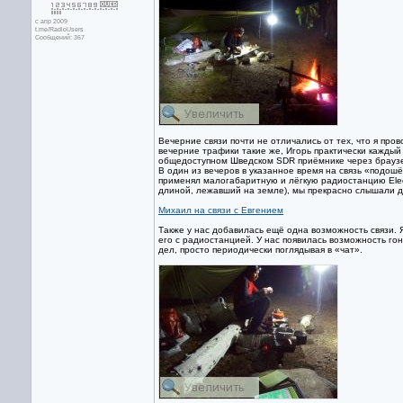
с апр 2009
t.me/RadioUsers
Сообщений: 367
Вечерние связи почти не отличались от тех, что я пров
вечерние трафики такие же, Игорь практически каждый
общедоступном Шведском SDR приёмнике через браузер
В один из вечеров в указанное время на связь «подош
применял малогабаритную и лёгкую радиостанцию Elec
длиной, лежавший на земле), мы прекрасно слышали др
Михаил на связи с Евгением
Также у нас добавилась ещё одна возможность связи. 
его с радиостанцией. У нас появилась возможность гон
дел, просто периодически поглядывая в «чат».