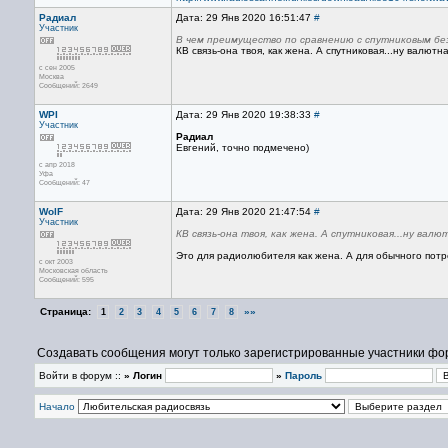
Радиал
Дата: 29 Янв 2020 16:51:47
#
Участник
В чем преимущество по сравнению с спутниковым 
КВ связь-она твоя, как жена. А спутниковая...ну валютна
с сен 2005
Москва
Сообщений: 2649
WPI
Дата: 29 Янв 2020 19:38:33
#
Участник
Радиал
Евгений, точно подмечено)
с апр 2018
Уфа
Сообщений: 47
WolF
Дата: 29 Янв 2020 21:47:54
#
Участник
КВ связь-она твоя, как жена. А спутниковая...ну валю
Это для радиолюбителя как жена. А для обычного потре
с окт 2003
Московская область
Сообщений: 595
Страница:
»»
1
2
3
4
5
6
7
8
Создавать сообщения могут только зарегистрированные участники фо
Войти в форум ::
» Логин
»
Пароль
Начало