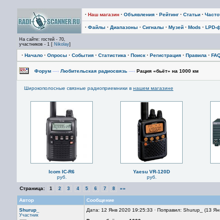
·
Наш магазин
·
Объявления
·
Рейтинг
·
Статьи
·
Част
·
Файлы
·
Диапазоны
·
Сигналы
·
Музей
·
Mods
·
LPD-
На сайте: гостей - 70,
участников - 1 [
Nikolay
]
·
Начало
·
Опросы
·
События
·
Статистика
·
Поиск
·
Регистрация
·
Правила
·
FA
Форум
—›
Любительская радиосвязь
—›
Рация «бьёт» на 1000 км
Широкополосные связные радиоприемники в
нашем магазине
Icom IC-R6
Yaesu VR-120D
руб.
руб.
Страница:
»»
1
2
3
4
5
6
7
8
Автор
Сообщение
Shurup_
Дата: 12 Янв 2020 19:25:33 · Поправил: Shurup_ (13 Ян
Участник