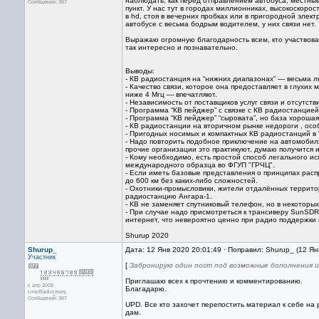
наблюдать, как перед отправлением автобуса, местные
Сообщений: 367
пункт. У нас тут в городах миллионниках, высокоскоро
в hd, стоя в вечерних пробках или в пригородной элек
автобусе с весьма бодрым водителем, у них связи нет.
Выражаю огромную благодарность всем, кто участвовал
так интересно и познавательно.
Выводы:
- КВ радиостанция на “нижних диапазонах” — весьма л
- Качество связи, которое она предоставляет в глухих
ниже 4 Мгц — впечатляют.
- Независимость от поставщиков услуг связи и отсутст
- Программа “КВ пейджер” с связке с КВ радиостанци
- Программа “КВ пейджер” “сыровата”, но база хорошая
- КВ радиостанции на вторичном рынке недороги , осо
- Пригодных носимых и компактных КВ радиостанций в 
- Надо повторить подобное приключение на автомобиля
прочие организации это практикуют, думаю получится и
- Кому необходимо, есть простой способ легального и
международного образца во ФГУП "ГРЧЦ".
- Если иметь базовые представления о принципах расп
до 600 км без каких-либо сложностей.
- Охотники-промысловики, жители отдалённых территор
радиостанцию Ангара-1.
- КВ не заменяет спутниковый телефон, но в некоторых
- При случае надо присмотреться к трансиверу SunSD
интернет, что невероятно ценно при радио поддержки 
Shurup 2020
Shurup_
Дата: 12 Янв 2020 20:01:49 · Поправил: Shurup_ (12 Ян
Участник
[
Забронирую один пост под возможные дополнения 
Приглашаю всех к прочтению и комментированию.
с апр 2009
Благадарю.
t.me/RadioUsers
Сообщений: 367
UPD. Все кто захочет перепостить материал к себе на
дам.