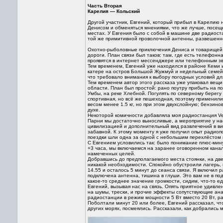
Часть Вторая
Карелия — Кольский
Другой участник, Евгений, который прибыл в Карелию 
Денисом и обменяться мнениями, что же лучше, посещ
местах. У Евгения было с собой в машине две радиоста
той же примитивной проволочной антенны, развешенной
Охотно-рыболовные приключения Дениса и товарищей п
дороги. План связи был таков: там, где есть телефонна
проявятся в интернет мессенджере или телефонным звон
Тем временем, Евгений уже находился в районе Кеми 
катере на остров Большой Жужмуй и недельный семейн
что требовало внимания к выбору погодных условий дл
Тем временем автор этого рассказа уже упаковал вещи
области. План был простой: рано поутру прибыть на по
Умбы, на реке Хлебной. Погулять по северному берегу 
спортивная, но всё же пешеходная, поэтому применили 
весом менее 1.5 кг, но при этом двухслойную; бензинов
духе.
Некоторой комичности добавляла моя радиостанция Ver
Парни мы достаточно выносливые, а мероприятие у нас 
цивилизацией и дополнительный вид развлечений в виде
забавной. К этому моменту я уже получил опыт радиоп
поездки шли одна за одной с небольшим перехлёстом п
С Евгением условились так: было понимание плюс-мину
+3 часа, мы включаемся на заранее оговоренном канал
намеченных целей.
Добравшись до предполагаемого места стоянки, на две
никакой необходимости. Спокойно обустроили лагерь, п
14.55 и осталось 5 минут до сеанса связи. Я включил 
подключена антенна, тишина в глуши. Это вам не в под
какое-то среднее значение громкости, сидим, что-то ед
Евгений, вызывая нас на связь. Опять приятное удивле
на шумы, трески, и прочие эффекты сопутствующие ан
радиостанции в режим мощности 5 Вт вместо 20 Вт, ра
Поболтали минут 20 или более, Евгений рассказал, чт
других морях, посмеялись. Рассказали, как добрались 