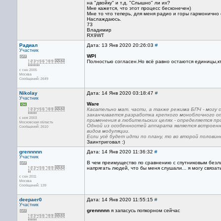
на "двойку" и т.д. "Слышно" ли их?
Мне кажется, что этот процесс бесконечен)
Мне то что теперь, для меня радио и горы гармонично
Наслаждаюсь.
73
Владимир
RX9WT
Радиал
Дата: 13 Янв 2020 20:26:03
#
Участник
WPI
Полностью согласен.Но всё равно остаются единицы,к
с сен 2005
Москва
Сообщений: 2649
Nikolay
Дата: 14 Янв 2020 03:18:47
#
Участник
Ware
Касательно мат. части, а также режима БПЧ - могу
заканчивается разработка крепкого моноблочного от
с ноя 2003
применения в любительских целях - определяется пр
Московская область
Одной из особенностей аппарата является встроенн
Сообщений: 2610
видов модуляции.
Если усё будет идти по плану, то во второй полови
Заинтриговал :)
grennnnn
Дата: 14 Янв 2020 11:36:32
#
Участник
В чем преимущество по сравнению с спутниковым безл
напрягать людей, что бы меня слушали... я могу связат
с сен 2011
Москва
Сообщений: 139
deepaer0
Дата: 14 Янв 2020 11:55:15
#
Участник
grennnnn
я запасусь попкорном сейчас