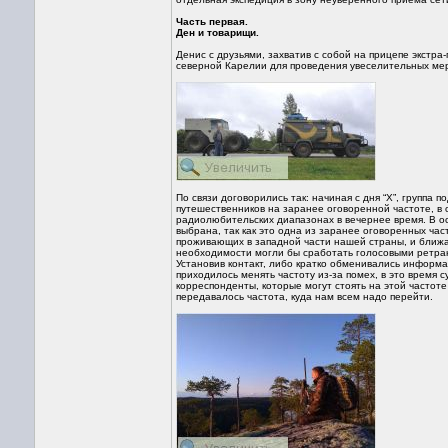
Часть первая.
Ден и товарищи.
Денис с друзьями, захватив с собой на прицепе экстр
северной Карелии для проведения увеселительных мер
По связи договорились так: начиная с дня “Х”, групп
путешественников на заранее оговоренной частоте, в 
радиолюбительских диапазонах в вечернее время. В ос
выбрана, так как это одна из заранее оговоренных ча
проживающих в западной части нашей страны, и ближай
необходимости могли бы сработать голосовыми ретра
Установив контакт, либо кратко обменивались информа
приходилось менять частоту из-за помех, в это время
корреспонденты, которые могут стоять на этой частот
передавалось частота, куда нам всем надо перейти.