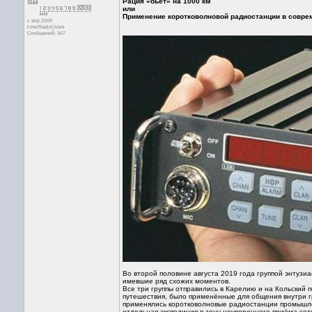
Рация «бьёт» на 1000 км
или
Применение коротковолновой радиостанции в совре
с апр 2009
t.me/RadioUsers
Сообщений: 367
Во второй половине августа 2019 года группой энтузи
имевшие ряд схожих моментов.
Все три группы отправились в Карелию и на Кольский
путешествия, было применённые для общения внутри гр
применялись коротковолновые радиостанции промышлен
отдельная экспедиция в зону неуверенного приёма се