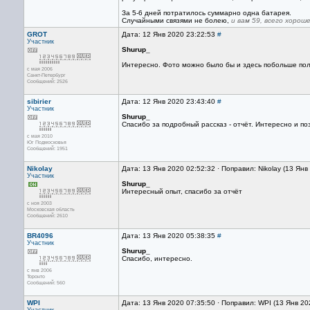
За 5-6 дней потратилось суммарно одна батарея.
Случайными связями не болею,
и вам 59, всего хорош
GROT
Дата: 12 Янв 2020 23:22:53
#
Участник
Shurup_
Интересно. Фото можно было бы и здесь побольше по
с мая 2006
Санкт-Петербург
Сообщений: 2526
sibirier
Дата: 12 Янв 2020 23:43:40
#
Участник
Shurup_
Спасибо за подробный рассказ - отчёт. Интересно и по
с мая 2010
Юг Подмосковья
Сообщений: 1951
Nikolay
Дата: 13 Янв 2020 02:52:32 · Поправил: Nikolay (13 Янв
Участник
Shurup_
Интересный опыт, спасибо за отчёт
с ноя 2003
Московская область
Сообщений: 2610
BR4096
Дата: 13 Янв 2020 05:38:35
#
Участник
Shurup_
Спасибо, интересно.
с янв 2006
Торонто
Сообщений: 560
WPI
Дата: 13 Янв 2020 07:35:50 · Поправил: WPI (13 Янв 20