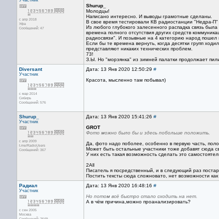
Участник
Shurup_
Молодцы!
Написано интересно. И выводы грамотные сделаны.
с апр 2018
В свое время тестировали КВ радиостанции "Недра-П" 
Уфа
Из любого глубокого залесенного распадка связь была
Сообщений: 47
времена полного отсутствия других средств коммуникац
радиосвязи". И позывные на 4 категорию народ пошел п
Если бы те времена вернуть, когда десятки групп ходи
представляют никаких технических проблем.
73!
З.Ы. Но "морзянка" из зимней палатки продолжает пилик
Diversant
Дата: 13 Янв 2020 12:50:29
#
Участник
Красота, мысленно там побывал)
с мар 2014
Сибирь
Сообщений: 576
Shurup_
Дата: 13 Янв 2020 15:41:26
#
Участник
GROT
Фото можно было бы и здесь побольше положить.
с апр 2009
Да, фото надо поболее, особенно в первую часть, пол
t.me/RadioUsers
Может быть остальные участники тоже добавят сюда с
Сообщений: 367
У них есть такая возможность сделать это самостоятел
2All
Писатель я посредственный, и в следующий раз постар
Постить тексты сюда сложновато, нет возможности как
Радиал
Дата: 13 Янв 2020 16:48:16
#
Участник
Но потом всё быстро стало сходить на нет.
А в чём причина,можно проанализировать?
с сен 2005
Москва
Сообщений: 2649