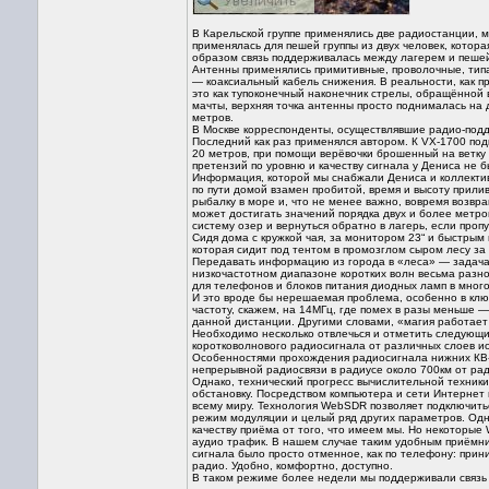
В Карельской группе применялись две радиостанции, м
применялась для пешей группы из двух человек, котора
образом связь поддерживалась между лагерем и пешей
Антенны применялись примитивные, проволочные, типа 
— коаксиальный кабель снижения. В реальности, как п
это как тупоконечный наконечник стрелы, обращённой в
мачты, верхняя точка антенны просто поднималась на 
метров.
В Москве корреспонденты, осуществлявшие радио-подде
Последний как раз применялся автором. К VX-1700 по
20 метров, при помощи верёвочки брошенный на ветку 
претензий по уровню и качеству сигнала у Дениса не б
Информация, которой мы снабжали Дениса и коллектив,
по пути домой взамен пробитой, время и высоту прили
рыбалку в море и, что не менее важно, вовремя возвр
может достигать значений порядка двух и более метров
систему озер и вернуться обратно в лагерь, если проп
Сидя дома с кружкой чая, за монитором 23“ и быстры
которая сидит под тентом в промозглом сыром лесу з
Передавать информацию из города в «леса» — задача д
низкочастотном диапазоне коротких волн весьма разно
для телефонов и блоков питания диодных ламп в много
И это вроде бы нерешаемая проблема, особенно в ключ
частоту, скажем, на 14МГц, где помех в разы меньше 
данной дистанции. Другими словами, «магия работает 
Необходимо несколько отвлечься и отметить следующи
коротковолнового радиосигнала от различных слоев и
Особенностями прохождения радиосигнала нижних КВ-
непрерывной радиосвязи в радиусе около 700км от ра
Однако, технический прогресс вычислительной техник
обстановку. Посредством компьютера и сети Интернет
всему миру. Технология WebSDR позволяет подключитьс
режим модуляции и целый ряд других параметров. Одн
качеству приёма от того, что имеем мы. Но некоторые 
аудио трафик. В нашем случае таким удобным приёмни
сигнала было просто отменное, как по телефону: при
радио. Удобно, комфортно, доступно.
В таком режиме более недели мы поддерживали связь 