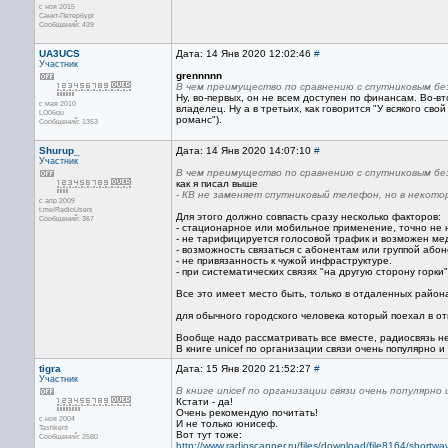
с ноя 2015
Санкт-Петербург
Сообщений: 439
UA3UCS
Дата: 14 Янв 2020 12:02:46
#
Участник
grennnnn
В чем преимущество по сравнению с спутниковым 
Ну, во-первых, он не всем доступен по финансам. Во-вт
с мая 2010
владелец. Ну а в третьих, как говорится "У всякого сво
LO06qu
романс").
Сообщений: 1353
Shurup_
Дата: 14 Янв 2020 14:07:10
#
Участник
В чем преимущество по сравнению с спутниковым 
как я писал выше
- КВ не заменяет спутниковый телефон, но в некото
с апр 2009
t.me/RadioUsers
Для этого должно совпасть сразу несколько факторов:
Сообщений: 367
- стационарное или мобильное применение, точно не 
- не тарифицируется голосовой трафик и возможен м
- возможность связаться с абонентам или группой абон
- не привязанность к чужой инфраструктуре.
- при систематических связях "на другую сторону горки
Все это имеет место быть, только в отдаленных район
для обычного городского человека который поехал в от
Вообще надо рассматривать все вместе, радиосвязь не
В книге unicef по организации связи очень популярно и
tigra
Дата: 15 Янв 2020 21:52:27
#
Участник
В книге unicef по организации связи очень популярно
Кстати - да!
Очень рекомендую почитать!
с ноя 2004
И не только юнисеф.
Tashkent
Вот тут тоже:
Сообщений: 2580
http://www.radioscanner.ru/files/download/file8164/short