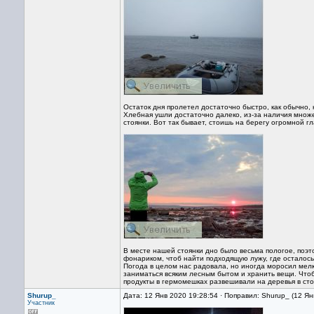
Остаток дня пролетел достаточно быстро, как обычно, 
Хлебная ушли достаточно далеко, из-за наличия множ
стоянки. Вот так бывает, стоишь на берегу огромной гл
В месте нашей стоянки дно было весьма пологое, поэто
фонариком, чтоб найти подходящую лужу, где осталось
Погода в целом нас радовала, но иногда моросил мелк
заниматься всяким лесным бытом и хранить вещи. Чтоб
продукты в гермомешках развешивали на деревья в сто
Shurup_
Дата: 12 Янв 2020 19:28:54 · Поправил: Shurup_ (12 Ян
Участник