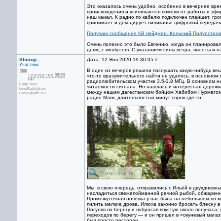
Это оказалось очень удобно, особенно в вечернее вре
происхождения и усиливаются помехи от работы в эфир
наш канал. К радио по кабелю подключен планшет, гро
принимает и декодирует пиликанье цифровой передачи 
Получаю сообщение КВ пейджер. Кольский Полуостров 
Очень полезно это было Евгению, когда он планировал
дням, с windy.com. С указанием силы ветра, высоты и
Shurup_
Дата: 12 Янв 2020 19:30:05
#
Участник
В один из вечеров решили послушать какую-нибудь ве
что-то вразумительного найти не удалось, в основном
радиолюбительском участке 3.5-3.8 МГц. В основном н
с апр 2009
читаемости сигнала. Но нашлась и интересная дорожк
t.me/RadioUsers
между нашим дагестанским бойцом Хабибом Нурмагоме
Сообщений: 367
радио Маяк, длительностью минут сорок где-то.
Мы, в свою очередь, отправились с Ильёй в двухдневны
насладиться свежепойманной речной рыбой, обжаренной
Промежуточная ночёвка у нас была на небольшом по ме
пилить мелкие дрова, Илюха законно бросать блесну в о
Погуляв по берегу и побросав впустую около получаса,
переходов по берегу — и он пришел в «окуневый магази
был просто ресторан.