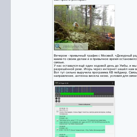
Вечером - привычный трафик с Москвой. «Дежурный ради
каким-то своим делам и в привычное время остановилс
связью.
У нас оставался ещё один ходовой день до Умбы, и мы 
разрешённой реке. Игорь через интернет нашёл нам ва
Вот тут сильно выручила программа КВ пейджер. Связь
направление, антенна висела низко, условия для связ