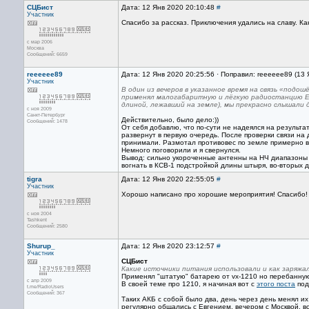
СЦБист
Дата: 12 Янв 2020 20:10:48
#
Участник
Спасибо за рассказ. Приключения удались на славу. Ка
с мар 2006
Москва
Сообщений: 6659
reeeeee89
Дата: 12 Янв 2020 20:25:56 · Поправил: reeeeee89 (13
Участник
В один из вечеров в указанное время на связь «подо
применял малогабаритную и лёгкую радиостанцию El
длиной, лежавший на земле), мы прекрасно слышали д
с ноя 2009
Санкт-Петербург
Действительно, было дело:))
Сообщений: 1478
От себя добавлю, что по-сути не надеялся на результа
развернут в первую очередь. После проверки связи на 
принимали. Размотал противовес по земле примерно в 
Немного поговорили и я свернулся.
Вывод: сильно укороченные антенны на НЧ диапазоны 
вогнать в КСВ-1 подстройкой длины штыря, во-вторых д
tigra
Дата: 12 Янв 2020 22:55:05
#
Участник
Хорошо написано про хорошие мероприятия! Спасибо!
с ноя 2004
Tashkent
Сообщений: 2580
Shurup_
Дата: 12 Янв 2020 23:12:57
#
Участник
СЦБист
Какие источники питания использовали и как заряжа
Применял "штатую" батарею от vx-1210 но перебанну
с апр 2009
В своей теме про 1210, я начиная вот с
этого поста
под
t.me/RadioUsers
Сообщений: 367
Таких АКБ с собой было два, день через день менял 
регулярно общались с Евгением, вечером с Москвой, в