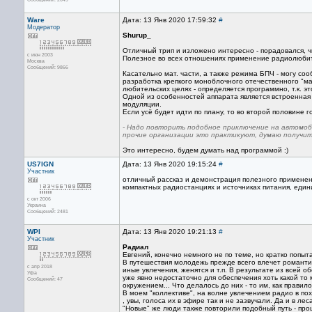
Ware
Дата: 13 Янв 2020 17:59:32
#
Модератор
Shurup_
Отличный трип и изложено интересно - порадовался, чи
с июн 2003
Полезное во всех отношениях применение радиолюбит
Москва
Сообщений: 9866
Касательно мат. части, а также режима БПЧ - могу со
разработка крепкого моноблочного отечественного "ма
любительских целях - определяется программно, т.к. э
Одной из особенностей аппарата является встроенная
модуляции.
Если усё будет идти по плану, то во второй половине
- Надо повторить подобное приключение на автомоби
прочие организации это практикуют, думаю получитс
Это интересно, будем думать над программой :)
US7IGN
Дата: 13 Янв 2020 19:15:24
#
Участник
отличный рассказ и демонстрация полезного применен
компактных радиостанциях и источниках питания, един
с окт 2006
Украина
Сообщений: 2481
WPI
Дата: 13 Янв 2020 19:21:13
#
Участник
Радиал
Евгений, конечно немного не по теме, но кратко попыт
В путешествия молодежь прежде всего влечет романтиче
с апр 2018
иные увлечения, женятся и т.п. В результате из всей
Уфа
уже явно недостаточно для обеспечения хоть какой то
Сообщений: 47
окружением... Что делалось до них - то им, как правил
В моем "коллективе", на волне увлечением радио в пох
, увы, голоса их в эфире так и не зазвучали. Да и в леса
"Новые" же люди также повторили подобный путь - пр