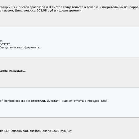
тоящий из 2 листов протокола и 3 листов свидетельств о поверке измерительных приборов
е письмо. Цена вопроса 963,08 руб и неделя времени.
и.
уттттт.
Свидетельство оформлять.
дельник выдать...
й вопрос все-же не ответили. И, кстати, насчет отчета о поездке- как?
цию LDP спрашивал, сказали около 1500 руб./шт.