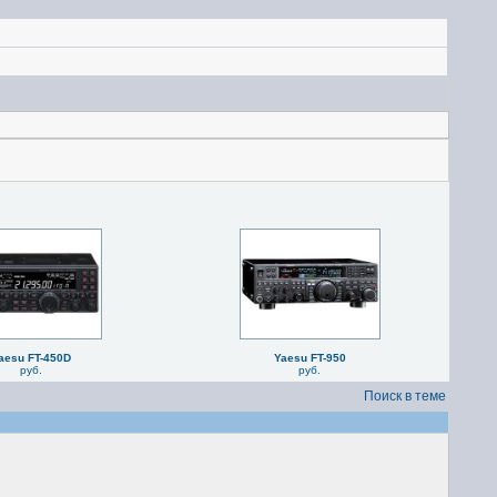
aesu FT-450D
Yaesu FT-950
руб.
руб.
Поиск в теме