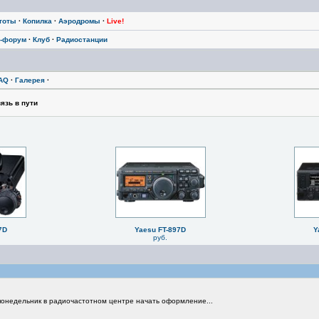
тоты
·
Копилка
·
Аэродромы
·
Live!
-форум
·
Клуб
·
Радиостанции
AQ
·
Галерея
·
язь в пути
7D
Yaesu FT-897D
Y
руб.
 понедельник в радиочастотном центре начать оформление...