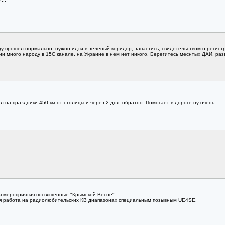
ницу прошел нормально, нужно идти в зеленый коридор, запастись, свидетельством о реги
ии много народу в 15С канале, на Украине в нем нет никого. Берегитесь меснтых ДАИ, ра
л на праздники 450 км от столицы и через 2 дня -обратно. Помогает в дороге ну очень.
ся мероприятия посвященные "Крымской Весне".
тся работа на радиолюбительских КВ диапазонах специальным позывным UE4SE.