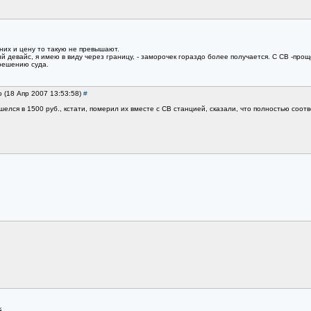
 них и цену то такую не превышают.
ий девайс, я имею в виду через границу, - заморочек гораздо более получается. С СВ -про
 решению суда.
о (18 Апр 2007 13:53:58)
#
елся в 1500 руб., кстати, померил их вместе с СВ станцией, сказали, что полностью соотв
...