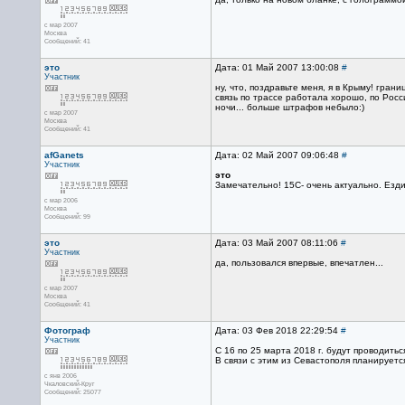
с мар 2007
Москва
Сообщений: 41
это
Дата: 01 Май 2007 13:00:08
#
Участник
ну, что, поздравьте меня, я в Крыму! гра
связь по трассе работала хорошо, по Росс
ночи... больше штрафов небыло:)
с мар 2007
Москва
Сообщений: 41
afGanets
Дата: 02 Май 2007 09:06:48
#
Участник
это
Замечательно! 15С- очень актуально. Езди
с мар 2006
Москва
Сообщений: 99
это
Дата: 03 Май 2007 08:11:06
#
Участник
да, пользовался впервые, впечатлен...
с мар 2007
Москва
Сообщений: 41
Фотограф
Дата: 03 Фев 2018 22:29:54
#
Участник
С 16 по 25 марта 2018 г. будут проводить
В связи с этим из Севастополя планируе
с янв 2006
Чкаловский-Круг
Сообщений: 25077