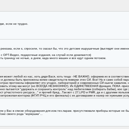
дке, если не трудно.
рюкзака, если s, спросили, то сказал бы, что это детские ишрушечные (выглядят они именно
 с ОРТ-Видео, подарочные издания, на случай если докапаются)
ть границу не ночью, а днем, када много машин и все идут одним потоком.
я может любой из нас, хоть дядя Вася, хоть теща - НЕ ВАЖНО, оформив их в соответств
) и должны быть приложены копии свидетельств поверки этих СИ. Все! Ну и само собой 
нтрах протоколы оформляет кто угодно, лабораторий и современных СИ нынче навалом, но 
вовать этому как могут (но ВСЕГДА НЕЗАКОННО!). Их ЕДИНСТВЕЕНАЯ функция, ПОКА -присв
енно пытаются "удержать и сохранить контроль" над любителями (собирать бабки), кое где 
ст р/частотного ресурса..." и прочий бред...Так вот с 27,LPD и PMR, да и с другими 
трожопая конторка (ФГУП РЧЦ и его филиалы) с их договарами и нахер не нужными услугам
если у Вас в списке оборудования для изм.тех.парам. присутствовали приборы которые не 
оже своего рода "кормушка"...