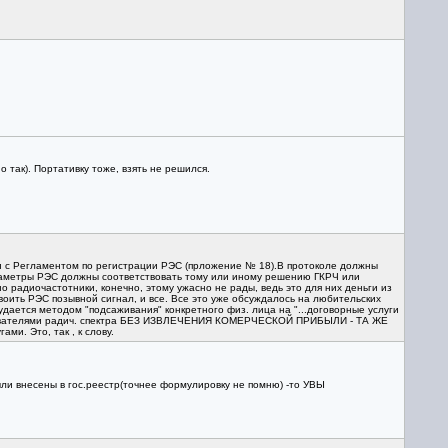
 так). Портативку тоже, взять не решился.
ии с Регламентом по регистрации РЭС (прложение № 18).В протоколе должны
параметры РЭС должны соответствовать тому или иному решению ГКРЧ или
радиочастотники, конечно, этому ужасно не рады, ведь это для них деньги из
оить РЭС позывной сигнал, и все. Все это уже обсуждалось на любительских
удается методом "подсаживания" конкретного физ. лица на "...договорные услуги
пользователями радич. спектра БЕЗ ИЗВЛЕЧЕНИЯ КОМЕРЧЕСКОЙ ПРИБЫЛИ - ТА ЖЕ
и. Это, так , к слову.
были внесены в гос.реестр(точнее формулировку не помню) -то УВЫ