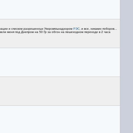
страции и списком разрешенных Укорсвязьнадзором
РЭС
, и все, никаких поборов...
звели меня под Днепром на 50 Гр за обгон на пешеходном переходе в 2 часа