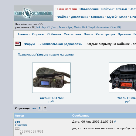
·
Наш магазин
·
Объявления
·
Рейтинг
·
Статьи
·
Час
·
Файлы
·
Диапазоны
·
Сигналы
·
Музей
·
Mods
·
LPD
На сайте: гостей - 55,
участников - 8 [
Nikolay
,
СЦБист
,
Men
,
clips
,
Хайо
,
PinkFloyd
,
dxreceive
,
Олег 89
]
·
Начало
·
Опросы
·
События
·
Статистика
·
Поиск
·
Регистрация
·
Правила
·
F
Форум
—›
Любительская радиосвязь
—›
Отдых в Крыму на майские - св
Трансиверы
Yaesu
в нашем магазине
Yaesu FT-817ND
Yaesu FT-85
руб.
руб.
Страница:
««
1
2
Автор
Сообщение
это
Дата: 06 Апр 2007 21:07:58
#
Участник
да, я тоже поиском не нашел, попробую в