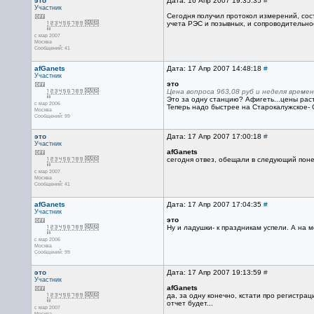
это
Дата: 16 Апр 2007 19:35:35
#
Участник
Сегодня получил протокол измерений, сос
учета РЭС и позывных, и сопроводительно
с мар 2007
Москва
Сообщений: 41
afGanets
Дата: 17 Апр 2007 14:48:18
#
Участник
это
Цена вопроса 963,08 руб и неделя времен
Это за одну станцию? Афигеть...цены раст
с мар 2006
Теперь надо быстрее на Старокалужское- 
Москва
Сообщений: 99
это
Дата: 17 Апр 2007 17:00:18
#
Участник
afGanets
сегодня отвез, обещали в следующий поне
с мар 2007
Москва
Сообщений: 41
afGanets
Дата: 17 Апр 2007 17:04:35
#
Участник
это
Ну и ладушки- к праздникам успели. А на мо
с мар 2006
Москва
Сообщений: 99
это
Дата: 17 Апр 2007 19:13:59
#
Участник
afGanets
да, за одну конечно, кстати про регистра
отчет будет...
с мар 2007
Москва