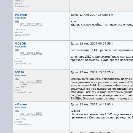
с мар 2007
Москва
Сообщений: 41
afGanets
Дата: 11 Апр 2007 16:08:41
#
Участник
это
Удачи. Как все пройдет, отпишитесь о поез
с мар 2006
Москва
Сообщений: 99
NICSON
Дата: 12 Апр 2007 00:54:59
#
Участник
летом возил 3 LPD, распихал по карманам 
взял пару ДВД с фильмами (знакомая дала
с апр 2004
проехали атоматом. Надо просто пересека
Москва
Сообщений: 182
БП630
Дата: 12 Апр 2007 13:07:25
#
Участник
Измерить технические параметры излучени
быть указаны все средства измерений (СИ
конкретному РИЧ. Во многих областных це
с мар 2007
воздуха.И кое где пытаются противодейст
CCCP
форумах - все эти 3 года частотники усил
Сообщений: 2981
по обеспечению эксплуатационной готовно
БАЙДА. Элементарно разводит народ эта хи
afGanets
Дата: 12 Апр 2007 14:43:03
#
Участник
БП630
Не знаю как сейчас, но 1,5-2 года назад 
протоколы в Связьнадзоре не проходили. Т
с мар 2006
Москва
Сообщений: 99