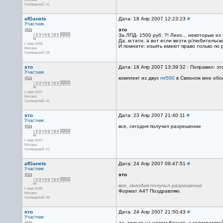
Сообщений: 41
afGanets
Дата: 18 Апр 2007 12:23:23
#
Участник
это
За ЛПД- 1500 руб. ?! Лихо... некоторые из
Да, кстати, а вот если везти р/любительск
с мар 2006
И помните: изьять имеют право только по
Москва
Сообщений: 99
это
Дата: 18 Апр 2007 13:39:32 · Поправил: эт
Участник
комплект из двух
mr500
в Связном мне обош
с мар 2007
Москва
Сообщений: 41
это
Дата: 23 Апр 2007 21:40:11
#
Участник
все, сегодня получил разрешение
с мар 2007
Москва
Сообщений: 41
afGanets
Дата: 24 Апр 2007 09:47:51
#
Участник
это
все, сегодня получил разрешение
с мар 2006
Формат А4? Поздравляю.
Москва
Сообщений: 99
это
Дата: 24 Апр 2007 21:50:43
#
Участник
да, только на новом бланке, с голограммой