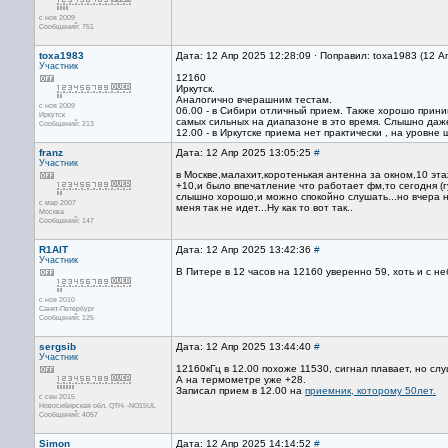
с ноя 2009
Сообщений: 751
toxa1983
Дата: 12 Апр 2025 12:28:09 · Поправил: toxa1983 (12 А
Участник
12160
Иркутск.
Аналогично вчерашним тестам.
с ноя 2009
06.00 - в Сибири отличный прием. Также хорошо прини
Иркутск
cамых сильных на диапазоне в это время. Слышно даже
Сообщений: 213
12.00 - в Иркутске приема нет практически , на уровн
franz
Дата: 12 Апр 2025 13:05:25
#
Участник
в Москве,малахит,коротенькая антенна за окном,10 эт
+10,и было впечатление что работает фм,то сегодня (г
слышно хорошо,и можно спокойно слушать...но вчера н
с мар 2007
меня так не идет...Ну как то вот так..
Москва
Сообщений: 147
R1AIT
Дата: 12 Апр 2025 13:42:36
#
Участник
В Питере в 12 часов на 12160 уверенно 59, хоть и с 
с ноя 2010
Санкт-Петербург
Сообщений: 125
sergsib
Дата: 12 Апр 2025 13:44:40
#
Участник
12160кГц в 12.00 похоже 11530, сигнал плавает, но сл
А на термометре уже +28.
Записал прием в 12.00 на
приемник, которому 50лет.
с сен 2015
Новосибирская обл. QTH- -NO15UL
Сообщений: 4057
Simon
Дата: 12 Апр 2025 14:14:52
#