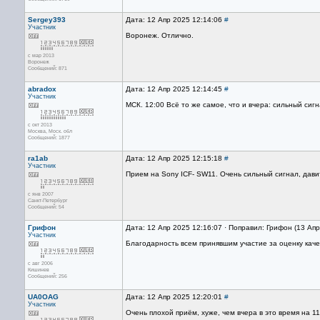
Sergey393
Дата: 12 Апр 2025 12:14:06
#
Участник
Воронеж. Отлично.
с мар 2013
Воронеж
Сообщений: 871
abradox
Дата: 12 Апр 2025 12:14:45
#
Участник
МСК. 12:00 Всё то же самое, что и вчера: сильный си
с окт 2013
Москва, Mоск. обл
Сообщений: 1877
ra1ab
Дата: 12 Апр 2025 12:15:18
#
Участник
Прием на Sony ICF- SW11. Очень сильный сигнал, дави
с янв 2007
Санкт-Петербург
Сообщений: 54
Грифон
Дата: 12 Апр 2025 12:16:07 · Поправил: Грифон (13 Ап
Участник
Благодарность всем принявшим участие за оценку каче
с авг 2006
Кишинев
Сообщений: 256
UA0OAG
Дата: 12 Апр 2025 12:20:01
#
Участник
Очень плохой приём, хуже, чем вчера в это время на 1