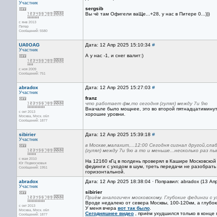
Участник
sergsib
Вы чё там Офигели ваЩе...+28, у нас в Питере 0...)))
с янв 2013
Питер
Сообщений: 5580
UA0OAG
Дата: 12 Апр 2025 15:10:34
#
Участник
А у нас -1, и снег валит:)
с ноя 2009
Сообщений: 751
abradox
Дата: 12 Апр 2025 15:27:03
#
Участник
franz
что работает фм,то сегодня (гулял) между 7и 9ю
Вначале было мощнее, это во второй пятнадцатиминутк
с окт 2013
хорошие уровни.
Москва, Mоск. обл
Сообщений: 1877
sibirier
Дата: 12 Апр 2025 15:39:18
#
Участник
в Москве,малахит,...12:00 Сегодня сигнал другой,сл
(гулял) между 7и 9ю а то и меньше...несколько раз пы
с мая 2010
На 12160 кГц в полдень проверял в Кашире Московской
Юг Подмосковья
фединги с уходом в шум, треть передачи не разобрать
Сообщений: 1951
горизонтальной.
abradox
Дата: 12 Апр 2025 18:38:04 · Поправил: abradox (13 Ап
Участник
sibirier
Приём аналогичен московскому. Глубокие фединги с у
Вроде недалеко от севера Москвы, 100-120км, а глубо
с окт 2013
У меня вчера
вот так было
.
Москва, Mоск. обл
Сегодняшнее видео
, приём ухудшился только в конце
Сообщений: 1877