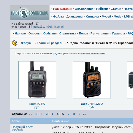
·
Наш магазин
·
Объявления
·
Рейтинг
·
Статьи
·
Част
·
Файлы
·
Диапазоны
·
Сигналы
·
Музей
·
Mods
·
LPD-
На сайте: гостей - 57,
участников - 3 [
muha131
,
rn0qk
,
Iceman
]
·
Начало
·
Опросы
·
События
·
Статистика
·
Поиск
·
Регистрация
·
Правила
·
FA
Форум
—›
Главный раздел
—›
"Радио России" и "Вести ФМ" из Тирасполя
Широкополосные связные радиоприемники в
нашем магазине
Icom IC-R6
Yaesu VR-120D
руб.
руб.
Страница:
««
»»
1
2
3
4
5
6
7
8
9
Автор
Сообщение
Несущий свет
Дата: 12 Апр 2025 06:29:16 · Поправил: Несущий свет 
Участник