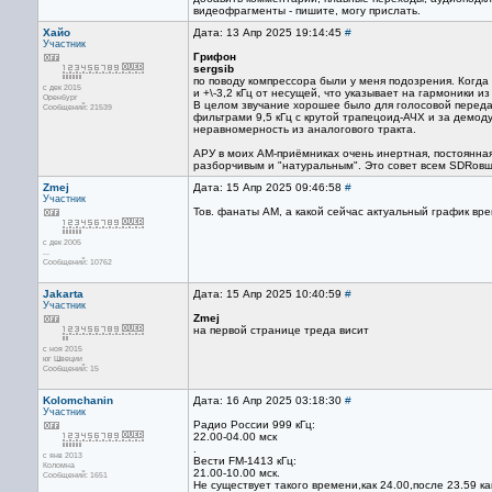
видеофрагменты - пишите, могу прислать.
Хайо
Дата: 13 Апр 2025 19:14:45
#
Участник
Грифон
sergsib
по поводу компрессора были у меня подозрения. Когда
с дек 2015
и +\-3,2 кГц от несущей, что указывает на гармоники и
Оренбург
В целом звучание хорошее было для голосовой передач
Сообщений: 21539
фильтрами 9,5 кГц с крутой трапецоид-АЧХ и за демод
неравномерность из аналогового тракта.
АРУ в моих АМ-приёмниках очень инертная, постоянная 
разборчивым и "натуральным". Это совет всем SDRовщ
Zmej
Дата: 15 Апр 2025 09:46:58
#
Участник
Тов. фанаты АМ, а какой сейчас актуальный график вре
с дек 2005
...
Сообщений: 10762
Jakarta
Дата: 15 Апр 2025 10:40:59
#
Участник
Zmej
на первой странице треда висит
с ноя 2015
юг Швеции
Сообщений: 15
Kolomchanin
Дата: 16 Апр 2025 03:18:30
#
Участник
Радио России 999 кГц:
22.00-04.00 мск
.
с янв 2013
Вести FM-1413 кГц:
Коломна
21.00-10.00 мск.
Сообщений: 1651
Не существует такого времени,как 24.00,после 23.59 ка