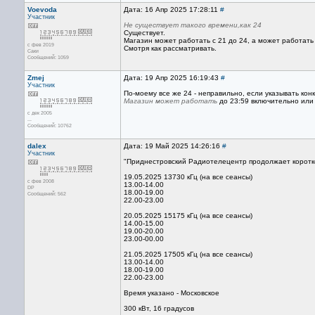
Voevoda
Дата: 16 Апр 2025 17:28:11
#
Участник
Не существует такого времени,как 24
Существует.
Магазин может работать с 21 до 24, а может работать с
с фев 2019
Смотря как рассматривать.
Саки
Сообщений: 1059
Zmej
Дата: 19 Апр 2025 16:19:43
#
Участник
По-моему все же 24 - неправильно, если указывать кон
Магазин может работать
до 23:59 включительно или 
с дек 2005
...
Сообщений: 10762
dalex
Дата: 19 Май 2025 14:26:16
#
Участник
"Приднестровский Радиотелецентр продолжает коротк
19.05.2025 13730 кГц (на все сеансы)
с фев 2008
13.00-14.00
DP
18.00-19.00
Сообщений: 562
22.00-23.00
20.05.2025 15175 кГц (на все сеансы)
14.00-15.00
19.00-20.00
23.00-00.00
21.05.2025 17505 кГц (на все сеансы)
13.00-14.00
18.00-19.00
22.00-23.00
Время указано - Московское
300 кВт, 16 градусов