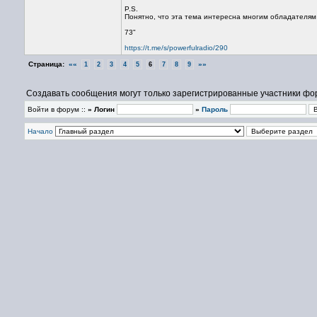
P.S.
Понятно, что эта тема интересна многим обладателям
73"
https://t.me/s/powerfulradio/290
Страница:
««
»»
1
2
3
4
5
6
7
8
9
Создавать сообщения могут только зарегистрированные участники фо
Войти в форум ::
» Логин
»
Пароль
Начало