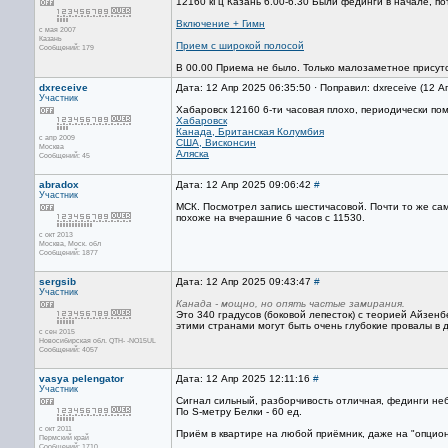
12160 кГц Казань 6.00-6.30 Были фединги в начале, п
Включение + Гимн
с мая 2007
Казань
Прием с широкой полосой
Сообщений: 179
В 00.00 Приема не было. Только малозаметное присут
dxreceive
Дата: 12 Апр 2025 06:35:50 · Поправил: dxreceive (12 
Участник
Хабаровск 12160 6-ти часовая плохо, периодически по
Хабаровск
Канада, Британская Колумбия
с апр 2009
США, Висконсин
Москва
Аляска
Сообщений: 45
abradox
Дата: 12 Апр 2025 09:06:42
#
Участник
МСК. Посмотрел запись шестичасовой. Почти то же само
похоже на вчерашние 6 часов с 11530.
с окт 2013
Москва, Mоск. обл
Сообщений: 1877
sergsib
Дата: 12 Апр 2025 09:43:47
#
Участник
Канада - мощно, но опять частые замирания.
Это 340 градусов (боковой лепесток) с теорией Айзен
этими странами могут быть очень глубокие провалы в 
с сен 2015
Новосибирская обл. QTH- -NO15UL
Сообщений: 4057
vasya pelengator
Дата: 12 Апр 2025 12:11:16
#
Участник
Сигнал сильный, разборчивость отличная, фединги н
По S-метру Белки - 60 ед.
с окт 2011
Приём в квартире на любой приёмник, даже на "опцио
Пермский край
Сообщений: 1710