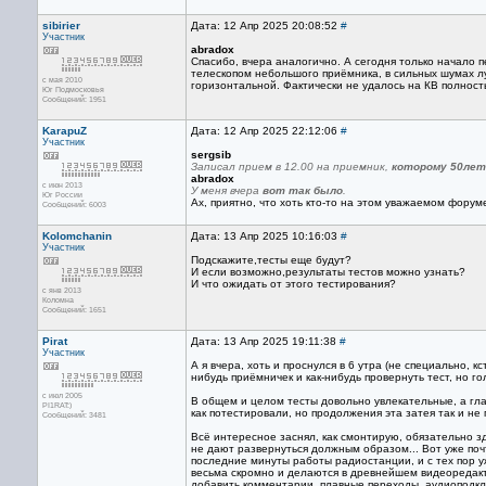
sibirier
Дата: 12 Апр 2025 20:08:52
#
Участник
abradox
Спасибо, вчера аналогично. А сегодня только начало 
телескопом небольшого приёмника, в сильных шумах лу
с мая 2010
горизонтальной. Фактически не удалось на КВ полность
Юг Подмосковья
Сообщений: 1951
KarapuZ
Дата: 12 Апр 2025 22:12:06
#
Участник
sergsib
Записал прием в 12.00 на приемник,
которому 50лет
abradox
с июн 2013
У меня вчера
вот так было
.
Юг России
Ах, приятно, что хоть кто-то на этом уважаемом фору
Сообщений: 6003
Kolomchanin
Дата: 13 Апр 2025 10:16:03
#
Участник
Подскажите,тесты еще будут?
И если возможно,результаты тестов можно узнать?
И что ожидать от этого тестирования?
с янв 2013
Коломна
Сообщений: 1651
Pirat
Дата: 13 Апр 2025 19:11:38
#
Участник
А я вчера, хоть и проснулся в 6 утра (не специально, к
нибудь приёмничек и как-нибудь провернуть тест, но го
с июл 2005
В общем и целом тесты довольно увлекательные, а глав
PI1RAT:)
как потестировали, но продолжения эта затея так и не 
Сообщений: 3481
Всё интересное заснял, как смонтирую, обязательно з
не дают развернуться должным образом... Вот уже почт
последние минуты работы радиостанции, и с тех пор у
весьма скромно и делаются в древнейшем видеоредакто
добавить комментарии, плавные переходы, аудиоподкла