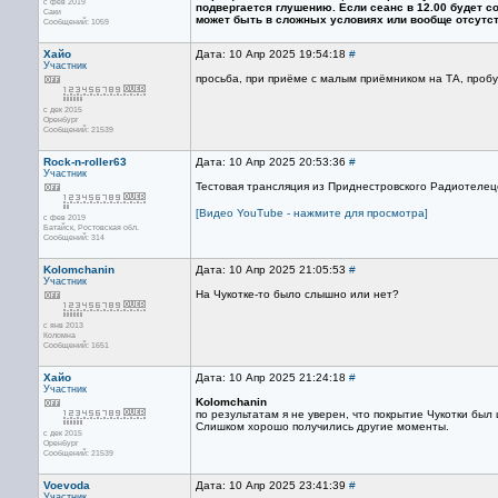
с фев 2019
подвергается глушению. Если сеанс в 12.00 будет с
Саки
может быть в сложных условиях или вообще отсутс
Сообщений: 1059
Хайо
Дата: 10 Апр 2025 19:54:18
#
Участник
просьба, при приёме с малым приёмником на ТА, проб
с дек 2015
Оренбург
Сообщений: 21539
Rock-n-roller63
Дата: 10 Апр 2025 20:53:36
#
Участник
Тестовая трансляция из Приднестровского Радиотелец
[Видео YouTube - нажмите для просмотра]
с фев 2019
Батайск, Ростовская обл.
Сообщений: 314
Kolomchanin
Дата: 10 Апр 2025 21:05:53
#
Участник
На Чукотке-то было слышно или нет?
с янв 2013
Коломна
Сообщений: 1651
Хайо
Дата: 10 Апр 2025 21:24:18
#
Участник
Kolomchanin
по результатам я не уверен, что покрытие Чукотки был 
Слишком хорошо получились другие моменты.
с дек 2015
Оренбург
Сообщений: 21539
Voevoda
Дата: 10 Апр 2025 23:41:39
#
Участник