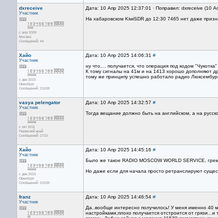
dxreceive
Дата: 10 Апр 2025 12:37:01 · Поправил: dxreceive (10 
Участник
На хабаровском KiwiSDR до 12:30 7465 нет даже призн
с апр 2009
Москва
Сообщений: 44
Хайо
Дата: 10 Апр 2025 14:06:31
#
Участник
ну что.... получается, что операция под кодом "Чукотк
К тому сигналы на 41м и на 1413 хорошо дополняют др
тому же принципу успешно работало радио Люксембург,
с дек 2015
Оренбург
Сообщений: 21539
vasya pelengator
Дата: 10 Апр 2025 14:32:57
#
Участник
Тогда вещание должно быть на английском, а на русск
с окт 2011
Пермский край
Сообщений: 1710
Хайо
Дата: 10 Апр 2025 14:45:16
#
Участник
Было же такое RADIO MOSCOW WORLD SERVICE, гремело
Но даже если для начала просто ретранслируют сущест
с дек 2015
Оренбург
Сообщений: 21539
franz
Дата: 10 Апр 2025 14:46:54
#
Участник
Да..вообще интересно получилось! У меня именно 40 м
настройками,плохо получается отстроится от грязи...и 