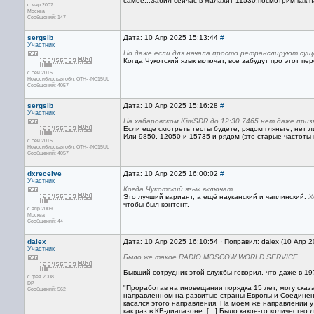
самое...Забил сейчас в малахит 11530,посмотрим как на
с мар 2007
Москва
Сообщений: 147
sergsib
Дата: 10 Апр 2025 15:13:44
#
Участник
Но даже если для начала просто ретранслируют сущ
Когда Чукотский язык включат, все забудут про этот пер
с сен 2015
Новосибирская обл. QTH- -NO15UL
Сообщений: 4057
sergsib
Дата: 10 Апр 2025 15:16:28
#
Участник
На хабаровском KiwiSDR до 12:30 7465 нет даже приз
Если еще смотреть тесты будете, рядом гляньте, нет
Или 9850, 12050 и 15735 и рядом (это старые частоты
с сен 2015
Новосибирская обл. QTH- -NO15UL
Сообщений: 4057
dxreceive
Дата: 10 Апр 2025 16:00:02
#
Участник
Когда Чукотский язык включат
Это лучший вариант, а ещё науканский и чаплинский.
Х
чтобы был контент.
с апр 2009
Москва
Сообщений: 44
dalex
Дата: 10 Апр 2025 16:10:54 · Поправил: dalex (10 Апр 
Участник
Было же такое RADIO MOSCOW WORLD SERVICE
Бывший сотрудник этой службы говорил, что даже в 19
с фев 2008
DP
"Проработав на иновещании порядка 15 лет, могу сказа
Сообщений: 562
направленном на развитые страны Европы и Соединенные
касался этого направления. На моем же направлении 
как раз в КВ-диапазоне. [...] Было какое-то количеств