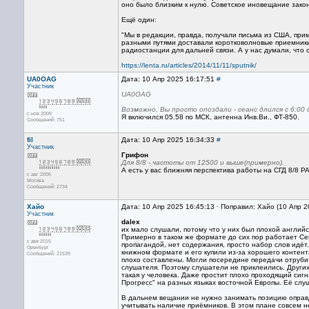
оно было близким к нулю. Советское иновещание зако
Ещё один:
"Мы в редакции, правда, получали письма из США, пр
разными путями доставали коротковолновые приемник
радиостанции для дальней связи. А у нас думали, что 
https://lenta.ru/articles/2014/11/11/sputnik/
UA0OAG
Дата: 10 Апр 2025 16:17:51
#
Участник
UA0OAG
Возможно, Вы просто опоздали - сеанс длился с 6:00 д
с ноя 2009
Я включился 05.58 по МСК, антенна Инв.Ви., ФТ-850.
Сообщений: 751
fil
Дата: 10 Апр 2025 16:34:33
#
Участник
Грифон
Для 8/8 - частоты от 12500 и выше(примерно).
А есть у вас ближняя перспектива работы на СГД 8/8 Р
с авг 2006
Москва
Сообщений: 2734
Хайо
Дата: 10 Апр 2025 16:45:13 · Поправил: Хайо (10 Апр 
Участник
dalex
их мало слушали, потому что у них был плохой англий
Примерно в таком же формате до сих пор работает Севе
с дек 2015
пропагандой, нет содержания, просто набор слов идёт.
Оренбург
книжном формате и его купили из-за хорошего контента
Сообщений: 21539
плохо составлены. Могли посередине передачи отрубить
слушателя. Поэтому слушатели не приклеились. Других
такая у человека. Даже простит плохо проходящий сигн
Прогресс" на разных языках восточной Европы. Её слу
В дальнем вещании не нужно занимать позицию оправда
учитывать наличие приёмников. В этом плане совсем н