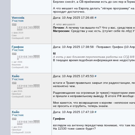
Берлин снесёт, а СВ-приёмники есть до сих пор в Герм
А что мешает на Европу делать "лёгкую программу" на
проходит достаточно.
Voevoda
Дата: 10 Апр 2025 17:26:46
#
Участник
А что мешает
Печкин
: А почему так вышло-то? Что у вас, средствов 
Матроскин
: Средства у нас есть. (стучит себе по лбу) 
с фев 2019
Саки
Сообщений: 1059
Грифон
Дата: 10 Апр 2025 17:38:58 · Поправил: Грифон (10 Ап
Участник
fil
А есть у вас ближняя перспектива работы на СГД 8/8
В текущее время подобная информация мне недоступна
с авг 2006
Кишинев
Сообщений: 256
Хайо
Дата: 10 Апр 2025 17:45:53
#
Участник
кстати и Трамп правильно закрыл эти радиостанции, п
непонятно чем.
с дек 2015
Радиовещание на огромные (и чужие) территории имее
Оренбург
и пришли к неправильному выводу. В итоге РФ вообще 
Сообщений: 21539
Мне кажется, что возвращение к корням - неплохое нач
не просить и отрубить, теперь знаем.
Хайо
Дата: 10 Апр 2025 17:47:19
#
Участник
Грифон
взглядом на антенну передатчика понимаю, что там п
с дек 2015
На 11530 тоже самое будет?
Оренбург
Сообщений: 21539