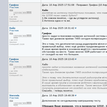
Грифон
Дата: 10 Апр 2025 17:51:08 · Поправил: Грифон (10 Ап
Участник
Хайо
взглядом на антенну передатчика понимаю, что там
На 11530 тоже самое будет?
с авг 2006
1.Не совсем понятно, - где вы углядели антенну).
Кишинев
2.Антенна одна и та же.
Сообщений: 256
Хайо
Дата: 10 Апр 2025 18:31:42
#
Участник
Грифон
просто задал в поисковик название антенной системы
Также при дневном приёме 7465 сегодня поляризация п
с дек 2015
Оренбург
Это к тому, что десятилетия назад радиоприём вёлся 
Сообщений: 21539
правильный выбор, плюс ещё дневно ерадиовещание на
В наше время приём в основном ведётся с маленькими
обстановке на месте. Также многие SDR работают от 
от соседей на кое что большое.
Грифон
Дата: 10 Апр 2025 19:13:43
#
Участник
Хайо
просто задал в поисковик название антенной систе
отдельности.
с авг 2006
Также при дневном приёме 7465 сегодня поляризация 
Кишинев
Сообщений: 256
Это к тому, что десятилетия назад радиоприём вёл
боле правильный выбор, плюс ещё дневно ерадиовещ
В наше время приём в основном ведётся с маленьким
выставить в обстановке на месте. Также многие SD
получать разрешение от соседей на кое что большое
Спасибо, - теперь понятно.
Voevoda
Дата: 10 Апр 2025 19:48:39
#
Участник
Дополнение по сегодняшнему-завтрашнему тесту.
Обращаю Ваше внимание, что в промежутке 11510 - 1