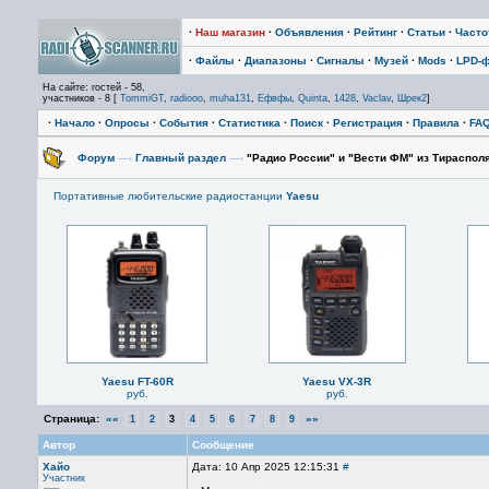
·
Наш магазин
·
Объявления
·
Рейтинг
·
Статьи
·
Част
·
Файлы
·
Диапазоны
·
Сигналы
·
Музей
·
Mods
·
LPD-
На сайте: гостей - 58,
участников - 8 [
TommiGT
,
radiooo
,
muha131
,
Ефвфы
,
Quinta
,
1428
,
Vaclav
,
Шрек2
]
·
Начало
·
Опросы
·
События
·
Статистика
·
Поиск
·
Регистрация
·
Правила
·
FA
Форум
—›
Главный раздел
—›
"Радио России" и "Вести ФМ" из Тирасполя
Портативные любительские радиостанции
Yaesu
Yaesu FT-60R
Yaesu VX-3R
руб.
руб.
Страница:
««
»»
1
2
3
4
5
6
7
8
9
Автор
Сообщение
Хайо
Дата: 10 Апр 2025 12:15:31
#
Участник