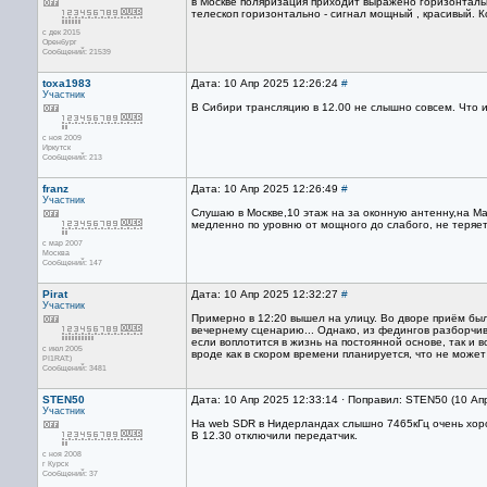
в Москве поляризация приходит выражено горизонталь
телескоп горизонтально - сигнал мощный , красивый. К
с дек 2015
Оренбург
Сообщений: 21539
toxa1983
Дата: 10 Апр 2025 12:26:24
#
Участник
В Сибири трансляцию в 12.00 не слышно совсем. Что и
с ноя 2009
Иркутск
Сообщений: 213
franz
Дата: 10 Апр 2025 12:26:49
#
Участник
Слушаю в Москве,10 этаж на за оконную антенну,на Мал
медленно по уровню от мощного до слабого, не теряе
с мар 2007
Москва
Сообщений: 147
Pirat
Дата: 10 Апр 2025 12:32:27
#
Участник
Примерно в 12:20 вышел на улицу. Во дворе приём был 
вечернему сценарию... Однако, из федингов разборчивы
если воплотится в жизнь на постоянной основе, так и 
с июл 2005
вроде как в скором времени планируется, что не может
PI1RAT:)
Сообщений: 3481
STEN50
Дата: 10 Апр 2025 12:33:14 · Поправил: STEN50 (10 Ап
Участник
На web SDR в Нидерландах слышно 7465кГц очень хор
В 12.30 отключили передатчик.
с ноя 2008
г Курск
Сообщений: 37