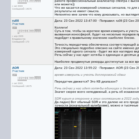
работе профессиональный анализатор спектра с высок
или можете))
с окт 2003
Что же касается измерений сложных сигналов, то для 
Сообщений: 14675
результаты не имеет смысла.
Непонятно мне зачем что кому доказывать, но выглядит
ru0ll
Дата: 23 Сен 2022 13:47:00 · Поправил: ru0ll (23 Сен 2
Участник
Коллеги!
Суть в том, чтобы за короткое время измерить и учест
вызванная ионосферой, будет на несколько порядков пр
с апр 2009
подойдет к правильному значению наиболее близко.
Владивосток
Сообщений: 173
Точность передатчика обеспеченна соответствующей а
Это специально подробно описано на сайте именно для 
измерений одного сигнала - будет же все наглядно ви
Речь сейчас у нас идет хотя-бы о единицах и десятых д
Наиболее продвинутые рекорды достигнутые за все вр
AOR
Дата: 23 Сен 2022 13:55:22 · Поправил: AOR (23 Сен 2
Участник
время измерить и учесть доплеровский сдвиг
Передатчик движется? Это КВ диапазон?
с окт 2003
Сообщений: 14675
Речь сейчас у нас идет хотя-бы единицах о десятых д
Значит скорее всего неподвижный, а речь об искажени
SDR курит в сторонке в этих состязаниях в 2022 году
Да ладно) Вот обычный SDR и это далеко не его пред
точности (изначальной калибровке), можно и тысячные