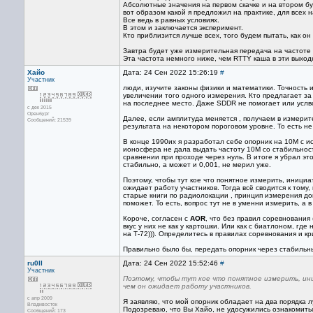
Абсолютные значения на первом скачке и на втором бу
вот образом какой я предложил на практике, для всех н
Все ведь в равных условиях.
В этом и заключается эксперимент.
Кто приблизится лучше всех, того будем пытать, как он 
Завтра будет уже измерительная передача на частоте
Эта частота немного ниже, чем RTTY каша в эти выход
Хайо
Дата: 24 Сен 2022 15:26:19
#
Участник
люди, изучите законы физики и математики. Точност
увеличении того одного измерения. Кто предлагает за 
на последнее место. Даже SDDR не помогает или услвон
с дек 2015
Оренбург
Далее, если амплитуда меняется , получаем в измери
Сообщений: 21539
результата на некотором пороговом уровне. То есть н
В конце 1990их я разработал себе опорник на 10М с и
ионосфера не дала выдать частоту 10М со стабильнос
сравнении при проходе через нуль. В итоге я убрал эт
стабильно, а может и 0,001, не мерил уже.
Поэтому, чтобы тут кое что понятное измерить, инициа
ожидает работу участников. Тогда всё сводится к тому
старые книги по радиолокации , принцип измерения доп
поможет. То есть, вопрос тут не в уменни измерить, а 
Короче, согласен с
AOR
, что без правил соревнования
вкус у них не как у картошки. Или как с биатлоном, гд
на Т-72))). Определитесь в правилах соревнования и к
Правильно было бы, передать опорник через стабильны
ru0ll
Дата: 24 Сен 2022 15:52:46
#
Участник
Поэтому, чтобы тут кое что понятное измерить, ин
чем он ожидает работу участников.
с апр 2009
Я заявляю, что мой опорник обладает на два порядка 
Владивосток
Подозреваю, что Вы Хайо, не удосужились ознакомитьс
Сообщений: 173