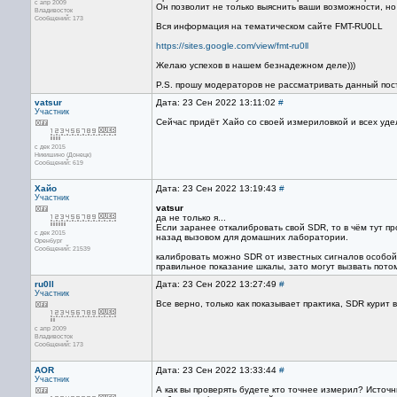
с апр 2009
Он позволит не только выяснить ваши возможности, но
Владивосток
Сообщений: 173
Вся информация на тематическом сайте FMT-RU0LL
https://sites.google.com/view/fmt-ru0ll
Желаю успехов в нашем безнадежном деле)))
P.S. прошу модераторов не рассматривать данный пост
vatsur
Дата: 23 Сен 2022 13:11:02
#
Участник
Сейчас придёт Хайо со своей измериловкой и всех уде
с дек 2015
Никишино (Донецк)
Сообщений: 619
Хайо
Дата: 23 Сен 2022 13:19:43
#
Участник
vatsur
да не только я...
Если заранее откалибровать свой SDR, то в чём тут пр
с дек 2015
назад вызовом для домашних лаборатории.
Оренбург
Сообщений: 21539
калибровать можно SDR от известных сигналов особой 
правильное показание шкалы, зато могут вызвать пото
ru0ll
Дата: 23 Сен 2022 13:27:49
#
Участник
Все верно, только как показывает практика, SDR курит в
с апр 2009
Владивосток
Сообщений: 173
AOR
Дата: 23 Сен 2022 13:33:44
#
Участник
А как вы проверять будете кто точнее измерил? Источн