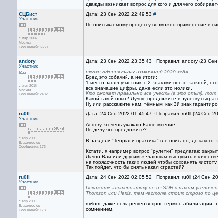
дважды возникает вопрос для кого и для чего собира
СЦБист
Дата: 23 Сен 2022 22:49:53
#
Участник
По описываемому процессу возможно применение в сист
с мар 2006
Москва
Сообщений: 6659
andory
Дата: 23 Сен 2022 23:35:43 · Поправил: andory (23 Сен
Участник
итоги официальных измерений 2020 года
Бред это собачий, а не итоги:
1 место занял участник, с 2 знаками после запятой, ег
с июн 2015
все значащие цифры, даже если это нолики.
Москва
Кто сможет правильно все учесть (а это опыт), тот
Сообщений: 2492
Какой такой опыт? Лучше предложите в рулетку сыграть
Ну или расскажите нам, тёмным, как 3й знак гарантиро
ru0ll
Дата: 24 Сен 2022 01:45:47 · Поправил: ru0ll (24 Сен 2
Участник
Andory, я очень уважаю Ваше мнение.
По делу что предложите?
с апр 2009
В разделе "Теория и практика" все описано, до какого 
Владивосток
Сообщений: 173
Кстати, я например вопрос "рулетки" предлагаю закр
Лично Вам или другим желающим выступить в качестве 
на порядочность таких людей чтобы сохранять чистоту
Так пойдет, что бы снять накал страстей?
ru0ll
Дата: 24 Сен 2022 02:05:52 · Поправил: ru0ll (24 Сен 2
Участник
Покажите альтернативу не из SDR с таким увеличен
Thomson или Harris, там частота стоит строго по ц
с апр 2009
melom, даже если решен вопрос термостабилизации, т
Владивосток
сомнением.
Сообщений: 173