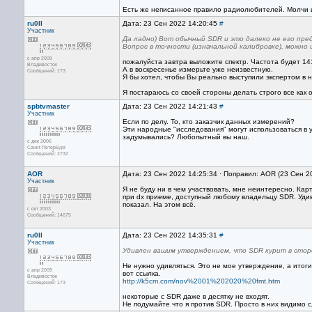
Есть же неписанное правило радиолюбителей. Молчи и 
ru0ll
Дата: 23 Сен 2022 14:20:45
#
Участник
Да ладно) Вот обычный SDR и это далеко не его пр
Вопрос в точности (изначальной калибровке), можно
с апр 2009
пожалуйста завтра выложите спектр. Частота будет 14
Владивосток
А в воскресенье измерьте уже неизвестную.
Сообщений: 173
Я бы хотел, чтобы Вы реально выступили экспертом в 
Я постараюсь со своей стороны делать строго все как 
spbtvmaster
Дата: 23 Сен 2022 14:21:43
#
Участник
Если по делу. То, кто заказчик данных измерений?
Эти народные "исследования" могут использоваться в
задумывались? Любопытный вы наш.
с дек 2006
Санкт-Петербург
Сообщений: 2732
AOR
Дата: 23 Сен 2022 14:25:34 · Поправил: AOR (23 Сен 2
Участник
Я не буду ни в чем участвовать, мне неинтересно. К
при dx приеме, доступный любому владельцу SDR. Уд
показал. На этом всё.
с окт 2003
Сообщений: 14675
ru0ll
Дата: 23 Сен 2022 14:35:31
#
Участник
Удивлен вашим утверждением, что SDR курит в сторон
Не нужно удивляться. Это не мое утверждение, а ито
с апр 2009
вот ссылка.
Владивосток
http://k5cm.com/nov%2001%202020%20fmt.htm
Сообщений: 173
некоторые с SDR даже в десятку не входят.
Не подумайте что я против SDR. Просто в них видимо с