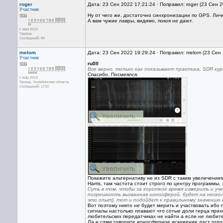
roger
Дата: 23 Сен 2022 17:21:24 · Поправил: roger (23 Сен 
Участник
Ну от чего же, достаточно синхронизации по GPS. Лично
А вам чужие лавры, видимо, покоя не дают.
с июл 2015
Тамбов
Сообщений: 89
melom
Дата: 23 Сен 2022 19:29:24 · Поправил: melom (23 Сен
Участник
ru0ll
Все верно, только как показывает практика, SDR кур
Спасибо. Посмеялся.
с мар 2014
Троицк, Челябинская область
Сообщений: 1733
Покажите альтернативу не из SDR с таким увеличение
Harris, там частота стоит строго по центру программы,
Суть в том, чтобы за короткое время измерить и уч
погрешность вызванная ионосферой, будет на нескол
это опыт), тот и подойдет к правильному значению 
Вот поэтому никто не будет мерить и участвовать ибо 
сигналы настолько плавают что сотые доли герца прих
любительских передатчиках не найти а если не любите
Да и сами говорите ионосферное искажение даст огром