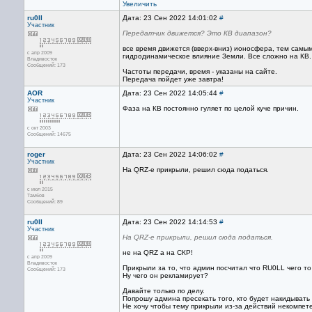
Увеличить
ru0ll
Дата: 23 Сен 2022 14:01:02
#
Участник
Передатчик движется? Это КВ диапазон?
все время движется (вверх-вниз) ионосфера, тем самы
с апр 2009
гидродинамическое влияние Земли. Все сложно на КВ.
Владивосток
Сообщений: 173
Частоты передачи, время - указаны на сайте.
Передача пойдет уже завтра!
AOR
Дата: 23 Сен 2022 14:05:44
#
Участник
Фаза на КВ постоянно гуляет по целой куче причин.
с окт 2003
Сообщений: 14675
roger
Дата: 23 Сен 2022 14:06:02
#
Участник
На QRZ-е прикрыли, решил сюда податься.
с июл 2015
Тамбов
Сообщений: 89
ru0ll
Дата: 23 Сен 2022 14:14:53
#
Участник
На QRZ-е прикрыли, решил сюда податься.
не на QRZ а на СКР!
с апр 2009
Владивосток
Прикрыли за то, что админ посчитал что RU0LL чего то
Сообщений: 173
Ну чего он рекламирует?
Давайте только по делу.
Попрошу админа пресекать того, кто будет накидывать
Не хочу чтобы тему прикрыли из-за действий некомпет