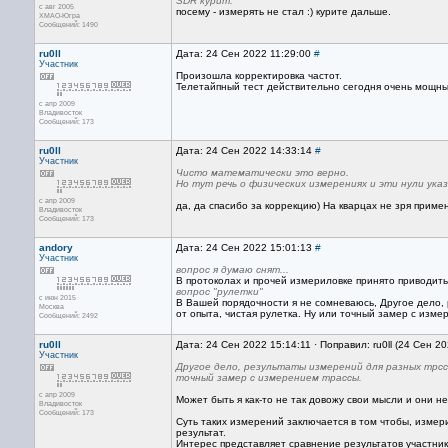
SDR курит.
с авг 2005
посему - измерять не стал :) курите дальше.
ХМАО-Югра
Сообщений: 1490
ru0ll
Дата: 24 Сен 2022 11:29:00
#
Участник
Произошла корректировка частот.
Телетайпный тест действительно сегодня очень мощны
с апр 2009
Владивосток
Сообщений: 173
ru0ll
Дата: 24 Сен 2022 14:33:14
#
Участник
Чисто математически это верно.
Но тут речь о физических измерениях и эти нули ук
с апр 2009
да, да спасибо за коррекцию) На кварцах не зря прим
Владивосток
Сообщений: 173
andory
Дата: 24 Сен 2022 15:01:13
#
Участник
вопрос я думаю снят...
В протоколах и прочей измериловке принято приводит
вопрос "рулетки"
с июн 2015
В Вашей порядочности я не сомневаюсь, Другое дело, 
Москва
от опыта, чистая рулетка. Ну или точный замер с изме
Сообщений: 2492
ru0ll
Дата: 24 Сен 2022 15:14:11 · Поправил: ru0ll (24 Сен 2
Участник
Другое дело, результаты измерений для разных трсс 
точный замер с измерением трассы.
с апр 2009
Может быть я как-то не так довожу свои мысли и они не
Владивосток
Сообщений: 173
Суть таких измерений заключается в том чтобы, измер
результат.
Интерес представляет сравнение результатов участник