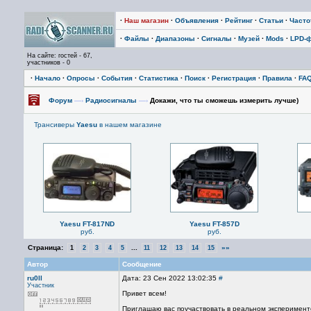
·
Наш магазин
·
Объявления
·
Рейтинг
·
Статьи
·
Част
·
Файлы
·
Диапазоны
·
Сигналы
·
Музей
·
Mods
·
LPD-
На сайте: гостей - 67,
участников - 0
·
Начало
·
Опросы
·
События
·
Статистика
·
Поиск
·
Регистрация
·
Правила
·
FA
Форум
—›
Радиосигналы
—›
Докажи, что ты сможешь измерить лучше)
Трансиверы
Yaesu
в нашем магазине
Yaesu FT-817ND
Yaesu FT-857D
руб.
руб.
Страница:
...
»»
1
2
3
4
5
11
12
13
14
15
Автор
Сообщение
ru0ll
Дата: 23 Сен 2022 13:02:35
#
Участник
Привет всем!
Приглашаю вас поучаствовать в реальном эксперимент