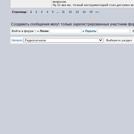
вопросов.
Ну 21 век же, точный инструментарий стал доступен вс
Страница:
...
»»
1
2
3
4
5
11
12
13
14
15
Создавать сообщения могут только зарегистрированные участники фо
Войти в форум ::
» Логин
»
Пароль
Начало