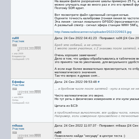
На вашем файле разрешение шкалы примерно 25 Гц, а 
можно улучшать еще во много раз и это его прямой фун
Поэтому SDR курит.
Вот посмотрите файл сделанный сегодня ночью.
Оцените точность калибровки (тонкая линия по частоте
Эта линия - сигнал локального GPSDO (просачивается п
А размытый спектр - сигнал эфира станции WWV 5МГц, 
http://www.radioscanner.ru/uploader/2022/220923.jpg
ru0ll
Дата: 24 Сен 2022 04:41:23 · Поправил: ru0ll (24 Сен 2
Участник
Бред это собачий, а не итоги:
1 место занял участник, с 2 знаками после запятой, 
с апр 2009
Очень хорошее замечание!
Владивосток
Дело в том, что цифры обрабатывались в табличном ви
Сообщений: 173
это принято так по умолчанию, для визуального удобст
А если еще более внимательно присмотреться, то отбро
математического значения.
Так что вопрос я думаю снят...
Ефвфы
Дата: 24 Сен 2022 09:53:48
#
Участник
... в дробном числе после запятой - нули в конце не
Чисто математически это верно.
с ноя 2004
Но тут речь о физических измерениях и эти нули указ
Литва
Сообщений: 413
Цитата из БСЭ:
в приближённых вычислениях, все цифры числа, начина
Например, если измерение произведено с точностью до
rn9aaa
Дата: 24 Сен 2022 11:07:37 · Поправил: rn9aaa (24 Сен
Участник
ru0ll
Повеселило найди "несущку" в центре теста :)