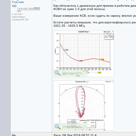
Участник
Как облучатель L-диапазона для приема в рабочем диап
КСВН не хуже 1.5 для этой полосы.
с сен 2007
Ваше измерение КСВ, если судить по скрину, вполне у
Новосибирск
Сообщений: 363
Кстати расчеты показали, что для короткофокусного ре
1621.35 - 1626.5 МГц.
btr
Дата: 08 Дек 2019 08:51:11
#