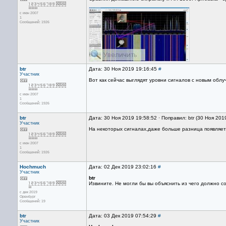
с июн 2007
1
Сообщений: 1926
btr
Дата: 30 Ноя 2019 19:16:45
#
Участник
Вот как сейчас выглядят уровни сигналов с новым обл
с июн 2007
1
Сообщений: 1926
btr
Дата: 30 Ноя 2019 19:58:52 · Поправил: btr (30 Ноя 201
Участник
На некоторых сигналах,даже больше разница появляет
с июн 2007
1
Сообщений: 1926
Hochmuch
Дата: 02 Дек 2019 23:02:16
#
Участник
btr
Извините. Не могли бы вы объяснить из чего должно со
с дек 2019
Оренбург
Сообщений: 19
btr
Дата: 03 Дек 2019 07:54:29
#
Участник