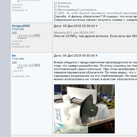
1) Антенна.
с дек 2019
2) Фильтр.
Оренбург
3) Малошумящий усилитель.
Сообщений: 19
4) SDR - rtl, либо другой приемник способный приним
Спасибо. А фильтр обязателен? Я слышал, что если пр
Спиральная антенна сможет получить снимки с, наприм
Sergey4565
Дата: 03 Дек 2019 23:29:42
#
Участник
Метеор-М 2 или NOAA-18?
Они на 137МГц, там другая антенна. Если речь про N
с сен 2007
Москва
Сообщений: 8397
btr
Дата: 04 Дек 2019 05:45:04
#
Участник
Вчера общался с представителем производителя по по
тому, что заявил разработчик. По итогу сошлись на т
изготовленный самостоятельно. При этом калибровка 
с июн 2007
замеров параметров облучателя. По нему видно, что с 
1
спрашивал разрешение на его опубликование. Но покаж
Сообщений: 1926
можно использовать не только в качестве облучателя н