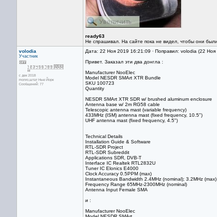
ready63
Не спрашивал. На сайте пока не видел, чтобы они был
volodia
Дата: 22 Ноя 2019 16:21:09 · Поправил: volodia (22 Ноя
Участник
Привет. Заказал эти два донгла :
Manufacturer NooElec
с дек 2018
Model NESDR SMArt XTR Bundle
monro,штат Нью Йорк
SKU 100723
Сообщений: 77
Quantity
NESDR SMArt XTR SDR w/ brushed aluminum enclosure
Antenna base w/ 2m RG58 cable
Telescopic antenna mast (variable frequency)
433MHz (ISM) antenna mast (fixed frequency, 10.5")
UHF antenna mast (fixed frequency, 4.5")
Technical Details
Installation Guide & Software
RTL-SDR Project
RTL-SDR Subreddit
Applications SDR, DVB-T
Interface IC Realtek RTL2832U
Tuner IC Elonics E4000
Clock Accuracy 0.5PPM (max)
Instantaneous Bandwidth 2.4MHz (nominal); 3.2MHz (max)
Frequency Range 65MHz-2300MHz (nominal)
Antenna Input Female SMA
и :
Manufacturer NooElec
Model NESDR SMArt