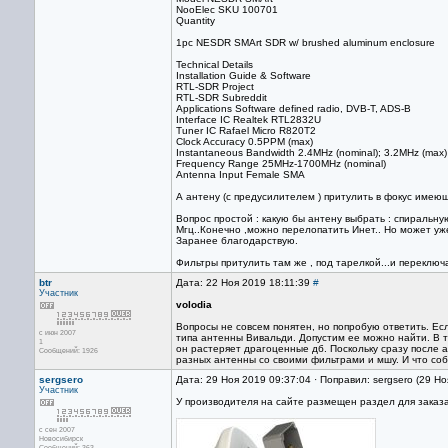
NooElec SKU 100701
Quantity
1pc NESDR SMArt SDR w/ brushed aluminum enclosure
Technical Details
Installation Guide & Software
RTL-SDR Project
RTL-SDR Subreddit
Applications Software defined radio, DVB-T, ADS-B
Interface IC Realtek RTL2832U
Tuner IC Rafael Micro R820T2
Clock Accuracy 0.5PPM (max)
Instantaneous Bandwidth 2.4MHz (nominal); 3.2MHz (max)
Frequency Range 25MHz-1700MHz (nominal)
Antenna Input Female SMA
А антену (с предусилителем ) притулить в фокус имеюще
Вопрос простой : какую бы антену выбрать : спиральную
Мгц..Конечно ,можно перелопатить Инет.. Но может уже
Заранее благодарствую.
Фильтры притулить там же , под тарелкой...и переклю
btr
Дата: 22 Ноя 2019 18:11:39
#
Участник
volodia
Вопросы не совсем понятен, но попробую ответить. Если 
с июн 2007
типа антенны Вивальди. Допустим ее можно найти. В та
1
он растеряет драгоценные дб. Поскольку сразу после а
Сообщений: 1926
разных антенны со своими фильтрами и мшу. И что соби
sergsero
Дата: 29 Ноя 2019 09:37:04 · Поправил: sergsero (29 Н
Участник
У производителя на сайте размещен раздел для заказ
с сен 2007
Новосибирск
Сообщений: 363