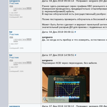
sergsero
Дата: 04 Дек 2019 06:04:14 · Поправил: sergsero (04 Де
Участник
Ранее здесь размещал скрин графика КВС реального 
Измерения проводились предварительно откалиброван
(с перекалибровкой) кабель.
с сен 2007
В партии облучателей есть (несущественный) разброс 
Новосибирск
Сообщений: 363
Позже постараюсь проверить облучатель в безэховой 
Может быть Антех сделает и вариант панельной антенн
значительный раскрыв ДН для приема с подвижных источ
btr
Дата: 04 Дек 2019 06:09:11
#
Участник
sergsero
Да, но когда есть прибор и что измерять, естественно х
с июн 2007
1
Сообщений: 1926
btr
Дата: 07 Дек 2019 14:59:51
#
Участник
sergsero
Перемерил КСВ через переходник, без кабеля.
с июн 2007
1
Сообщений: 1926
sergsero
Дата: 07 Дек 2019 16:58:12 · Поправил: sergsero (08 Де