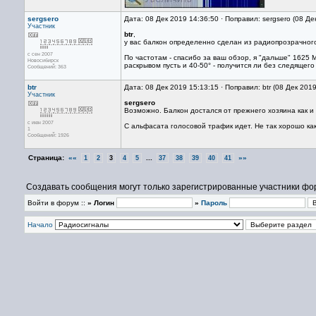
sergsero
Дата: 08 Дек 2019 14:36:50 · Поправил: sergsero (08 Де
Участник
btr
,
у вас балкон определенно сделан из радиопрозрачного 
с сен 2007
По частотам - спасибо за ваш обзор, я "дальше" 1625 
Новосибирск
раскрывом пусть и 40-50° - получится ли без следящег
Сообщений: 363
btr
Дата: 08 Дек 2019 15:13:15 · Поправил: btr (08 Дек 201
Участник
sergsero
Возможно. Балкон достался от прежнего хозяина как и
с июн 2007
С альфасата голосовой трафик идет. Не так хорошо как
1
Сообщений: 1926
Страница:
««
...
»»
1
2
3
4
5
37
38
39
40
41
Создавать сообщения могут только зарегистрированные участники фо
Войти в форум ::
» Логин
»
Пароль
Начало