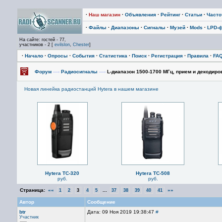
·
Наш магазин
·
Объявления
·
Рейтинг
·
Статьи
·
Част
·
Файлы
·
Диапазоны
·
Сигналы
·
Музей
·
Mods
·
LPD-
На сайте: гостей - 77,
участников - 2 [
evilslon
,
Chester
]
·
Начало
·
Опросы
·
События
·
Статистика
·
Поиск
·
Регистрация
·
Правила
·
FA
Форум
—›
Радиосигналы
—›
L-диапазон 1500-1700 МГц, прием и декодирова
Новая линейка радиостанций Hytera в нашем магазине
Hytera TC-320
Hytera TC-508
руб.
руб.
Страница:
««
...
»»
1
2
3
4
5
37
38
39
40
41
Автор
Сообщение
btr
Дата: 09 Ноя 2019 19:38:47
#
Участник