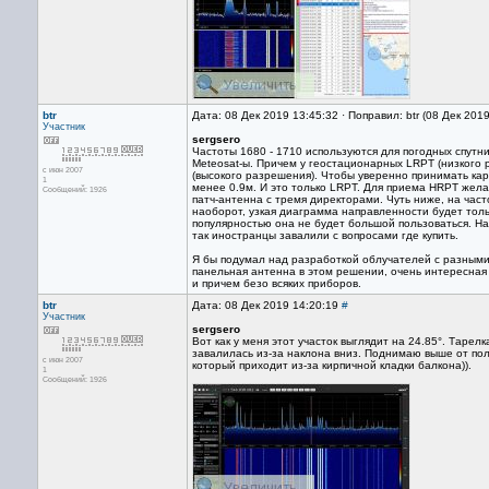
btr
Дата: 08 Дек 2019 13:45:32 · Поправил: btr (08 Дек 201
Участник
sergsero
Частоты 1680 - 1710 используются для погодных спутн
Meteosat-ы. Причем у геостационарных LRPT (низкого 
с июн 2007
(высокого разрешения). Чтобы уверенно принимать кар
1
менее 0.9м. И это только LRPT. Для приема HRPT желат
Сообщений: 1926
патч-антенна с тремя директорами. Чуть ниже, на часто
наоборот, узкая диаграмма направленности будет толь
популярностью она не будет большой пользоваться. На
так иностранцы завалили с вопросами где купить.
Я бы подумал над разработкой облучателей с разными
панельная антенна в этом решении, очень интересная и
и причем безо всяких приборов.
btr
Дата: 08 Дек 2019 14:20:19
#
Участник
sergsero
Вот как у меня этот участок выглядит на 24.85°. Тарел
завалилась из-за наклона вниз. Поднимаю выше от пола
с июн 2007
который приходит из-за кирпичной кладки балкона)).
1
Сообщений: 1926