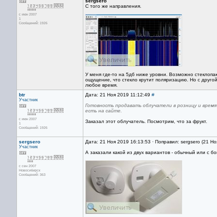
sergsero
С того же направления.
с июн 2007
1
Сообщений: 1926
У меня где-то на 5дб ниже уровни. Возможно стеклопа
ощущение, что стекло крутит поляризацию. Но с друго
любое время.
btr
Дата: 21 Ноя 2019 11:12:49
#
Участник
Готовность продавать облучатели в розницу и время 
есть на сайте.
с июн 2007
Заказал этот облучатель. Посмотрим, что за фрукт.
1
Сообщений: 1926
sergsero
Дата: 21 Ноя 2019 16:13:53 · Поправил: sergsero (21 Н
Участник
А заказали какой из двух вариантов - обычный или с б
с сен 2007
Новосибирск
Сообщений: 363