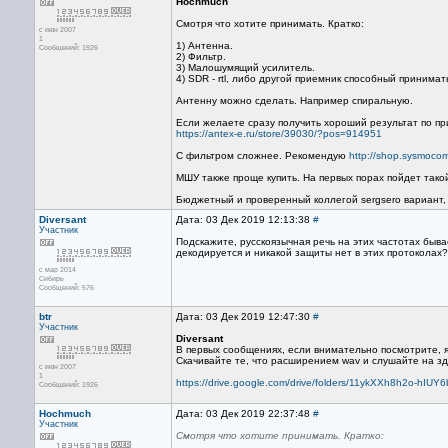
Hochmuch
Смотря что хотите принимать. Кратко:
с июн 2007
1
1) Антенна.
Сообщений: 1926
2) Фильтр.
3) Малошумящий усилитель.
4) SDR - rtl, либо другой приемник способный принимат
Антенну можно сделать. Например спиральную.
Если желаете сразу получить хороший результат по при
https://antex-e.ru/store/39030/?pos=914951
С фильтром сложнее. Рекомендую
http://shop.sysmocom.
МШУ также проще купить. На первых порах пойдет тако
Бюджетный и проверенный коллегой sergsero вариант,
Diversant
Дата: 03 Дек 2019 12:13:38
#
Участник
Подскажите, русскоязычная речь на этих частотах быва
декодируется и никакой защиты нет в этих протоколах?
с мар 2014
Сибирь
Сообщений: 576
btr
Дата: 03 Дек 2019 12:47:30
#
Участник
Diversant
В первых сообщениях, если внимательно посмотрите, я
Скачивайте те, что расширением wav и слушайте на зд
с июн 2007
1
https://drive.google.com/drive/folders/11ykXXh8h2o-hI
Сообщений: 1926
Hochmuch
Дата: 03 Дек 2019 22:37:48
#
Участник
Смотря что хотите принимать. Кратко: