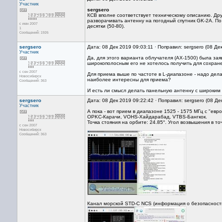
Участник
sergsero
КСВ вполне соответствует техническому описанию. Дру
разворачивать антенну на погодный спутник GK-2A. По 
с июн 2007
десятки (50-80).
1
Сообщений: 1926
sergsero
Дата: 08 Дек 2019 09:03:11 · Поправил: sergsero (08 Де
Участник
Да, для этого варианта облучателя (AX-1500) была зая
широкополосным его не хотелось получить для сохран
с сен 2007
Для приема выше по частоте в L-диапазоне - надо дела
Новосибирск
наиболее интересны для приема?
Сообщений: 363
И есть ли смысл делать панельную антенну с широким
sergsero
Дата: 08 Дек 2019 09:22:42 · Поправил: sergsero (08 Де
Участник
А пока - вот прием в диапазоне 1525 - 1575 МГц с "евр
OPKC-Карачи, VOHS-Хайдарабад, VTBS-Бангкок.
Точка стояния на орбите: 24.85°. Угол возвышения в точк
с сен 2007
Новосибирск
Сообщений: 363
Канал морской STD-C NCS (информация о безопасности