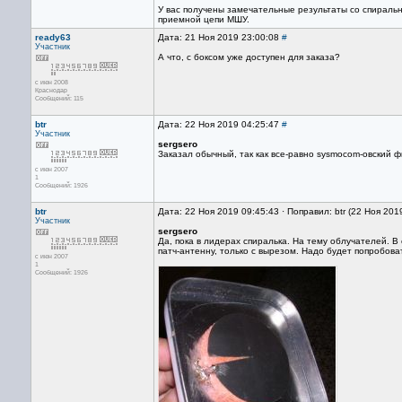
У вас получены замечательные результаты со спиральн
приемной цепи МШУ.
ready63
Дата: 21 Ноя 2019 23:00:08
#
Участник
А что, с боксом уже доступен для заказа?
с июн 2008
Краснодар
Сообщений: 115
btr
Дата: 22 Ноя 2019 04:25:47
#
Участник
sergsero
Заказал обычный, так как все-равно sysmocom-овский фи
с июн 2007
1
Сообщений: 1926
btr
Дата: 22 Ноя 2019 09:45:43 · Поправил: btr (22 Ноя 201
Участник
sergsero
Да, пока в лидерах спиралька. На тему облучателей. В
патч-антенну, только с вырезом. Надо будет попробова
с июн 2007
1
Сообщений: 1926