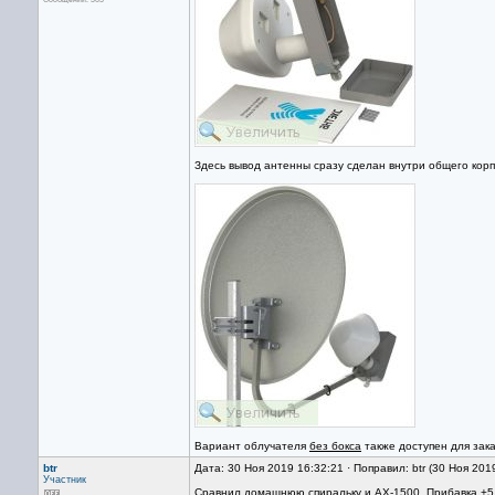
Здесь вывод антенны сразу сделан внутри общего кор
Вариант облучателя
без бокса
также доступен для зак
btr
Дата: 30 Ноя 2019 16:32:21 · Поправил: btr (30 Ноя 201
Участник
Сравнил домашнюю спиральку и AX-1500. Прибавка +5дб