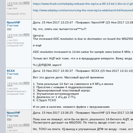
https://www.rtl-sdr.com/sdrplay-release-the-rsp1a-a-99-14-bit-1-khz-to-2-gh
с дек 2005
http://www.sdrplay.com/announcing-the-new-rsp1a-wideband-full-featured-
...
Сообщений: 10762
NanoVHF
Дата: 15 Ноя 2017 13:23:47 · Поправил: NanoVHF (15 Ноя 2017 13:2
Участник
Ну, что, опять нас пытаются на***ть?!
Цитата:
The increased ADC resolution is due to decimation on board the MSi2500
с сен 2013
Санкт-Ленинград
и ещё
Сообщений: 847
ADC resolution increased to 14-bit native for sample rates below 6 MHz, i
Только вот АЦП всё тоже, что и в предыдущем аппарате. Вижу, мо
%-) ДУРДОМ, кароч!
9CXX
Дата: 15 Ноя 2017 13:30:37 · Поправил: 9CXX (15 Ноя 2017 13:31:10
Участник
Вот это другое дело. Массовый крутой приемник.
1. Типа реальные 14 бит на сэмплинге в 6 МГц и менее
2. Преселик с новыми 4 поддиапазонами
с июл 2006
3. Экранированный пластиковый корпус
Малый Моторольск
4. Улучшенная интермодуляция
Сообщений: 4552
5. Диапазон от 1 кГц до 2 ГГц
6. 0.5ppm TCXO
И он уже в наличии, никакого фуфла с предзаказами.
NanoVHF
Дата: 15 Ноя 2017 13:36:25 · Поправил: NanoVHF (15 Ноя 2017 13:3
Участник
Пока они не покажут, хотя бы на фото, реального 14-битного АЦП, в
Посмотрите даташит на MSi2500. По тексту, вроде стоит он же.
Но, ТСХО на плате, IQ-выход и улучшенные ДПФ по входу - тоже, ес
с сен 2013