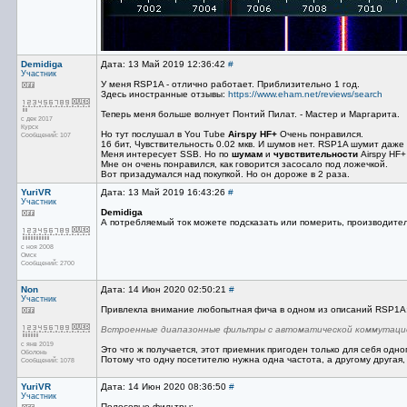
Demidiga
Дата: 13 Май 2019 12:36:42
#
Участник
У меня RSP1A - отлично работает. Приблизительно 1 год.
Здесь иностранные отзывы:
https://www.eham.net/reviews/search
Теперь меня больше волнует Понтий Пилат. - Мастер и Маргарита.
с дек 2017
Курск
Но тут послушал в You Tube
Airspy HF+
Очень понравился.
Сообщений: 107
16 бит, Чувствительность 0.02 мкв. И шумов нет. RSP1A шумит даже
Меня интересует SSB. Но по
шумам
и
чувствительности
Airspy HF
Мне он очень понравился, как говорится засосало под ложечкой.
Вот призадумался над покупкой. Но он дороже в 2 раза.
YuriVR
Дата: 13 Май 2019 16:43:26
#
Участник
Demidiga
А потребляемый ток можете подсказать или померить, производитель
с ноя 2008
Омск
Сообщений: 2700
Non
Дата: 14 Июн 2020 02:50:21
#
Участник
Привлекла внимание любопытная фича в одном из описаний RSP1A
Встроенные диапазонные фильтры с автоматической коммутаци
с янв 2019
Это что ж получается, этот приемник пригоден только для себя одн
Оболонь
Потому что одну посетителю нужна одна частота, а другому другая
Сообщений: 1078
YuriVR
Дата: 14 Июн 2020 08:36:50
#
Участник
Полосовые фильтры: