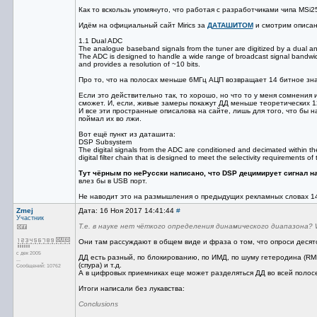
Как то вскользь упомянуто, что работая с разработчиками чипа MSi2
Идём на официальный сайт Mirics за
ДАТАШИТОМ
и смотрим описан
1.1 Dual ADC
The analogue baseband signals from the tuner are digitized by a dual ana
The ADC is designed to handle a wide range of broadcast signal bandwi
and provides a resolution of ~10 bits.
Про то, что на полосах меньше 6МГц АЦП возвращает 14 битное зна
Если это действительно так, то хорошо, но что то у меня сомнения 
сможет. И, если, живые замеры покажут ДД меньше теоретических 12
И все эти пространные описалова на сайте, лишь для того, что бы 
поймал их во лжи.
Вот ещё пункт из даташита:
DSP Subsystem
The digital signals from the ADC are conditioned and decimated within 
digital filter chain that is designed to meet the selectivity requirements of
Тут чёрным по неРусски написано, что DSP децимирует сигнал на
влез бы в USB порт.
Не наводит это на размышления о предыдущих рекламных словах 1
Zmej
Дата: 16 Ноя 2017 14:41:44
#
Участник
Т.е. в науке нет чёткого определения динамического диапазона?
Они там рассуждают в общем виде и фраза о том, что опроси десято
с дек 2005
ДД есть разный, по блокированию, по ИМД, по шуму гетеродина (R
...
(спура) и т.д.
Сообщений: 10762
А в цифровых приемниках еще может разделяться ДД во всей полос
Итоги написали без лукавства:
Conclusions