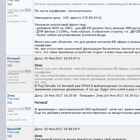
Участник
Ничего принципиально нового по сравнению с предыдущей модел
По части оцифровки - незначительно.
с дек 2005
Уменьшили цену - 100, вместо 170 (PLAY-2).
...
Сообщений: 10762
Улучшили аналоговый фронт-энд:
- добавили ФНЧ на 2МГц - для ДВ-СВ должно быть меньше IMD-мусо
- ДПФ фильтр 2-12Мгц, тоже хорошо, в обратную сторону, т.е. ДВ-С
- более гибкое регулирование усиления входа.
Много раз уже объяснял, что для уровня сигналов КВ эфира и реал
оцифровки.
Но, при отсутствии аналоговой фильтрации бесполезно тратится эт
того, что такие приемные устройства отдают в комп лишь малый кусок
KarapuZ
Дата: 16 Ноя 2017 16:25:47
#
Участник
Zmej
Много раз уже объяснял, что для уровня сигналов КВ эфира и ре
оцифровки.
Но, при отсутствии аналоговой фильтрации бесполезно тратится
с июн 2013
используем, из-за того, что такие приемные устройства отдают в
Юг России
30...60).
Сообщений: 6003
В Ред Питайе 14 битовой уже FPGA 8 выборок делает из полосы оц
приемнике в разных диапазонах. А тут да, будут лить елей в уши о том
Zmej
Дата: 16 Ноя 2017 16:29:00 · Поправил: Zmej (16 Ноя 2017 16:29:51)
Участник
KarapuZ
В приемниках с многоканальной DDC-выборкой - речи нет, важен ка
Еще бы добавил режекторные мульти-фильтры на вещательные диапа
с дек 2005
...
Сообщений: 10762
NanoVHF
Дата: 16 Ноя 2017 16:38:29
#
Участник
Zmej
Для полной радости жизни придётся ставить свой режектор.