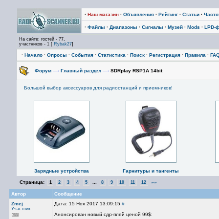
·
Наш магазин
·
Объявления
·
Рейтинг
·
Статьи
·
Част
·
Файлы
·
Диапазоны
·
Сигналы
·
Музей
·
Mods
·
LPD-
На сайте: гостей - 77,
участников - 1 [
Rybak27
]
·
Начало
·
Опросы
·
События
·
Статистика
·
Поиск
·
Регистрация
·
Правила
·
FA
Форум
—›
Главный раздел
—›
SDRplay RSP1A 14bit
Большой выбор аксессуаров для радиостанций и приемников!
Зарядные устройства
Гарнитуры и тангенты
Страница:
...
»»
1
2
3
4
5
8
9
10
11
12
Автор
Сообщение
Zmej
Дата: 15 Ноя 2017 13:09:15
#
Участник
Анонсирован новый сдр-плей ценой 99$: