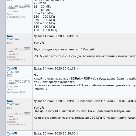
2 - 12 MHz
12 – 30 МГц
30 – 60 МГц
с ноя 2008
60 – 120 МГц
Омск
120 – 250 МГц
Сообщений: 2700
250 – 300 МГц
300 – 380 МГц
380 – 420 МГц
420 – 1000 МГц
Non
Дата: 14 Июн 2020 12:03:50
#
Участник
YuriVR
То, что надо - кратко и понятно :) Спасибо!
с янв 2019
PS. А у вас есть такой? Если да, то какие впечатления, скажем, по 
Оболонь
Сообщений: 1078
YuriVR
Дата: 14 Июн 2020 16:01:33
#
Участник
Non
Какой-то есть, кажется, «SDRplay RSP» без букв, давно брал на рабо
от 12 бит сразу ощущается.
Но если серьезно заниматься КВ, то слабоваты такие приемники, лу
с ноя 2008
пощупать.
Омск
Сообщений: 2700
Non
Дата: 15 Июн 2020 02:09:09 · Поправил: Non (15 Июн 2020 02:24:07
Участник
YuriVR
Это да, Airspy HF+ хвалят почти все. Но и цена соответствующая.
Хотя стоп: верхняя частота только до 260 МГц?? Нафиг, нафиг такая
с янв 2019
Оболонь
Сообщений: 1078
YuriVR
Дата: 15 Июн 2020 16:26:00
#