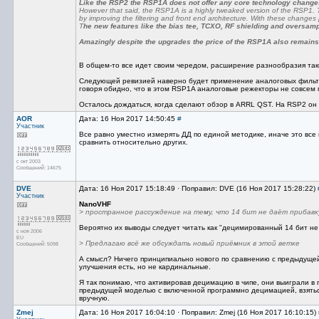
Like the RSP2 the RSP1A does not offer any core technology changes 
However that said, the RSP1A is a highly tweaked version of the RSP1.
by improving the filtering and front end architecture. With these changes 
T
he new features like the bias tee, TCXO, RF shielding and oversampl
Amazingly despite the upgrades the price of the RSP1A also remain
В общем-то все идет своим чередом, расширение разнообразия таки
Следующей ревизией наверно будет применение аналоговых фильтр
говоря обидно, что в этом RSP1A аналоговые режекторы не совсем
Осталось дождаться, когда сделают обзор в ARRL QST. На RSP2 он 
AOR
Дата: 16 Ноя 2017 14:50:45
#
Участник
Все равно уместно измерять ДД по единой методике, иначе это все 
сравнить относительно других.
с окт 2003
Сообщений: 14675
DVE
Дата: 16 Ноя 2017 15:18:49 · Поправил: DVE (16 Ноя 2017 15:28:22)
Участник
NanoVHF
> пространное рассуждение на тему, что 14 бит не даёт прибавк
Вероятно их выводы следует читать как "децимированный 14 бит не 
с ноя 2006
EU
> Предлагаю всё же обсуждать новый приёмник в этой ветке
Сообщений: 5098
А смысл? Ничего принципиально нового по сравнению с предыдуще
улучшения есть, но не кардинальные.
Я так понимаю, что активировав децимацию в чипе, они выиграли в
предыдущей моделью с включенной программно децимацией, взяться
вручную.
Zmej
Дата: 16 Ноя 2017 16:04:10 · Поправил: Zmej (16 Ноя 2017 16:10:15)