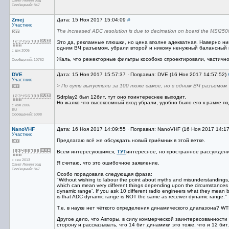
Санкт-Ленинград
Сообщений: 847
Zmej
Дата: 15 Ноя 2017 15:04:09
#
Участник
The increased ADC resolution is due to decimation on board the MSi2500
Это да, рекламные плюшки, но цена вполне адекватная. Наверно ник
одним ВЧ разъемом, убрали второй и никому ненужный балансный 
с дек 2005
...
Жаль, что режекторные фильтры кособоко спроектировали, частично
Сообщений: 10762
DVE
Дата: 15 Ноя 2017 15:57:37 · Поправил: DVE (16 Ноя 2017 14:57:52)
Участник
> По сути выпустили за 100 тоже самое, но с одним ВЧ разъемом
Sdrplay2 был 12бит, тут оно поинтереснее выходит.
Но жалко что высокоомный вход убрали, удобно было его к рамке по
с ноя 2006
EU
Сообщений: 5098
NanoVHF
Дата: 16 Ноя 2017 14:09:55 · Поправил: NanoVHF (16 Ноя 2017 14:1
Участник
Предлагаю всё же обсуждать новый приёмник в этой ветке.
Всем интересующимся,
ТУТ
интересное, но пространное рассуждение
с сен 2013
Я считаю, что это ошибочное заявление.
Санкт-Ленинград
Сообщений: 847
Особо порадовала следующая фраза:
"Without wishing to labour the point about myths and misunderstandings, i
which can mean very different things depending upon the circumstances a
dynamic range’. If you ask 10 different radio engineers what they mean b
is that ADC dynamic range is NOT the same as receiver dynamic range."
Т.е. в науке нет чёткого определения динамического диапазона? W
Другое дело, что Авторы, в силу коммерческой заинтересованности
сторону и рассказывать, что 14 бит динамики это тоже, что и 12 бит.