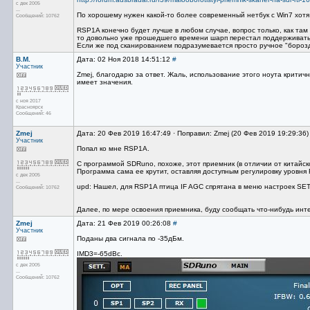
с дек 2005
...
По хорошему нужен какой-то более современный нетбук с Win7 хотя 
Сообщений: 10762
RSP1A конечно будет лучше в любом случае, вопрос только, как там 
то довольно уже прошедшего времени шарп перестал поддерживать 
Если же под сканированием подразумевается просто ручное "борозд
В.М.
Дата: 02 Ноя 2018 14:51:12
#
Участник
Zmej, благодарю за ответ. Жаль, использование этого ноута критичн
имеет значения.
с ноя 2017
Красноярск
Сообщений: 46
Zmej
Дата: 20 Фев 2019 16:47:49 · Поправил: Zmej (20 Фев 2019 19:29:36
Участник
Попал ко мне RSP1A.
С программой SDRuno, похоже, этот приемник (в отличии от китайск
Программа сама ее крутит, оставляя доступным регулировку уровня 
с дек 2005
...
upd: Нашел, для RSP1A птица IF AGС спрятана в меню настроек SET
Сообщений: 10762
Далее, по мере освоения приемника, буду сообщать что-нибудь инт
Zmej
Дата: 21 Фев 2019 00:26:08
#
Участник
Поданы два сигнала по -35дБм.
IMD3=-65dBc.
с дек 2005
...
Сообщений: 10762