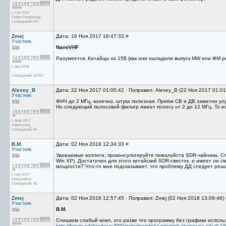
с сен 2013
Санкт-Ленинград
Сообщений: 847
Zmej
Дата: 16 Ноя 2017 16:47:33
#
Участник
NanoVHF
Разумеется. Китайцы за 15$ (как они наладили выпуск MW или ФМ р
с дек 2005
...
Сообщений: 10762
Alexey_B
Дата: 22 Ноя 2017 01:00:42 · Поправил: Alexey_B (22 Ноя 2017 01:0
Участник
ФНЧ до 2 МГц, конечно, штука полезная. Приём СВ и ДВ заметно ул
Но следующий полосовой фильтр имеет полосу от 2 до 12 МГц. То ест
с фев 2017
Раменское
Сообщений: 96
В.М.
Дата: 02 Ноя 2018 12:34:33
#
Участник
Уважаемые коллеги, проконсультируйте пожалуйста SDR-чайника. Сто
Win XP). Достаточен для этого китайский SDR-свисток, и имеет ли
мощности? Что-то мне подсказывает, что проблему ДД следует реша
с ноя 2017
Красноярск
Сообщений: 46
Zmej
Дата: 02 Ноя 2018 12:57:45 · Поправил: Zmej (02 Ноя 2018 13:09:46)
Участник
В.М.
Слишком слабый комп, это разве что программу без графики использо
http://forum.adsbradar.ru/f39/malooborotistyi-priemnik-skaner-na-sdr-rtl-1