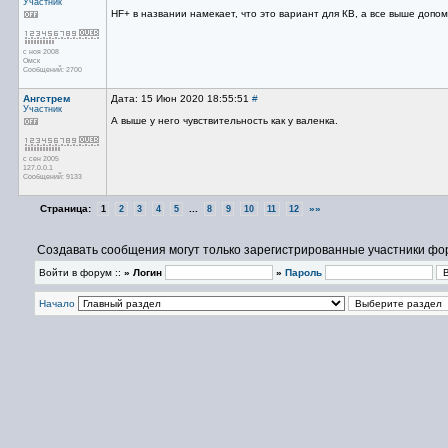
Участник
HF+ в названии намекает, что это вариант для КВ, а все выше допом
с ноя 2008
Омск
Сообщений: 2700
Ангстрем
Дата: 15 Июн 2020 18:55:51
#
Участник
А выше у него чувствительность как у валенка.
с сен 2005
127.0.0.1
Сообщений: 9133
Страница:
...
»»
1
2
3
4
5
8
9
10
11
12
Создавать сообщения могут только зарегистрированные участники фо
Войти в форум ::
» Логин
»
Пароль
Начало