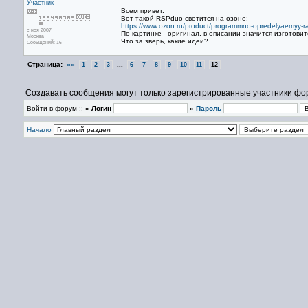
Участник
Всем привет.
Вот такой RSPduo светится на озоне:
https://www.ozon.ru/product/programmno-opredelyaemyy-ra
с ноя 2007
По картинке - оригинал, в описании значится изготовит
Москва
Что за зверь, какие идеи?
Сообщений: 16
Страница:
««
...
1
2
3
6
7
8
9
10
11
12
Создавать сообщения могут только зарегистрированные участники фо
Войти в форум ::
» Логин
»
Пароль
Начало