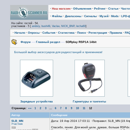
·
Наш магазин
·
Объявления
·
Рейтинг
·
Статьи
·
Част
·
Файлы
·
Диапазоны
·
Сигналы
·
Музей
·
Mods
·
LPD-
На сайте: гостей - 54,
участников - 5 [
andory
,
bush49
,
Vaclav
,
NICK_BNP
,
lecha60
]
·
Начало
·
Опросы
·
События
·
Статистика
·
Поиск
·
Регистрация
·
Правила
·
FA
Форум
—›
Главный раздел
—›
SDRplay RSP1A 14bit
Большой выбор аксессуаров для радиостанций и приемников!
Зарядные устройства
Гарнитуры и тангенты
Страница:
««
...
1
2
3
6
7
8
9
10
11
12
Автор
Сообщение
SLB_MN
Дата: 19 Апр 2024 17:03:11 · Поправил: SLB_MN (19 Ап
Участник
Спacибо, понял. Для моей цели, думaю, больше RSPdx 