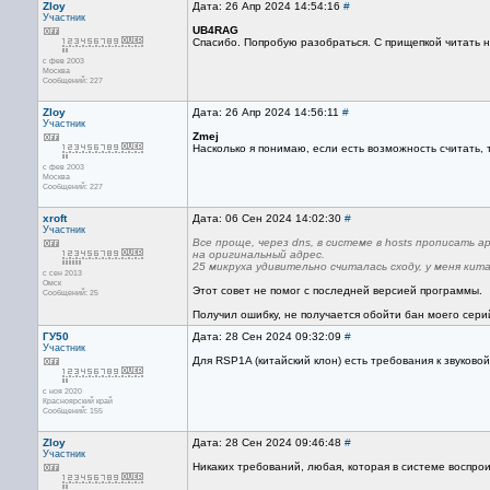
Zloy
Дата: 26 Апр 2024 14:54:16
#
Участник
UB4RAG
Спасибо. Попробую разобраться. С прищепкой читать не
с фев 2003
Москва
Сообщений: 227
Zloy
Дата: 26 Апр 2024 14:56:11
#
Участник
Zmej
Насколько я понимаю, если есть возможность считать, т
с фев 2003
Москва
Сообщений: 227
xroft
Дата: 06 Сен 2024 14:02:30
#
Участник
Все проще, через dns, в системе в hosts прописать a
на оригинальный адрес.
25 микруха удивительно считалась сходу, у меня кит
с сен 2013
Омск
Этот совет не помог с последней версией программы.
Сообщений: 25
Получил ошибку, не получается обойти бан моего сери
ГУ50
Дата: 28 Сен 2024 09:32:09
#
Участник
Для RSP1A (китайский клон) есть требования к звуково
с ноя 2020
Красноярский край
Сообщений: 155
Zloy
Дата: 28 Сен 2024 09:46:48
#
Участник
Никаких требований, любая, которая в системе воспрои