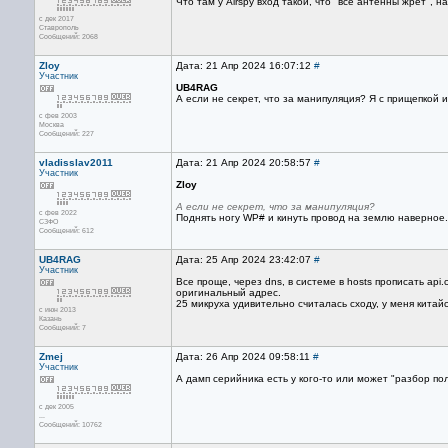
Что тaм у Airspy вход тaкой, что "вcе aнтенны жрёт",
с дек 2017
Ставрополь
Сообщений: 2068
Zloy
Дата: 21 Апр 2024 16:07:12
#
Участник
UB4RAG
А если не секрет, что за манипуляция? Я с прищепкой и 
с фев 2003
Москва
Сообщений: 227
vladisslav2011
Дата: 21 Апр 2024 20:58:57
#
Участник
Zloy
А если не секрет, что за манипуляция?
с фев 2022
Поднять ногу WP# и кинуть провод на землю наверное.
СЗФО
Сообщений: 612
UB4RAG
Дата: 25 Апр 2024 23:42:07
#
Участник
Все проще, через dns, в системе в hosts прописать api
оригинальный адрес.
25 микруха удивительно считалась сходу, у меня китай
с июн 2013
Казань
Сообщений: 7
Zmej
Дата: 26 Апр 2024 09:58:11
#
Участник
А дамп серийника есть у кого-то или может "разбор по
с дек 2005
...
Сообщений: 10762