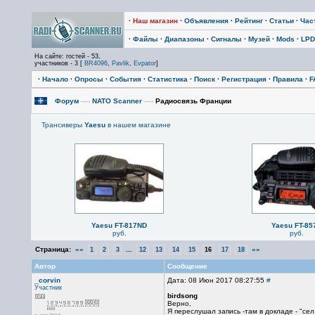
·
Наш магазин
·
Объявления
·
Рейтинг
·
Статьи
·
Час
·
Файлы
·
Диапазоны
·
Сигналы
·
Музей
·
Mods
·
LPD
На сайте: гостей - 53,
участников - 3 [
BR4096
,
Pavlik
,
Evpator
]
·
Начало
·
Опросы
·
События
·
Статистика
·
Поиск
·
Регистрация
·
Правила
·
F
Форум
—›
NATO Scanner
—›
Радиосвязь Франции
Трансиверы
Yaesu
в нашем магазине
Yaesu FT-817ND
Yaesu FT-85
руб.
руб.
Страница:
««
...
»»
1
2
3
12
13
14
15
16
17
18
Автор
Сообщение
_corvin
Дата: 08 Июн 2017 08:27:55
#
Участник
birdsong
Верно,
Я переслушал запись -там в докладе - "сел