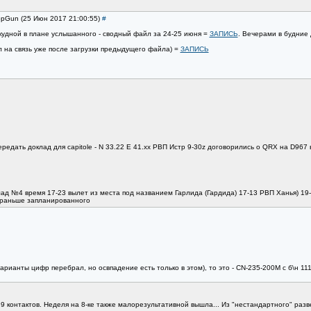
opGun (25 Июн 2017 21:00:55)
#
скудной в плане услышанного - сводный файл за 24-25 июня =
ЗАПИСЬ
. Вечерами в будние 
л на связь уже после загрузки предыдущего файла) =
ЗАПИСЬ
редать доклад для capitole - N 33.22 E 41.xx РВП Истр 9-30z договорились о QRX на D967 
д №4 время 17-23 вылет из места под названием Гарлида (Гардида) 17-13 РВП Ханья) 19-5
 раньше запланированного
арианты цифр перебрал, но освпадение есть только в этом), то это - CN-235-200M с б\н 11
9 контактов. Неделя на 8-ке также малорезультативной вышла... Из "нестандартного" разв