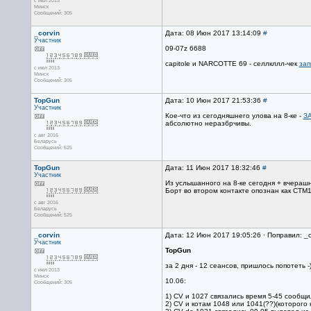
с июл 2013
Минск
Сообщений: 305
_corvin
Дата: 08 Июн 2017 13:14:09
#
Участник
09-07z 6688
capitole и NARCOTTE 69 - селлкллл-чек
зап
с июл 2013
Минск
Сообщений: 305
TopGun
Дата: 10 Июн 2017 21:53:36
#
Участник
Кое-что из сегодняшнего улова на 8-ке -
З
абсолютно неразбрчивы.
с авг 2016
Беларусь
Сообщений: 525
TopGun
Дата: 11 Июн 2017 18:32:46
#
Участник
Из услышанного на 8-ке сегодня + вчерашн
Борт во втором контакте опознан как СТМ10
с авг 2016
Беларусь
Сообщений: 525
_corvin
Дата: 12 Июн 2017 19:05:26 · Поправил: _c
Участник
TopGun
за 2 дня - 12 сеансов, пришлось попотеть -
с июл 2013
Минск
10.06:
Сообщений: 305
1) CV и 1027 связались время 5-45 сообщи
2) CV и котам 1048 или 1041(??)(которого