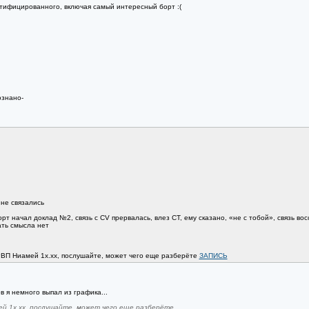
нтифицированного, включая самый интересный борт :(
ознано-
 не связались
т начал доклад №2, связь с CV прервалась, влез CT, ему сказано, «не с тобой», связь восс
ать смысла нет
 РВП Ниамей 1х.xx, послушайте, может чего еще разберёте
ЗАПИСЬ
 я немного выпал из графика...
ей 1х.xx, послушайте, может чего еще разберёте