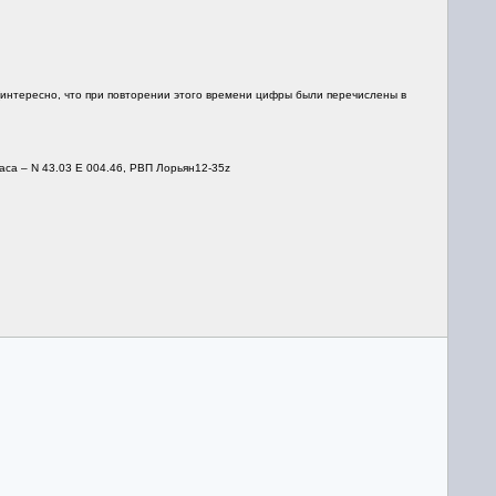
 (интересно, что при повторении этого времени цифры были перечислены в
часа – N 43.03 E 004.46, РВП Лорьян12-35z