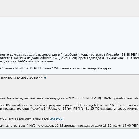
, копию доклада передать посольствам в Лиссабоне и Мадриде, вылет Лиссабон 13-38 РВП 
тветил, как ясно из дальнейшего, СV (не слышен), время доклада 01-17-45z июль 17 в за
инц Хассан 18-05z миссия окончена
-05 вылет РШДГ 09-12 РВП Шанья 12-15 экипаж 9 без пассажиров и груза
orvin (03 Июл 2017 10:59:44)
#
шен, борт передал свои текущие координаты N 28 E 002 РВП РШДГ 16-39 operation normale
лись с CV, как обычно, просьба все ретранслировать CN, доклад №3 время 15-03, относится
ая посадка, руление [ххххх] в 14-RA взлет 14-YA, РВП ГинЕс 15-YC (как видим, везде минут
ет CL, ему объясняют, в чём дело
ЗАПИСЬ
ались, ответивший НУС не слышен, 16-32 доклад – посадка Агадир 13-15, взлёт 14-00 РВП Уа