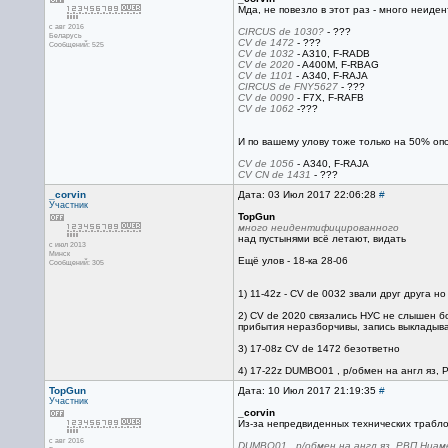
Мда, не повезло в этот раз - много неиде
с авг 2016
CIRCUS de 1030?
- ???
Беларусь
CV de 1472
- ???
Сообщений: 525
CV de 1032
- A310, F-RADB
CV de 2020
- A400M, F-RBAG
CV de 1101
- А340, F-RAJA
CIRCUS de FNY5627
- ???
CV de 0090
- F7X, F-RAFB
CV de 1062
-???
И по вашему улову тоже только на 50% оп
CV de 1056
- А340, F-RAJA
CV CN de 1431
- ???
_corvin
Дата: 03 Июл 2017 22:06:28
#
Участник
TopGun
много неидентифицированного
над пустынями всё летают, видать
с июл 2013
Минск
Ещё улов - 18-ка 28-06
Сообщений: 305
1) 11-42z - CV de 0032 звали друг друга но
2) CV de 2020 связались НУС не слышен бор
прибытия неразборчивы, запись выкладыв
3) 17-08z CV de 1472 безответно
4) 17-22z DUMBO01 , р/обмен на англ яз,
TopGun
Дата: 10 Июл 2017 21:19:35
#
Участник
_corvin
Из-за непредвиденных технических траблов
с авг 2016
DUMBO01 , р/обмен на англ яз, РВП Ниам