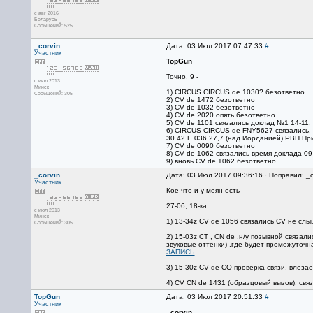
с авг 2016
Беларусь
Сообщений: 525
_corvin
Дата: 03 Июл 2017 07:47:33
#
Участник
TopGun
Точно, 9 -
с июл 2013
Минск
1) CIRCUS CIRCUS de 1030? безответно
Сообщений: 305
2) CV de 1472 безответно
3) CV de 1032 безответно
4) CV de 2020 опять безответно
5) CV de 1101 связались доклад №1 14-11
6) CIRCUS CIRCUS de FNY5627 связались, о
30.42 E 036.27,7 (над Иорданией) РВП Пр
7) CV de 0090 безответно
8) CV de 1062 связались время доклада 09
9) вновь CV de 1062 безответно
_corvin
Дата: 03 Июл 2017 09:36:16 · Поправил: _c
Участник
Кое-что и у меян есть
27-06, 18-ка
с июл 2013
Минск
1) 13-34z CV de 1056 связались CV не слы
Сообщений: 305
2) 15-03z CT , CN de .н/у позывной связа
звуковые оттенки) ,где будет промежуточн
ЗАПИСЬ
3) 15-30z CV de CO проверка связи, влеза
4) CV CN de 1431 (образцовый вызов), связ
TopGun
Дата: 03 Июл 2017 20:51:33
#
Участник
_corvin