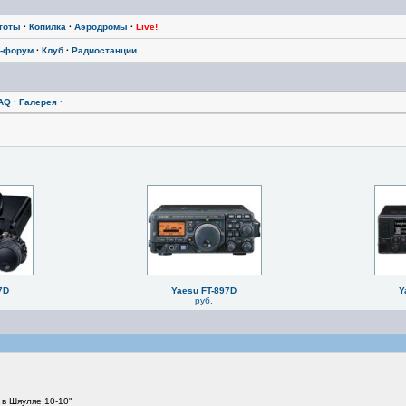
тоты
·
Копилка
·
Аэродромы
·
Live!
-форум
·
Клуб
·
Радиостанции
AQ
·
Галерея
·
7D
Yaesu FT-897D
Y
руб.
 в Шяуляе 10-10"