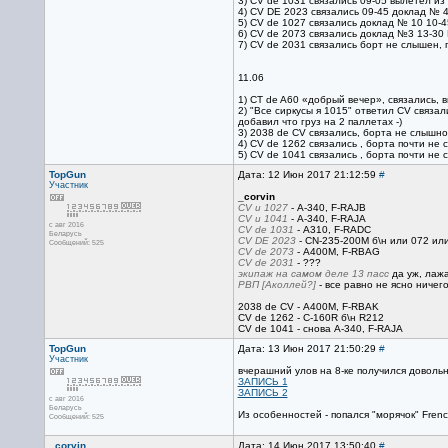
3) CV de 1031 связались 09-05 вылетел из 
4) CV DE 2023 связались 09-45 доклад № 4
5) CV de 1027 связались доклад № 10 10-
6) CV de 2073 связались доклад №3 13-30
7) CV de 2031 связались борт не слышен,
11.06
1) СТ de A60 «добрый вечер», связались, 
2) "Все сиркусы я 1015" ответил CV связал
добавил что груз на 2 паллетах -)
3) 2038 de CV связались, борта не слышно,
4) CV de 1262 связались , борта почти не 
5) CV de 1041 связались , борта почти н
TopGun
Дата: 12 Июн 2017 21:12:59
#
Участник
_corvin
CV и 1027
- А-340, F-RAJВ
CV и 1041
- А-340, F-RAJА
с авг 2016
CV de 1031
- А310, F-RADС
Беларусь
CV DE 2023
- CN-235-200M б\н или 072 или
Сообщений: 525
CV de 2073
- А400М, F-RBAG
CV de 2031
- ???
экипаж на самом деле 13 пасс
да уж, лажа
РВП [Аколлей?]
- все равно не ясно ничег
2038 de CV - А400М, F-RBAK
CV de 1262 - C-160R б\н R212
CV de 1041 - cнова А-340, F-RAJА
TopGun
Дата: 13 Июн 2017 21:50:29
#
Участник
вчерашний улов на 8-ке получился доволь
ЗАПИСЬ 1
ЗАПИСЬ 2
с авг 2016
Беларусь
Из особенностей - попался "морячок" Fren
Сообщений: 525
_corvin
Дата: 14 Июн 2017 13:50:40
#