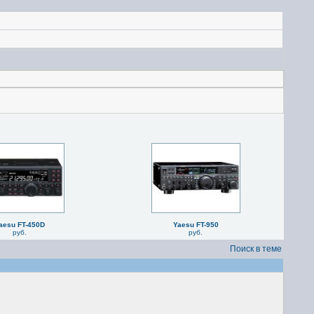
aesu FT-450D
Yaesu FT-950
руб.
руб.
Поиск в теме