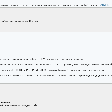
рывами, поэтому удалось принять довольно мало - сводный файл за 14-18 июня-
ЗАПИСЬ
ообщения на эту тему. Спасибо.
одержание доклада не разобрать,, НУС слышит не всё, идёт повторы
 N25 E 009 operation normale РВП Нджамена 19-40z, просит у НУСа свежую сводку тамошней
 вылет из LIBD 18-..z РВП РШДГ 20-35z экипаж 14 пасс 19 груза нет миссия окончена
на 2 из 5 вылет из … 20-09, на борту экипаж 10 и пасс 140, НУС принял доклад, договорил
X, F-RAFB
дый день танкеры попадаются!)