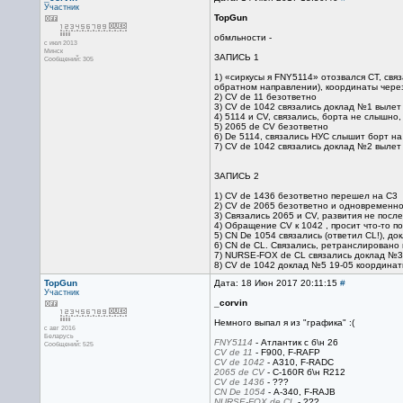
Участник
TopGun
обмльности -
с июл 2013
Минск
ЗАПИСЬ 1
Сообщений: 305
1) «сиркусы я FNY5114» отозвался CT, свя
обратном направлении), координаты через 
2) CV de 11 безответно
3) CV de 1042 связались доклад №1 вылет
4) 5114 и CV, связались, борта не слышн
5) 2065 de CV безответно
6) De 5114, связались НУС слышит борт на
7) CV de 1042 связались доклад №2 вылет 
ЗАПИСЬ 2
1) CV de 1436 безответно перешел на С3
2) CV de 2065 безответно и одновременно 
3) Связались 2065 и CV, развития не посл
4) Обращение CV к 1042 , просит что-то п
5) CN De 1054 связались (ответил CL!), до
6) CN de CL. Связались, ретранслирован
7) NURSE-FOX de CL связались доклад №3
8) CV de 1042 доклад №5 19-05 координат
TopGun
Дата: 18 Июн 2017 20:11:15
#
Участник
_corvin
Немного выпал я из "графика" :(
с авг 2016
Беларусь
FNY5114
- Атлантик с б\н 26
Сообщений: 525
CV de 11
- F900, F-RAFP
CV de 1042
- А310, F-RADС
2065 de CV
- C-160R б\н R212
CV de 1436
- ???
CN De 1054
- А-340, F-RAJВ
NURSE-FOX de CL
- ???