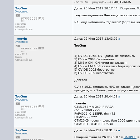
CV de 10… (пауза)57
- А-340, F-RAJА
TopGun
Дата: 25 Июн 2017 20:17:44 · Поправил: T
Участник
текущая неделя на 8-ке выдалась совсем 
P.S. еще небольшой "довесок" (борт выше
с авг 2016
Беларусь
Сообщений: 525
_corvin
Дата: 26 Июн 2017 13:43:05
#
Участник
TopGun
с июл 2013
1) CV DE 1058, CV - дама, не связались
Минск
2) CV de 2068 безответно
Сообщений: 305
3) M45 и CN , CN почти не слышен
4) СV de FAF4025 связались борт просит пе
5) CV DE 2092 безответно
6) CV DE 20.9 безответно
Довесок
CV de 1031 связались НУС не слышен докла
предупредить Ханью, что прибудет на час
TopGun
Дата: 26 Июн 2017 20:44:58
#
Участник
_corvin
CTM1058 = A-340, F-RAJA
CV de 2068 - ???
с авг 2016
FAF4025 -C-135FR, б\н 472
Беларусь
CTM2092 - ???
Сообщений: 525
СТМ20Х9 - если индекс был 2069 (другие в
CTM1031 - A-310, F-RADA
TopGun
Дата: 02 Июл 2017 20:31:09
#
Участник
Сводный файл за 26.06-02.07 =
ЗАПИСЬ
= 