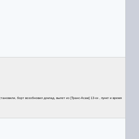
тановили, борт возобновил доклад, вылет из [Транс-Асам] 13-xx , пункт и время