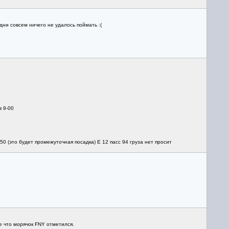
дни совсем ничего не удалось поймать :(
в 9-00
0 (это будет промежуточная посадка) E 12 пасс 94 груза нет просит
1
е что морячок FNY отметился.