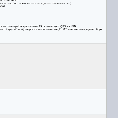
RX 15-00 на С1
астоте», борт вслух назвал её кодовое обозначение -)
ада)
ета от столицы Нигера) экипаж 13 самолет пуст QRX на УКВ
 9 груз 40 кг -))) запрос селлколл-чека, код FKMR, селлколл-чек удачно, борт