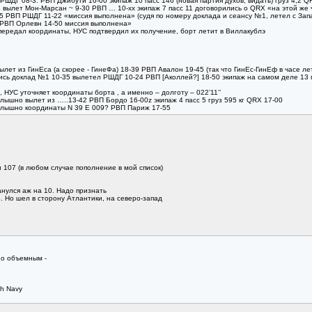
РШДГ 08-3. РВП Джибути 16-00 экипаж 10 пасс 146 (новая партия духов, видать) груз 4,2 Q
 вылет Мон-Марсан ~ 9-30 РВП … 10-xx экипаж 7 пасс 11 договорились о QRX «на этой же ч
45 РВП РШДГ 11-22 «миссия выполнена» (судя по номеру доклада и сеансу №1, летел с Зап
 РВП Орлевн 14-50 миссия выполнена»
 передал координаты, НУС подтвердил их получение, борт летит в Виллакублэ
вылет из ГинЕса (а скорее - ГинеФа) 18-39 РВП Авалон 19-45 (так что ГинЕс-ГинЕф в часе л
ись доклад №1 10-35 вылетел РШДГ 10-24 РВП [Аколлей?] 18-50 экипаж на самом деле 13 пасс
 НУС уточняет координаты борта , а именно – долготу – 022’11’’
слышно вылет из …..13-42 РВП Бордо 16-00z экипаж 4 пасс 5 груз 595 кг QRX 17-00
е слышно координаты N 39 E 009? РВП Париж 17-55
 107 (в любом случае пополнение в мой список)
нулся аж на 10. Надо признать
о. Но шел в сторону Атлантики, на северо-запад
но объемным -
ch Navy