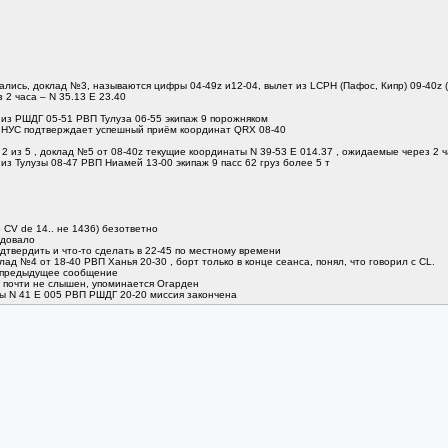
зались, доклад №3, называются цифры 04-49z и12-04, вылет из LCPH (Пафос, Кипр) 09-40z
2 часа – N 35.13 E 23.40
 из РШДГ 05-51 РВП Тулуза 06-55 экипаж 9 порожняком
о, НУС подтверждает успешный приём координат QRX 08-40
 2 из 5 , доклад №5 от 08-40z текущие координаты N 39-53 E 014.37 , ожидаемые через 2 
из Тулузы 08-47 РВП Ниамей 13-00 экипаж 9 пасс 62 груз более 5 т
CV de 14.. не 1436) безответно
едовало
одтвердить и что-то сделать в 22-45 по местному времени
клад №4 от 18-40 РВП Ханья 20-30 , борт только в конце сеанса, понял, что говорил с СL.
о предыдущее сообщение
 почти не слышен, упоминается Огарден
ы N 41 E 005 РВП РШДГ 20-20 миссия закончена