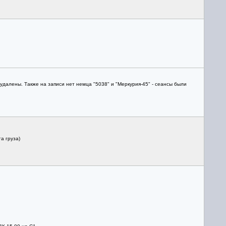
далены. Также на записи нет немца "5038" и "Меркурия-45" - сеансы были
а груза)