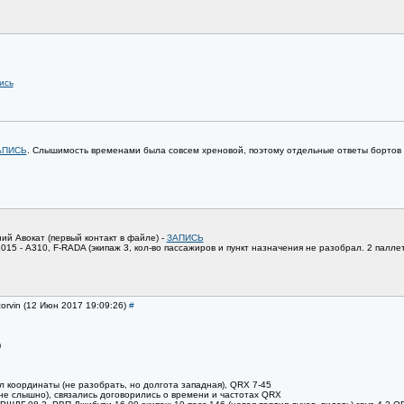
ись
АПИСЬ
. Слышимость временами была совсем хреновой, поэтому отдельные ответы бортов у
ий Авокат (первый контакт в файле) -
ЗАПИСЬ
15 - А310, F-RADA (экипаж 3, кол-во пассажиров и пункт назначения не разобрал. 2 паллет
orvin (12 Июн 2017 19:09:26)
#
)
л координаты (не разобрать, но долгота западная), QRX 7-45
 не слышно), связались договорились о времени и частотах QRX