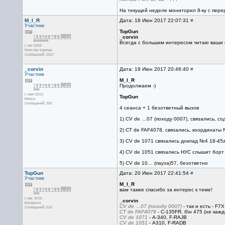
На текущей неделе мониторил 8-ку с пере
M_I_R
Дата: 18 Июн 2017 22:07:31
#
Участник
TopGun
_corvin
Всегда с большим интересом читаю ваши с
с окт 2009
From the Internet.
Сообщений: 2017
_corvin
Дата: 19 Июн 2017 20:46:40
#
Участник
M_I_R
Продолжаем -)
с июл 2013
TopGun
Минск
Сообщений: 305
4 сеанса + 1 безответный вызов
1) CV de …07 (походу 0007), связались, с
2) CT de FAF4078, связались, координаты
3) СV de 1071 связались доклад №4 18-45z
4) CV de 1051 связались НУС слышит борт 
5) CV de 10… (пауза)57, безответно
TopGun
Дата: 20 Июн 2017 22:41:54
#
Участник
M_I_R
вам также спасибо за интерес к теме!
с авг 2016
_corvin
Беларусь
CV de …07 (походу 0007)
- так и есть - F7
Сообщений: 525
CT de FAF4078
- C-135FR, б\н 475 (не каж
СV de 1071
- А-340, F-RAJВ
CV de 1051
- А310, F-RADВ