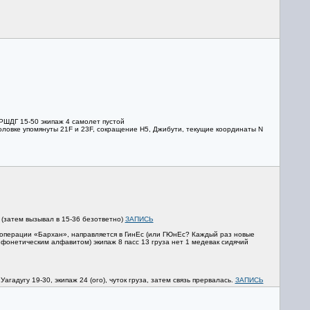
РШДГ 15-50 экипаж 4 самолет пустой
головке упомянуты 21F и 23F, сокращение H5, Джибути, текущие координаты N
 (затем вызывал в 15-36 безответно)
ЗАПИСЬ
 к операции «Бархан», направляется в ГинЕс (или ГЮнЕс? Каждый раз новые
ы фонетическим алфавитом) экипаж 8 пасс 13 груза нет 1 медевак сидячий
гадугу 19-30, экипаж 24 (ого), чуток груза, затем связь прервалась.
ЗАПИСЬ