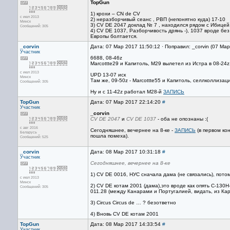
TopGun
1) крохи – СN de CV
с июл 2013
2) неразборчивый сеанс , РВП (непонятно куда) 17-10
Минск
3) CV DE 2047 доклад № 7 , находился рядом с Ибицей
Сообщений: 305
4) CV DE 1037, Разборчивость дрянь -), 1037 вроде без 
Европы болтается.
_corvin
Дата: 07 Мар 2017 11:50:12 · Поправил: _corvin (07 Ма
Участник
6688, 08-46z
Marcottte29 и Капитоль, M29 вылетел из Истра в 08-24z
с июл 2013
UPD 13-07 иск
Минск
Там же, 09-50z - Marcottte55 и Капитоль, селлколлизац
Сообщений: 305
Ну и с 11-42z работал M28-й
ЗАПИСЬ
TopGun
Дата: 07 Мар 2017 22:14:20
#
Участник
_corvin
CV DE 2047
и
CV DE 1037
- оба не опознаны :(
с авг 2016
Сегодняшнее, вечернее на 8-ке -
ЗАПИСЬ
(в первом кон
Беларусь
пошла помеха).
Сообщений: 525
_corvin
Дата: 08 Мар 2017 10:31:18
#
Участник
Сегодняшнее, вечернее на 8-ке
1) CV DE 0016, НУС сначала дама (не связались), пото
с июл 2013
Минск
2) CV DE котам 2001 (дама),это вроде как опять C-130H
Сообщений: 305
011.28 (между Канарами и Португалией, видать, из Ка
3) Circus Circus de … ? безответно
4) Вновь CV DE котам 2001
TopGun
Дата: 08 Мар 2017 14:33:54
#
Участник