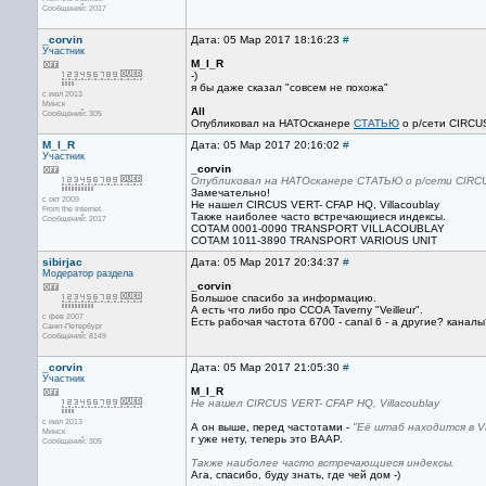
Сообщений: 2017
_corvin
Дата: 05 Мар 2017 18:16:23
#
Участник
M_I_R
-)
я бы даже сказал "совсем не похожа"
с июл 2013
Минск
All
Сообщений: 305
Опубликовал на НАТОсканере
СТАТЬЮ
о р/сети CIRCUS
M_I_R
Дата: 05 Мар 2017 20:16:02
#
Участник
_corvin
Опубликовал на НАТОсканере СТАТЬЮ о р/сети CIRC
Замечательно!
с окт 2009
Не нашел CIRCUS VERT- CFAP HQ, Villacoublay
From the Internet.
Также наиболее часто встречающиеся индексы.
Сообщений: 2017
COTAM 0001-0090 TRANSPORT VILLACOUBLAY
COTAM 1011-3890 TRANSPORT VARIOUS UNIT
sibirjac
Дата: 05 Мар 2017 20:34:37
#
Модератор раздела
_corvin
Большое спасибо за информацию.
А есть что либо про CCOA Taverny "Veilleur".
с фев 2007
Есть рабочая частота 6700 - canal 6 - а другие? каналы
Санкт-Петербург
Сообщений: 8149
_corvin
Дата: 05 Мар 2017 21:05:30
#
Участник
M_I_R
Не нашел CIRCUS VERT- CFAP HQ, Villacoublay
с июл 2013
А он выше, перед частотами -
"Её штаб находится в Vi
Минск
г уже нету, теперь это BAAP.
Сообщений: 305
Также наиболее часто встречающиеся индексы.
Ага, спасибо, буду знать, где чей дом -)