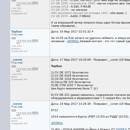
CV DE 2082
- C-160, б\н R217 (этот мне еще не попада
CV DE 2055, поправился, 2065
- как ни странно (все та
котам 1018
- А-340, F-RAJB
с авг 2016
CV DE 2078
- - не опознан
Беларусь
A65 передает доклад от котама 1441
- оба мимо :(
Сообщений: 525
CV DE 2070
- А400, F-RBAG
А за вчерашний вечер попался лишь один Котам (вызов б
таким обрывком)...
TopGun
Дата: 16 Мар 2017 22:01:32
#
Участник
За 14.03 на 8-ке ничего не удалось поймать, а вчера
активным -
ЗАПИСЬ
(первый контакт - это тот самый од
с авг 2016
Беларусь
Сообщений: 525
_corvin
Дата: 17 Мар 2017 19:33:06 · Поправил: _corvin (18 Ма
Участник
TopGun
1) CV DE 1071 безответно
с июл 2013
2) CV DE 0028 безответно
Минск
3) CD DE 1034 безответно
Сообщений: 305
4) Сitcus DE 222 безответно
5) DE CTM 1032 ? безответно
(как будто перекличка была ? -)) )
6) CV DE 221 (дама) связались, содержание сначала ма
оборудованием и медикаментами + 1 скорая без, на бо
_corvin
Дата: 18 Мар 2017 14:26:36 · Поправил: _corvin (18 Ма
Участник
6712
1014 намылился в Бургас (РВП 13-25) из РШДГ (10-52).
с июл 2013
Минск
ЗАПИСЬ
Сообщений: 305
11-40z - 2020-й (A400M) из Йера в Лажесс (?)
ЗАПИСЬ
П