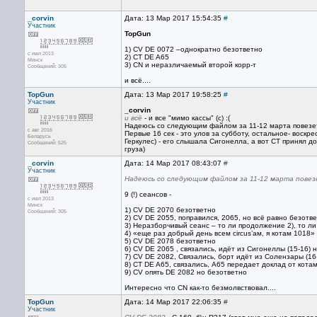
_corvin
Дата: 13 Мар 2017 15:54:35
#
Участник
TopGun
1) CV DE 0072 –однократно безответно
с июл 2013
2) CT DE A65
Минск
3) CN и неразличаемый второй корр-т
Сообщений: 305
и всё....
TopGun
Дата: 13 Мар 2017 19:58:25
#
Участник
_corvin
и всё
- и все "мимо кассы" (с) :(
Надеюсь со следующим файлом за 11-12 марта повезе
с авг 2016
Первые 16 сек - это улов за субботу, остальное- воскре
Беларусь
Геркулес) - его слышала Сигонелла, а вот СТ принял д
Сообщений: 525
груза)
_corvin
Дата: 14 Мар 2017 08:43:07
#
Участник
Надеюсь со следующим файлом за 11-12 марта пове
9 (!) сеансов -
с июл 2013
Минск
1) CV DE 2070 безответно
Сообщений: 305
2) CV DE 2055, поправился, 2065, но всё равно безотв
3) Неразборчивый сеанс – то ли продолжение 2), то л
4) «еще раз добрый день всем circus’ам, я котам 1018
5) CV DE 2078 безответно
6) CV DE 2065 , связались, идёт из Сигонеллы (15-16) 
7) CV DE 2082, Связались, борт идёт из Солензары (16-
8) CT DE A65, связались, A65 передает доклад от котам
9) CV опять DE 2082 но безответно
Интересно что CN как-то безмолвствовал....
TopGun
Дата: 14 Мар 2017 22:06:35
#
Участник