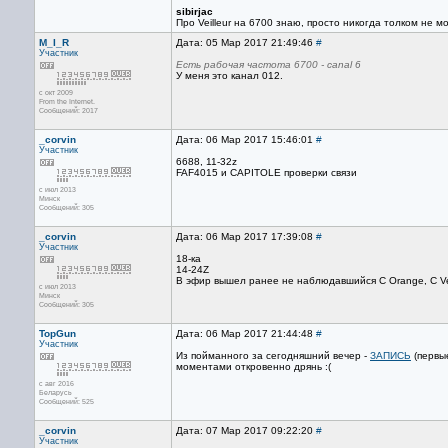
sibirjac
Про Veilleur на 6700 знаю, просто никогда толком не мо
M_I_R
Дата: 05 Мар 2017 21:49:46
#
Участник
Есть рабочая частота 6700 - canal 6
У меня это канал 012.
с окт 2009
From the Internet.
Сообщений: 2017
_corvin
Дата: 06 Мар 2017 15:46:01
#
Участник
6688, 11-32z
FAF4015 и CAPITOLE проверки связи
с июл 2013
Минск
Сообщений: 305
_corvin
Дата: 06 Мар 2017 17:39:08
#
Участник
18-ка
14-24Z
В эфир вышел ранее не наблюдавшийся C Orange, C Ve
с июл 2013
Минск
Сообщений: 305
TopGun
Дата: 06 Мар 2017 21:44:48
#
Участник
Из пойманного за сегодняшний вечер -
ЗАПИСЬ
(первые
моментами откровенно дрянь :(
с авг 2016
Беларусь
Сообщений: 525
_corvin
Дата: 07 Мар 2017 09:22:20
#
Участник