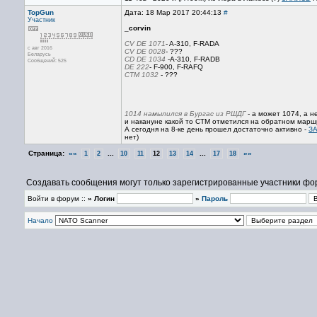
TopGun
Дата: 18 Мар 2017 20:44:13
#
Участник
_corvin
CV DE 1071
- A-310, F-RADA
с авг 2016
CV DE 0028
- ???
Беларусь
CD DE 1034
-A-310, F-RADB
Сообщений: 525
DE 222
- F-900, F-RAFQ
CTM 1032
- ???
1014 намылился в Бургас из РШДГ
- а может 1074, а н
и накануне какой то СТМ отметился на обратном маршру
А сегодня на 8-ке день прошел достаточно активно -
З
нет)
Страница:
««
...
...
»»
1
2
10
11
12
13
14
17
18
Создавать сообщения могут только зарегистрированные участники фо
Войти в форум ::
» Логин
»
Пароль
Начало