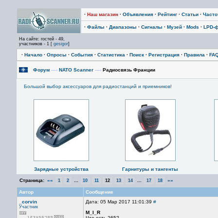
·
Наш магазин
·
Объявления
·
Рейтинг
·
Статьи
·
Част
·
Файлы
·
Диапазоны
·
Сигналы
·
Музей
·
Mods
·
LPD-
На сайте: гостей - 49,
участников - 1 [
gesigor
]
·
Начало
·
Опросы
·
События
·
Статистика
·
Поиск
·
Регистрация
·
Правила
·
FA
Форум
—›
NATO Scanner
—›
Радиосвязь Франции
Большой выбор аксессуаров для радиостанций и приемников!
Зарядные устройства
Гарнитуры и тангенты
Страница:
««
...
...
»»
1
2
10
11
12
13
14
17
18
Автор
Сообщение
_corvin
Дата: 05 Мар 2017 11:01:39
#
Участник
M_I_R
Что есть 265?