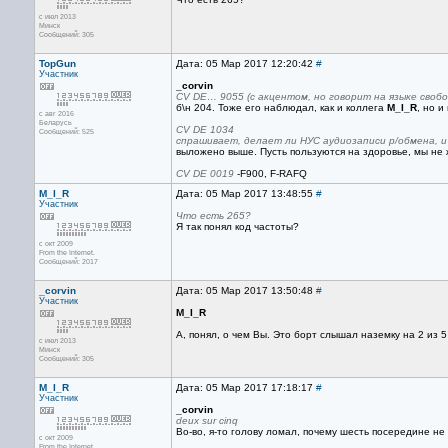
с июл 2013
Минск
Сообщений: 305
TopGun
Дата: 05 Мар 2017 12:20:42
#
Участник
_corvin
CV DE… 9055 (с акцентом, но говорит на языке своб
б\н 204. Тоже его наблюдал, как и коллега
M_I_R
, но и
с авг 2016
Беларусь
СV DE 1034
Сообщений: 525
спрашивает, делает ли НУС аудиозаписи р/обмена, и
выложено выше. Пусть пользуются на здоровье, мы не 
CV DE 0019
-F900, F-RAFQ
M_I_R
Дата: 05 Мар 2017 13:48:55
#
Участник
Что есть 265?
Я так понял код частоты?
с окт 2009
From the Internet.
Сообщений: 2017
_corvin
Дата: 05 Мар 2017 13:50:48
#
Участник
M_I_R
А, понял, о чем Вы. Это борт слышал наземку на 2 из 5 (
с июл 2013
Минск
Сообщений: 305
M_I_R
Дата: 05 Мар 2017 17:18:17
#
Участник
_corvin
deux sur cinq
Во-во, я-то голову ломал, почему шесть посередине не
с окт 2009
From the Internet.