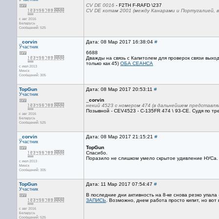
CV DE 0016
- F2TH F-RAFD \237
CV DE котам 2001 (между Канарами и Португалией, в
с авг 2016
Беларусь
Сообщений: 525
_corvin
Дата: 08 Мар 2017 16:38:04
#
Участник
6688
Дважды на связь с Капитолем для проверок связи выхо
только как 45)
ОБА СЕАНСА
с июл 2013
Минск
Сообщений: 305
TopGun
Дата: 08 Мар 2017 20:53:11
#
Участник
_corvin
некий 4523 с номером 474 (в дальнейшем представлял
Позывной - CEV4523 - C-135FR 474 \ 93-СЕ. Судя по тр
с авг 2016
Беларусь
Сообщений: 525
_corvin
Дата: 08 Мар 2017 21:15:21
#
Участник
TopGun
Спасибо.
Поразило не слишком умело скрытое удивление НУСа.
с июл 2013
Минск
Сообщений: 305
TopGun
Дата: 11 Мар 2017 07:54:47
#
Участник
В последние дни активность на 8-ке снова резко упала -
ЗАПИСЬ
. Возможно, днем работа просто кипит, но вот 
с авг 2016
Беларусь
Сообщений: 525