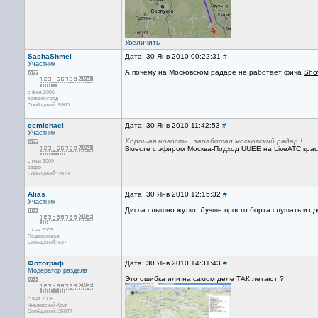
Увеличить
SashaShmel
Дата: 30 Янв 2010 00:22:31
#
Участник
А почему на Московском радаре не работает фича
Show
с фев 2006
Калининград
Сообщений: 5900
cemichael
Дата: 30 Янв 2010 11:42:53
#
Участник
Хорошая новость , заработал московский радар !
Вместе с эфиром Москва-Подход UUEE на LiveATC крас
с июн 2009
озеро
Сообщений: 3919
Alias
Дата: 30 Янв 2010 12:15:32
#
Участник
Диспа слышно жутко. Лучше просто борта слушать из до
с сен 2009
Подмосковье
Сообщений: 637
Фотограф
Дата: 30 Янв 2010 14:31:43
#
Модератор раздела
Это ошибка или на самом деле ТАК летают ?
с янв 2006
Чкаловский-Круг
Сообщений: 25077