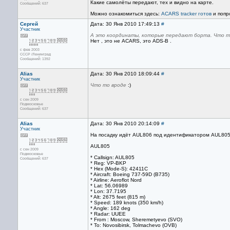
Какие самолёты передают, тех и видно на карте.
Сообщений: 637
Можно ознакомиться здесь:
ACARS tracker готов
и попр
Сергей
Дата: 30 Янв 2010 17:49:13
#
Участник
А это координаты, которые передают борта. Что т
Нет , это не ACARS, это ADS-B .
с фев 2003
СССР /Ленинград
Сообщений: 1392
Alias
Дата: 30 Янв 2010 18:09:44
#
Участник
Что то вроде
:)
с сен 2009
Подмосковье
Сообщений: 637
Alias
Дата: 30 Янв 2010 20:14:09
#
Участник
На посадку идёт AUL806 под идентификатором AUL80
AUL805
с сен 2009
Подмосковье
* Callsign: AUL805
Сообщений: 637
* Reg: VP-BKP
* Hex (Mode-S): 42411C
* Aircraft: Boeing 737-59D (B735)
* Airline: Aeroflot Nord
* Lat: 56.06989
* Lon: 37.7195
* Alt: 2675 feet (815 m)
* Speed: 189 knots (350 km/h)
* Angle: 162 deg
* Radar: UUEE
* From : Moscow, Sheremetyevo (SVO)
* To: Novosibirsk, Tolmachevo (OVB)