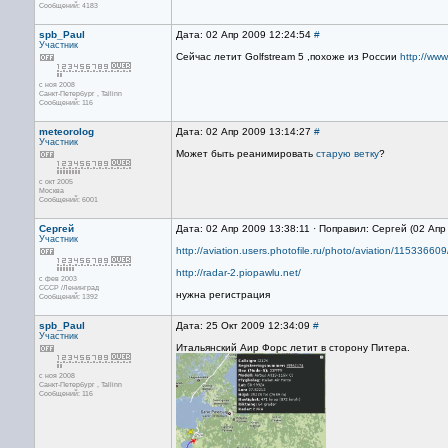
Сообщений: 4183
spb_Paul
Дата: 02 Апр 2009 12:24:54
#
Участник
Сейчас летит Golfstream 5 ,похоже из России
http://ww
с ноя 2008
Санкт-Петербург , Tallinn
Сообщений: 116
meteorolog
Дата: 02 Апр 2009 13:14:27
#
Участник
Может быть реанимировать
старую ветку
?
с окт 2005
Москва
Сообщений: 6001
Сергей
Дата: 02 Апр 2009 13:38:11 · Поправил: Сергей (02 Апр
Участник
http://aviation.users.photofile.ru/photo/aviation/1153366
http://radar-2.piopawlu.net/
с фев 2003
СССР /Ленинград
нужна регистрация
Сообщений: 1392
spb_Paul
Дата: 25 Окт 2009 12:34:09
#
Участник
Итальянский Аир Форс летит в сторону Питера.
с ноя 2008
Санкт-Петербург , Tallinn
Сообщений: 116