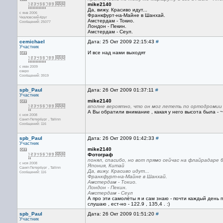
mike2140
Да, вижу. Красиво идут...
с янв 2006
Франкфурт-на-Майне в Шанхай.
Чкаловский-Круг
Амстердам - Токио.
Сообщений: 25077
Лондон - Пекин.
Амстердам - Сеул.
cemichael
Дата: 25 Окт 2009 22:15:43
#
Участник
И все над нами выходят
с июн 2009
озеро
Сообщений: 3919
spb_Paul
Дата: 26 Окт 2009 01:37:11
#
Участник
mike2140
вполне вероятно, что он мог лететь по ортодромии
А Вы обратили внимание , какая у него высота была - ~7
с ноя 2008
Санкт-Петербург , Tallinn
Сообщений: 116
spb_Paul
Дата: 26 Окт 2009 01:42:33
#
Участник
mike2140
Фотограф
понял, спасибо, но вот прямо сейчас на флайрадаре 6
с ноя 2008
Япония, Китай
Санкт-Петербург , Tallinn
Да, вижу. Красиво идут...
Сообщений: 116
Франкфурт-на-Майне в Шанхай.
Амстердам - Токио.
Лондон - Пекин.
Амстердам - Сеул
А про эти самолёты я и сам знаю - почти каждый день
слушаю , ест-но - 122.9 , 135,4 . :)
spb_Paul
Дата: 26 Окт 2009 01:51:20
#
Участник