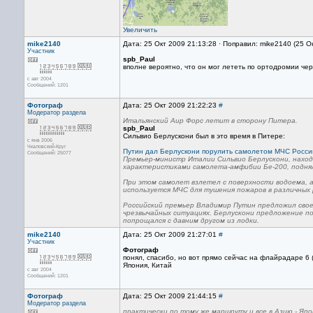
Увеличить
mike2140
Дата: 25 Окт 2009 21:13:28 · Поправил: mike2140 (25 О
Участник
spb_Paul
вполне вероятно, что он мог лететь по ортодромии че
с авг 2004
Сообщений: 1201
Фотограф
Дата: 25 Окт 2009 21:22:23
#
Модератор раздела
Итальянский Аир Форс летит в сторону Питера.
spb_Paul
Сильвио Берлускони был в это время в Питере:
с янв 2006
Чкаловский-Круг
Путин дал Берлускони порулить самолетом МЧС Росси
Сообщений: 25077
Премьер-министр Италии Сильвио Берлускони, наход
характеристиками самолета-амфибии Бе-200, поднял
При этом самолет взлетел с поверхности водоема, а
используется МЧС для тушения пожаров в различных 
Российский премьер Владимир Путин предложил свое
чрезвычайных ситуациях. Берлускони предложение по
попрощался с давним другом из лодки.
mike2140
Дата: 25 Окт 2009 21:27:01
#
Участник
Фотограф
понял, спасибо, но вот прямо сейчас на флайрадаре 6 
Япония, Китай
с авг 2004
Сообщений: 1201
Фотограф
Дата: 25 Окт 2009 21:44:15
#
Модератор раздела
практически по тому же маршруту и все в Азию - Япо