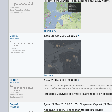
Ну вот , допрыгались - Французы по нашу душу летят .
с ноя 2008
Санкт-Петербург , Tallinn
Сообщений: 116
Увеличить
Сергей
Дата: 26 Окт 2009 02:11:23
#
Участник
с фев 2003
СССР /Ленинград
Сообщений: 1392
Увеличить
SHREK
Дата: 26 Окт 2009 09:46:01
#
Участник
Путин дал Берлускони порулить самолетом МЧС Росс
стал подниматься на борт и попрощался с давним др
с ноя 2003
Наверное Берлускони читал о наших горе-охотниках на 
Ростов-на-Дону
Сообщений: 661
Сергей
Дата: 29 Янв 2010 07:51:05 · Поправил: Сергей (29 Ян
Участник
Хорошая новость , заработал московский радар !