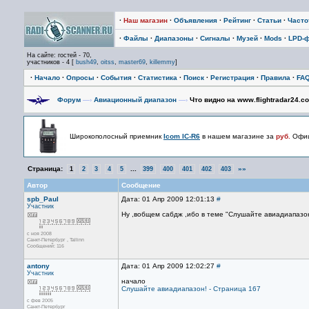
·
Наш магазин
·
Объявления
·
Рейтинг
·
Статьи
·
Част
·
Файлы
·
Диапазоны
·
Сигналы
·
Музей
·
Mods
·
LPD-
На сайте: гостей - 70,
участников - 4 [
bush49
,
oitss
,
master69
,
killemmy
]
·
Начало
·
Опросы
·
События
·
Статистика
·
Поиск
·
Регистрация
·
Правила
·
FA
Форум
—›
Авиационный диапазон
—›
Что видно на www.flightradar24.c
Широкополосный приемник
Icom IC-R6
в нашем магазине за
руб.
Офиц
Страница:
...
»»
1
2
3
4
5
399
400
401
402
403
Автор
Сообщение
spb_Paul
Дата: 01 Апр 2009 12:01:13
#
Участник
Ну ,вобщем сабдж ,ибо в теме "Слушайте авиадиапазон
с ноя 2008
Санкт-Петербург , Tallinn
Сообщений: 116
antony
Дата: 01 Апр 2009 12:02:27
#
Участник
начало
Слушайте авиадиапазон! - Страница 167
с фев 2005
Санкт-Петербург