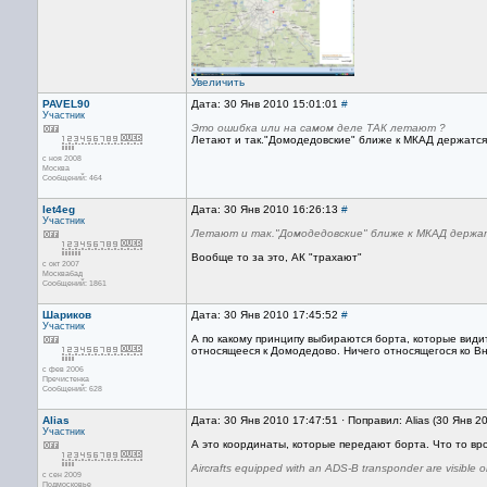
Увеличить
PAVEL90
Дата: 30 Янв 2010 15:01:01
#
Участник
Это ошибка или на самом деле ТАК летают ?
Летают и так."Домодедовские" ближе к МКАД держатся
с ноя 2008
Москва
Сообщений: 464
let4eg
Дата: 30 Янв 2010 16:26:13
#
Участник
Летают и так."Домодедовские" ближе к МКАД держа
Вообще то за это, АК "трахают"
с окт 2007
Москвабад
Сообщений: 1861
Шариков
Дата: 30 Янв 2010 17:45:52
#
Участник
А по какому принципу выбираются борта, которые видит
относящееся к Домодедово. Ничего относящегося ко Вн
с фев 2006
Пречистенка
Сообщений: 628
Alias
Дата: 30 Янв 2010 17:47:51 · Поправил: Alias (30 Янв 2
Участник
А это координаты, которые передают борта. Что то в
Aircrafts equipped with an ADS-B transponder are visible 
с сен 2009
Подмосковье