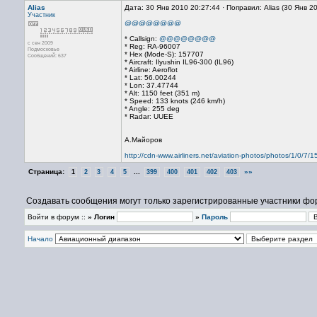
Alias
Дата: 30 Янв 2010 20:27:44 · Поправил: Alias (30 Янв 2
Участник
@@@@@@@@
* Callsign:
@@@@@@@@
с сен 2009
* Reg: RA-96007
Подмосковье
* Hex (Mode-S): 157707
Сообщений: 637
* Aircraft: Ilyushin IL96-300 (IL96)
* Airline: Aeroflot
* Lat: 56.00244
* Lon: 37.47744
* Alt: 1150 feet (351 m)
* Speed: 133 knots (246 km/h)
* Angle: 255 deg
* Radar: UUEE
А.Майоров
http://cdn-www.airliners.net/aviation-photos/photos/1/0/7/
Страница:
...
»»
1
2
3
4
5
399
400
401
402
403
Создавать сообщения могут только зарегистрированные участники фо
Войти в форум ::
» Логин
»
Пароль
Начало