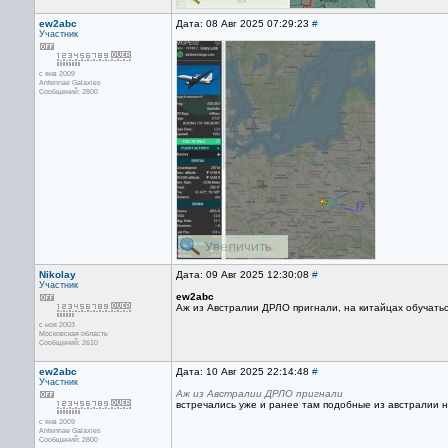
ew2abc
Дата: 08 Авг 2025 07:29:23
#
Участник
с янв 2009
Antennae Galaxies
Сообщений: 2800
Nikolay
Дата: 09 Авг 2025 12:30:08
#
Участник
ew2abc
Аж из Австралии ДРЛО пригнали, на китайцах обучать
с ноя 2003
Московская область
Сообщений: 2610
ew2abc
Дата: 10 Авг 2025 22:14:48
#
Участник
Аж из Австралии ДРЛО пригнали
встречались уже и ранее там подобные из австралии
с янв 2009
Antennae Galaxies
Сообщений: 2800