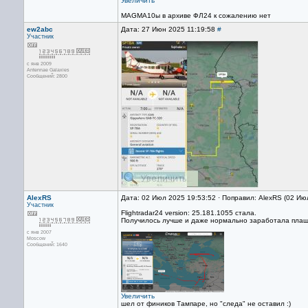
Увеличить
MAGMA10ы в архиве ФЛ24 к сожалению нет
ew2abc
Дата: 27 Июн 2025 11:19:58
#
Участник
с янв 2009
Antennae Galaxies
Сообщений: 2800
AlexRS
Дата: 02 Июл 2025 19:53:52 · Поправил: AlexRS (02 Ию
Участник
Flightradar24 version: 25.181.1055 стала.
Получилось лучше и даже нормально заработала плаш
с янв 2007
Moscow
Сообщений: 1640
Увеличить
шел от фиников Тампаре, но "следа" не оставил :)