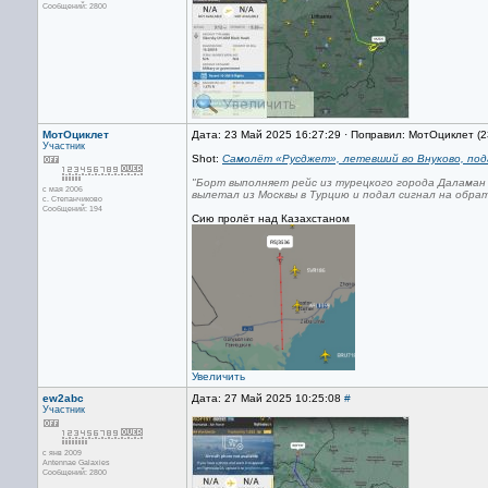
Сообщений: 2800
МотОциклет
Дата: 23 Май 2025 16:27:29 · Поправил: МотОциклет (
Участник
Shot:
Самолёт «Русджет», летевший во Внуково, под
"Борт выполняет рейс из турецкого города Даламан 
с мая 2006
вылетал из Москвы в Турцию и подал сигнал на обра
с. Степанчиково
Сообщений: 194
Сию пролёт над Казахстаном
Увеличить
ew2abc
Дата: 27 Май 2025 10:25:08
#
Участник
с янв 2009
Antennae Galaxies
Сообщений: 2800