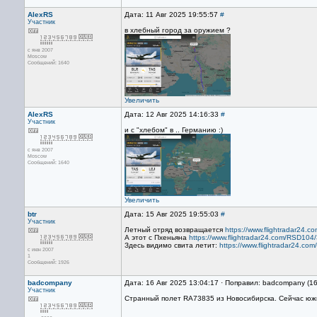
AlexRS
Дата: 11 Авг 2025 19:55:57
#
Участник
в хлебный город за оружием ?
с янв 2007
Moscow
Сообщений: 1640
Увеличить
AlexRS
Дата: 12 Авг 2025 14:16:33
#
Участник
и с "хлебом" в .. Германию :)
с янв 2007
Moscow
Сообщений: 1640
Увеличить
btr
Дата: 15 Авг 2025 19:55:03
#
Участник
Летный отряд возвращается
https://www.flightradar24
А этот с Пхеньяна
https://www.flightradar24.com/RSD10
Здесь видимо свита летит:
https://www.flightradar24.c
с июн 2007
1
Сообщений: 1926
badcompany
Дата: 16 Авг 2025 13:04:17 · Поправил: badcompany (1
Участник
Странный полет RA73835 из Новосибирска. Сейчас южне