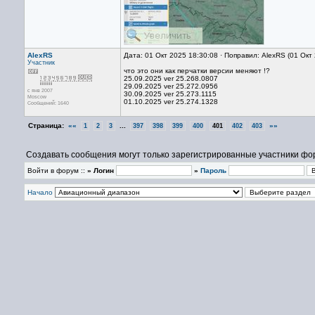
AlexRS
Дата: 01 Окт 2025 18:30:08 · Поправил: AlexRS (01 Окт
Участник
что это они как перчатки версии меняют !?
25.09.2025 ver 25.268.0807
29.09.2025 ver 25.272.0956
с янв 2007
30.09.2025 ver 25.273.1115
Moscow
01.10.2025 ver 25.274.1328
Сообщений: 1640
Страница:
««
...
»»
1
2
3
397
398
399
400
401
402
403
Создавать сообщения могут только зарегистрированные участники фо
Войти в форум ::
» Логин
»
Пароль
Начало