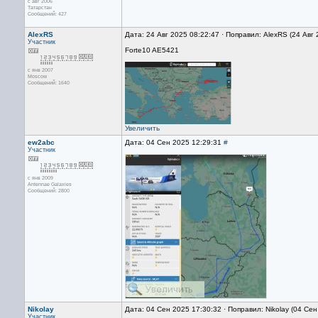
с авг 2006
Татарстан
Сообщений: 427
AlexRS
Дата: 24 Авг 2025 08:22:47 · Поправил: AlexRS (24 Авг
Участник
Forte10 AE5421
с янв 2007
Moscow
Сообщений: 1640
Увеличить
ew2abc
Дата: 04 Сен 2025 12:29:31
#
Участник
с янв 2009
Antennae Galaxies
Сообщений: 2800
Nikolay
Дата: 04 Сен 2025 17:30:32 · Поправил: Nikolay (04 Се
Участник