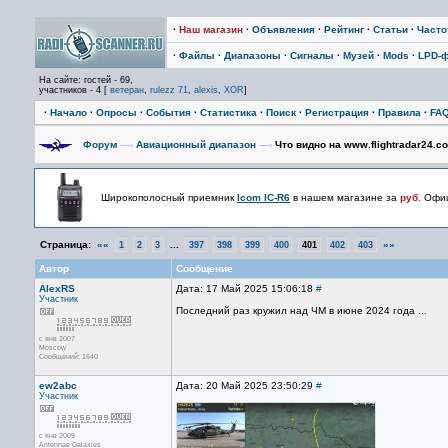
·
Наш магазин
·
Объявления
·
Рейтинг
·
Статьи
·
Част
·
Файлы
·
Диапазоны
·
Сигналы
·
Музей
·
Mods
·
LPD-
На сайте: гостей - 69,
участников - 4 [
ветеран
,
rulezz 71
,
alexis
,
XOR
]
·
Начало
·
Опросы
·
События
·
Статистика
·
Поиск
·
Регистрация
·
Правила
·
FA
Форум
—›
Авиационный диапазон
—›
Что видно на www.flightradar24.c
Широкополосный приемник
Icom IC-R6
в нашем магазине за
руб.
Офиц
Страница:
««
...
»»
1
2
3
397
398
399
400
401
402
403
Автор
Сообщение
AlexRS
Дата: 17 Май 2025 15:06:18
#
Участник
Последний раз кружил над ЧМ в июне 2024 года ...
с янв 2007
Moscow
Сообщений: 1640
ew2abc
Дата: 20 Май 2025 23:50:29
#
Участник
с янв 2009
Antennae Galaxies