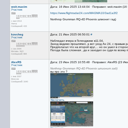
woit.maxim
Дата: 16 Июн 2025 13:44:04 · Поправил: woit.maxim (1
Участник
https://www.flightradar24.com/MAGMA10/3ad1a3f2
Northrop Grumman RQ-4D Phoenix шпионит гад)
с июл 2014
Унеча
Сообщений: 433
kovcheg
Дата: 21 Июн 2025 06:50:01
#
Участник
Наблюдал вчера в Геленджике в11.04,
Заход видимо прошляпил, а вот уход Ан 24, с правым 
Предполагал что на второй круг,... но он ушел в сторон
с сен 2004
Погода была сложная , да и заходил он судя по всему п
Москва. ЗАО
Сообщений: 884
AlexRS
Дата: 23 Июн 2025 10:55:48 · Поправил: AlexRS (23 Ию
Участник
Northrop Grumman RQ-4D Phoenix шпионит гад)
вы про это ?
с янв 2007
Moscow
Сообщений: 1640
Увеличить