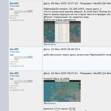
AlexRS
Дата: 08 Июл 2025 15:27:16 · Поправил: AlexRS (08 Ию
Участник
Flightradar24 version: 25.189.1043, через день :)
что-то зачастили менять версии. В этой окно Поиска в
Как-то можно вернуть её на старое место в правую час
с янв 2007
ДРугие "изменения" не заметил пока.
Moscow
Как-то не очень смотрится
Сообщений: 1640
Увеличить
AlexRS
Дата: 10 Июл 2025 08:36:20
#
Участник
действительно через день зачастили Flightradar24 versi
с янв 2007
Moscow
Сообщений: 1640
AlexRS
Дата: 19 Июл 2025 08:37:41 · Поправил: AlexRS (19 Ию
Участник
Forte10 RQ-4 11-2046
с янв 2007
Moscow
Сообщений: 1640
Увеличить
взлетел 17-го около 23:30