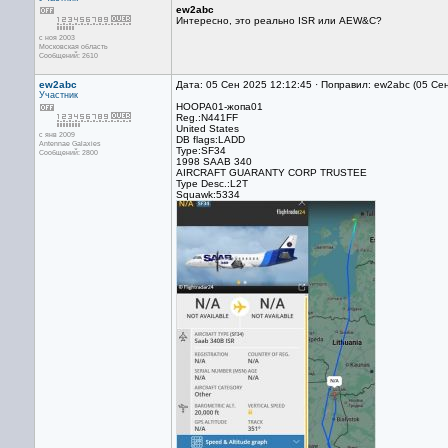
ew2abc
Интересно, это реально ISR или AEW&C?
с ноя 2003
Московская область
Сообщений: 2610
ew2abc
Дата: 05 Сен 2025 12:12:45 · Поправил: ew2abc (05 Се
Участник
HOOPA01-жопа01
Reg.:N441FF
United States
с янв 2009
DB flags:LADD
Antennae Galaxies
Type:SF34
Сообщений: 2800
1998 SAAB 340
AIRCRAFT GUARANTY CORP TRUSTEE
Type Desc.:L2T
Squawk:5334