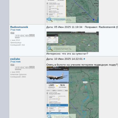
Radiostrannik
Дата: 05 Июн 2025 11:19:34 · Поправил: Radiostrannik 
Участник
с мая 2012
Оренбуржье
Сообщений: 416
Интересно: что это за супостат?
ew2abc
Дата: 10 Июн 2025 14:22:01
#
Участник
Опять в болоте на учениях потеряли подводную лодку?)
с янв 2009
Antennae Galaxies
Сообщений: 2800