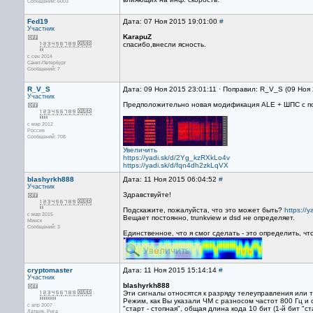
Сообщений: 6003
Fed19
Дата: 07 Ноя 2015 19:01:00
#
Участник
KarapuZ
спасибо,внесли ясность.
с сен 2014
Санкт-Петербург
Сообщений: 7
R_V_S
Дата: 09 Ноя 2015 23:01:11 · Поправил: R_V_S (09 Ноя
Участник
Предположительно новая модификация ALE + ШПС с пол
с мар 2012
Россия
Сообщений: 708
Увеличить
https://yadi.sk/d/2Yg_kzRXkLo4v
https://yadi.sk/d/fqn4dh2zkLqVX
blashyrkh888
Дата: 11 Ноя 2015 06:04:52
#
Участник
Здравствуйте!
Подскажите, пожалуйста, что это может быть?
https:/
с мар 2015
Вещает постоянно, trunkview и dsd не определяет.
Минск
Сообщений: 3
Единственное, что я смог сделать - это определить, что 
cryptomaster
Дата: 11 Ноя 2015 15:14:14
#
Участник
blashyrkh888
Эти сигналы относятся к разряду телеуправления или 
Режим, как Вы указали ЧМ с разносом частот 800 Гц и
с апр 2007
"старт - стопная", общая длина кода 10 бит (1-й бит "стар
Латвия, Рига