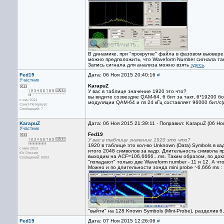
В динамике, при "прокрутке" файла в фазовом вьювере,
можно предположить, что Waveform Number сигнала так
Запись сигнала для анализа можно взять
здесь
.
Fed19
Дата: 06 Ноя 2015 20:40:16
#
Участник
KarapuZ
У вас в таблице значение 1920 это что?
вы видите созвездие QAM-64, 6 бит за такт, 6*19200 
с сен 2014
модуляции QAM-64 и пп 24 кГц составляет 96000 бит/с(и
Санкт-Петербург
Сообщений: 7
KarapuZ
Дата: 06 Ноя 2015 21:39:11 · Поправил: KarapuZ (06 Но
Участник
Fed19
У вас в таблице значение 1920 это что?
1920 в таблице это кол-во Unknown (Data) Symbols в ка
с июн 2013
итого 2048 символов за кадр. Длительность символа 
Юг России
выходим на ACF=106,6666...ms. Таким образом, по до
Сообщений: 6003
"попадают" только две Waveform number - 11 и 12. А что
Можно и по длительности зонда mini probe ~6,666 ms :
"выйти" на 128 Known Symbols (Mini-Probe), разделив 6
Fed19
Дата: 07 Ноя 2015 12:26:06
#