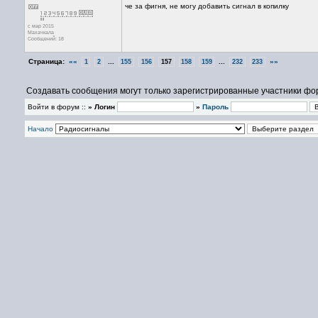
че за фигня, не могу добавить сигнал в копилку
с мар 2015
Махачкала
Сообщений: 18
Страница:
««
...
...
»»
1
2
155
156
157
158
159
232
233
Создавать сообщения могут только зарегистрированные участники фо
Войти в форум ::
» Логин
»
Пароль
Начало