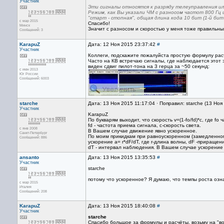
Участник
Эти сигналы относятся к разряду телеуправления и
Режим, как Вы указали ЧМ с разносом частот 800 Гц
"старт - стопная", общая длина кода 10 бит (1-й бит "
с мар 2015
Спасибо!
Минск
Значит с разносом и скоростью у меня тоже правильный
Сообщений: 3
KarapuZ
Дата: 12 Ноя 2015 23:37:42
#
Участник
Коллеги, подскажите пожалуйста простую формулу рас
Часто на КВ встречаю сигналы, где наблюдается этот 
виден сдвиг пилот-тона на 3 герца за ~50 секунд:
с июн 2013
Юг России
Сообщений: 6003
starche
Дата: 13 Ноя 2015 11:17:04 · Поправил: starche (13 Ноя
Участник
KarapuZ
По букварям выходит, что скорость v=(1-fo/fd)*c, где fo
fd - частота приема сигнала, c-скорость света.
с янв 2008
В Вашем случае движение явно ускоренное.
Санкт-Петербург
По моим прикидкам при равноускоренном (замедленно
Сообщений: 886
ускорение a= r*dF/dT, где r-длина волны, dF -приращен
dT - интервал наблюдения. В Вашем случае ускорение б
ansanto
Дата: 13 Ноя 2015 13:35:53
#
Участник
starche
потому что ускоренное? Я думаю, что темпы роста озн
с мар 2015
Италия
Сообщений: 208
KarapuZ
Дата: 13 Ноя 2015 18:40:08
#
Участник
starche
Спасибо большое за формулы и расчёты, возьму на "в