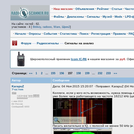
·
Наш магазин
·
Объявления
·
Рейтинг
·
Статьи
·
Част
·
Файлы
·
Диапазоны
·
Сигналы
·
Музей
·
Mods
·
LPD-
На сайте: гостей - 62,
участников - 4 [
Bitikey
,
radiooo
,
Ware
,
Шрек2
]
·
Начало
·
Опросы
·
События
·
Статистика
·
Поиск
·
Регистрация
·
Правила
·
FA
Форум
—›
Радиосигналы
—›
Сигналы на анализ
Широкополосный приемник
Icom IC-R6
в нашем магазине за
руб.
Офиц
Страница:
««
...
...
»»
1
2
155
156
157
158
159
232
233
Автор
Сообщение
KarapuZ
Дата: 04 Ноя 2015 15:20:07 · Поправил: KarapuZ (04 Но
Участник
Коллеги, если у кого есть возможность, нужна помощь 
уже более часа работающего на частоте 16212 kHz (ц
с июн 2013
Юг России
Сообщений: 6003
Писать желательно в IQ, с полосой не менее 50 kHz (и