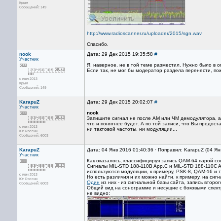
Крым
Сообщений: 149
http://www.radioscanner.ru/uploader/2015/sgn.wav
Спасибо.
nook
Дата: 29 Дек 2015 19:35:58
#
Участник
Я, наверное, не в той теме разместил. Нужно было в 
Если так, не мог бы модератор раздела перенести, по
с июл 2013
Крым
Сообщений: 149
KarapuZ
Дата: 29 Дек 2015 20:02:07
#
Участник
nook
Запишите сигнал не после АМ или ЧМ демодулятора, а
что и понятнее будет. А по той записи, что Вы предост
с июн 2013
ни тактовой частоты, ни модуляции...
Юг России
Сообщений: 6003
KarapuZ
Дата: 04 Янв 2016 01:40:36 · Поправил: KarapuZ (04 Ян
Участник
Как оказалось, классифицируя запись QAM-64 парой со
Сигналы MIL-STD 188-110B App.C и MIL-STD 188-110C 
используются модуляции, к примеру, PSK-8, QAM-16 и т
с июн 2013
Но есть различия и их можно найти, к примеру, на сигн
Юг России
Один
из них - из сигнальной базы сайта, запись втор
Сообщений: 6003
Общий вид на сонограмме и несущие с боковыми спект
не видно: