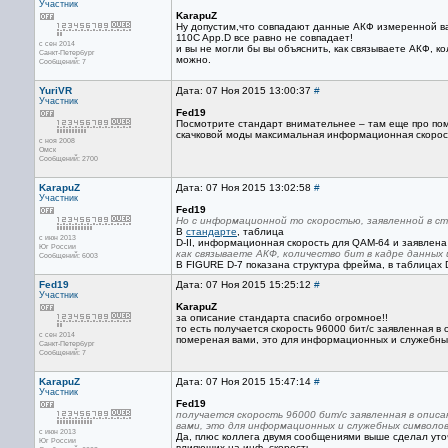
Участник
KarapuZ
Ну допустим,что совпадают данные АКФ измеренной ва
110C App.D все равно не совпадает!
с сен 2014
и вы не могли бы вы объяснить, как связываете АКФ, ко
Санкт-Петербург
можно.
Сообщений: 7
YuriVR
Дата: 07 Ноя 2015 13:00:37
#
Участник
Fed19
Посмотрите стандарт внимательнее – там еще про пом
скачковой моды максимальная информационная скорость
с ноя 2008
Омск
Сообщений: 2700
KarapuZ
Дата: 07 Ноя 2015 13:02:58
#
Участник
Fed19
Но с информационной то скоростью, заявленной в ст
В
стандарте
, таблица
с июн 2013
D-II, информационная скорость для QAM-64 и заявлена 
Юг России
как связываете АКФ, количество бит в кадре данных
Сообщений: 6003
В FIGURE D-7 показана структура фрейма, в таблицах D
Fed19
Дата: 07 Ноя 2015 15:25:12
#
Участник
KarapuZ
за описание стандарта спасибо огромное!!
то есть получается скорость 96000 бит/с заявленная 
с сен 2014
помереная вами, это для информационных и служебны
Санкт-Петербург
Сообщений: 7
KarapuZ
Дата: 07 Ноя 2015 15:47:14
#
Участник
Fed19
получается скорость 96000 бит/с заявленная в опис
вами, это для информационных и служебных символо
с июн 2013
Да, плюс коллега двумя сообщениями выше сделал уточ
Юг России
влияющих на инф. скорость.