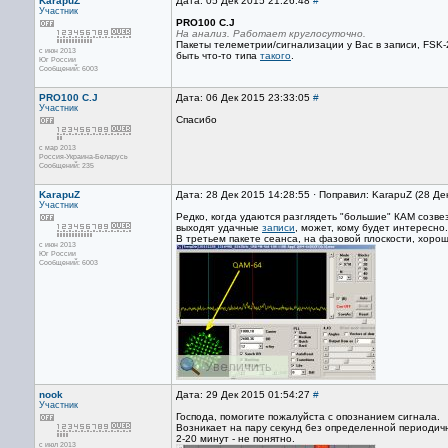
KarapuZ
Дата: 05 Дек 2015 21:26:48
#
Участник
PRO100 C.J
На анализ. Работает круглосуточно.
Пакеты телеметрии/сигнализации у Вас в записи, FSK-
с июн 2013
быть что-то типа
такого
.
Юг России
Сообщений: 6003
PRO100 C.J
Дата: 06 Дек 2015 23:33:05
#
Участник
Спасибо
с мар 2013
Россия-Украина-Беларусь
Сообщений: 235
KarapuZ
Дата: 28 Дек 2015 14:28:55 · Поправил: KarapuZ (28 Де
Участник
Редко, когда удаются разглядеть "большие" КАМ созве
выходят удачные
записи
, может, кому будет интересно.
В третьем пакете сеанса, на фазовой плоскости, хоро
с июн 2013
Юг России
Сообщений: 6003
nook
Дата: 29 Дек 2015 01:54:27
#
Участник
Господа, помогите пожалуйста с опознанием сигнала.
Возникает на пару секунд без определенной периодичн
2-20 минут - не понятно.
с июл 2013