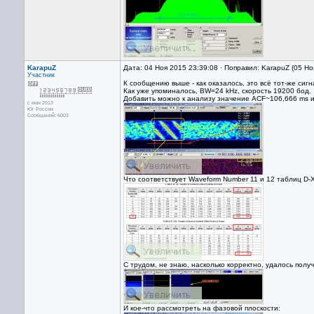
KarapuZ
Дата: 04 Ноя 2015 23:39:08 · Поправил: KarapuZ (05 Но
Участник
К сообщению выше - как оказалось, это всё тот-же сиг
Как уже упоминалось, BW=24 kHz, скорость 19200 бод.
Добавить можно к анализу значение ACF~106,666 ms и 
с июн 2013
Юг России
Сообщений: 6003
Что соответствует Waveform Number 11 и 12 таблиц D-X
С трудом, не знаю, насколько корректно, удалось пол
И кое-что рассмотреть на фазовой плоскости: