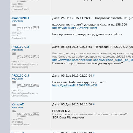
с июн 2013
Юг России
Сообщений: 6003
akosh92061
Дата: 25 Ноя 2015 14:26:42 · Поправил: akosh92061 (2
Участник
подскажите, что это? услышал в Казани на 158.250
https://yadi.sk/d/dBLWPVcHkiahf
с окт 2015
Не туда написал, модератор, удали пожалуйста
Казань
Сообщений: 3
PRO100 C.J
Дата: 05 Дек 2015 02:16:54 · Поправил: PRO100 C.J (0
Участник
Коллеги, если у кого есть возможность, нужна помощ
уже более часа работающего на частоте 16212 kHz 
http://www.radioscanner.ru/uploader/2015/sp_signal_na_1
с мар 2013
В какой это программе такой водопад красивый?
Россия-Украина-Беларусь
Сообщений: 235
PRO100 C.J
Дата: 05 Дек 2015 02:22:54
#
Участник
На анализ. Работает круглосуточно.
https://yadi.sk/d/bEJ9637Pkz638
с мар 2013
Россия-Украина-Беларусь
Сообщений: 235
KarapuZ
Дата: 05 Дек 2015 20:10:50
#
Участник
PRO100 C.J
В какой это программе такой водопад красивый?
SDR Data File Analyser.
с июн 2013
Юг России
Сообщений: 6003