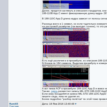
Далее, придется заглянуть в описания стандартов, они
188-110B App.C имеет фиксированную длину кадра- 28
В 188-110C App.D длина кадра зависит от полосы сигна
Разница всего в 1 символ, но если тщательно измерит
на растровой развёртке (так выходит точнее), то эта 
Есть ещё различия и в преамбуле, из описания 188-110
N блоков по 184 символа. Выделив преамбулу и измери
А вот пиков ACF в преамбуле 188-110C App.D и вовсе н
Так-же,
здесь
разместил запись MIL-STD 188-110C App
Если кому понадобятся записи MIL-STD 188-110C AppD B
пишите сюда, пока не удалял их.
Более подробно "разбор полётов" по этой теме прове
Rumi65
Дата: 18 Янв 2016 13:40:48
#
Участник