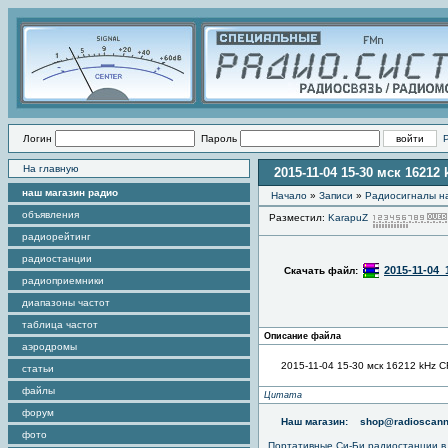
Логин
Пароль
На главную
2015-11-04 15-30 мск 1621
наш магазин радио
Начало
»
Записи
»
Радиоcигналы на
объявления
Разместил:
KarapuZ
радиорейтинг
радиостанции
2015-11-04
Скачать файл:
радиоприемники
диапазоны частот
таблица частот
Описание файла
аэродромы
2015-11-04 15-30 мск 16212 kHz 
статьи
файлы
Цитата
форум
Наш магазин:
shop@radioscann
фото
Портативные
Си-Би радиостанции
в