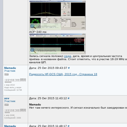
ACF~240 ms:
Запись сигнала положил
сюда
, дата, время и центральная частота
приёма- в названии файла. Стоит отметить, что в участке 18-19 MHz 
каналов ШП.
Mamadu
Дата: 25 Окт 2015 09:43:37
#
Участник
Радиосеть HF-GCS США, 2015 год - Страница 18
с мар 2010
Надо жить у моря
Сообщений: 11738
asv
Дата: 25 Окт 2015 11:43:12
#
Участник
Mamadu
Нет там ничего интересного. И сигнал изначально был закодирован в
с апр 2008
Сообщений: 1566
Mamadu
Дата: 25 Окт 2015 11:48:17
#