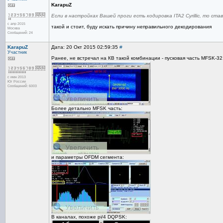
KarapuZ
Если в настройках Вашей проги есть кодировка ITA2 Cyrillic, то ст
с апр 2015
такой и стоит, буду искать причину неправильного декодирования
Москва
Сообщений: 24
KarapuZ
Дата: 20 Окт 2015 02:59:35
#
Участник
Ранее, не встречал на КВ такой комбинации - пусковая часть MFSK-3
с июн 2013
Юг России
Сообщений: 6003
Более детально MFSK часть:
и параметры OFDM сегмента:
В каналах, похоже pi/4 DQPSK: