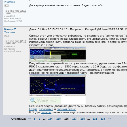
Участник
Да я вроде в wav-e писал и сохранял. Ладно, спасибо.
с мар 2010
Надо жить у моря
Сообщений: 11738
KarapuZ
Дата: 01 Ноя 2015 02:01:16 · Поправил: KarapuZ (01 Ноя 2015 02:58:1
Участник
Сигнал этот уже отмечался в форуме, но в связи с его "активностью" 
суток, решил немного проанализировать его детальнее, хотя-бы стар
Информационная часть сигнала тоже знакома тем, кто "в теме"))- пя
скоростью 10 бод.
с июн 2013
Юг России
Сообщений: 6003
Подробнее по стартовой части: уже знакомая по другим сигналам 13-т
FSK-2 с разносом частот 1500 герц, скорость 15,6 бода, затем фраг
даёт аналогичную последовательность, например, с таким-же фрагм
Подробнее по конструкции пусковой части - на иллюстрации:
Сеансы передачи довольно длительны, поэтому запись размещена ф
Старт
,
окончание
и
полный сеанс
.
P.S. Две
записи
для анализа ещё, сигналы известные, просто соотнош
Страница:
««
...
...
»»
1
2
154
155
156
157
158
232
233