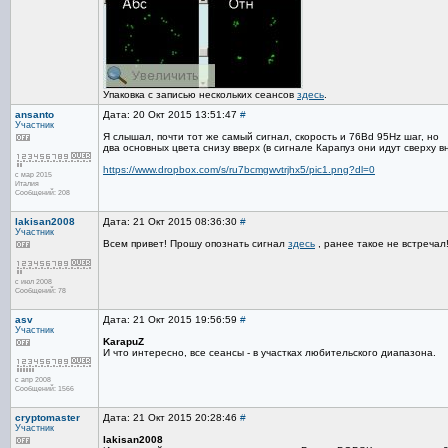
Упаковка с записью нескольких сеансов
здесь
.
ansanto
Дата: 20 Окт 2015 13:51:47
#
Участник
Я слышал, почти тот же самый сигнал, скорость и 76Bd 95Hz шаг, но
два основных цвета снизу вверх (в сигнале Карапуз они идут сверху вн
https://www.dropbox.com/s/ru7bcmgwvtrjhx5/pic1.png?dl=0
с мар 2015
Италия
Сообщений: 208
lakisan2008
Дата: 21 Окт 2015 08:36:30
#
Участник
Всем привет! Прошу опознать сигнал
здесь
, ранее такое не встречал
с июл 2008
Сообщений: 78
asv
Дата: 21 Окт 2015 19:56:59
#
Участник
KarapuZ
И что интересно, все сеансы - в участках любительского диапазона.
с апр 2008
Сообщений: 1566
cryptomaster
Дата: 21 Окт 2015 20:28:46
#
Участник
lakisan2008