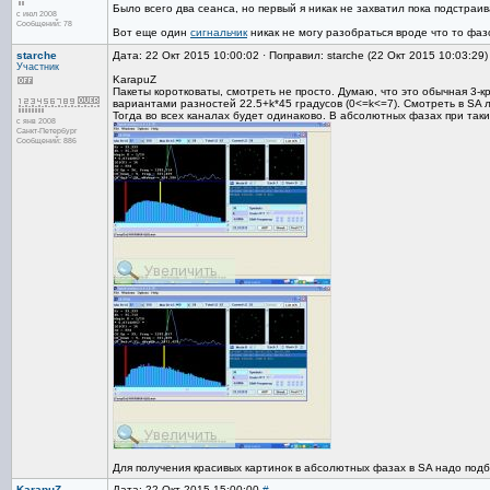
Было всего два сеанса, но первый я никак не захватил пока подстраивал
с июл 2008
Сообщений: 78
Вот еще один
сигнальчик
никак не могу разобраться вроде что то фаз
starche
Дата: 22 Окт 2015 10:00:02 · Поправил: starche (22 Окт 2015 10:03:29
Участник
KarapuZ
Пакеты коротковаты, смотреть не просто. Думаю, что это обычная 3-
вариантами разностей 22.5+k*45 градусов (0<=k<=7). Смотреть в SA 
Тогда во всех каналах будет одинаково. В абсолютных фазах при так
с янв 2008
Санкт-Петербург
Сообщений: 886
Для получения красивых картинок в абсолютных фазах в SA надо подби
KarapuZ
Дата: 22 Окт 2015 15:00:00
#