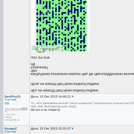
ITA2 3rd Shift
НД
ЕРНРФУИЦ
ЦФС
ЮКЦРЦАЮЮ РКАЮНКАН ЮЮРКА ЦИР ДФ ЦИРУСЮДДКАЮНН ФКА
ЦЕНР НА ЮККЦЦ ЦФЦ ЦРИН ЮЦФЮЦ РАДИНА
ЦЕР НА ЮКЮЦЦ ЦФЦ ЦРИН ЮЦФЮЦ РАДИНА
DarkPsy23
Дата: 13 Окт 2015 14:46:21
#
Участник
То, что автоматическая "распознавалка" определила сигнал как CI
что это действительно так)).
Ни кто и не спорит))
с апр 2015
Москва
Сообщений: 24
KarapuZ
Дата: 13 Окт 2015 15:33:37
#
Участник