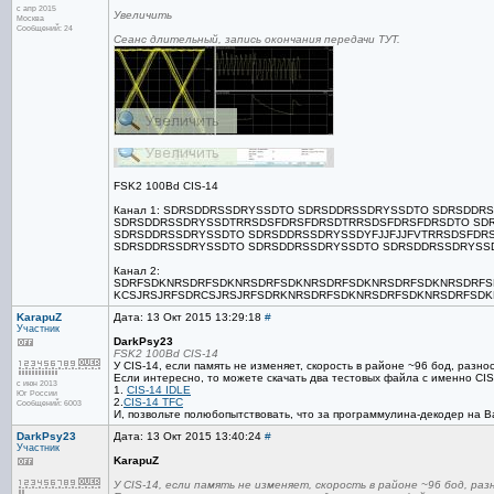
с апр 2015
Увеличить
Москва
Сообщений: 24
Сеанс длительный, запись окончания передачи ТУТ.
FSK2 100Bd CIS-14
Канал 1: SDRSDDRSSDRYSSDTO SDRSDDRSSDRYSSDTO SDRSDD
SDRSDDRSSDRYSSDTRRSDSFDRSFDRSDTRRSDSFDRSFDRSDTO SD
SDRSDDRSSDRYSSDTO SDRSDDRSSDRYSSDYFJJFJJFVTRRSDSFDR
SDRSDDRSSDRYSSDTO SDRSDDRSSDRYSSDTO SDRSDDRSSDRYSS
Канал 2:
SDRFSDKNRSDRFSDKNRSDRFSDKNRSDRFSDKNRSDRFSDKNRSDRFS
KCSJRSJRFSDRCSJRSJRFSDRKNRSDRFSDKNRSDRFSDKNRSDRFSD
KarapuZ
Дата: 13 Окт 2015 13:29:18
#
Участник
DarkPsy23
FSK2 100Bd CIS-14
У CIS-14, если память не изменяет, скорость в районе ~96 бод, разно
Если интересно, то можете скачать два тестовых файла с именно CIS
с июн 2013
1.
CIS-14 IDLE
Юг России
2.
CIS-14 TFC
Сообщений: 6003
И, позвольте полюбопытствовать, что за программулина-декодер на 
DarkPsy23
Дата: 13 Окт 2015 13:40:24
#
Участник
KarapuZ
У CIS-14, если память не изменяет, скорость в районе ~96 бод, ра