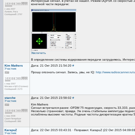
Интересный сигнал, в учетах не нашел. Режим DQPSK со скоростью 2
конечной части передачи:
с апр 2007
Латвия, Рига
Сообщений: 2797
Увеличить
В определении системы кодирования передачи затрудняюсь. Интересно
Kim Mathers
Дата: 21 Окт 2015 21:54:20
#
Участник
Прошу опознать сигнал. Запись, увы, не IQ:
http://www.radioscanner.ru/
с мар 2007
Москва и МО (Ступино)
Сообщений: 2173
starche
Дата: 21 Окт 2015 23:58:02
#
Участник
Kim Mathers
Сигнал встречался ранее -OFDM 75 поднесущих, скорость 33,333, раз
Несколько странноват, правда. Уж очень стабильны амплитуды подне
ослаблены высокие частоты. Родные частоты дискретизации кратны 50
с янв 2008
Санкт-Петербург
Сообщений: 886
KarapuZ
Дата: 22 Окт 2015 03:43:31 · Поправил: KarapuZ (22 Окт 2015 04:09:0
Участник