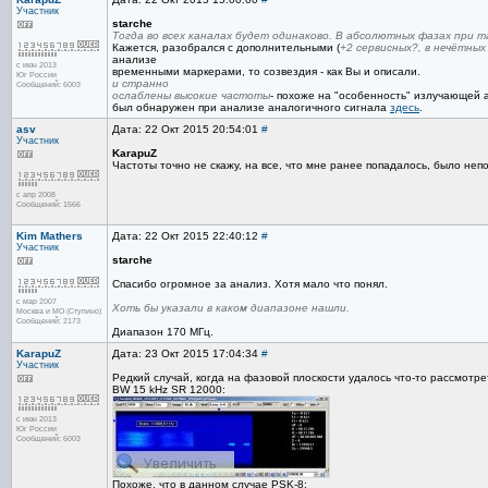
Участник
starche
Тогда во всех каналах будет одинаково. В абсолютных фазах при 
Кажется, разобрался с дополнительными (
+2 сервисных?, в нечётных
анализе
с июн 2013
временными маркерами, то созвездия - как Вы и описали.
Юг России
и странно
Сообщений: 6003
ослаблены высокие частоты
- похоже на "особенность" излучающей 
был обнаружен при анализе аналогичного сигнала
здесь
.
asv
Дата: 22 Окт 2015 20:54:01
#
Участник
KarapuZ
Частоты точно не скажу, на все, что мне ранее попадалось, было неп
с апр 2008
Сообщений: 1566
Kim Mathers
Дата: 22 Окт 2015 22:40:12
#
Участник
starche
Спасибо огромное за анализ. Хотя мало что понял.
с мар 2007
Хоть бы указали в каком диапазоне нашли.
Москва и МО (Ступино)
Сообщений: 2173
Диапазон 170 МГц.
KarapuZ
Дата: 23 Окт 2015 17:04:34
#
Участник
Редкий случай, когда на фазовой плоскости удалось что-то рассмотре
BW 15 kHz SR 12000:
с июн 2013
Юг России
Сообщений: 6003
Похоже, что в данном случае PSK-8: