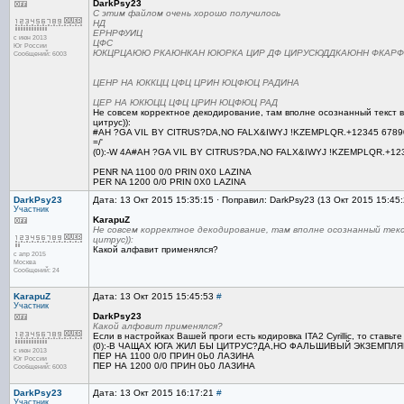
DarkPsy23
С этим файлом очень хорошо получилось
НД
ЕРНРФУИЦ
с июн 2013
ЦФС
Юг России
ЮКЦРЦАЮЮ РКАЮНКАН ЮЮРКА ЦИР ДФ ЦИРУСЮДДКАЮНН ФКА
Сообщений: 6003
ЦЕНР НА ЮККЦЦ ЦФЦ ЦРИН ЮЦФЮЦ РАДИНА
ЦЕР НА ЮКЮЦЦ ЦФЦ ЦРИН ЮЦФЮЦ РАД
Не совсем корректное декодирование, там вполне осознанный текст в
цитрус)):
#AH ?GA VIL BY CITRUS?DA,NO FALX&IWYJ !KZEMPLQR.+12345 6789
=/'
(0):-W 4A#AH ?GA VIL BY CITRUS?DA,NO FALX&IWYJ !KZEMPLQR.+12
PENR NA 1100 0/0 PRIN 0X0 LAZINA
PER NA 1200 0/0 PRIN 0X0 LAZINA
DarkPsy23
Дата: 13 Окт 2015 15:35:15 · Поправил: DarkPsy23 (13 Окт 2015 15:45
Участник
KarapuZ
Не совсем корректное декодирование, там вполне осознанный текс
цитрус)):
Какой алфавит применялся?
с апр 2015
Москва
Сообщений: 24
KarapuZ
Дата: 13 Окт 2015 15:45:53
#
Участник
DarkPsy23
Какой алфовит применялся?
Если в настройках Вашей проги есть кодировка ITA2 Cyrillic, то ставьт
(0):-В ЧАЩАХ ЮГА ЖИЛ БЫ ЦИТРУС?ДА,НО ФАЛЬШИВЫЙ ЭКЗЕМПЛЯР
с июн 2013
ПЕР НА 1100 0/0 ПРИН 0Ь0 ЛАЗИНА
Юг России
ПЕР НА 1200 0/0 ПРИН 0Ь0 ЛАЗИНА
Сообщений: 6003
DarkPsy23
Дата: 13 Окт 2015 16:17:21
#
Участник