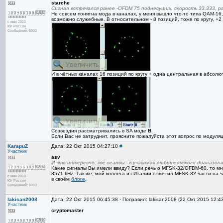
starche
Сигнал встречался ранее -OFDM 75 поднесущих, скорость 33,333, р
Не совсем понятна мода в каналах, у меня вышло что-то типа QAM-16
возможно служебные. В относительном - 8 позиций, тоже по кругу, +2
с июн 2013
Юг России
Сообщений: 6003
И в чётных каналах 16 позиций по кругу + одна центральная в абсолю
Созвездия рассматривались в SA моде
B
.
Если Вас не затруднит, проясните пожалуйста этот вопрос по модуляц
KarapuZ
Дата: 22 Окт 2015 04:27:10
#
Участник
asv
И что интересно, все сеансы - в участках любительского диапазон
Какие сигналы Вы имели ввиду? Если речь о MFSK-32/OFDM-60, то м
8571 kHz. Так-же, мой коллега из Италии отметил MFSK-32 части на 
с июн 2013
в своём
блоге
.
Юг России
Сообщений: 6003
lakisan2008
Дата: 22 Окт 2015 06:45:38 · Поправил: lakisan2008 (22 Окт 2015 12:4
Участник
cryptomaster