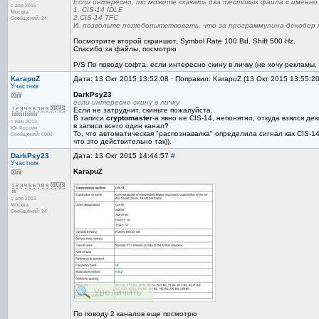
Если интересно, то можете скачать два тестовых файла с именно 
с апр 2015
1. CIS-14 IDLE
Москва
2.CIS-14 TFC
Сообщений: 24
И, позвольте полюбопытствовать, что за программулина-декодер
Посмотрите второй скриншот, Symbol Rate 100 Bd, Shift 500 Hz.
Спасибо за файлы, посмотрю
P/S По поводу софта, если интересно скину в личку (не хочу рекламы,
KarapuZ
Дата: 13 Окт 2015 13:52:08 · Поправил: KarapuZ (13 Окт 2015 13:55:2
Участник
DarkPsy23
если интересно скину в личку
Если не затруднит, скиньте пожалуйста.
В записи
cryptomaster
-а явно не CIS-14, непонятно, откуда взялся дек
с июн 2013
в записи всего один канал?
Юг России
То, что автоматическая "распознавалка" определила сигнал как CIS-1
Сообщений: 6003
что это действительно так)).
DarkPsy23
Дата: 13 Окт 2015 14:44:57
#
Участник
KarapuZ
с апр 2015
Москва
Сообщений: 24
По поводу 2 каналов еще посмотрю