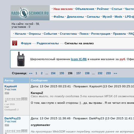
·
Наш магазин
·
Объявления
·
Рейтинг
·
Статьи
·
Част
·
Файлы
·
Диапазоны
·
Сигналы
·
Музей
·
Mods
·
LPD-
На сайте: гостей - 59,
участников - 0
·
Начало
·
Опросы
·
События
·
Статистика
·
Поиск
·
Регистрация
·
Правила
·
FA
Форум
—›
Радиосигналы
—›
Сигналы на анализ
Широкополосный приемник
Icom IC-R6
в нашем магазине за
руб.
Офиц
Страница:
««
...
...
»»
1
2
154
155
156
157
158
232
233
Автор
Сообщение
KaptooH
Дата: 13 Окт 2015 00:23:41 · Поправил: KaptooH (13 Окт 2015 00:25:1
Участник
KarapuZ
Свои мысли, по поводу сходства 5-ти канальных MFSK-16 сегментов
О том, как глупо с моей стороны :) , да, вы правы . Я не читал его вн
с окт 2015
США
Сообщений: 2
DarkPsy23
Дата: 13 Окт 2015 11:36:46 · Поправил: DarkPsy23 (13 Окт 2015 11:41:
Участник
cryptomaster
На просторах WebSDR нашел передачу, которую ранее не встречал.