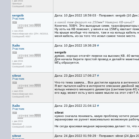
с дек 2015
Оренбург
Сообщений: 21539
sergsib
Дата: 10 Дек 2022 18:59:03 · Поправил: sergsib (10 Дек
Участник
а какой там феррит на 250мм? Наверно КВ-шный?
Конечно, 50ВЧ. Это выходные симм. трансформаторы в
Ну хоть на КВ поможет, у меня и на 15МГц хватает пом
с сен 2015
На крыше вообще что попало, там и на кольца кабель 
Новосибирская обл. QTH- -NO15UL
меня кабель, из-за того что искал самое тихое место.
Сообщений: 4057
Хайо
Дата: 10 Дек 2022 19:36:29
#
Участник
sergsib
думаю, хорошо отсечёт помехи на высоких КВ. 40 витко
Для начала берите простой провод и делайте макетный
с дек 2015
МГц образуется.
Оренбург
Сообщений: 21539
sibrat
Дата: 23 Дек 2022 17:06:27
#
Участник
Что-то тема завяла... Все достигли идеала в антенно
Я вот пытался найти в интернете описание двойной э
кольца немного меньшего диаметра (сантиметров 40) из
с июл 2011
его жду, может есть у кого какие мысли на этот счёт? 
Новосибирская обл.
Сообщений: 878
Хайо
Дата: 23 Дек 2022 21:04:12
#
Участник
sibrat
нужно сначала понимать, какую проблему хотите решит
экранировки не рухнет максимально возможную рабоч
с дек 2015
Оренбург
Не сегда красивая медная экранировка делает то, что 
Сообщений: 21539
sibrat
Дата: 24 Дек 2022 01:59:29 · Поправил: sibrat (24 Дек 