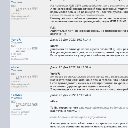
Участник
На предмет УКВ-СВЧ-самовозбуждение в усилителе н
У меня простой апериодический транзисторный усилите
поднимался ровно на разницу в Ку... так что думаю ник
с июл 2011
Речь о дальних и слабых статических
Новосибирская обл.
Почему же они слабые и дальные, если снег всю ночь 
Сообщений: 878
засыпаемых снегом на проходящей рядом ЛЭП 110 КВ
P.S.
Усилитель и ФНЧ не экранированы, но прикосновения к
исключён :)
YuriVR
Дата: 25 Дек 2022 16:27:14
#
Участник
sibrat
Динамика от пиков до полки шумов около 50 дБ при раз
А водопады как ни крути, если сигнал грязный, лучше н
с ноя 2008
Если принимать на улице на слабонаправленную антенн
Омск
Сообщений: 2700
sibrat
Дата: 25 Дек 2022 16:43:32
#
Участник
YuriVR
от пиков до полки шумов около 50 дБ при разрешении
Вот я категорически именно о том и говорю, что нельз
с июл 2011
Если прикладывать линейку к спектрограмме то уровен
Новосибирская обл.
показывают другие уровни шума и пиков =)
Сообщений: 878
Я ориентируюсь исключительно на показометр который 
123Max
Дата: 25 Дек 2022 17:16:44
#
Участник
sibrat
То Вы говорите, что
ваш трансформатор работает ка
с июл 2007
Вас трудно понять. ;)
55.6, 37.3 50RS108
Сообщений: 202
есть большой потенциал к улучшению
А если учесть, что сейчас там этих трансформаторов 
некоторые сомнения, неужели можно улучшить то, что 