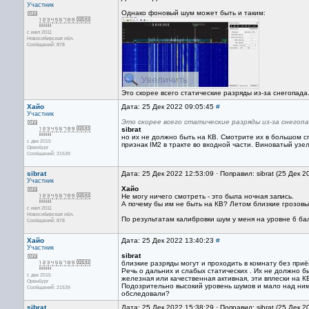
Участник
Однако фоновый шум может быть и таким:
с июл 2011
Новосибирская обл.
Сообщений: 878
Это скорее всего статические разряды из-за снегопада
Хайо
Дата: 25 Дек 2022 09:05:45
#
Участник
Это скорее всего статические разряды из-за снегопа
sibrat
но их не должно быть на КВ. Смотрите их в большом с
с дек 2015
признак IM2 в тракте во входной части. Виноватый у
Оренбург
Сообщений: 21539
sibrat
Дата: 25 Дек 2022 12:53:09 · Поправил: sibrat (25 Дек 
Участник
Хайо
Не могу ничего смотреть - это была ночная запись.
А почему бы им не быть на КВ? Летом близкие грозовы
с июл 2011
Новосибирская обл.
По результатам калибровки шум у меня на уровне 6 ба
Сообщений: 878
Хайо
Дата: 25 Дек 2022 13:40:23
#
Участник
sibrat
близкие разряды могут и проходить в комнату без приё
Речь о дальних и слабых статических . Их не должно
с дек 2015
железная или качественная активная, эти вплески на К
Оренбург
Подозрительно высокий уровень шумов и мало над ни
Сообщений: 21539
обследовали?
sibrat
Дата: 25 Дек 2022 15:38:29 · Поправил: sibrat (25 Дек 