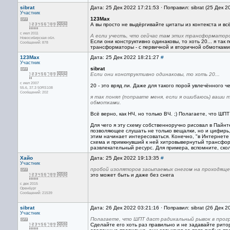
sibrat
Дата: 25 Дек 2022 17:21:53 · Поправил: sibrat (25 Дек 
Участник
123Max
А вы просто не выдёргивайте цитаты из контекста и вс
с июл 2011
А если учесть, что сейчас там этих трансформатор
Новосибирская обл.
Если они конструктивно одинаковы, то хоть 20... я та
Сообщений: 878
трансформаторы - с первичной и вторичной обмотками
123Max
Дата: 25 Дек 2022 18:21:27
#
Участник
sibrat
Если они конструктивно одинаковы, то хоть 20...
с июл 2007
20 - это вряд ли. Даже для такого порой увлечённого ч
55.6, 37.3 50RS108
Сообщений: 202
я так понял (поправте меня, если я ошибаюсь) ваш
обмотками.
Всё верно, как НЧ, но только ВЧ. ;) Полагаете, что Ш
Для чего я эту схему собственноручно рисовал в Пайнт
позволяющее слушать не только вещалки, но и цифирь,
этим начинает интересоваться. Конечно, "в Интернете п
схема и примкнувший к ней хитровывернутый трансформа
развлекательный ресурс. Для примера, вспомните, скол
Хайо
Дата: 25 Дек 2022 19:13:35
#
Участник
пробой изоляторов засыпаемых снегом на проходяще
это может быть и даже без снега
с дек 2015
Оренбург
Сообщений: 21539
sibrat
Дата: 26 Дек 2022 03:21:16 · Поправил: sibrat (26 Дек 
Участник
Полагаете, что ШПТ даст радикальный рывок в прог
Сделайте его хоть раз правильно и не задавайте рито