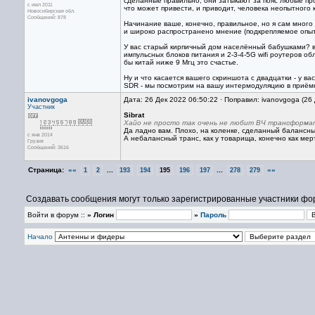
сделанные правильно, они затыкают за пояс любые про
с июл 2011
что может привести, и приводит, человека неопытного
Новосибирская обл.
Сообщений: 878
Начинание ваше, конечно, правильное, но я сам много
и широко распространено мнение (подкрепляемое опыт
У вас старый кирпичный дом населённый бабушками? в
импульсных блоков питания и 2-3-4-5G wifi роутеров о
бы китай ниже 9 Мгц это счастье.
Ну и что касается вашего скриншота с двадцатки - у 
SDR - мы посмотрим на вашу интермодуляцию в приём
ivanovgoga
Дата: 26 Дек 2022 06:50:22 · Поправил: ivanovgoga (26
Участник
Sibrat
Хайо не просто так очень не любит ВЧ трансформат
Да ладно вам. Плохо, на коленке, сделанный балансны
с янв 2014
А небалансный транс, как у товарища, конечно как мер
Грузия
Сообщений: 3616
Страница:
««
...
...
»»
1
2
193
194
195
196
197
278
279
Создавать сообщения могут только зарегистрированные участники фо
Войти в форум ::
» Логин
»
Пароль
Начало