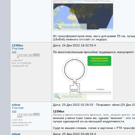
Из трансформаторов пока, как и для рамки 55 см, луч
(16х8х6) немного отстаёт от лидера.
123Max
Дата: 24 Дек 2022 19:32:53
#
Участник
По многочисленным просьбам трудящихся, манускрипт 
с июл 2007
55.6, 37.3 50RS108
Сообщений: 202
sibrat
Дата: 25 Дек 2022 02:26:02 · Поправил: sibrat (25 Дек 
Участник
123Max
Лично у меня сложилось мнение, что, скорее всего, н
мнение у меня тоже такое же, однако "мнение" - это т
с июл 2011
лучше одинарной из-за меньшей индуктивности.
Новосибирская обл.
Сообщений: 878
Судя по вашим словам, схеме и картинке с FT8 трансф
sibrat
Дата: 25 Дек 2022 03:49:16
#