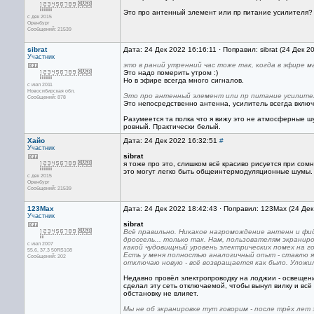
Это про антенный элемент или пр питание усилителя?
с дек 2015
Оренбург
Сообщений: 21539
sibrat
Дата: 24 Дек 2022 16:16:11 · Поправил: sibrat (24 Дек 2
Участник
это в раний утренний час тоже так, когда в эфире м
Это надо померить утром :)
Но в эфире всегда много сигналов.
с июл 2011
Новосибирская обл.
Это про антенный элемент или пр питание усилите
Сообщений: 878
Это непосредственно антенна, усилитель всегда включ
Разумеется та полка что я вижу это не атмосферные ш
ровный. Практически белый.
Хайо
Дата: 24 Дек 2022 16:32:51
#
Участник
sibrat
я тоже про это, слишком всё красиво рисуется при со
это могут легко быть общеинтермодуляционные шумы. 
с дек 2015
Оренбург
Сообщений: 21539
123Max
Дата: 24 Дек 2022 18:42:43 · Поправил: 123Max (24 Де
Участник
sibrat
Всё правильно. Никакое нагромождение антенн и фи
дроссель... только так. Нам, пользователям экрани
с июл 2007
какой чудовищный уровень электрических помех на гор
55.6, 37.3 50RS108
Есть у меня полностью аналогичный опыт - ставлю я
Сообщений: 202
отключаю новую - всё возвращается как было. Уложил
Недавно провёл электропроводку на лоджии - освещение
сделал эту сеть отключаемой, чтобы вынул вилку и вс
обстановку не влияет.
Мы не об экранировке тут говорим - после трёх лет