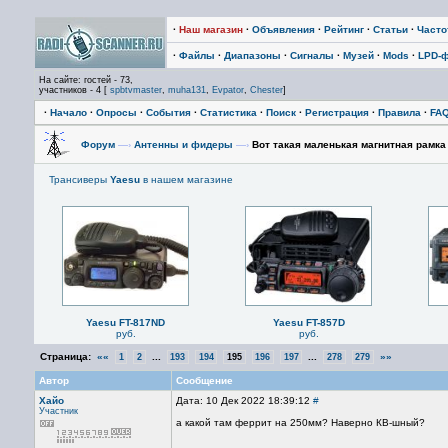
·
Наш магазин
·
Объявления
·
Рейтинг
·
Статьи
·
Част
·
Файлы
·
Диапазоны
·
Сигналы
·
Музей
·
Mods
·
LPD-
На сайте: гостей - 73,
участников - 4 [
spbtvmaster
,
muha131
,
Evpator
,
Chester
]
·
Начало
·
Опросы
·
События
·
Статистика
·
Поиск
·
Регистрация
·
Правила
·
FA
Форум
—›
Антенны и фидеры
—›
Вот такая маленькая магнитная рамка 
Трансиверы
Yaesu
в нашем магазине
Yaesu FT-817ND
Yaesu FT-857D
руб.
руб.
Страница:
««
...
...
»»
1
2
193
194
195
196
197
278
279
Автор
Сообщение
Хайо
Дата: 10 Дек 2022 18:39:12
#
Участник
а какой там феррит на 250мм? Наверно КВ-шный?