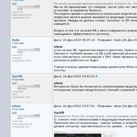
Участник
Не сегда красивая медная экранировка делает то, ч
Мы не об экранировке тут говорим - после трёх лет э
установке за периметр балкона.
с июл 2011
Последнее время я занимался устранением недочётов 
Новосибирская обл.
повергало меня в уныние вызывая на водопаде сплошно
Сообщений: 878
пропали. Никуда не делись только "сигналы" от ВЧ печ
наводятся.
Вопрос в том что на всём КВ у меня совершенно ровна
наращивать эффективность антенны.
Хайо
Дата: 24 Дек 2022 08:25:13 · Поправил: Хайо (24 Дек 2
Участник
sibrat
если на всю КВ, паразитная емкость критична. Нужно 
Смотреть глубокий провал на КВ (собственный резонан
с дек 2015
если обеспечнить согласование к УВЧ. Ниже провала с
Оренбург
резонанса работать не будет.
Сообщений: 21539
У меня в планах двухвитковая рамка диаметром 60см с
хотя бы.
YuriVR
Дата: 24 Дек 2022 10:42:24
#
Участник
sibrat
Интересно было бы посмотреть спектрограмму (водопа
отношению несущих вещательных станций к шумовой п
с ноя 2008
Омск
Сообщений: 2700
sibrat
Дата: 24 Дек 2022 13:57:01 · Поправил: sibrat (24 Дек 
Участник
YuriVR
Интересно было бы посмотреть спектрограмму (водо
О, я много этих спектрограмм и водопадов пересмотрел 
с июл 2011
Приехали мне аттеньюаторы - завтра заберу и попроб
Новосибирская обл.
уровни сигналов, чувствительность по шумам... а гада
Сообщений: 878