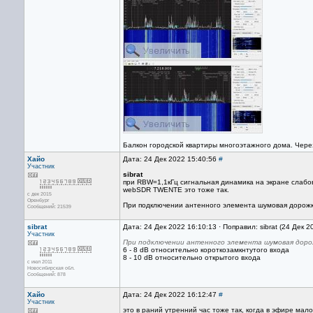
Балкон городской квартиры многоэтажного дома. Через
Хайо
Дата: 24 Дек 2022 15:40:56
#
Участник
sibrat
при RBW=1,1кГц сигнальная динамика на экране слабов
webSDR TWENTE это тоже так.
с дек 2015
Оренбург
При подключении антенного элемента шумовая дорожка
Сообщений: 21539
sibrat
Дата: 24 Дек 2022 16:10:13 · Поправил: sibrat (24 Дек 
Участник
При подключении антенного элемента шумовая дорож
6 - 8 dB относительно короткозамкнтутого входа
8 - 10 dB относительно открытого входа
с июл 2011
Новосибирская обл.
Сообщений: 878
Хайо
Дата: 24 Дек 2022 16:12:47
#
Участник
это в раний утренний час тоже так, когда в эфире мал