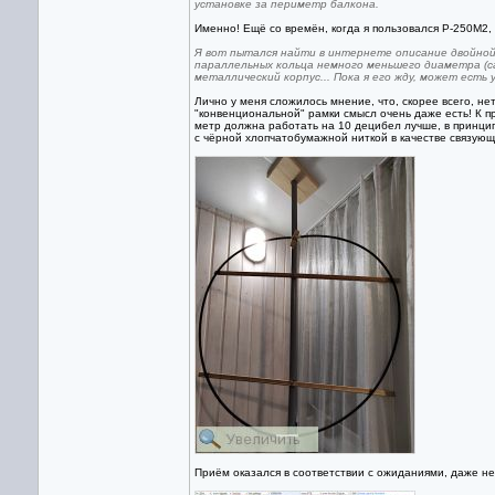
установке за периметр балкона.
Именно! Ещё со времён, когда я пользовался Р-250М2, с
Я вот пытался найти в интернете описание двойной
параллельных кольца немного меньшего диаметра (са
металлический корпус... Пока я его жду, может есть
Лично у меня сложилось мнение, что, скорее всего, не
"конвенциональной" рамки смысл очень даже есть! К п
метр должна работать на 10 децибел лучше, в принципе
с чёрной хлопчатобумажной ниткой в качестве связующ
Приём оказался в соответствии с ожиданиями, даже нем