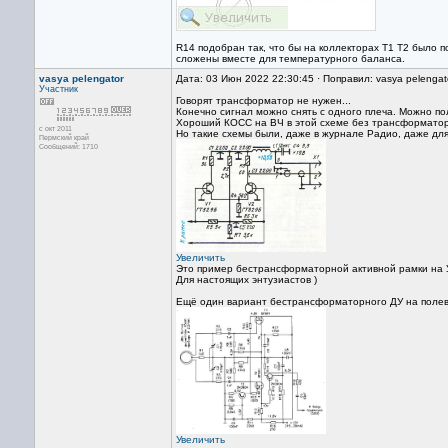
R14 подобран так, что бы на коллекторах Т1 Т2 было
сложены вместе для температурного баланса.
vasya pelengator
Дата: 03 Июн 2022 22:30:45 · Поправил: vasya pelengat
Участник
Говорят трансформатор не нужен...
Конечно сигнал можно снять с одного плеча. Можно п
Хороший КОСС на ВЧ в этой схеме без трансформатора
с окт 2011
Но такие схемы были, даже в журнале Радио, даже для
Пермский край
Сообщений: 1710
Увеличить
Это пример бестрансформаторной активной рамки на 
Для настоящих энтузиастов )
Ещё один вариант бестрансформаторного ДУ на полеви
Увеличить