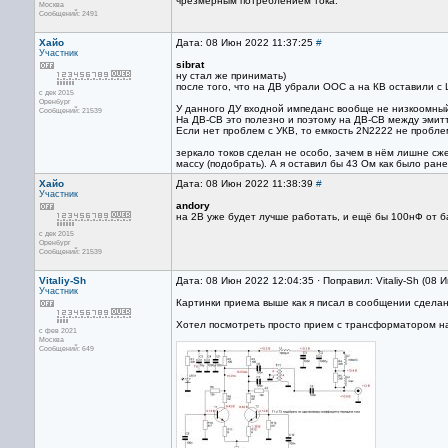
чрезмерным потреблением тока.
Москва
Сообщений: 2491
Хайо
Дата: 08 Июн 2022 11:37:25
#
Участник
sibrat
ну стал же принимать)
после того, что на ДВ убрали ООС а на КВ оставили с 
с дек 2015
Оренбург
У данного ДУ входной импеданс вообще не низкоомный
Сообщений: 21539
На ДВ-СВ это полезно и поэтому на ДВ-СВ между эмитте
Если нет проблем с УКВ, то емкость 2N2222 не пробле
зеркало токов сделан не особо, зачем в нём лишне сж
массу (подобрать). А я оставил бы 43 Ом как было ране
Хайо
Дата: 08 Июн 2022 11:38:39
#
Участник
andory
на 2В уже будет лучше работать, и ещё бы 100нФ от б
с дек 2015
Оренбург
Сообщений: 21539
Vitaliy-Sh
Дата: 08 Июн 2022 12:04:35 · Поправил: Vitaliy-Sh (08
Участник
Картинки приема выше как я писал в сообщении сделан
Хотел посмотреть просто прием с трансформатором н
с фев 2021
Москва
Сообщений: 649