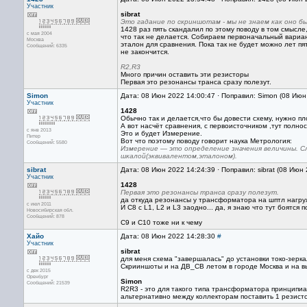
Участник
sibrat
Это гадание по скриншотам - мы не знаем как оно бы
1428 раз пять скандалил по этому поводу в том смысле
с мая 2004
что так не делается. Собираем первоначальный вариан
Москва
эталон для сравнения. Пока так не будет можно лет п
Сообщений: 6335
не закончится.
R2,R3
Много причин оставить эти резисторы
Первая это резонансы транса сразу полезут.
Simon
Дата: 08 Июн 2022 14:00:47 · Поправил: Simon (08 Июн
Участник
1428
Обычно так и делается,что бы довести схему, нужно п
А вот насчёт сравнения, с первоисточником ,тут полно
с янв 2013
Это и будет Измерение.
Питер
Вот что поэтому поводу говорит наука Метрология:
Сообщений: 5580
Измерение — это определение значения величины. С
шкалой(эквивалентом,эталоном).
sibrat
Дата: 08 Июн 2022 14:24:39 · Поправил: sibrat (08 Июн
Участник
1428
Первая это резонансы транса сразу полезут.
да откуда резонансы у трансформатора на шптл нагру
с июл 2011
И C8 с L1, L2 и L3 заодно... да, я знаю что тут боятся
Новосибирская обл.
Сообщений: 878
C9 и С10 тоже ни к чему
Хайо
Дата: 08 Июн 2022 14:28:30
#
Участник
sibrat
для меня схема "завершалась" до установки токо-зерк
Скрииншоты и на ДВ_СВ летом в городе Москва и на вы
с дек 2015
Оренбург
Simon
Сообщений: 21539
R2R3 - это для такого типа трансформатора принципиа
альтернативно между коллекторам поставить 1 резист