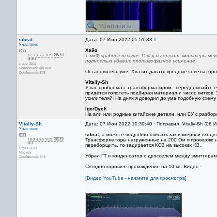
sibrat
Дата: 07 Июн 2022 05:51:33
#
Участник
Хайо
1 мкФ срабтает выше 15кГц и кортит эмиттеры между
полностью убавит противофазное усиление.
с июл 2011
Новосибирская обл.
Остановитесь уже. Хватит давать вредные советы горо
Сообщений: 878
Vitaliy-Sh
У вас проблема с трансформатором - переделывайте его
придётся попотеть подбирая материал и число витков. 
усилителя?! На днях я доводил до ума подобную схему 
IgorDych
На али или родные китайские детали, или БУ с разборо
Vitaliy-Sh
Дата: 07 Июн 2022 10:39:40 · Поправил: Vitaliy-Sh (08
Участник
sibrat
, а можете подробно описать как измеряли входн
Трансформаторы нагруженные на 200 Ом я проверяю на
переборщить, то задирается КСВ на высоких КВ.
с фев 2021
Москва
Убрал ГТ и конденсатор c дросселем между эмиттерам
Сообщений: 649
Сегодня хорошее прохождение на 10-ке. Видео -
[Видео YouTube - нажмите для просмотра]