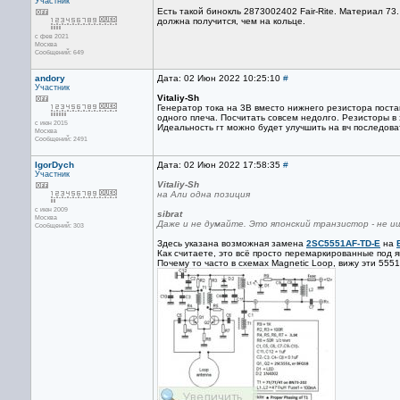
Участник
Есть такой бинокль 2873002402 Fair-Rite. Материал 7
должна получится, чем на кольце.
с фев 2021
Москва
Сообщений: 649
andory
Дата: 02 Июн 2022 10:25:10
#
Участник
Vitaliy-Sh
Генератор тока на 3В вместо нижнего резистора поста
одного плеча. Посчитать совсем недолго. Резисторы в 
с июн 2015
Идеальность гт можно будет улучшить на вч последова
Москва
Сообщений: 2491
IgorDych
Дата: 02 Июн 2022 17:58:35
#
Участник
Vitaliy-Sh
на Али одна позиция
с июн 2009
sibrat
Москва
Даже и не думайте. Это японский транзистор - не ищ
Сообщений: 303
Здесь указана возможная замена
2SC5551AF-TD-E
на
Как считаете, это всё просто перемаркированные под 
Почему то часто в схемах Magnetic Loop, вижу эти 5551