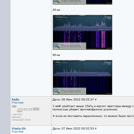
40-ка
80-ка
Хайо
Дата: 06 Июн 2022 09:25:37
#
Участник
1 мкФ срабтает выше 15кГц и кортит эмиттеры между с
полностью убавит противофазное усиление.
с дек 2015
А если их поставить параллельно, то можно было пост
Оренбург
Сообщений: 21539
Vitaliy-Sh
Дата: 07 Июн 2022 00:52:53
#
Участник