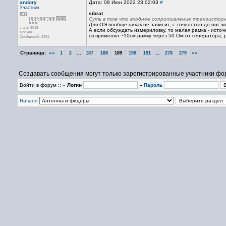
andory
Дата: 08 Июн 2022 23:02:03
#
Участник
sibrat
Суть в том что входное сопротивление транзисторн
Для ОЭ вообще никак не зависит, с точностью до оос к
с июн 2015
А если обсуждать измериловку, то малая рамка - источ
Москва
св применял ~10см рамку через 50 Ом от генератора,
Сообщений: 2491
Страница:
««
...
...
»»
1
2
187
188
189
190
191
278
279
Создавать сообщения могут только зарегистрированные участники фо
Войти в форум ::
» Логин
»
Пароль
Начало