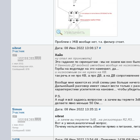
Проблем с УКВ вообще нет, т.к. фильтр стоит.
sibrat
Дата: 08 Июн 2022 13:06:17
#
Участник
Хайо
ну стал же принимать)
Это гадание по скриншотам - мы не знаем как оно было
с июл 2011
У данного ДУ входной импеданс вообще не низкоомн
Новосибирская обл.
Горбы на водопаде на это намекают, да...
Сообщений: 878
и низкоомным он не нужен на КВ.
так речь и не про КВ, а про ДВ, а на ДВ сопротивлени
Вообще мне кажется из этой схемы уже больше ничего 
Дальнейший разговор имеет смысл вести только с раз
характеристики усилителя на нановне... чтобы убедить
P.S.
А ещё я всё задаюсь вопросом - а зачем вы теряете 3
делаете явно меньше 50 Ом....
Simon
Дата: 08 Июн 2022 13:35:11
#
Участник
sibrat
.
..а зачем вы теряете 3dB...на резисторах R2,R3...
Вот и у меня,аналогичный вопрос.
с янв 2013
Почему нельзя включить обмотки прямо к питанию, пит
Питер
Сообщений: 5580
1428
Дата: 08 Июн 2022 13:54:48 · Поправил: 1428 (08 Июн 