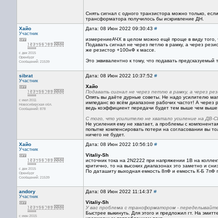
Снять сигнал с одного транзистора можно только, если
трансформатора получилось бы искривление ДН.
Хайо
Дата: 08 Июн 2022 09:30:43
#
Участник
измерениеАЧХ в целом можно ещё проще в виду того, 
Подавать сигнал не через петлю в рамку, а через рези
же резистор +100нФ к массе.
с дек 2015
Оренбург
Это эквивалентно к тому, что подавать предсказуемый 
Сообщений: 21539
sibrat
Дата: 08 Июн 2022 10:37:52
#
Участник
Хайо
Подавать сигнал не через петлю в рамку, а через ре
Опять вы даёте дурные советы. Не надо усилителю маг
с июл 2011
импеданс во всём диапазоне рабочих частот! А через 
Новосибирская обл.
ведь коэффициент передачи будет тем выше чем выше
Сообщений: 878
С того, что усилителю не хватало усиление на ДВ-С
Не усиления ему не хватает, а проблемы с компонентам
попытке компенсировать потери на согласовании вы то
ничего не будет.
Хайо
Дата: 08 Июн 2022 10:56:10
#
Участник
Vitaliy-Sh
источник тока на 2N2222 при напряжении 1В на коллек
критично, то на высоких диапазонах это заметно и сн
с дек 2015
По даташиту выходная емкость 8пФ и емкость К-Б 7пФ п
Оренбург
Сообщений: 21539
andory
Дата: 08 Июн 2022 11:14:37
#
Участник
Vitaliy-Sh
У вас проблема с трансформатором - переделывайте
Быстрее выкинуть. Для этого и предложил гт. На эмиттер
с июн 2015