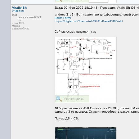
Vitaliy-Sh
Дата: 02 Июн 2022 18:19:48 · Поправил: Vitaliy-Sh (03
Участник
andory, Это? - Вот нашел про дифференциальный уси
usiliteli.html
https://digteh.ru/Sxemoteh/ShTrzKask/DiffKask/
с фев 2021
Москва
Сообщений: 649
Сейчас схема выглядит так
ФНЧ рассчитан на 450 Ом на срез 20 МГц. Лезли FM на
фильтра 3-го порядка. Ставил попробовать рассчитанн
Прием ДВ и СВ.