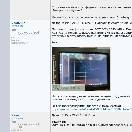
С ростом частоты коэффициент ослабления синфазного
Импортозамещение?
Схема был закончена, там нечего улучшать. А работу 
Vitaliy-Sh
Дата: 05 Июн 2022 14:43:49 · Поправил: Vitaliy-Sh (05
Участник
Поставил трансформатор на 2873002402 Fair-Rite. Вл
КСВ как на кольце близкое на нижник КВ к 1 на средник
вторички на лету опустить КСВ, но бинокль маленький 
с фев 2021
Москва
АЧХ
Сообщений: 649
По сути разницы уже не замечаю приема с доделками
эмиттерами конденсатора и индуктивности.
Вот человек экспериментировал с такой схемой
https://pa0fri.home.xs4all.nl/Ant/PA0FRI%27s%20acti
Хайо
Дата: 05 Июн 2022 18:10:33
#
Участник
Vitaliy-Sh
катушка и конденсатор должны быть последовательны
с дек 2015