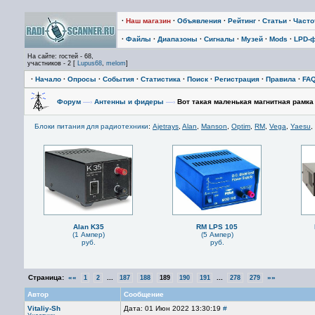
·
Наш магазин
·
Объявления
·
Рейтинг
·
Статьи
·
Част
·
Файлы
·
Диапазоны
·
Сигналы
·
Музей
·
Mods
·
LPD-
На сайте: гостей - 68,
участников - 2 [
Lupus68
,
melom
]
·
Начало
·
Опросы
·
События
·
Статистика
·
Поиск
·
Регистрация
·
Правила
·
FA
Форум
—›
Антенны и фидеры
—›
Вот такая маленькая магнитная рамка 
Блоки питания для радиотехники
:
Ajetrays
,
Alan
,
Manson
,
Optim
,
RM
,
Vega
,
Yaesu
,
Alan K35
RM LPS 105
(1 Ампер)
(5 Ампер)
руб.
руб.
Страница:
««
...
...
»»
1
2
187
188
189
190
191
278
279
Автор
Сообщение
Vitaliy-Sh
Дата: 01 Июн 2022 13:30:19
#