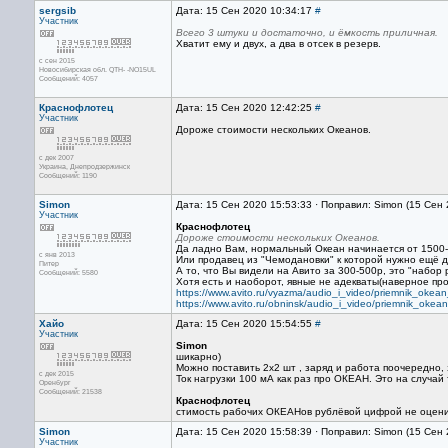
sergsib
Дата: 15 Сен 2020 10:34:17
#
Участник
Всего 3 штуки и достаточно, и ёмкость приличная.
Хватит ему и двух, а два в отсек в резерв.
с сен 2015
Новосибирская обл. QTH- -NO15UL
Сообщений: 4057
Краснофлотец
Дата: 15 Сен 2020 12:42:25
#
Участник
Дороже стоимости нескольких Океанов.
с дек 2007
Украина, Днепродзержинск
Сообщений: 1190
Simon
Дата: 15 Сен 2020 15:53:33 · Поправил: Simon (15 Сен
Участник
Краснофлотец
Дороже стоимости нескольких Океанов.
Да ладно Вам, нормальный Океан начинается от 1500-2
с янв 2013
Или продавец из "Чемодановки" к которой нужно ещё д
Питер
А то, что Вы видели на Авито за 300-500р, это "набор
Сообщений: 5580
Хотя есть и наоборот, явные не адекваты(наверное про
https://www.avito.ru/vyazma/audio_i_video/priemnik_ok
https://www.avito.ru/obninsk/audio_i_video/priemnik_o
Хайо
Дата: 15 Сен 2020 15:54:55
#
Участник
Simon
шикарно)
Можно поставить 2х2 шт , заряд и работа поочередно,
с дек 2015
Ток нагрузки 100 мА как раз про ОКЕАН. Это на случай 
Оренбург
Сообщений: 21538
Краснофлотец
стимость рабочих ОКЕАНов рублёвой цифрой не оценит
Simon
Дата: 15 Сен 2020 15:58:39 · Поправил: Simon (15 Сен
Участник