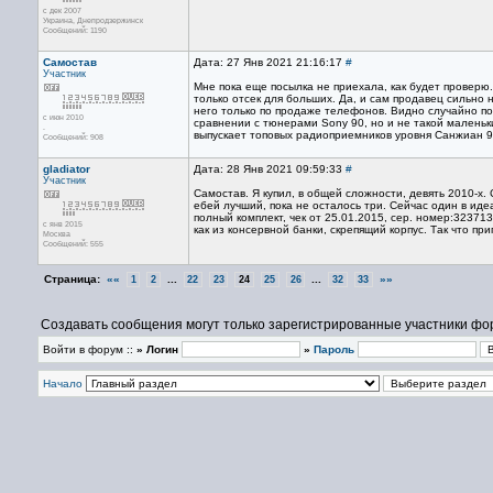
с дек 2007
Украина, Днепродзержинск
Сообщений: 1190
Самостав
Дата: 27 Янв 2021 21:16:17
#
Участник
Мне пока еще посылка не приехала, как будет проверю
только отсек для больших. Да, и сам продавец сильно 
него только по продаже телефонов. Видно случайно по
с июн 2010
сравнении с тюнерами Sony 90, но и не такой маленьк
.
выпускает топовых радиоприемников уровня Санжиан 9
Сообщений: 908
gladiator
Дата: 28 Янв 2021 09:59:33
#
Участник
Самостав. Я купил, в общей сложности, девять 2010-х.
ебей лучший, пока не осталось три. Сейчас один в идеа
полный комплект, чек от 25.01.2015, сер. номер:32371
с янв 2015
как из консервной банки, скрепящий корпус. Так что пр
Москва
Сообщений: 555
Страница:
««
...
...
»»
1
2
22
23
24
25
26
32
33
Создавать сообщения могут только зарегистрированные участники фо
Войти в форум ::
» Логин
»
Пароль
Начало