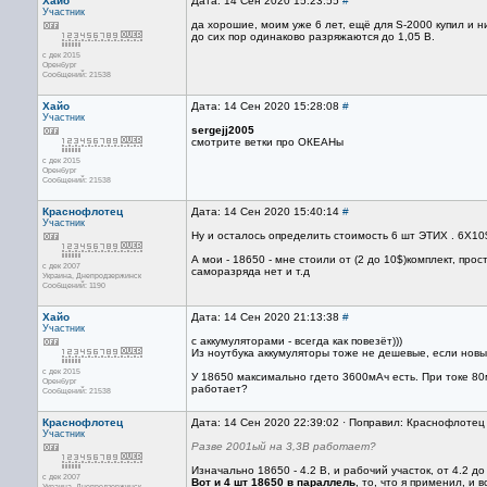
Хайо
Дата: 14 Сен 2020 15:23:55
#
Участник
да хорошие, моим уже 6 лет, ещё для S-2000 купил и ни
до сих пор одинаково разряжаются до 1,05 В.
с дек 2015
Оренбург
Сообщений: 21538
Хайо
Дата: 14 Сен 2020 15:28:08
#
Участник
sergejj2005
смотрите ветки про ОКЕАНы
с дек 2015
Оренбург
Сообщений: 21538
Краснофлотец
Дата: 14 Сен 2020 15:40:14
#
Участник
Ну и осталось определить стоимость 6 шт ЭТИХ . 6Х10
А мои - 18650 - мне стоили от (2 до 10$)комплект, пр
с дек 2007
саморазряда нет и т.д
Украина, Днепродзержинск
Сообщений: 1190
Хайо
Дата: 14 Сен 2020 21:13:38
#
Участник
с аккумуляторами - всегда как повезёт)))
Из ноутбука аккумуляторы тоже не дешевые, если новы
с дек 2015
У 18650 максимально гдето 3600мАч есть. При токе 80м
Оренбург
работает?
Сообщений: 21538
Краснофлотец
Дата: 14 Сен 2020 22:39:02 · Поправил: Краснофлотец
Участник
Разве 2001ый на 3,3В работает?
Изначально 18650 - 4.2 В, и рабочий участок, от 4.2 до
с дек 2007
Вот и 4 шт 18650 в параллель
, то, что я применил, и
Украина, Днепродзержинск