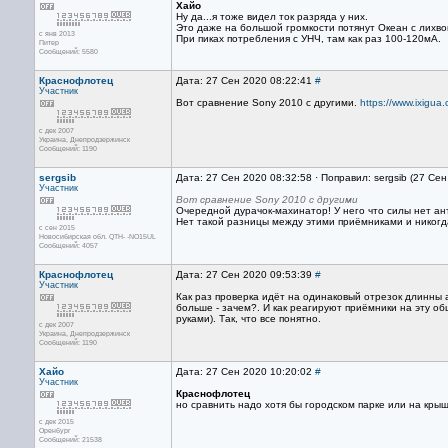
Хайо
Ну да...я тоже видел ток разряда у них.
Это даже на большой громкости потянут Океан с лихвой
с янв 2013
При пиках потребления с УНЧ, там как раз 100-120мА.
Питер
Сообщений: 5580
Краснофлотец
Дата: 27 Сен 2020 08:22:41
#
Участник
Вот сравнение Sony 2010 с другими.
https://www.ixig
с дек 2007
Украина, Днепродзержинск
Сообщений: 1190
sergsib
Дата: 27 Сен 2020 08:32:58 · Поправил: sergsib (27 Се
Участник
Вот сравнение Sony 2010 с другими
Очередной дурачок-махинатор! У него что силы нет ан
Нет такой разницы между этими приёмниками и никогда
с сен 2015
Новосибирская обл. QTH- -NO15UL
Сообщений: 4057
Краснофлотец
Дата: 27 Сен 2020 09:53:39
#
Участник
Как раз проверка идёт на одинаковый отрезок длинны а
больше - зачем?. И как реагируют приёмники на эту об
руками). Так, что все понятно.
с дек 2007
Украина, Днепродзержинск
Сообщений: 1190
Хайо
Дата: 27 Сен 2020 10:20:02
#
Участник
Краснофлотец
но сравнить надо хотя бы городском парке или на крыше
с дек 2015
Оренбург
Сообщений: 21538