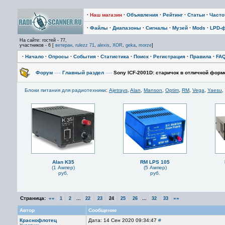
·
Наш магазин
·
Объявления
·
Рейтинг
·
Статьи
·
Част
·
Файлы
·
Диапазоны
·
Сигналы
·
Музей
·
Mods
·
LPD-
На сайте: гостей - 77,
участников - 6 [
ветеран
,
rulezz 71
,
alexis
,
XOR
,
geka
,
morze
]
·
Начало
·
Опросы
·
События
·
Статистика
·
Поиск
·
Регистрация
·
Правила
·
FA
Форум
—›
Главный раздел
—›
Sony ICF-2001D: старичок в отличной форм
Блоки питания для радиотехники
:
Ajetrays
,
Alan
,
Manson
,
Optim
,
RM
,
Vega
,
Yaesu
,
Alan K35
RM LPS 105
(1 Ампер)
(5 Ампер)
руб.
руб.
Страница:
««
...
...
»»
1
2
22
23
24
25
26
32
33
Автор
Сообщение
Краснофлотец
Дата: 14 Сен 2020 09:34:47
#