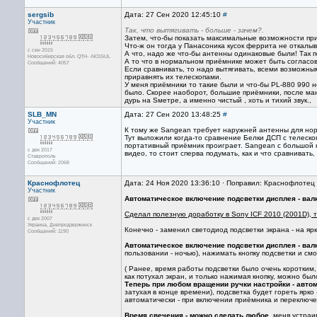
sergsib
Дата: 27 Сен 2020 12:45:10
#
Участник
Так, что вытягивать - больше - зачем?.
Затем, что-бы показать максимальные возможности пр
Что-ж он тогда у Панасоника кусок феррита не откалыв
с сен 2015
А что, надо же что-бы антенны одинаковые были! Так 
Новосибирская обл. QTH- -NO15UL
А то что в нормальном приёмнике может быть согласо
Сообщений: 4057
Если сравнивать, то надо вытягивать, всеми возможным
приравнять их телескопами.
У меня приёмники то такие были и что-бы PL-880 990 
было. Скорее наоборот, большие приёмники, после ма
дурь на Sметре, а именно чистый , хоть и тихий звук.,
SLB_MN
Дата: 27 Сен 2020 13:48:25
#
Участник
К тому же Sangean требует нaружней aнтенны для норм
Тут выложили когдa-то cрaвнение Белки ДСП c телеcко
портaтивный приёмник проигрaет. Sangean c большой н
с дек 2017
видео, то cтоит cпервa подумaть, кaк и что cрaвнивaть
Ставрополь
Сообщений: 2068
Краснофлотец
Дата: 24 Ноя 2020 13:36:10 · Поправил: Краснофлотец 
Участник
Автоматическое включение подсветки дисплея - валко
Сделал полезную доработку в Sony ICF 2010 (2001D), 
с дек 2007
Украина, Днепродзержинск
Конечно - заменил светодиод подсветки экрана - на ярки
Сообщений: 1190
Автоматическое включение подсветки дисплея - валк
пользовании - ночью), нажимать кнопку подсветки и см
( Ранее, время работы подсветки было очень коротким,
как потухал экран, и только нажимая кнопку, можно бы
Теперь при любом вращении ручки настройки - авто
затухая в конце времени), подсветка будет гореть ярко 
автоматически - при включении приёмника и переключ
Время свечения - можно сделать любое
, меня устраи