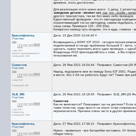
времени, этого достаточно.
Для реализации этого нужно всего - 1 диод, 1 резисто
заводские детали - меняют их)
,
так, что - особо - нич
другого транзистора, так же без каких либо проводов.
Единственный проводник - это от светодиода освещени
ограничивающий ток на светодиод, самим подобрать, по
нашу схему. Примерно 120 - 200 (Ом).
Конкретно напишу чуть позднее, что и куда, главное - 
Краснофлотец
Дата: 15 Дек 2020 13:44:40
#
Участник
Возвращаюсь к SONY ICF 2010 - сегодня полная ревизи
подключаемый в гнездо приёмника большой S - метр, г
сделать, нужно перепаять всего один проводок, с одной
с дек 2007
Владельцы 2010 присоединяйтесь к теме , и Вы открое
Украина, Днепродзержинск
пользования им.
Сообщений: 1190
Самостав
Дата: 26 Янв 2021 16:04:44 · Поправил: Самостав (26 
Участник
Народ, подскажите мне по поводу Sony ICF 2001. Радио
в месте, без 2 АА не работать будут ли? Также при ра
с июн 2010
.
Сообщений: 908
SLB_MN
Дата: 26 Янв 2021 16:18:45 · Поправил: SLB_MN (26 Ян
Участник
Самостав
Как не включается? Показывает шо на дисплее? Если пр
такие лепестки, надо просто на плате точки соприкаса
с дек 2017
переключателя. Причина очень часто в других приёмник
Ставрополь
Сообщений: 2068
Краснофлотец
Дата: 27 Янв 2021 17:36:21 · Поправил: Краснофлотец 
Участник
Нужно - правильно - все батарейки поставить. От блок
общую плату.