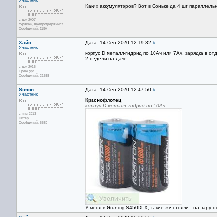
Участник
Каких аккумуляторов? Вот в Соньке да 4 шт параллельн
с дек 2007
Украина, Днепродзержинск
Сообщений: 1190
Хайо
Дата: 14 Сен 2020 12:19:32
#
Участник
корпус D металл-гидрид по 10Ач или 7Ач, зарядка в о
2 недели на даче.
с дек 2015
Оренбург
Сообщений: 21538
Simon
Дата: 14 Сен 2020 12:47:50
#
Участник
Краснофлотец
корпус D металл-гидрид по 10Ач
с янв 2013
Питер
Сообщений: 5580
У меня в Grundig S450DLX, такие же стояли...на пару н