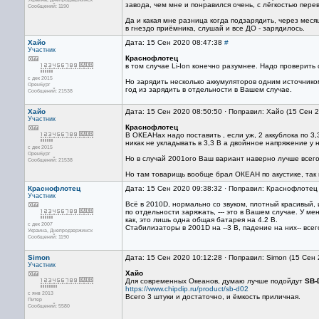
завода, чем мне и понравился очень, с лёгкостью пере
Сообщений: 1190
Да и какая мне разница когда подзарядить, через меся
в гнездо приёмника, слушай и все ДО - зарядилось.
Хайо
Дата: 15 Сен 2020 08:47:38
#
Участник
Краснофлотец
в том случае Li-Ion конечно разумнее. Надо проверить 
с дек 2015
Но зарядить несколько аккумуляторов одним источнико
Оренбург
год из зарядить в отдельности в Вашем случае.
Сообщений: 21538
Хайо
Дата: 15 Сен 2020 08:50:50 · Поправил: Хайо (15 Сен 
Участник
Краснофлотец
В ОКЕАНах надо поставить , если уж, 2 аккублока по 
никак не укладывать в 3,3 В а двойнное напряжение у 
с дек 2015
Оренбург
Но в случай 2001ого Ваш вариант наверно лучше всего
Сообщений: 21538
Но там товарищь вообще брал ОКЕАН по акустике, так и
Краснофлотец
Дата: 15 Сен 2020 09:38:32 · Поправил: Краснофлотец
Участник
Всё в 2010D, нормально со звуком, плотный красивый, и
по отдельности заряжать, --- это в Вашем случае. У м
как, это лишь одна общая батарея на 4.2 В.
с дек 2007
Стабилизаторы в 2001D на --3 В, падение на них-- все
Украина, Днепродзержинск
Сообщений: 1190
Simon
Дата: 15 Сен 2020 10:12:28 · Поправил: Simon (15 Сен
Участник
Хайо
Для современных Океанов, думаю лучше подойдут
SB-
https://www.chipdip.ru/product/sb-d02
с янв 2013
Всего 3 штуки и достаточно, и ёмкость приличная.
Питер
Сообщений: 5580