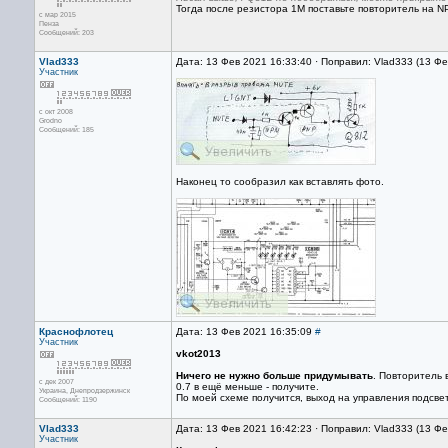
Тогда после резистора 1М поставьте повторитель на NPN
с мар 2015
Пенза
Сообщений: 203
Vlad333
Дата: 13 Фев 2021 16:33:40 · Поправил: Vlad333 (13 Ф
Участник
с окт 2008
Grodno
Сообщений: 185
Наконец то сообразил как вставлять фото.
Краснофлотец
Дата: 13 Фев 2021 16:35:09
#
Участник
vkot2013
Ничего не нужно больше придумывать
. Повторитель 
с дек 2007
0.7 в ещё меньше - получите.
Украина, Днепродзержинск
По моей схеме получится, выход на управления подсвет
Сообщений: 1190
Vlad333
Дата: 13 Фев 2021 16:42:23 · Поправил: Vlad333 (13 Ф
Участник