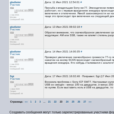
gladiator
Дата: 11 Июл 2021 12:54:01
#
Участник
Просьба к владельцам Sony sw-77. Эпизодически появ
работает, но с первым вращением энкодера происходи
включении и отключении. Явной закономерности не набл
с янв 2015
чаще это происходит при включении на следующий ден
Москва
Сообщений: 555
gladiator
Дата: 13 Июл 2021 08:02:18
#
Участник
Обратил внимание, что скачкообразное увеличение гр
модуляции: АМ или SSB, также не влияет степень разря
с янв 2015
Москва
Сообщений: 555
gladiator
Дата: 14 Июл 2021 14:00:35
#
Участник
Проверил увеличение скачкообразно громкости 77-го п
нажатии на кнопку SCAN происходит скачкообразный пр
вращения энкодера. Кто нибудь сталкивался с аналог
с янв 2015
Москва
Сообщений: 555
Sgt
Дата: 17 Июл 2021 16:02:46 · Поправил: Sgt (17 Июл 2
Участник
Возникла проблема с Sony ICF SW77. Настраивал нулев
USB он смещён - минус 100 на двадцатке, и минус 200
по нулям. Если выставить ноль в USB на двадцатке, то
с фев 2020
Гродно
Сообщений: 44
Страница:
««
...
»»
1
2
3
21
22
23
24
25
26
27
Создавать сообщения могут только зарегистрированные участники фо