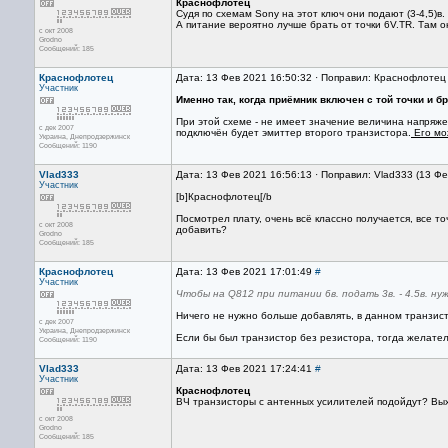
Краснофлотец
Судя по схемам Sony на этот ключ они подают (3-4,5)в.
А питание вероятно лучше брать от точки 6V.TR. Там о
с окт 2008
Grodno
Сообщений: 185
Краснофлотец
Дата: 13 Фев 2021 16:50:32 · Поправил: Краснофлотец
Участник
Именно так, когда приёмник включен с той точки и б
При этой схеме - не имеет значение величина напряже
с дек 2007
подключён будет эмиттер второго транзистора.
Его мож
Украина, Днепродзержинск
Сообщений: 1190
Vlad333
Дата: 13 Фев 2021 16:56:13 · Поправил: Vlad333 (13 Ф
Участник
[b]Краснофлотец[/b
Посмотрел плату, очень всё классно получается, все то
с окт 2008
добавить?
Grodno
Сообщений: 185
Краснофлотец
Дата: 13 Фев 2021 17:01:49
#
Участник
Чтобы на Q812 при питании 6в. подать 3в. - 4.5в. н
Ничего не нужно больше добавлять, в данном транзист
с дек 2007
Украина, Днепродзержинск
Если бы был транзистор без резистора, тогда желател
Сообщений: 1190
Vlad333
Дата: 13 Фев 2021 17:24:41
#
Участник
Краснофлотец
ВЧ транзисторы с антенных усилителей подойдут? Выхо
с окт 2008
Grodno
Сообщений: 185