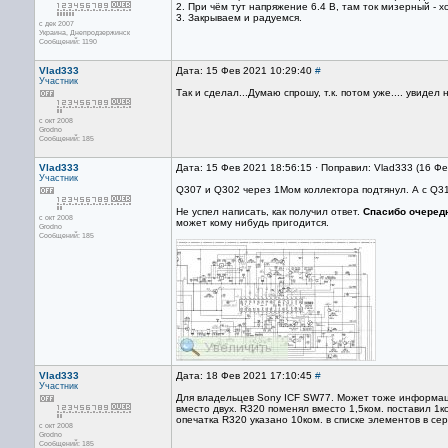
2. При чём тут напряжение 6.4 В, там ток мизерный - хо
3. Закрываем и радуемся.
с дек 2007
Украина, Днепродзержинск
Сообщений: 1190
Vlad333
Дата: 15 Фев 2021 10:29:40
#
Участник
Так и сделал...Думаю спрошу, т.к. потом уже.... увидел 
с окт 2008
Grodno
Сообщений: 185
Vlad333
Дата: 15 Фев 2021 18:56:15 · Поправил: Vlad333 (16 Ф
Участник
Q307 и Q302 через 1Мом коллектора подтянул. А с Q
Не успел написать, как получил ответ.
Спасибо очеред
с окт 2008
может кому нибудь пригодится.
Grodno
Сообщений: 185
Vlad333
Дата: 18 Фев 2021 17:10:45
#
Участник
Для владельцев Sony ICF SW77. Может тоже информаци
вместо двух. R320 поменял вместо 1,5ком. поставил 1
опечатка R320 указано 10ком. в списке элементов в сер
с окт 2008
Grodno
Сообщений: 185