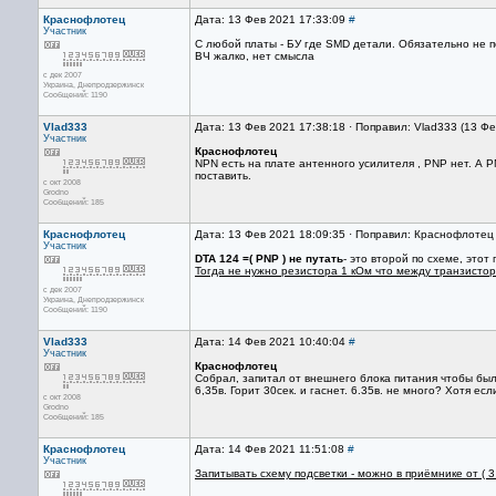
Краснофлотец
Дата: 13 Фев 2021 17:33:09
#
Участник
С любой платы - БУ где SMD детали. Обязательно не 
ВЧ жалко, нет смысла
с дек 2007
Украина, Днепродзержинск
Сообщений: 1190
Vlad333
Дата: 13 Фев 2021 17:38:18 · Поправил: Vlad333 (13 Ф
Участник
Краснофлотец
NPN есть на плате антенного усилителя , PNP нет. А 
поставить.
с окт 2008
Grodno
Сообщений: 185
Краснофлотец
Дата: 13 Фев 2021 18:09:35 · Поправил: Краснофлотец
Участник
DTA 124 =( PNP ) не путать
- это второй по схеме, этот
Тогда не нужно резистора 1 кОм что между транзисто
с дек 2007
Украина, Днепродзержинск
Сообщений: 1190
Vlad333
Дата: 14 Фев 2021 10:40:04
#
Участник
Краснофлотец
Собрал, запитал от внешнего блока питания чтобы был
6,35в. Горит 30сек. и гаснет. 6.35в. не много? Хотя 
с окт 2008
Grodno
Сообщений: 185
Краснофлотец
Дата: 14 Фев 2021 11:51:08
#
Участник
Запитывать схему подсветки - можно в приёмнике от ( 3