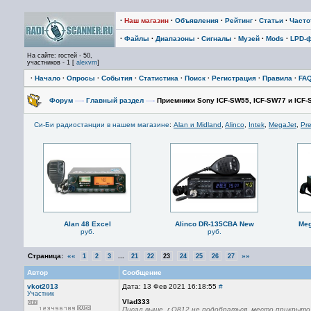
·
Наш магазин
·
Объявления
·
Рейтинг
·
Статьи
·
Част
·
Файлы
·
Диапазоны
·
Сигналы
·
Музей
·
Mods
·
LPD-
На сайте: гостей - 50,
участников - 1 [
alexvrn
]
·
Начало
·
Опросы
·
События
·
Статистика
·
Поиск
·
Регистрация
·
Правила
·
FA
Форум
—›
Главный раздел
—›
Приемники Sony ICF-SW55, ICF-SW77 и ICF
Си-Би радиостанции в нашем магазине
:
Alan и Midland
,
Alinco
,
Intek
,
MegaJet
,
Pre
Alan 48 Excel
Alinco DR-135CBA New
Meg
руб.
руб.
Страница:
««
...
»»
1
2
3
21
22
23
24
25
26
27
Автор
Сообщение
vkot2013
Дата: 13 Фев 2021 16:18:55
#
Участник
Vlad333
Писал выше, r Q812 не подобраться, место прикрыто