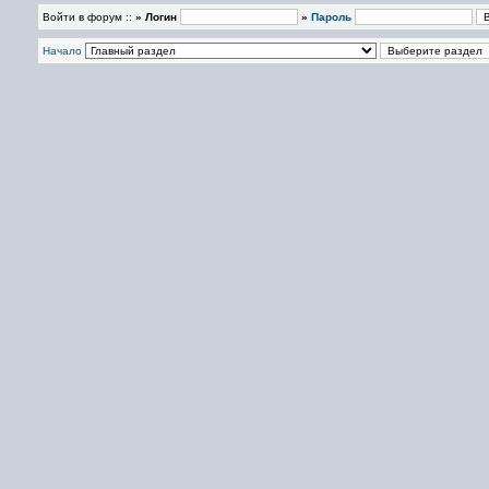
Войти в форум ::
» Логин
»
Пароль
Начало