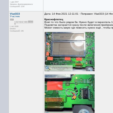
с дек 2007
Украина, Днепродзержинск
Сообщений: 1190
Vlad333
Дата: 14 Фев 2021 12:11:01 · Поправил: Vlad333 (14 Фе
Участник
Краснофлотец
Взял то что было рядом 6в. Нужно будет в параллель 1
Подсветка загорается сразу после включения приёмника
с окт 2008
Может емкость какую где повесить нужно ещё , чтобы п
Grodno
Сообщений: 185