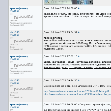
Краснофлотец
Дата: 14 Фев 2021 14:00:05
#
Участник
Так и должно быть, что сразу включается - это даже оч
Время сами делайте, 10 -15 сек норм. Вы первый в мир
с дек 2007
Украина, Днепродзержинск
Сообщений: 1190
Vlad333
Дата: 14 Фев 2021 15:54:37
#
Участник
Краснофлотец
Николай низкий поклон и спасибо Вам за помощь. Эпоп
светодиоды на жёлтые на 10000мкд. Потребление подс
с окт 2008
NPN выпаял с антенного усилителя BFG 67, второй PNP
Grodno
подсветки 15сек.
Сообщений: 185
Краснофлотец
Дата: 14 Фев 2021 17:02:15
#
Участник
Знаю, как удобно - когда - крутнёшь колёсико, или к
приёмники на автоматическое включение подсветки от 
Кто этого не сделал, тот мучается ночью, постоянно н
с дек 2007
Украина, Днепродзержинск
Сообщений: 1190
Vlad333
Дата: 15 Фев 2021 09:44:36
#
Участник
Сомнения всё же есть, 6,4в. для ключей DTA и DTC не
http://www.radioscanner.ru/uploader/2021/dta124eka.pdf
с окт 2008
http://www.radioscanner.ru/uploader/2021/datasheet.hk_p
Grodno
Сообщений: 185
Краснофлотец
Дата: 15 Фев 2021 10:08:06 · Поправил: Краснофлотец
Участник
1.У Вас батарейки что имеют 6.4 В ??????. (от 6 до 4.