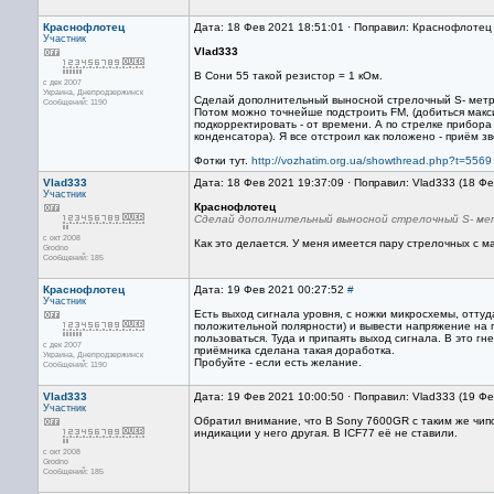
Краснофлотец
Дата: 18 Фев 2021 18:51:01 · Поправил: Краснофлотец
Участник
Vlad333
В Сони 55 такой резистор = 1 кОм.
с дек 2007
Украина, Днепродзержинск
Сделай дополнительный выносной стрелочный S- метр, 
Сообщений: 1190
Потом можно точнейше подстроить FM, (добиться макси
подкорректировать - от времени. А по стрелке прибор
конденсатора). Я все отстроил как положено - приём зве
Фотки тут.
http://vozhatim.org.ua/showthread.php?t=5569
Vlad333
Дата: 18 Фев 2021 19:37:09 · Поправил: Vlad333 (18 Ф
Участник
Краснофлотец
Сделай дополнительный выносной стрелочный S- метр,
с окт 2008
Как это делается. У меня имеется пару стрелочных с м
Grodno
Сообщений: 185
Краснофлотец
Дата: 19 Фев 2021 00:27:52
#
Участник
Есть выход сигнала уровня, с ножки микросхемы, оттуд
положительной полярности) и вывести напряжение на гне
пользоваться. Туда и припаять выход сигнала. В это гн
с дек 2007
приёмника сделана такая доработка.
Украина, Днепродзержинск
Пробуйте - если есть желание.
Сообщений: 1190
Vlad333
Дата: 19 Фев 2021 10:00:50 · Поправил: Vlad333 (19 Ф
Участник
Обратил внимание, что В Sony 7600GR с таким же чип
индикации у него другая. В ICF77 её не ставили.
с окт 2008
Grodno
Сообщений: 185