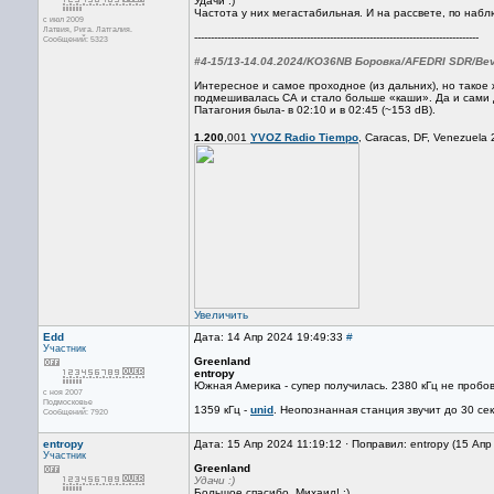
Удачи :)
Частота у них мегастабильная. И на рассвете, по наб
с июл 2009
Латвия, Рига. Латгалия.
--------------------------------------------------------------------------------------
Сообщений: 5323
#4-15/13-14.04.2024/KO36NB Боровка/AFEDRI SDR/Be
Интересное и самое проходное (из дальних), но такое 
подмешивалась СА и стало больше «каши». Да и сами
Патагония была- в 02:10 и в 02:45 (~153 dB).
1.200
,001
YVOZ Radio Tiempo
, Caracas, DF, Venezuel
Увеличить
Edd
Дата: 14 Апр 2024 19:49:33
#
Участник
Greenland
entropy
Южная Америка - супер получилась. 2380 кГц не пробо
с ноя 2007
Подмосковье
1359 кГц -
unid
. Неопознанная станция звучит до 30 се
Сообщений: 7920
entropy
Дата: 15 Апр 2024 11:19:12 · Поправил: entropy (15 Апр
Участник
Greenland
Удачи :)
Большое спасибо, Михаил! :)