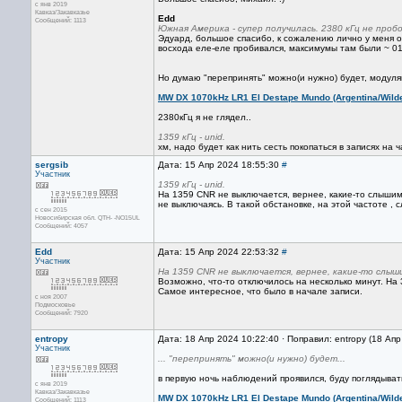
с янв 2019
Кавказ/Закавказье
Edd
Сообщений: 1113
Южная Америка - супер получилась. 2380 кГц не проб
Эдуард, большое спасибо, к сожалению лично у меня о
восхода еле-еле пробивался, максимумы там были ~ 01:
Но думаю "перепринять" можно(и нужно) будет, модуляц
MW DX 1070kHz LR1 El Destape Mundo (Argentina/Wild
2380кГц я не глядел..
1359 кГц - unid.
хм, надо будет как нить сесть покопаться в записях н
sergsib
Дата: 15 Апр 2024 18:55:30
#
Участник
1359 кГц - unid.
На 1359 СNR не выключается, вернее, какие-то слышим
не выключаясь. В такой обстановке, на этой частоте ,
с сен 2015
Новосибирская обл. QTH- -NO15UL
Сообщений: 4057
Edd
Дата: 15 Апр 2024 22:53:32
#
Участник
На 1359 СNR не выключается, вернее, какие-то слы
Возможно, что-то отключилось на несколько минут. На 
Самое интересное, что было в начале записи.
с ноя 2007
Подмосковье
Сообщений: 7920
entropy
Дата: 18 Апр 2024 10:22:40 · Поправил: entropy (18 Ап
Участник
... "перепринять" можно(и нужно) будет...
в первую ночь наблюдений проявился, буду поглядывать
с янв 2019
Кавказ/Закавказье
MW DX 1070kHz LR1 El Destape Mundo (Argentina/Wild
Сообщений: 1113