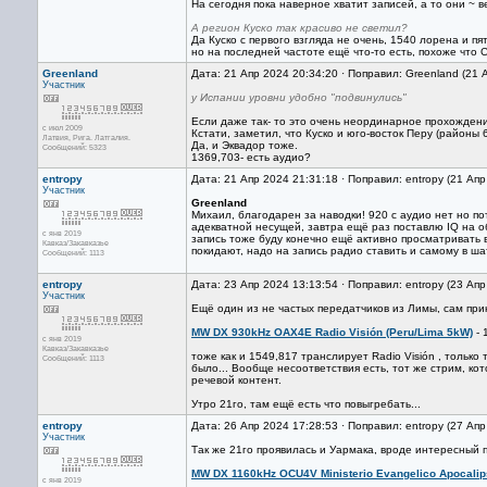
На сегодня пока наверное хватит записей, а то они ~ в
А регион Куско так красиво не светил?
Да Куско с первого взгляда не очень, 1540 лорена и п
но на последней частоте ещё что-то есть, похоже что 
Greenland
Дата: 21 Апр 2024 20:34:20 · Поправил: Greenland (21 
Участник
у Испании уровни удобно "подвинулись"
Если даже так- то это очень неординарное прохождение
с июл 2009
Кстати, заметил, что Куско и юго-восток Перу (районы 
Латвия, Рига. Латгалия.
Да, и Эквадор тоже.
Сообщений: 5323
1369,703- есть аудио?
entropy
Дата: 21 Апр 2024 21:31:18 · Поправил: entropy (21 Ап
Участник
Greenland
Михаил, благодарен за наводки! 920 с аудио нет но по
адекватной несущей, завтра ещё раз поставлю IQ на о
с янв 2019
запись тоже буду конечно ещё активно просматривать в
Кавказ/Закавказье
покидают, надо на запись радио ставить и самому в ша
Сообщений: 1113
entropy
Дата: 23 Апр 2024 13:13:54 · Поправил: entropy (23 Ап
Участник
Ещё один из не частых передатчиков из Лимы, сам пр
MW DX 930kHz OAX4E Radio Visión (Peru/Lima 5kW)
- 
с янв 2019
Кавказ/Закавказье
тоже как и 1549,817 транслирует Radio Visión , только
Сообщений: 1113
было... Вообще несоответствия есть, тот же стрим, ко
речевой контент.
Утро 21го, там ещё есть что повыгребать...
entropy
Дата: 26 Апр 2024 17:28:53 · Поправил: entropy (27 Ап
Участник
Так же 21го проявилась и Уармака, вроде интересный п
MW DX 1160kHz OCU4V Ministerio Evangelico Apocalip
с янв 2019