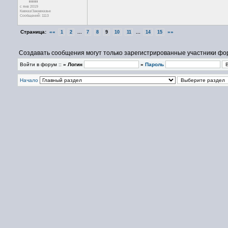
с янв 2019
Кавказ/Закавказье
Сообщений: 1113
Страница:
««
...
...
»»
1
2
7
8
9
10
11
14
15
Создавать сообщения могут только зарегистрированные участники фо
Войти в форум ::
» Логин
»
Пароль
Начало