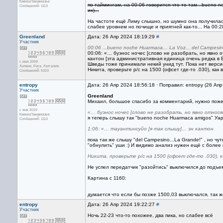
Кавказ/Закавказье
по таймингам, на 00:06 говорится что-то там...bueno noc
Сообщений: 1113
их)...
На частоте ещё Лиму слышно, но шумно она получила
слабее уровнем но почище и приятней как-то... На 00:2
Greenland
Дата: 26 Апр 2024 18:19:29
#
Участник
00:06 ...bueno noche Huarmaca… La Voz... del Campesin
00:06: «… буэнос ночес [слово не разобрать, но явно 
кантон [эта административная единица очень редка в Бо
с июл 2009
Шведы тоже принимали некий унид тут. Пока нет верси
Латвия, Рига. Латгалия.
Никита, проверьте р/с на 1500 (офсет где-то .030), как 
Сообщений: 5323
entropy
Дата: 26 Апр 2024 18:56:18 · Поправил: entropy (26 Ап
Участник
Greenland
Михаил, большое спасибо за комментарий, нужно пожев
с янв 2019
«… буэнос ночес [слово не разобрать, но явно относ
Кавказ/Закавказье
я теперь слышу так "bueno noche Huarmaca amigos" Уар
Сообщений: 1113
1:06: «… тауантинсуйо [я так слышу]… эн кантон
пока так же слышу "del Campesino...La Grande!" , но чу
"обнулить" уши :) И видимо анализ нужен ещё с более 
Никита, проверьте р/с на 1500 (офсет где-то .030), 
Не успел передатчик "разойтись" выключился до подъе
Картина с 1160:
думается что если бы позже 1500,03 выключался, так ж
entropy
Дата: 26 Апр 2024 19:22:27
#
Участник
Ночь 22-23 что-то похожее, два пика, но слабее всё