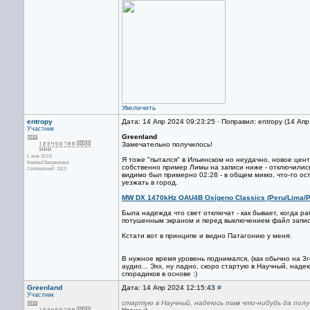
Увеличить
entropy
Дата: 14 Апр 2024 09:23:25 · Поправил: entropy (14 Ап
Участник
Greenland
Замечательно получилось!
с янв 2019
Я тоже "пытался" в Ильинском но неудачно, новое цен
Кавказ/Закавказье
собственно пример Лимы на записи ниже - отключились 
Сообщений: 1113
видимо был примерно 02:28 - в общем мимо, что-то ост
уезжать в город.
MW DX 1470kHz OAU4B Oxígeno Classics (Peru/Lima/P
Была надежда что свет отключат - как бывает, когда р
потушенным экраном и перед выключением файл записыв
Кстати вот в принципе и видно Патагонию у меня:
В нужное время уровень поднимался, (как обычно на 3ге
аудио... Эхх, ну ладно, скоро стартую в Научный, наде
спорадиков в основе :)
Greenland
Дата: 14 Апр 2024 12:15:43
#
Участник
стартую в Научный, надеюсь там что-нибудь да пол