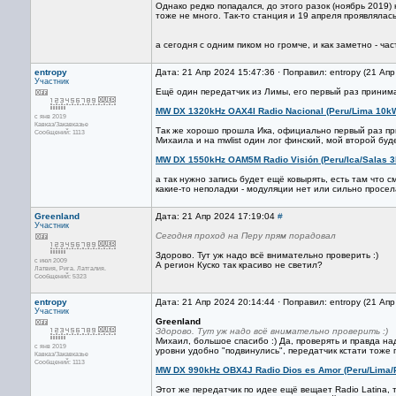
Однако редко попадался, до этого разок (ноябрь 2019
тоже не много. Так-то станция и 19 апреля проявлялась
а сегодня с одним пиком но громче, и как заметно - час
entropy
Дата: 21 Апр 2024 15:47:36 · Поправил: entropy (21 Ап
Участник
Ещё один передатчик из Лимы, его первый раз принима
MW DX 1320kHz OAX4I Radio Nacional (Peru/Lima 10k
с янв 2019
Кавказ/Закавказье
Так же хорошо прошла Ика, официально первый раз при
Сообщений: 1113
Михаила и на mwlist один лог финский, мой второй буд
MW DX 1550kHz OAM5M Radio Visión (Peru/Ica/Salas 
а так нужно запись будет ещё ковырять, есть там что с
какие-то неполадки - модуляции нет или сильно просел
Greenland
Дата: 21 Апр 2024 17:19:04
#
Участник
Сегодня проход на Перу прям порадовал
Здорово. Тут уж надо всё внимательно проверить :)
с июл 2009
А регион Куско так красиво не светил?
Латвия, Рига. Латгалия.
Сообщений: 5323
entropy
Дата: 21 Апр 2024 20:14:44 · Поправил: entropy (21 Ап
Участник
Greenland
Здорово. Тут уж надо всё внимательно проверить :)
Михаил, большое спасибо :) Да, проверять и правда н
с янв 2019
уровни удобно "подвинулись", передатчик кстати тоже 
Кавказ/Закавказье
Сообщений: 1113
MW DX 990kHz OBX4J Radio Dios es Amor (Peru/Lima/
Этот же передатчик по идее ещё вещает Radio Latina, 