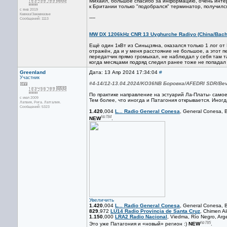
Михаил, большое спасибо за информацию, очень интер
к Британии только "подобрался" терминатор, получился 
с янв 2019
Кавказ/Закавказье
----
Сообщений: 1113
MW DX 1206kHz CNR 13 Uyghurche Radiyo (China/Bac
Ещё один 1кВт из Синьцзяна, оказался только 1 лог от
отражён, да и у меня расстояние не большое, а этот п
передатчик прямо громыхал, не наблюдал у себя там та
когда месяцами подряд следил ранее тоже не попадал н
Greenland
Дата: 13 Апр 2024 17:34:04
#
Участник
#4-14/12-13.04.2024/KO36NB Боровка/AFEDRI SDR/Be
По практике направление на эстуарий Ла-Платы- самое
с июл 2009
Тем более, что иногда и Патагония открывается. Иногда
Латвия, Рига. Латгалия.
Сообщений: 5323
1.420
,004
L... Radio General Conesa
, General Conesa, 
№784
NEW
.
Увеличить
1.420
,004
L... Radio General Conesa
, General Conesa, 
829
,972
LU14 Radio Provincia de Santa Cruz
, Chimen A
1.150
,000
LRA2 Radio Nacional
, Viedma, Río Negro, Arg
№785
Это уже Патагония и «новый» регион :)
NEW
.