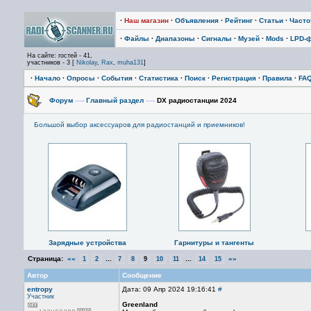
·
Наш магазин
·
Объявления
·
Рейтинг
·
Статьи
·
Част
·
Файлы
·
Диапазоны
·
Сигналы
·
Музей
·
Mods
·
LPD-
На сайте: гостей - 41,
участников - 3 [
Nikolay
,
Rax
,
muha131
]
·
Начало
·
Опросы
·
События
·
Статистика
·
Поиск
·
Регистрация
·
Правила
·
FA
Форум
—›
Главный раздел
—›
DX радиостанции 2024
Большой выбор аксессуаров для радиостанций и приемников!
Зарядные устройства
Гарнитуры и тангенты
Страница:
««
...
...
»»
1
2
7
8
9
10
11
14
15
Автор
Сообщение
entropy
Дата: 09 Апр 2024 19:16:41
#
Участник
Greenland