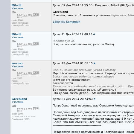
Mihaill
Дата: 09 Дек 2024 11:55:56 · Поправил: Mihaill (09 Дек 
Участник
Greenland
Спасибо, понятно. Я пытался услышать
Кариньоса, Ма
с мар 2006
1450 кГц Колумбия
Санкт-Петербург
Сообщений: 1571
Mihaill
Дата: 11 Дек 2024 17:48:14
#
Участник
Я попробую ЗГ.
Всë, он закончил вещание, уехал в Москву.
с мар 2006
Санкт-Петербург
Сообщений: 1571
wazzoo
Дата: 12 Дек 2024 01:03:15
#
Участник
Всë, он закончил вещание, уехал в Москву.
Мда. Не понимаю я этого человека. Передатчик построи
Зима - это время ведения прямых эфиров
с авг 2016
И тут же его сворачивает.
Псков
Как говорится
Сообщений: 7674
Тусовщиков и наблюдателей - хоть пруд пруди.... Пр
Вот прямо сразу виден реальный деятель )
Что делал, зачем делал... АМ шарманщики мне кажетс
Greenland
Дата: 31 Дек 2024 20:54:53
#
Участник
Попробовал ещё несколько раз Северную Америку- день
Прошедший год был довольно неспокойным со стороны
с июл 2009
Северной Америки, скорее всего, не оправдаются (в н
Латвия, Рига. Латгалия.
«кристаллизации» полярной шапки ждать ещё 8-9 лет, 
Сообщений: 5323
Благо, что там АМ жизнь всё ещё разнообразна. Весно
------------------------------------------------------
Поздравляю всех с наступившим и наступающим новым