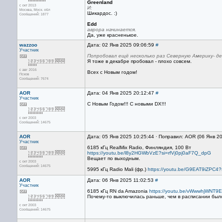
Greenland
с окт 2013
И:
Москва, Mоск. обл
Шикардос. :)
Сообщений: 1877
Edd
аврора начинается.
Да, уже красненькое.
wazzoo
Дата: 02 Янв 2025 09:06:59
#
Участник
Попробовал ещё несколько раз Северную Америку- ден
Я тоже в декабре пробовал - плохо совсем.
с авг 2016
Всех с Новым годом!
Псков
Сообщений: 7674
AOR
Дата: 04 Янв 2025 20:12:47
#
Участник
С Новым Годом!!! С новыми DX!!!
с окт 2003
Сообщений: 14675
AOR
Дата: 05 Янв 2025 10:25:44 · Поправил: AOR (06 Янв 2
Участник
6185 кГц RealMix Radio, Финляндия, 100 Вт
https://youtu.be/l8y2HGWbVzE?si=rfVj0pj0aF7Q_dpG
Вещает по выходным.
с окт 2003
Сообщений: 14675
5995 кГц Radio Mali (фр.)
https://youtu.be/G9EAT9iZPC4?
AOR
Дата: 06 Янв 2025 11:02:53
#
Участник
6185 кГц RN da Amazonia
https://youtu.be/vWwwhjWNT
Почему-то выключилась раньше, чем в расписании был
с окт 2003
Сообщений: 14675