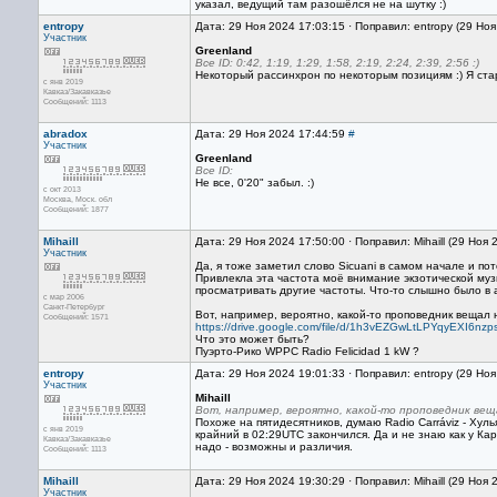
указал, ведущий там разошёлся не на шутку :)
entropy
Дата: 29 Ноя 2024 17:03:15 · Поправил: entropy (29 Но
Участник
Greenland
Все ID: 0:42, 1:19, 1:29, 1:58, 2:19, 2:24, 2:39, 2:56 :)
Некоторый рассинхрон по некоторым позициям :) Я стар
с янв 2019
Кавказ/Закавказье
Сообщений: 1113
abradox
Дата: 29 Ноя 2024 17:44:59
#
Участник
Greenland
Все ID:
Не все, 0'20" забыл. :)
с окт 2013
Москва, Mоск. обл
Сообщений: 1877
Mihaill
Дата: 29 Ноя 2024 17:50:00 · Поправил: Mihaill (29 Ноя
Участник
Да, я тоже заметил слово Sicuani в самом начале и пот
Привлекла эта частота моë внимание экзотической музы
просматривать другие частоты. Что-то слышно было в 
с мар 2006
Санкт-Петербург
Вот, например, вероятно, какой-то проповедник вещал н
Сообщений: 1571
https://drive.google.com/file/d/1h3vEZGwLtLPYqyEXI6n
Что это может быть?
Пуэрто-Рико WPPC Radio Felicidad 1 kW ?
entropy
Дата: 29 Ноя 2024 19:01:33 · Поправил: entropy (29 Но
Участник
Mihaill
Вот, например, вероятно, какой-то проповедник веща
Похоже на пятидесятников, думаю Radio Carráviz - Хул
с янв 2019
крайний в 02:29UTC закончился. Да и не знаю как у Ка
Кавказ/Закавказье
надо - возможны и различия.
Сообщений: 1113
Mihaill
Дата: 29 Ноя 2024 19:30:29 · Поправил: Mihaill (29 Ноя
Участник