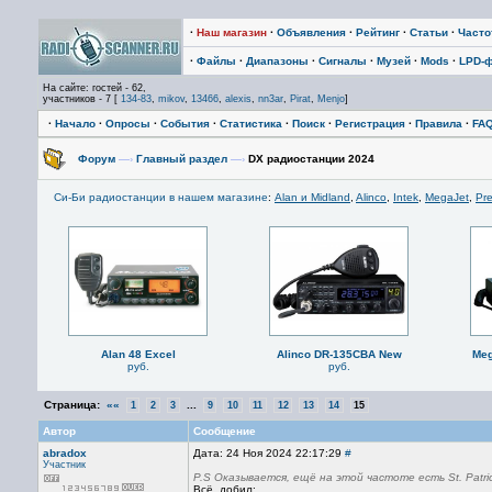
·
Наш магазин
·
Объявления
·
Рейтинг
·
Статьи
·
Част
·
Файлы
·
Диапазоны
·
Сигналы
·
Музей
·
Mods
·
LPD-
На сайте: гостей - 62,
участников - 7 [
134-83
,
mikov
,
13466
,
alexis
,
nn3ar
,
Pirat
,
Menjo
]
·
Начало
·
Опросы
·
События
·
Статистика
·
Поиск
·
Регистрация
·
Правила
·
FA
Форум
—›
Главный раздел
—›
DX радиостанции 2024
Си-Би радиостанции в нашем магазине
:
Alan и Midland
,
Alinco
,
Intek
,
MegaJet
,
Pre
Alan 48 Excel
Alinco DR-135CBA New
Meg
руб.
руб.
Страница:
««
...
1
2
3
9
10
11
12
13
14
15
Автор
Сообщение
abradox
Дата: 24 Ноя 2024 22:17:29
#
Участник
P.S Оказывается, ещё на этой частоте есть St. Patrick
Всё, добил: