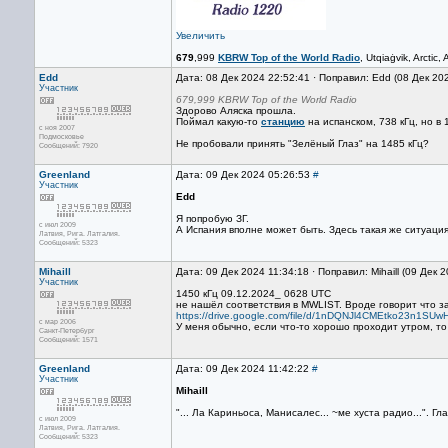
Увеличить
679
,999
KBRW Top of the World Radio
, Utqiaġvik, Arct
Edd
Дата: 08 Дек 2024 22:52:41 · Поправил: Edd (08 Дек 20
Участник
679,999 KBRW Top of the World Radio
Здорово Аляска прошла.
Поймал какую-то
станцию
на испанском, 738 кГц, но в
с ноя 2007
Подмосковье
Не пробовали принять "Зелёный Глаз" на 1485 кГц?
Сообщений: 7920
Greenland
Дата: 09 Дек 2024 05:26:53
#
Участник
Edd
Я попробую ЗГ.
с июл 2009
А Испания вполне может быть. Здесь такая же ситуация..
Латвия, Рига. Латгалия.
Сообщений: 5323
Mihaill
Дата: 09 Дек 2024 11:34:18 · Поправил: Mihaill (09 Дек 
Участник
1450 кГц 09.12.2024_ 0628 UTC
не нашëл соответствия в MWLIST. Вроде говорит что з
https://drive.google.com/file/d/1nDQNJl4CMEtko23n1SU
с мар 2006
У меня обычно, если что-то хорошо проходит утром, то 
Санкт-Петербург
Сообщений: 1571
Greenland
Дата: 09 Дек 2024 11:42:22
#
Участник
Mihaill
"... Ла Кариньоса, Манисалес... ~ме хуста радио...". Гл
с июл 2009
Латвия, Рига. Латгалия.
Сообщений: 5323