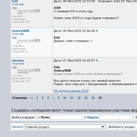
Edd
Дата: 06 Янв 2025 12:53:09 · Поправил: Edd (07 Янв 20
Участник
AOR
C первыми DX в этом году.
с ноя 2007
Новую тему 2025-го года будем открывать?
Подмосковье
Сообщений: 7920
AndreyNDB
Дата: 06 Янв 2025 23:34:40
#
Участник
Edd
Думаю, ответ очевиден :)
с янв 2019
Подмосковье
Сообщений: 58
abradox
Дата: 07 Янв 2025 14:03:57
#
Участник
Edd
AndreyNDB
Новую тему 2025-го года будем открывать?
с окт 2013
Москва, Mоск. обл
Все долго играли в игру, кто первый моргнёт.
Сообщений: 1877
Ладно, всех ещё раз с праздниками, и перемещаемся 
DX радиостанции 2025
Страница:
««
...
1
2
3
9
10
11
12
13
14
15
Создавать сообщения могут только зарегистрированные участники фо
Войти в форум ::
» Логин
»
Пароль
Начало