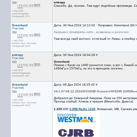
entropy
Спасибо. Да, похоже. Там идут подобные проповеди. Се
с мар 2006
Санкт-Петербург
Сообщений: 1571
Greenland
Дата: 30 Ноя 2024 14:12:02 · Поправил: Greenland (30 
Участник
Карравиз проверять надо - возможны и различия.
Там всегда свой контент, отличный от Лимы, и плейер
с июл 2009
Латвия, Рига. Латгалия.
Сообщений: 5323
entropy
Дата: 30 Ноя 2024 18:04:28
#
Участник
Greenland
Помню с Куско на 1490 разнится тоже, а вот с Лимой 
1490кГц и 1570кГц, ну это в принципе логично..
с янв 2019
Кавказ/Закавказье
Сообщений: 1113
Greenland
Дата: 08 Дек 2024 18:25:42
#
Участник
#4-1 07-08.12.2024/KO36NB Gruoveri/AFEDRI SDR/Bev
Добрался до Северной Америки. Пока на 250 метровую
с июл 2009
Проход слабый. Аляска и прерии (Манитоба, Дакота).
Латвия, Рига. Латгалия.
Сообщений: 5323
1.220
,000
CJRB Radio 1220
, Boissevain, MB, Canada pl