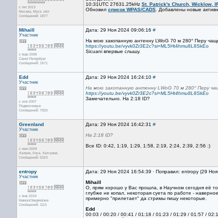
10:31UTC 27631.25kHz
St. Patrick's Church, Wicklow, I
с окт 2013
Обновил
список WPAS/CADS
. Добавлены новые активн
Москва, Mоск. обл
Сообщений: 1877
Mihaill
Дата: 29 Ноя 2024 09:06:16
#
Участник
На мою закопанную антенну LWoG 70 м 280° Перу чаще 
https://youtu.be/vyvk0Zr3E2c?si=ML5Ht4hmu8L8SkEo
Sicuani впервые слышу.
с мар 2006
Санкт-Петербург
Сообщений: 1571
Edd
Дата: 29 Ноя 2024 16:24:10
#
Участник
На мою закопанную антенну LWoG 70 м 280° Перу чащ
https://youtu.be/vyvk0Zr3E2c?si=ML5Ht4hmu8L8SkEo
Замечательно. На 2:18 ID?
с ноя 2007
Подмосковье
Сообщений: 7920
Greenland
Дата: 29 Ноя 2024 16:42:31
#
Участник
На 2:18 ID?
Все ID: 0:42, 1:19, 1:29, 1:58, 2:19, 2:24, 2:39, 2:56 :)
с июл 2009
Латвия, Рига. Латгалия.
Сообщений: 5323
entropy
Дата: 29 Ноя 2024 16:54:39 · Поправил: entropy (29 Но
Участник
Mihaill
О, прям хорошо у Вас прошла, в Научном сегодня её то
глубже не копал, некоторая суета по работе - наверно
с янв 2019
примерно "прилетает" да стримы пишу некоторые.
Кавказ/Закавказье
Сообщений: 1113
Edd
00:03 / 00:20 / 00:41 / 01:18 / 01:23 / 01:29 / 01:57 / 0