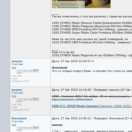
____
Так же отметились с того же региона с таким же распы
1450 ZYH601 Rádio Difusora Cristal Quixeramobim 9188
1340 ZYH661 Rádio Pitaguary Maracanaú 9021km 248deg
1300 ZYH586 RDN Fortaleza 9017km 248deg - рваная г
1200 ZYH585 Super Rádio Clube Fortaleza 9018km 248d
Ниже по частоте уже распыл не такой очевидный, но
1010 ZYH625 CBN Fortaleza 9012km 248deg - заявлено 5
____
Еще отту да же
1520 ZYH635 Rádio Regional de Ipu 9184km 250deg - о
wazzoo
Дата: 27 Авг 2023 10:33:57
#
Участник
Greenland
Что то открыл я карту Киви - и похоже что стало их за
с авг 2016
Псков
Сообщений: 7674
wazzoo
Дата: 27 Авг 2023 14:19:33 · Поправил: wazzoo (27 Авг
Участник
1550 - Caranavi, BOL? Не пойму - ID не могу услышать
https://youtu.be/_CRHeVyfryY
с авг 2016
1550
BOL
CP115 Radio Caranavi
Caranavi. 10kW. 11811
Псков
Сообщений: 7674
Greenland
Дата: 27 Авг 2023 14:30:12 · Поправил: Greenland (27 
Участник
wazzoo
1:14- "... авентура... каранави, авенида марискаль... тре