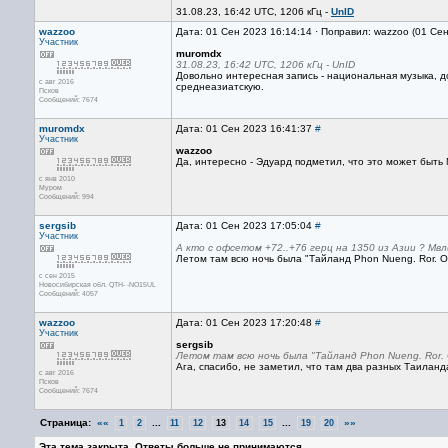
31.08.23, 16:42 UTC, 1206 кГц -
UnID
wazzoo
Дата: 01 Сен 2023 16:14:14 · Поправил: wazzoo (01 Се
Участник
muromdx
31.08.23, 16:42 UTC, 1206 кГц - UnID
Довольно интересная запись - национальная музыка, д
с авг 2016
среднеазиатскую.
Псков
Сообщений: 7674
muromdx
Дата: 01 Сен 2023 16:41:37
#
Участник
wazzoo
Да, интересно - Эдуард подметил, что это может быть
с янв 2010
Муром
Сообщений: 994
sergsib
Дата: 01 Сен 2023 17:05:04
#
Участник
А кто с офсетом +72..+76 герц на 1350 из Азии ? Мв
Летом там всю ночь была "Тайланд Phon Nueng. Ror. Or
с сен 2015
Новосибирская обл. QTH- -NO15UL
Сообщений: 4057
wazzoo
Дата: 01 Сен 2023 17:20:48
#
Участник
sergsib
Летом там всю ночь была "Тайланд Phon Nueng. Ror. 
Ага, спасибо, не заметил, что там два разных Таиланд
с авг 2016
Псков
Сообщений: 7674
Страница:
««
...
...
»»
1
2
11
12
13
14
15
19
20
Эта тема закрыта. Ответы больше не принимаются.