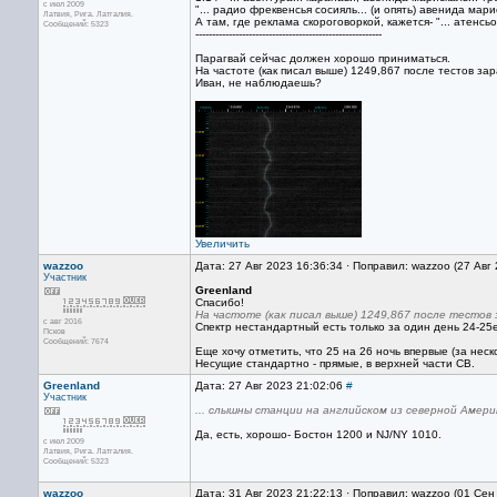
с июл 2009
"... радио фреквенсья сосияль... (и опять) авенида марис
Латвия, Рига. Латгалия.
А там, где реклама скороговоркой, кажется- "... атенсь
Сообщений: 5323
--------------------------------------------------------
Парагвай сейчас должен хорошо приниматься.
На частоте (как писал выше) 1249,867 после тестов за
Иван, не наблюдаешь?
Увеличить
wazzoo
Дата: 27 Авг 2023 16:36:34 · Поправил: wazzoo (27 Авг
Участник
Greenland
Спасибо!
На частоте (как писал выше) 1249,867 после тестов 
с авг 2016
Спектр нестандартный есть только за один день 24-25е
Псков
Сообщений: 7674
Еще хочу отметить, что 25 на 26 ночь впервые (за не
Несущие стандартно - прямые, в верхней части СВ.
Greenland
Дата: 27 Авг 2023 21:02:06
#
Участник
... слышны станции на английском из северной Америк
Да, есть, хорошо- Бостон 1200 и NJ/NY 1010.
с июл 2009
Латвия, Рига. Латгалия.
Сообщений: 5323
wazzoo
Дата: 31 Авг 2023 21:22:13 · Поправил: wazzoo (01 Сен