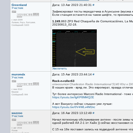
Greenland
Дата: 13 Авг 2023 21:40:31
#
Участник
Зафиксировал тесты передатчика в Асунсьоне (мусика 
Если станция останется на таком шифте, то принимат
с июл 2009
1.249
,863 ZP3 Red Chaqueña de Comunicaciónes, La Muy 
Латвия, Рига. Латгалия.
20230813_02-18.
Сообщений: 5323
Увеличить
muromdx
Дата: 15 Авг 2023 23:44:14
#
Участник
Rock-n-roller63
относится Charleston Radio International 5140 Khz к 
В наших краях - вряд ли. Это европират, правда отлич
с янв 2010
Муром
Тут более интересно Marconi Radio International - тож
Сообщений: 994
https://youtu.be/lgKP8Ml4Q2E
А вот Вануату сейчас слышно уже лучше:
https://youtu.be/0V4WLv4M1kc
wazzoo
Дата: 16 Авг 2023 13:12:49
#
Участник
Начал потихоньку обслуживание антенн - после зимы ча
одной рабочей АА 2-1 от Хайо )) сейчас восстановил 
с авг 2016
С 15 на 16е поставил запись на подводной антенне чт
Псков