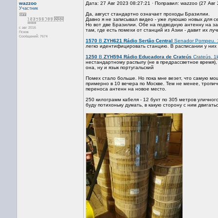
wazzoo
Дата: 27 Авг 2023 08:27:21 · Поправил: wazzoo (27 Авг
Участник
Да, август стандартно означает проходы Бразилии.
Давно я не записывал видео - уже лукошко новых для се
Но вот две Бразилии. Обе на подводную антенну на за
с авг 2016
там, где есть помехи от станций из Азии - давит их лу
Псков
Сообщений: 7674
1570
B
ZYH621 Rádio Sertão Central
Senador Pompeu. 1
легко идентифицировать станцию. В расписании у них в ч
1250
B
ZYH594 Rádio Educadora de Crateús
Crateús. 1
нестандартному распылу (не в предрассветное время),
она, ну и язык португальский
Помех стало больше. Но пока мне везет, что самую мо
примерно в 10 вечера по Москве. Тем не менее, тропиче
переноса антенн на новое место.
250 килограмм кабеля - 12 бухт по 305 метров уличног
буду потихоньку думать, в какую сторону с ним двигатьс