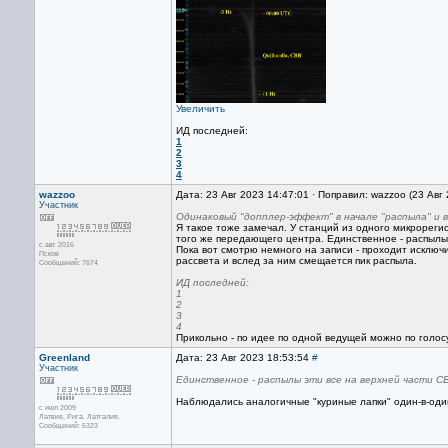
Увеличить
ИД последней:
1
2
3
4
wazzoo
Дата: 23 Авг 2023 14:47:01 · Поправил: wazzoo (23 Авг
Участник
Одинаковый "допплер-эффект" в начале "распыла" и в
Я такое тоже замечал. У станций из одного микрорег
того же передающего центра. Единственное - распылы 
с авг 2016
Пока вот смотрю немного на записи - проходит исклю
Псков
рассвета и вслед за ним смещается пик распыла.
Сообщений: 7674
ИД последней:
1
2
3
4
Прикольно - по идее по одной ведущей можно по голос
Greenland
Дата: 23 Авг 2023 18:53:54
#
Участник
Единственное - распылы эти все на верхней части С
Наблюдались аналогичные "куриные лапки" один-в-один в
с июл 2009
Латвия, Рига. Латгалия.
Сообщений: 5323