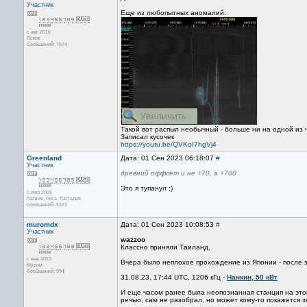
Участник
Еще из любопытных аномалий:
с авг 2016
Псков
Сообщений: 7674
Такой вот распыл необычный - больше ни на одной из ч
Записал кусочек
https://youtu.be/QVKoI7hgVj4
Greenland
Дата: 01 Сен 2023 06:18:07
#
Участник
древний оффсет и не +70, а +700
Это я тупанул :)
с июл 2009
Латвия, Рига. Латгалия.
Сообщений: 5323
muromdx
Дата: 01 Сен 2023 10:08:53
#
Участник
wazzoo
Классно приняли Таиланд.
с янв 2010
Вчера было неплохое прохождение из Японии - после з
Муром
Сообщений: 994
31.08.23, 17:44 UTC, 1206 кГц -
Нанкин, 50 кВт
И еще часом ранее была неопознанная станция на этой
речью, сам не разобрал, но может кому-то покажется 