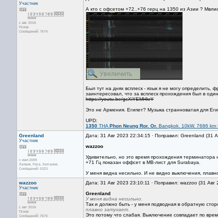
Участник
А кто с офсетом +72..+76 герц на 1350 из Азии ? Мвли
с авг 2016
Псков
Сообщений: 7674
Был тут на днях всплеск - язык я не могу определить, 
заинтересовал, что за всплеск прохождения был в один
https://youtu.be/gcXiYEMHkrY
Это не Армения. Египет? Музыка странноватая для Егип
UPD:
1350
THA
Phon Neung Ror. Or.
Bangkok. 10kW. 7686 km 
Greenland
Дата: 31 Авг 2023 22:34:15 · Поправил: Greenland (31 
Участник
wazzoo
Удивительно, но это время прохождения терминатора 
с июл 2009
+71 Гц показан оффсет в МВ-лист для Surabaya.
Латвия, Рига. Латгалия.
Сообщений: 5323
У меня видна несильно. И не видно выключения, плавно
wazzoo
Дата: 31 Авг 2023 23:10:11 · Поправил: wazzoo (31 Авг
Участник
Greenland
У меня видна несильно.
Так и должно быть - у меня подводная в обратную стор
с авг 2016
плавно затухает.
Псков
Это потому что слабая. Выключение совпадает по врем
Сообщений: 7674