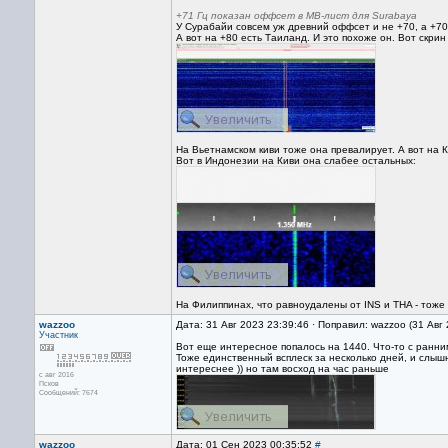
+71 Гц показан оффсет в МВ-лист для Surabaya
У Сурабайи совсем уж древний оффсет и не +70, а +7
А вот на +80 есть Таиланд. И это похоже он. Вот скрин
На Вьетнамском киви тоже она превалирует. А вот на К
Вот в Индонезии на Киви она слабее остальных:
На Филиппинах, что равноудалены от INS и THA - тоже 
wazzoo
Дата: 31 Авг 2023 23:39:46 · Поправил: wazzoo (31 Авг
Участник
Вот еще интересное попалось на 1440. Что-то с ранни
Тоже единственный всплеск за несколько дней, и слышн
интереснее )) но там восход на час раньше
с авг 2016
Псков
Сообщений: 7674
wazzoo
Дата: 01 Сен 2023 00:35:52
#