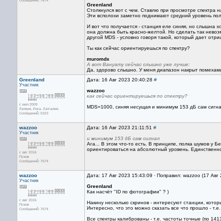
Сообщений: 7674
Greenland
Столкнулся вот с чем. Ставлю при просмотре спектра н
Эти всполохи заметно поднимают средний уровень по
И вот что получается - станция еле синяя, но слышна х
она должна быть красно-желтой. Но сделать так невозм
другой MDS - условно говоря такой, который дает отр
Ты как сейчас ориентируешься по спектру?
muromdx
А вот Вануату сейчас слышно уже лучше:
Да, здорово слышно. У меня диапазон накрыт помехами
Greenland
Дата: 16 Авг 2023 20:40:28
#
Участник
wazzoo
как сейчас ориентируешься по спектру?
с июл 2009
MDS=1000, синяя несущая и минимум 153 дБ сам сигнал
Латвия, Рига. Латгалия.
Сообщений: 5323
wazzoo
Дата: 16 Авг 2023 21:11:51
#
Участник
и минимум 153 дБ сам сигнал
Ага... В этом что-то есть. В принципе, полка шумов у 
ориентироваться на абсолютный уровень. Единственное
с авг 2016
Псков
Сообщений: 7674
wazzoo
Дата: 17 Авг 2023 15:43:09 · Поправил: wazzoo (17 Авг
Участник
Greenland
Как насчёт "ID по фотографии" ? )
с авг 2016
Накину несколько скринов - интересуют станции, котор
Псков
Интересно, что это можно сказать все что прошло - т.е
Сообщений: 7674
Все спектры калиброваны - т.е. частоты точные (по 141