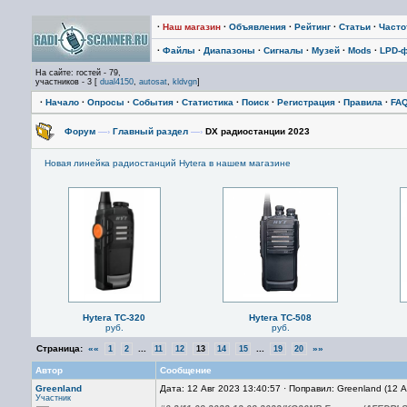
·
Наш магазин
·
Объявления
·
Рейтинг
·
Статьи
·
Част
·
Файлы
·
Диапазоны
·
Сигналы
·
Музей
·
Mods
·
LPD-
На сайте: гостей - 79,
участников - 3 [
dual4150
,
autosat
,
kldvgn
]
·
Начало
·
Опросы
·
События
·
Статистика
·
Поиск
·
Регистрация
·
Правила
·
FA
Форум
—›
Главный раздел
—›
DX радиостанции 2023
Новая линейка радиостанций Hytera в нашем магазине
Hytera TC-320
Hytera TC-508
руб.
руб.
Страница:
««
...
...
»»
1
2
11
12
13
14
15
19
20
Автор
Сообщение
Greenland
Дата: 12 Авг 2023 13:40:57 · Поправил: Greenland (12 
Участник