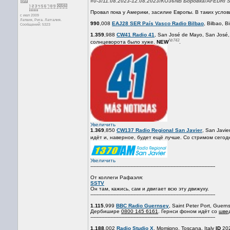
#0-3/11.08.2023-12.08.2023/KO36NB Боровка/AFEDRI
Провал пока у Америки, засилие Европы. В таких услов
с июл 2009
Латвия, Рига. Латгалия.
990
,008
EAJ28 SER País Vasco Radio Bilbao
, Bilbao, B
Сообщений: 5323
1.359
,988
CW41 Radio 41
, San José de Mayo, San José
№743
солнцеворота было хуже.
NEW
.
Увеличить
1.369
,850
CW137 Radio Regional San Javier
, San Javi
идёт и, наверное, будет ещё лучше. Со стримом сегодн
Увеличить
---------------------------------------------------------------------------------
От коллеги Рафаэля:
SSTV
Он там, кажись, сам и двигает всю эту движуху.
---------------------------------------------------------------------------------
1.115
,999
BBC Radio Guernsey
, Saint Peter Port, Guer
Дербишире
0800 145 6161
. Гернси фоном идёт со
шве
---------------------------------------------------------------------------------
1.188
,002
Radio Studio X
, Momigno, Toscana, Italy
ID
202