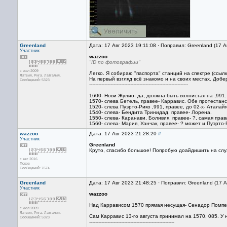
Greenland
Дата: 17 Авг 2023 19:11:08 · Поправил: Greenland (17 
Участник
wazzoo
"ID по фотографии"
с июл 2009
Легко. Я собираю "паспорта" станций на спектре (ссылку
Латвия, Рига. Латгалия.
На первый взгляд всё знакомо и на своих местах. Добе
Сообщений: 5323
-----------------------------------------------------------------
1600- Нови Жулио- да, должна быть волнистая на ,991.
1570- слева Бетель, правее- Карравис. Обе протестанс
1520- слева Пуэрто-Рико ,991, правее, до 02-х- Аталай
1540- слева- Бендита Тринидад, правее- Лорена.
1550- слева- Каранави, Боливия, правее- ?, самая пра
1560- слева- Мария, Уанчак, правее- ? может и Пуэрто-
wazzoo
Дата: 17 Авг 2023 21:28:20
#
Участник
Greenland
Круто, спасибо большое! Попробую доайдишить на слу
с авг 2016
Псков
Сообщений: 7674
Greenland
Дата: 17 Авг 2023 21:48:25 · Поправил: Greenland (17 
Участник
wazzoo
Над Каррависом 1570 прямая несущая- Сенадор Помпеу,
с июл 2009
Латвия, Рига. Латгалия.
Сам Карравис 13-го августа принимал на 1570, 085. У 
Сообщений: 5323
--------------------------------------------------------