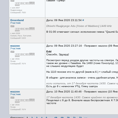
Гавайи - супер!
с ноя 2007
Подмосковье
Сообщений: 7920
Greenland
Дата: 09 Янв 2020 23:11:54
#
Участник
Dhivehi Raajjeyege Adu [Voice of Maldives] 1449 kHz
В 01:00 отмечают сигнал- исполнение гимна "Qaumii S
с июл 2009
Латвия, Рига. Латгалия.
Сообщений: 5323
wazzoo
Дата: 09 Янв 2020 23:27:16 · Поправил: wazzoo (09 Ян
Участник
Edd
Спасибо, Эдуард!
с авг 2016
Посмотрел перед уходом другие частоты на спектре. Га
Псков
таком же уровне с Гавайев. На 1460 (тоже Гонолулу), 1
Сообщений: 7674
не слышно модуляцию будет
На 1110 похоже кто-то другой (маяк м.б.) + слабый след
В общем - для анализа записи - очень удобная штука.
если осталось, от 17 декабря частота 1430. Самое к
Есть до 8 с немногим УТЦ. Гляну завтра
wazzoo
Дата: 10 Янв 2020 11:40:46 · Поправил: wazzoo (10 Янв
Участник
17 декабря частота 1430. Самое крайнее по времени
Пощелкал с 6 до 8. Вначале каша беспросветная. К 7:3
частоте
с авг 2016
Псков
Сообщений: 7674
Страница:
...
»»