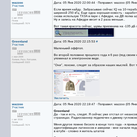
wazzoo
Дата: 05 Янв 2020 22:00:44 · Поправил: wazzoo (05 Ян
Участник
Если время найду.. Забрасываю сейчас IQ на 10-тераба
шириной 250 кГц. Еще одна хорошая новость - заработ
снова использую TX3A в паре с Афедри, на ДВ полка ш
с авг 2016
Ну и запись на Афедри весит в 2 раза меньше..
Псков
Сообщений: 7674
Вот такая красота сейчас, шумы приемника на -135 дБ
Greenland
Дата: 05 Янв 2020 22:15:53
#
Участник
Маленький оффтоп.
Во второй половине прошлого года я 6 раз (под своим
с июл 2009
упоминал в электронном виде.
Латвия, Рига. Латгалия.
Сообщений: 5323
"Они", похоже, следят за образом наших мыслей. Вот 
Увеличить
wazzoo
Дата: 05 Янв 2020 22:19:47 · Поправил: wazzoo (05 Ян
Участник
Greenland
Да - так и есть, следят. Я сейчас уже отстал от нюансо
страницах. Радиосканнер подключен к движку гугловской
с авг 2016
Псков
Меня другое помню бесило в конце того года - я прив
Сообщений: 7674
идентификации латиносов и америки - мне начали подсо
в ютубе - словно я житель штатов