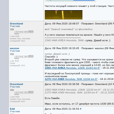
Частота несущей немного плывет у этой станции. Часто
Greenland
Дата: 09 Янв 2020 18:48:07 · Поправил: Greenland (09 
Участник
мой "давний знакомый" из финляндии
А у него хорошо покопаться на канале. Нашёл у него K
с июл 2009
-----------------------------------------------
Латвия, Рига. Латгалия.
1540 HWA KREA Honolulu. 5kW.
- супер. Давай исчо :)
Сообщений: 5323
wazzoo
Дата: 09 Янв 2020 19:33:45 · Поправил: wazzoo (09 Ян
Участник
супер. Давай исчо :)
Спасибо :)
Второй уже совсем не супер. Что называется на грани 
с авг 2016
Киви толкового фрагмента для 1500 - такого чтобы сов
Псков
фрагмент более или менее хороший в 14-00, но без пар
Сообщений: 7674
1500
HWA
KHKA
Honolulu. 10kW. 11193 km 6°
- 18.11.201
И последний из Гонолулской троицы - тоже нет хороше
непонятном языке.
1270
HWA
KNDI
Honolulu. 5kW. 11194 km 6°
- 18.11.2019 
Greenland
Дата: 09 Янв 2020 20:36:58 · Поправил: Greenland (10 
Участник
1500 HWA KHKA Honolulu. 10kW. 11193 km 6° - 18.11.201
1270 HWA KNDI Honolulu. 5kW. 11194 km 6° - 18.11.2019 
с июл 2009
Есть Гавайи.
Латвия, Рига. Латгалия.
Сообщений: 5323
Иван, если осталось, от 17 декабря частота 1430 (08-
Edd
Дата: 09 Янв 2020 21:34:54
#
Участник