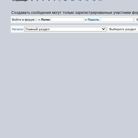
1
2
3
4
5
68
69
70
71
72
Создавать сообщения могут только зарегистрированные участники фо
Войти в форум ::
» Логин
»
Пароль
Начало