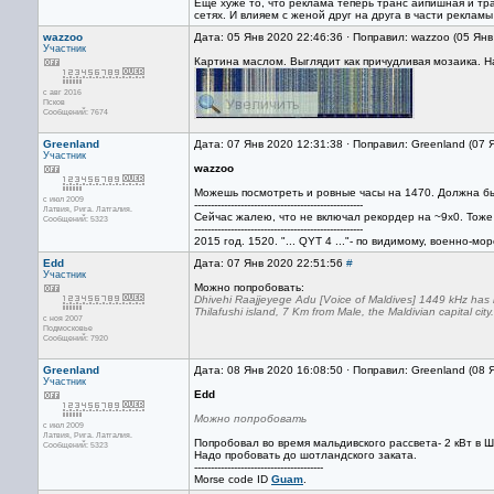
Еще хуже то, что реклама теперь транс айпишная и тр
сетях. И влияем с женой друг на друга в части рекламы
wazzoo
Дата: 05 Янв 2020 22:46:36 · Поправил: wazzoo (05 Ян
Участник
Картина маслом. Выглядит как причудливая мозаика. 
с авг 2016
Псков
Сообщений: 7674
Greenland
Дата: 07 Янв 2020 12:31:38 · Поправил: Greenland (07 
Участник
wazzoo
Можешь посмотреть и ровные часы на 1470. Должна 
с июл 2009
---------------------------------------------------
Латвия, Рига. Латгалия.
Сейчас жалею, что не включал рекордер на ~9x0. Тоже 
Сообщений: 5323
---------------------------------------------------
2015 год. 1520. "... QYT 4 ..."- по видимому, военнo-м
Edd
Дата: 07 Янв 2020 22:51:56
#
Участник
Можно попробовать:
Dhivehi Raajjeyege Adu [Voice of Maldives] 1449 kHz has b
Thilafushi island, 7 Km from Male, the Maldivian capital city.
с ноя 2007
Подмосковье
Сообщений: 7920
Greenland
Дата: 08 Янв 2020 16:08:50 · Поправил: Greenland (08 
Участник
Edd
Можно попробовать
с июл 2009
Латвия, Рига. Латгалия.
Попробовал во время мальдивского рассвета- 2 кВт в
Сообщений: 5323
Надо пробовать до шотландского заката.
---------------------------------------
Morse code ID
Guam
.