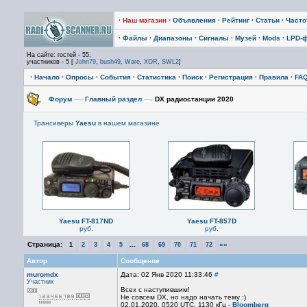
·
Наш магазин
·
Объявления
·
Рейтинг
·
Статьи
·
Част
·
Файлы
·
Диапазоны
·
Сигналы
·
Музей
·
Mods
·
LPD-
На сайте: гостей - 55,
участников - 5 [
John79
,
bush49
,
Ware
,
XOR
,
SWL2
]
·
Начало
·
Опросы
·
События
·
Статистика
·
Поиск
·
Регистрация
·
Правила
·
FA
Форум
—›
Главный раздел
—›
DX радиостанции 2020
Трансиверы
Yaesu
в нашем магазине
Yaesu FT-817ND
Yaesu FT-857D
руб.
руб.
Страница:
...
»»
1
2
3
4
5
68
69
70
71
72
Автор
Сообщение
muromdx
Дата: 02 Янв 2020 11:33:46
#
Участник
Всех с наступившим!
Не совсем DX, но надо начать тему :)
02.01.2020, 0520 UTC, 1130 кГц -
Bloomberg