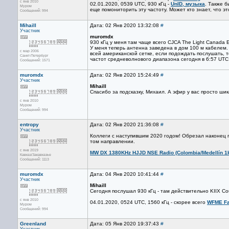
с янв 2010
02.01.2020, 0539 UTC, 930 кГц -
UnID, музыка
. Также 
Муром
еще помониторить эту частоту. Может кто знает, что э
Сообщений: 994
Mihaill
Дата: 02 Янв 2020 13:32:08
#
Участник
muromdx
930 кГц у меня там чаще всего CJCA The Light Canada 
У меня теперь антенна заведена в дом 100 м кабелем.
с мар 2006
всей американской сетке, если подождать послушать,
Санкт-Петербург
частот средневолнового диапазона сегодня в 6:57 UTC
Сообщений: 1571
muromdx
Дата: 02 Янв 2020 15:24:49
#
Участник
Mihaill
Спасибо за подсказку, Михаил. А эфир у вас просто ши
с янв 2010
Муром
Сообщений: 994
entropy
Дата: 02 Янв 2020 21:36:08
#
Участник
Коллеги с наступившим 2020 годом! Обрезал наконец пр
том направлении.
с янв 2019
MW DX 1380KHz HJJD NSE Radio (Colombia/Medellín 1
Кавказ/Закавказье
Сообщений: 1113
muromdx
Дата: 04 Янв 2020 10:41:44
#
Участник
Mihaill
Сегодня послушал 930 кГц - там действительно KIIX Cou
с янв 2010
04.01.2020, 0524 UTC, 1560 кГц - скорее всего
WFME Fa
Муром
Сообщений: 994
Greenland
Дата: 05 Янв 2020 19:37:43
#