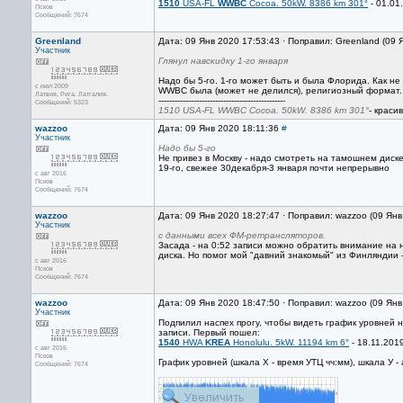
1510
USA-FL
WWBC
Cocoa. 50kW. 8386 km 301°
- 01.01
Псков
Сообщений: 7674
Greenland
Дата: 09 Янв 2020 17:53:43 · Поправил: Greenland (09 
Участник
Глянул навскидку 1-го января
Надо бы 5-го. 1-го может быть и была Флорида. Как не
с июл 2009
WWBC была (может не делился), религиозный формат.
Латвия, Рига. Латгалия.
-----------------------------------------------
Сообщений: 5323
1510 USA-FL WWBC Cocoa. 50kW. 8386 km 301°
- краси
wazzoo
Дата: 09 Янв 2020 18:11:36
#
Участник
Надо бы 5-го
Не привез в Москву - надо смотреть на тамошнем диске
19-го, свежее 30декабря-3 января почти непрерывно
с авг 2016
Псков
Сообщений: 7674
wazzoo
Дата: 09 Янв 2020 18:27:47 · Поправил: wazzoo (09 Ян
Участник
с данными всех ФМ-ретрансляторов.
Засада - на 0:52 записи можно обратить внимание на н
диска. Но помог мой "давний знакомый" из Финляндии - 
с авг 2016
Псков
Сообщений: 7674
wazzoo
Дата: 09 Янв 2020 18:47:50 · Поправил: wazzoo (09 Ян
Участник
Подпилил наспех прогу, чтобы видеть график уровней 
записи. Первый пошел:
1540
HWA
KREA
Honolulu. 5kW. 11194 km 6°
- 18.11.2019
с авг 2016
Псков
График уровней (шкала Х - время УТЦ чч:мм), шкала У 
Сообщений: 7674