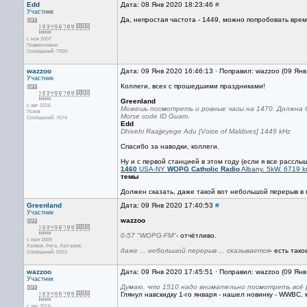
Edd
Дата: 08 Янв 2020 18:23:46
#
Участник
Да, непростая частота - 1449, можно попробовать врем
с ноя 2007
Подмосковье
Сообщений: 7920
wazzoo
Дата: 09 Янв 2020 16:46:13 · Поправил: wazzoo (09 Ян
Участник
Коллеги, всех с прошедшими праздниками!
Greenland
с авг 2016
Можешь посмотреть и ровные часы на 1470. Должна
Псков
Morse code ID Guam.
Сообщений: 7674
Edd
Dhivehi Raajjeyege Adu [Voice of Maldives] 1449 kHz
Спасибо за наводки, коллеги.
Ну и с первой станцией в этом году (если я все расслы
1460
USA-NY
WOPG Catholic Radio
Albany. 5kW. 6719 
темы
Должен сказать, даже такой вот небольшой перерыв в 
Greenland
Дата: 09 Янв 2020 17:40:53
#
Участник
wazzoo
0-57 "WOPG-FM"
- отчётливо.
с июл 2009
Латвия, Рига. Латгалия.
даже ... небольшой перерыв ... сказывается
- есть такое
Сообщений: 5323
wazzoo
Дата: 09 Янв 2020 17:45:51 · Поправил: wazzoo (09 Ян
Участник
Думаю, что 1510 надо внимательно посмотреть всё 
Глянул навскидку 1-го января - нашел новинку - WWBC,
с авг 2016