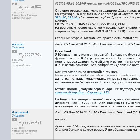
Участник
#25/04-05.01.2020/Русская речка/KO26хх/JRC NRD-52
С трудом оторвал зад после праздников. Даже нарастил
с июл 2009
На слух хорошо шли маячки с берегов реки Святого Ла
Латвия, Рига. Латгалия.
378 UX,
392 ML
) Вещалки не глубже Эдмонтона. На рас
Сообщений: 5323
Мексику…
CKZW, CJCA, KBRW >>> WSB >>> KVNS, XERF.
На восточном побережье отмечу предположительное п
старый либертарианский WMEX (07:05-07:08). Если кто 
Странный эффект. Маяков нет- проход есть. Маяки ест
wazzoo
Дата: 05 Янв 2020 21:46:45 · Поправил: wazzoo (05 Ян
Участник
Greenland
Я IQ писал - но у меня он порватый. Больше не буду ис
фрагментарная. В 7 утра уже не писал. С утра пошел чи
с авг 2016
колено, мороз ударил, мокрый снег и ветер - и я с но
Псков
иначе бегать замахаешься, вайфай так далеко не бьет
Сообщений: 7674
Магнитосфера была неспокойна эту ночь.
Маяков нет- проход есть. Маяки есть- прохода нет…
Да - странно, надо понаблюдать. Тут может быть дело 
в ближней зоне 5-6 тысяч км. В эту зону проход на вещ
Кстати, наконец получил первые хорошие подтвержден
спичечный коробок! - Страница 343
По Радио Эли замерил сигнал/шум - рядом с ней нашел
двух антеннах - на АА и на TX3A, разница по с/ш получ
для станций в главном лепестке по отношению к верти
Greenland
Дата: 05 Янв 2020 21:54:46 · Поправил: Greenland (05 
Участник
wazzoo
Думаю, что 1510 надо внимательно посмотреть всё ра
с июл 2009
Станция была и в другое время. Я не обращал внимания
Латвия, Рига. Латгалия.
Сообщений: 5323