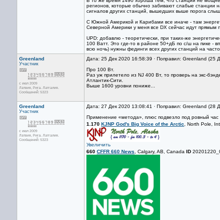
В то же время 1490 хороша тем, что станции не мощнее
регионов, которые обычно забивают слабые станции на
сигналов других станций, вышедших выше порога слыш
С Южной Америкой и Карибами все иначе - там энергет
Северной Америки у меня все DX сейчас идут прямым 
UPD: добавлю - теоретически, при таких-же энергетич
100 Ватт. Это где-то в районе 50+дБ по с/ш на пике - 
всю ночь) нужны фединги всех других станций на часто
Greenland
Дата: 25 Дек 2020 16:58:39 · Поправил: Greenland (25 
Участник
Про 100 Вт.
Раз уж прилетело из NJ 400 Вт, то проверь на экс-бэн
Атлантик-Сити.
с июл 2009
Выше 1600 уровни пониже...
Латвия, Рига. Латгалия.
Сообщений: 5323
Greenland
Дата: 27 Дек 2020 13:08:41 · Поправил: Greenland (28 
Участник
Применение «метода», плюс подвезло под ровный час 
1.170
KJNP God's Big Voice of the Arctic
, North Pole, In
с июл 2009
Латвия, Рига. Латгалия.
Сообщений: 5323
Увеличить
660
CFFR 660 News
, Calgary, AB, Canada
ID
20201220_