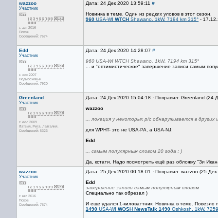
wazzoo
Дата: 24 Дек 2020 13:59:11
#
Участник
Новинка в теме. Один из редких уловов в этот сезон.
960
USA-WI
WTCH
Shawano. 1kW. 7194 km 315°
- 17.12.
с авг 2016
Псков
Сообщений: 7674
Edd
Дата: 24 Дек 2020 14:28:07
#
Участник
960 USA-WI WTCH Shawano. 1kW. 7194 km 315°
... и "оптимистическое" завершение записи самым попу
с ноя 2007
Подмосковье
Сообщений: 7920
Greenland
Дата: 24 Дек 2020 15:04:18 · Поправил: Greenland (24 
Участник
wazzoo
... локация у некоторых р/с обнаруживается в других 
с июл 2009
Латвия, Рига. Латгалия.
для WPHT- это не USA-PA, а USA-NJ.
Сообщений: 5323
Edd
... самым популярным словом 20 года : )
Да, кстати. Надо посмотреть ещё раз обложку "Зи Икана
wazzoo
Дата: 25 Дек 2020 00:18:01 · Поправил: wazzoo (25 Дек
Участник
Edd
завершение записи самым популярным словом
Специально так обрезал )
с авг 2016
Псков
И еще удался 1-киловаттник. Новинка в теме. Повезло 
Сообщений: 7674
1490
USA-WI
WOSH NewsTalk 1490
Oshkosh. 1kW. 7259