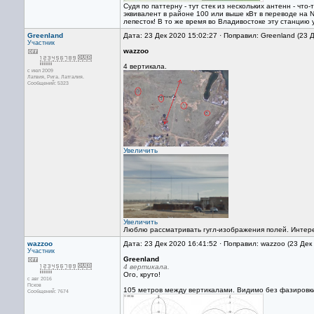
Судя по паттерну - тут стек из нескольких антенн - чт
эквивалент в районе 100 или выше кВт в переводе на ND
лепесток! В то же время во Владивостоке эту станцию
Greenland
Дата: 23 Дек 2020 15:02:27 · Поправил: Greenland (23 
Участник
wazzoo
4 вертикала.
с июл 2009
Латвия, Рига. Латгалия.
Сообщений: 5323
Увеличить
Увеличить
Люблю рассматривать гугл-изображения полей. Интерес
wazzoo
Дата: 23 Дек 2020 16:41:52 · Поправил: wazzoo (23 Дек
Участник
Greenland
4 вертикала.
Ого, круто!
с авг 2016
Псков
105 метров между вертикалами. Видимо без фазировк
Сообщений: 7674