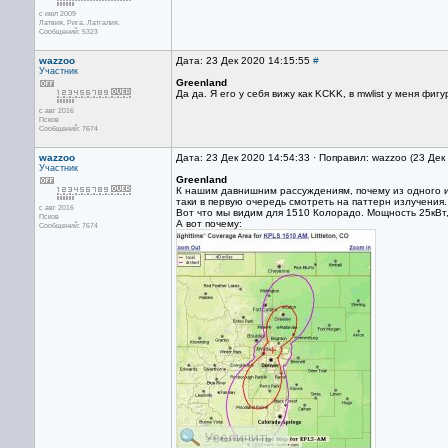
с июл 2009
Латвия, Рига. Латгалия.
Сообщений: 5323
wazzoo
Дата: 23 Дек 2020 14:15:55
#
Участник
Greenland
Да да. Я его у себя вижу как KCKK, в mwlist у меня фиг
с авг 2016
Псков
Сообщений: 7674
wazzoo
Дата: 23 Дек 2020 14:54:33 · Поправил: wazzoo (23 Дек
Участник
Greenland
К нашим давнишним рассуждениям, почему из одного и 
таки в первую очередь смотреть на паттерн излучения.
с авг 2016
Вот что мы видим для 1510 Колорадо. Мощность 25кВт,
Псков
А вот почему:
Сообщений: 7674