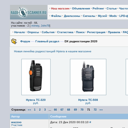
·
Наш магазин
·
Объявления
·
Рейтинг
·
Статьи
·
Част
·
Файлы
·
Диапазоны
·
Сигналы
·
Музей
·
Mods
·
LPD-
На сайте: гостей - 64,
участников - 2 [
mirney
,
John79
]
·
Начало
·
Опросы
·
События
·
Статистика
·
Поиск
·
Регистрация
·
Правила
·
FA
Форум
—›
Главный раздел
—›
DX радиостанции 2020
Новая линейка радиостанций Hytera в нашем магазине
Hytera TC-320
Hytera TC-508
руб.
руб.
Страница:
««
...
»»
1
2
3
66
67
68
69
70
71
72
Автор
Сообщение
wazzoo
Дата: 23 Дек 2020 00:03:10
#
Участник