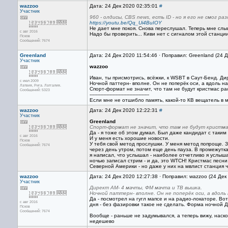
wazzoo
Дата: 24 Дек 2020 02:35:01
#
Участник
960 - олдисы, CBS news, есть ID - но я его не смог ра
https://youtu.be/Qq_Ui4BuIOY
Не дает мне покоя. Снова переслушал. Теперь мне сл
с авг 2016
Надо бы проверить... Киви нет с сигналом этой станци
Псков
Сообщений: 7674
Greenland
Дата: 24 Дек 2020 11:54:46 · Поправил: Greenland (24 
Участник
wazzoo
Иван, ты присмотрись, всёжки, к WSBT в Саут-Бенд. Ди
с июл 2009
Ночной паттерн- вполне. Он не поперёк оси, а вдоль на
Латвия, Рига. Латгалия.
Спорт-формат не значит, что там не будут кристмас ра
Сообщений: 5323
---------------------------------------
Если мне не отшибло память, какой-то КВ вещатель в 
wazzoo
Дата: 24 Дек 2020 12:22:31
#
Участник
Greenland
Спорт-формат не значит, что там не будут кристма
Да - я тоже об этом думал. Был даже кандидат с таким
с авг 2016
И у меня есть хорошие новости.
Псков
У тебя свой метод прослушки. У меня метод попроще. З
Сообщений: 7674
через день утром, потом еще день пауза. В промежутка
я написал, что услышал - наиболее отчетливо я услыш
ночью записал стрим - и да, это WTCH! Кристмас песни
Северной Америки - но даже у них на мвлист станция чи
wazzoo
Дата: 24 Дек 2020 12:27:38 · Поправил: wazzoo (24 Дек
Участник
Директ АМ- 4 мачты, ФМ мачта и ТВ вышка.
Ночной паттерн- вполне. Он не поперёк оси, а вдоль 
Да - посмотрел на гугл мапсе и на радио-локаторе. Во
с авг 2016
дня - без фазировки такое не сделать. Форма ночной 
Псков
Сообщений: 7674
Вообще - раньше не задумывался, а теперь вижу, наско
недешево