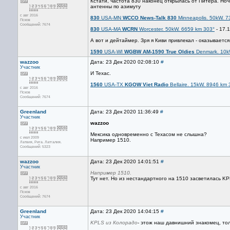
Кстати, частота 830 наконец открылась от Питера. Ноч
антенны по азимуту
с авг 2016
830
USA-MN
WCCO News-Talk 830
Minneapolis. 50kW. 7
Псков
Сообщений: 7674
830
USA-MA
WCRN
Worcester. 50kW. 6659 km 303°
- 17.1
А вот и дейтаймер. Зря я Киви привлекал - оказывается,
1590
USA-WI
WGBW AM-1590 True Oldies
Denmark. 10k
wazzoo
Дата: 23 Дек 2020 02:08:10
#
Участник
И Техас.
1560
USA-TX
KGOW Viet Radio
Bellaire. 15kW. 8946 km 
с авг 2016
Псков
Сообщений: 7674
Greenland
Дата: 23 Дек 2020 11:36:49
#
Участник
wazzoo
Мексика одновременно с Техасом не слышна?
с июл 2009
Например 1510.
Латвия, Рига. Латгалия.
Сообщений: 5323
wazzoo
Дата: 23 Дек 2020 14:01:51
#
Участник
Например 1510.
Тут нет. Но из нестандартного на 1510 засветилась K
с авг 2016
Псков
Сообщений: 7674
Greenland
Дата: 23 Дек 2020 14:04:15
#
Участник
KPLS из Колорадо
- этож наш давнишний знакомец, то