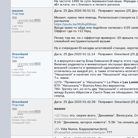
На частоте 1490 по сути перманентная каша. Изредка
кВт кстати, но с близкого и легкого региона
wazzoo
Дата: 25 Дек 2020 00:51:51 · Поправил: wazzoo (25 Дек
Участник
Михаил, нужна твоя помощь. Религиозная станция на 14
распылом
https://youtu.be/I6UhqID9myc
с авг 2016
Вроде какие-то айди или подобное начиная с 4:05 запис
Псков
Оффсет где-то +12 Герц
Сообщений: 7674
Позже там же, но с оффсетом примерно -20 пришла то
спокойной инструментальной музыки
Ну и очередная ID-загадка штатовской станции, корот
Greenland
Дата: 25 Дек 2020 01:11:14 · Поправил: Greenland (25 
Участник
А я вернулся к матчу Бока-Химнасия (8 марта этого го
Включил радиокота и внимательно послушал фрагменты 
внешней схожести и примерной одинаковости эмоций 
с июл 2009
отличались на каждой р/с, а также отличались количе
Латвия, Рига. Латгалия.
"Насьоналя" и наличие того же "Насьоналя" под сигна
Сообщений: 5323
Т.о. имею:
1270- "Провинсия" и "Насьональ"= La Plata и
Las Lomit
870- "Насьональ"= Buenos Aires без вариантов,
780- Трелеу нет, но есть два "Насьоналя" с незначит
между Буэнос-Айресом и Санто-Томе не обнаружил. На
секунд.
Greenland
Дата: 25 Дек 2020 01:42:39 · Поправил: Greenland (25 
Участник
wazzoo
+12 Герц
- это, скорее всего, "Динамика", Венесуэла. С
с июл 2009
----------------------------------------------
Латвия, Рига. Латгалия.
5:10- "Динамика, каторсе новента", 5:38- "ла сеньяль 
Сообщений: 5323
-20
- Vida Nueva, Барранкилья (tent).
ID-загадка штатовской станции
- ???