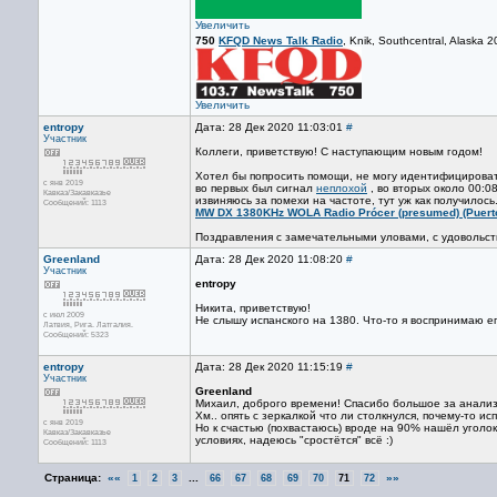
Увеличить
750
KFQD News Talk Radio
, Knik, Southcentral, Alaska
Увеличить
entropy
Дата: 28 Дек 2020 11:03:01
#
Участник
Коллеги, приветствую! С наступающим новым годом!
Хотел бы попросить помощи, не могу идентифицировать 
с янв 2019
во первых был сигнал
неплохой
, во вторых около 00:0
Кавказ/Закавказье
извиняюсь за помехи на частоте, тут уж как получилось.
Сообщений: 1113
MW DX 1380KHz WOLA Radio Prócer (presumed) (Puerto 
Поздравления с замечательными уловами, с удовольс
Greenland
Дата: 28 Дек 2020 11:08:20
#
Участник
entropy
Никита, приветствую!
с июл 2009
Не слышу испанского на 1380. Что-то я воспринимаю его
Латвия, Рига. Латгалия.
Сообщений: 5323
entropy
Дата: 28 Дек 2020 11:15:19
#
Участник
Greenland
Михаил, доброго времени! Спасибо большое за анализ
Хм.. опять с зеркалкой что ли столкнулся, почему-то и
с янв 2019
Но к счастью (похвастаюсь) вроде на 90% нашёл уголо
Кавказ/Закавказье
условиях, надеюсь "сростётся" всё :)
Сообщений: 1113
Страница:
««
...
»»
1
2
3
66
67
68
69
70
71
72