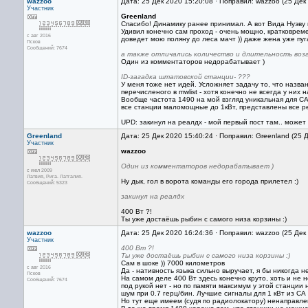
wazzoo
Дата: 25 Дек 2020 15:20:08 · Поправил: wazzoo (25 Дек
Участник
Greenland
Спасибо! Динамику ранее принимал. А вот Вида Нуэву 
Удивил конечно сам проход - очень мощно, кратковреме
с авг 2016
доведет мою поляну до леса мачт )) даже жена уже пуг
Псков
Сообщений: 7674
а также отличались количество и длительность возг
Один из комментаторов недорабатывает )
ID-загадка штатовской станции- ???
У меня тоже нет идей. Усложняет задачу то, что назван
перечисленого в mwlist - хотя конечно не всегда у них
Вообще частота 1490 на мой взгляд уникальная для СА
все станции маломощные до 1кВт, представлены все р
UPD: закинул на реалдх - мой первый пост там.. может
Greenland
Дата: 25 Дек 2020 15:40:24 · Поправил: Greenland (25 
Участник
wazzoo
Один из комментаторов недорабатывает )
с июл 2009
Латвия, Рига. Латгалия.
Ну дык, гол в ворота команды его города прилетел :)
Сообщений: 5323
закинул на реалдх
400 Вт ?!
Ты уже достаёшь рыбин с самого низа корзины :)
wazzoo
Дата: 25 Дек 2020 16:24:36 · Поправил: wazzoo (25 Дек
Участник
400 Вт ?!
Ты уже достаёшь рыбин с самого низа корзины :)
Сам в шоке )) 7000 километров
с авг 2016
Да - нативность языка сильно выручает, я бы никогда 
Псков
На самом деле 400 Вт здесь конечно круто, хоть и не н
Сообщений: 7674
под рукой нет - но по памяти максимум у этой станции
шум при 0.7 герц/бин. Лучшие сигналы для 1 кВт из СА
Но тут еще имеем (судя по радиолокатору) ненаправле