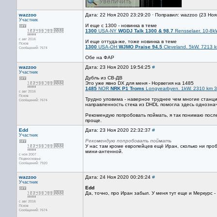
wazzoo
Дата: 22 Ноя 2020 23:29:20 · Поправил: wazzoo (23 Но
Участник
И еще с 1300 - новинка в теме
1300
USA-NY
WGDJ Talk 1300 & 98.7
Rensselaer. 10-8k
с авг 2016
И еще оттуда-же, тоже новинка в теме
Псков
1300
USA-OH
WJMO Praise 94.5
Cleveland. 5kW. 7213 
Сообщений: 7674
Обе на ФАР
wazzoo
Дата: 23 Ноя 2020 19:54:25
#
Участник
Дубль из СВ-ДВ
Это уже явно DX для меня - Норвегия на 1485
1485
NOR
NRK P1 Troms
Longyearbyen. 1kW. 2310 km 3
с авг 2016
Псков
Трудно уловима - наверное труднее чем многие станци
Сообщений: 7674
направленность стека из DHDL помогла здесь однозна
Рекомендую попробовать поймать, я так понимаю после
проще.
Edd
Дата: 23 Ноя 2020 22:32:37
#
Участник
Рекомендую попробовать поймать
У нас там кроме европейцев ещё Иран, сколько ни про
мини-антенной.
с ноя 2007
Подмосковье
Сообщений: 7920
wazzoo
Дата: 24 Ноя 2020 00:26:24
#
Участник
Edd
Да, точно, про Иран забыл. У меня тут еще и Меркурс - 
с авг 2016
Псков
Сообщений: 7674