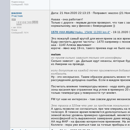
Подмосковье
Сообщений: 7920
wazzoo
Дата: 21 Ноя 2020 22:13:15 · Поправил: wazzoo (21 Но
Участник
Ааааа - она работает!
Только с дороги - первым делом проверил, что там с за
нормальному, как у финнов с бевереджами ))
с авг 2016
Псков
1570
HWA
KUAU
Haiku. 15kW. 11260 km 4°
- 19.11.2020 
Сообщений: 7674
Это пожалуй самый крутой для меня прием за все врем
Буду смотреть другие частоты - 1470 например с похож
ааа - 1140 Аляска вваливает
короче - явно жир 19-го, такого приема еще не было н
melom
но прием сильно зависит только от ионосферы
Сильно зависит - да. Дальше идут нюансы, которые бу
из Америки на проводе.
если допустим на каждой точке приземления добавит
колбасить
Ну - это несерьезно. Таким образом доказать можно что
рассуждениях допущена ошибка. Если в каждом призем
Посчитать влияние температуры можно - надо взять да
зоны касания при отражении под углом в примерно 20 г
только температура у поверхности тут влияет.
FM тут нам не интересен - там совсем другие механизм
Это трасса в 320км что уже за пределом локального
А здесь позволю не согласиться, при чем опираясь на 
телескоп. В темное время появляется дополнительно ио
земной волне уровень примерно одинаковый, меняется 
ионосферной есть выраженное замирание даже между а
АА под ФАР - на фазово когерентном приемнике. На з
Коллеги - пора уже взяться таки за точные приборы и и