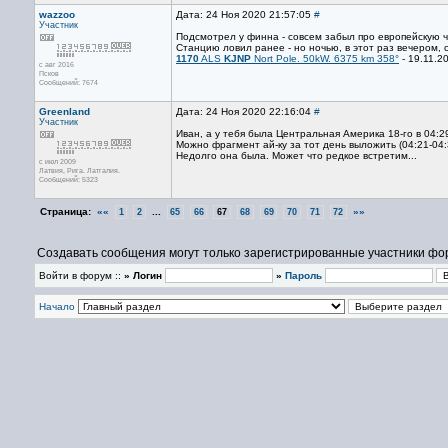
wazzoo
Дата: 24 Ноя 2020 21:57:05
#
Участник
Подсмотрел у финна - совсем забыл про европейскую ч
Станцию ловил ранее - но ночью, в этот раз вечером, 
1170
ALS
KJNP
Nort Pole. 50kW. 6375 km 358°
- 19.11.2
с авг 2016
Псков
Сообщений: 7674
Greenland
Дата: 24 Ноя 2020 22:16:04
#
Участник
Иван, а у тебя была Центральная Америка 18-го в 04:2
Можно фрагмент ай-ку за тот день выложить (04:21-04:
Недолго она была. Может что редкое встретим...
с июл 2009
Латвия, Рига. Латгалия.
Сообщений: 5323
Страница:
««
...
»»
1
2
65
66
67
68
69
70
71
72
Создавать сообщения могут только зарегистрированные участники фо
Войти в форум ::
» Логин
»
Пароль
Начало