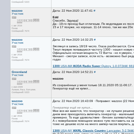
Сообщений: 5323
wazzoo
Дата: 22 Ноя 2020 11:47:41
#
Участник
Edd
Спасибо, Эдуард!
Да - 19-го проход был отличным. По водопадам из посл
с авг 2016
15 и 17 похуже, но хорошо. 11-14 плохо, так же как 20е
Псков
Сообщений: 7674
wazzoo
Дата: 22 Ноя 2020 14:32:25
#
Участник
Зяглянул в запись 18/19 число. Глаза разбегаются. С
Ткнул первую попавшуюся частоту 1300 - нашел новую
Официально ночная мощность 72 Ватта - но я уверен,
с авг 2016
Михаил - смотри записи, если есть - возможно был ред
Псков
годах
Сообщений: 7674
1300
USA-MA
WJDA Radio Super
Quincy. 1-0.072kW. 66
Greenland
Дата: 22 Ноя 2020 14:52:21
#
Участник
wazzoo
Из сохранённых у меня только 18.11.2020 05:11-06:17.
с июл 2009
Генератор ещё не купил...
Латвия, Рига. Латгалия.
Сообщений: 5323
wazzoo
Дата: 22 Ноя 2020 16:43:09 · Поправил: wazzoo (22 Но
Участник
Генератор ещё не купил...
Мне все-же кажется, что генератор - не лучшее решени
днем мне приходилось включать генератор - маленький
с авг 2016
примерно. То еще удовольствие - бензин заливать/подл
Псков
А с повербанком помощнее можно тупо поставить на зап
Сообщений: 7674
тоже не дешево если на много ампер-часов покупать, д
1300
USA-NY
WXRL Classic Country
Lancaster. 5-2.5kW
На 0:22 видео есть скрин за ночь с 16 на 17-е. Интер