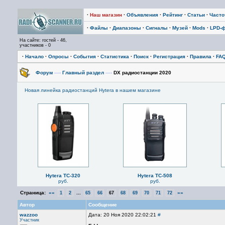
·
Наш магазин
·
Объявления
·
Рейтинг
·
Статьи
·
Част
·
Файлы
·
Диапазоны
·
Сигналы
·
Музей
·
Mods
·
LPD-
На сайте: гостей - 46,
участников - 0
·
Начало
·
Опросы
·
События
·
Статистика
·
Поиск
·
Регистрация
·
Правила
·
FA
Форум
—›
Главный раздел
—›
DX радиостанции 2020
Новая линейка радиостанций Hytera в нашем магазине
Hytera TC-320
Hytera TC-508
руб.
руб.
Страница:
««
...
»»
1
2
65
66
67
68
69
70
71
72
Автор
Сообщение
wazzoo
Дата: 20 Ноя 2020 22:02:21
#
Участник