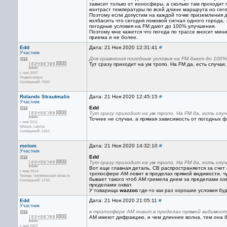
зависит только от ионосферы, а сколько там проходит
контраст температуры по всей длине маршрута но сегод
Поэтому если допустим на каждой точке приземления д
колбасить что сегодня ломовой сигнал одного города, 
погодные условия на FM дают до 100% улучшения.
Поэтому мне кажется что погода по трассе вносит мин
приема и не более.
Edd
Дата: 21 Ноя 2020 12:31:41
#
Участник
Для сравнения погодные условия на FM дают до 100%
Тут сразу приходит на ум тропо. На FM да, есть случаи,
с ноя 2007
Подмосковье
Сообщений: 7920
Rolands Strautmalis
Дата: 21 Ноя 2020 12:45:15
#
Участник
Edd
Тут сразу приходит на ум тропо. На FM да, есть случ
Точнее не случаи, а прямая зависимость от погодных ф
с янв 2011
Nitaure, Latvija
Сообщений: 1263
melom
Дата: 21 Ноя 2020 14:32:10
#
Участник
Edd
Тут сразу приходит на ум тропо. На FM да, есть случ
Вот еще главная деталь, СВ распространяется за сче
с мар 2014
тропосфере АМ ловит в пределах прямой видимости, чу
Троицк, Челябинская область
бывает такого чтоб АМ гремела днем за пределами охв
Сообщений: 1733
пределами охват.
У товарища
wazzoo
где-то как раз хорошие условия бу
Edd
Дата: 21 Ноя 2020 21:05:11
#
Участник
в тропосфере АМ ловит в пределах прямой видимос
АМ имеют дифракцию, и чем длиннее волна, тем она 
с ноя 2007