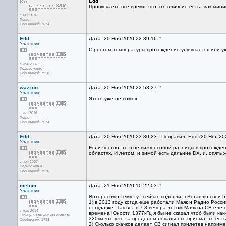
Edd
Пропускаете все время, что это влияние есть - как мин
с авг 2016
Псков
Сообщений: 7674
Edd
Дата: 20 Ноя 2020 22:39:16
#
Участник
С ростом температуры прохождение улучшается или у
с ноя 2007
Подмосковье
Сообщений: 7920
wazzoo
Дата: 20 Ноя 2020 22:58:27
#
Участник
Этого уже не помню
с авг 2016
Псков
Сообщений: 7674
Edd
Дата: 20 Ноя 2020 23:30:23 · Поправил: Edd (20 Ноя 20
Участник
Если честно, то я не вижу особой разницы в прохожде
областях. И летом, и зимой есть дальние DX, и, опять
с ноя 2007
Подмосковье
Сообщений: 7920
melom
Дата: 21 Ноя 2020 10:22:03
#
Участник
Интересную тему тут сейчас подняли :) Вставлю свои 5
1) в 2013 году когда еще работали Маяк и Радио Росси
оттуда же. Так вот в 7-8 вечера летом Маяк на СВ еле
с мар 2014
времена Юности 1377кГц я бы не сказал чтоб были как
Троицк, Челябинская область
320км что уже за пределом локального приема, то-ест
Сообщений: 1733
2) Сколько скачков делает СВ сигнал прилетев наприм