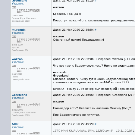
Greenland
Дата: 21 Ноя 2020 22:35:29
#
Участник
wazzoo
Красиво. Таки да :)
с июл 2009
Латвия, Рига. Латгалия.
Посмотри, пожалуйста, как выглядела прошедшая ночь. 
Сообщений: 5323
muromdx
Дата: 21 Ноя 2020 22:35:54
#
Участник
wazzoo
Офигенный прием! Поздравления!
с янв 2010
Муром
Сообщений: 994
wazzoo
Дата: 21 Ноя 2020 22:36:06 · Поправил: wazzoo (21 Но
Участник
Что все таки с Барроу случилось? Никто не видел дан
muromdx
с авг 2016
Greenland
Псков
Спасибо, коллеги! Сижу тут в шоке. Задумался над сле
Сообщений: 7674
сложение - и складывать сигналы ФАР и стека DHDL
Михаил - с виду 19-го вечер был последний норм.прохо
Greenland
Дата: 21 Ноя 2020 22:45:00 · Поправил: Greenland (21 
Участник
wazzoo
Сальвадор есть? Цепляет ли антенна Мексику (970)?
с июл 2009
Латвия, Рига. Латгалия.
Про Барроу ничего не гуглится...
Сообщений: 5323
AOR
Дата: 21 Ноя 2020 22:49:29
#
Участник
1570 HWA KUAU Haiku. 5kW. 11260 km 4° - 19.11.2020 14