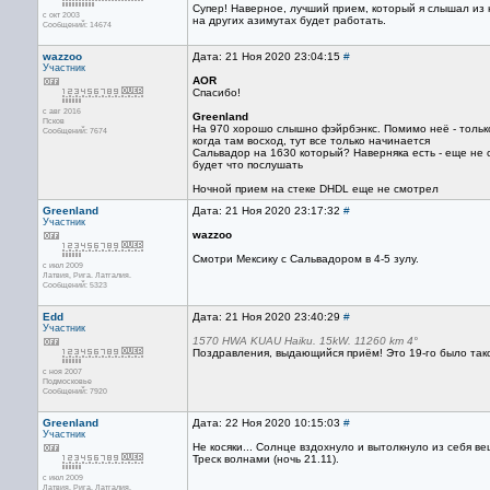
Супер! Наверное, лучший прием, который я слышал из 
с окт 2003
на других азимутах будет работать.
Сообщений: 14674
wazzoo
Дата: 21 Ноя 2020 23:04:15
#
Участник
AOR
Спасибо!
с авг 2016
Greenland
Псков
На 970 хорошо слышно фэйрбэнкс. Помимо неё - тольк
Сообщений: 7674
когда там восход, тут все только начинается
Сальвадор на 1630 который? Наверняка есть - еще не с
будет что послушать
Ночной прием на стеке DHDL еще не смотрел
Greenland
Дата: 21 Ноя 2020 23:17:32
#
Участник
wazzoo
Смотри Мексику с Сальвадором в 4-5 зулу.
с июл 2009
Латвия, Рига. Латгалия.
Сообщений: 5323
Edd
Дата: 21 Ноя 2020 23:40:29
#
Участник
1570 HWA KUAU Haiku. 15kW. 11260 km 4°
Поздравления, выдающийся приём! Это 19-го было так
с ноя 2007
Подмосковье
Сообщений: 7920
Greenland
Дата: 22 Ноя 2020 10:15:03
#
Участник
Не косяки... Солнце вздохнуло и вытолкнуло из себя ве
Треск волнами (ночь 21.11).
с июл 2009
Латвия, Рига. Латгалия.