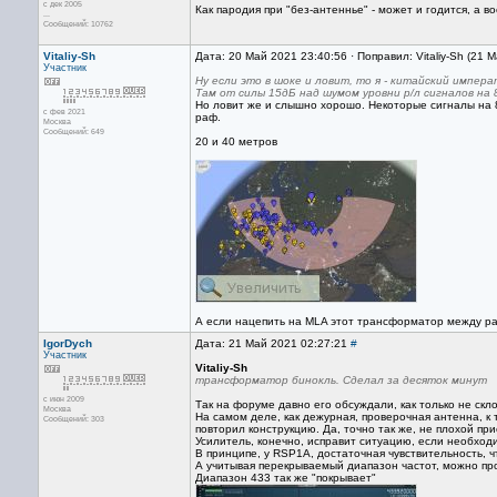
с дек 2005
Как пародия при "без-антеннье" - может и годится, а 
...
Сообщений: 10762
Vitaliy-Sh
Дата: 20 Май 2021 23:40:56 · Поправил: Vitaliy-Sh (21 
Участник
Ну если это в шоке и ловит, то я - китайский императ
Там от силы 15дБ над шумом уровни р/л сигналов на 
Но ловит же и слышно хорошо. Некоторые сигналы на 
с фев 2021
раф.
Москва
Сообщений: 649
20 и 40 метров
А если нацепить на MLA этот трансформатор между ра
IgorDych
Дата: 21 Май 2021 02:27:21
#
Участник
Vitaliy-Sh
трансформатор бинокль. Сделал за десяток минут
с июн 2009
Так на форуме давно его обсуждали, как только не скло
Москва
На самом деле, как дежурная, проверочная антенна, к
Сообщений: 303
повторил конструкцию. Да, точно так же, не плохой пр
Усилитель, конечно, исправит ситуацию, если необход
В принципе, у RSP1A, достаточная чувствительность, 
А учитывая перекрываемый диапазон частот, можно про
Диапазон 433 так же "покрывает"