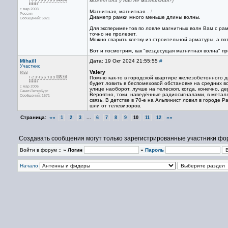
может она у нас не магнитная?)
с мар 2003
Магнитная, магнитная....!
Россия
Диаметр рамки много меньше длины волны.
Сообщений: 5821
Для экспериментов по ловле магнитных волн Вам с рамк
точно не пролезет.
Можно сварить клетку из строительной арматуры, а пот
Вот и посмотрим, как "вездесущая магнитная волна" пр
Mihaill
Дата: 19 Окт 2024 21:55:55
#
Участник
Valery
Помню как-то в городской квартире железобетонного д
будет ловить в беспомеховой обстановке на средних в
с мар 2006
улице наоборот, лучше на телескоп, когда, конечно, д
Санкт-Петербург
Вероятно, токи, наведëнные радиосигналами, в метал
Сообщений: 1571
связь. В детстве в 70-е на Альпинист ловил в городе 
шли от телевизоров.
Страница:
««
...
»»
1
2
3
6
7
8
9
10
11
12
Создавать сообщения могут только зарегистрированные участники фо
Войти в форум ::
» Логин
»
Пароль
Начало