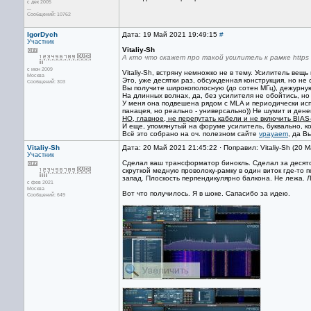
с дек 2005
...
Сообщений: 10762
IgorDych
Дата: 19 Май 2021 19:49:15
#
Участник
Vitaliy-Sh
А кто что скажет про такой усилитель к рамке https
с июн 2009
Vitaliy-Sh, встряну немножко не в тему. Усилитель ве
Москва
Это, уже десятки раз, обсужденная конструкция, но не
Сообщений: 303
Вы получите широкополосную (до сотен МГц), дежурную
На длинных волнах, да, без усилителя не обойтись, но в
У меня она подвешена рядом с MLA и периодически исп
панацея, но реально - универсально)) Не шумит и денег
НО, главное, не перепутать кабели и не включить BIAS
И еще, упомянутый на форуме усилитель, буквально, к
Всё это собрано на оч. полезном сайте
vpayaem
, да В
Vitaliy-Sh
Дата: 20 Май 2021 21:45:22 · Поправил: Vitaliy-Sh (20 
Участник
Сделал ваш трансформатор бинокль. Сделал за десяток
скруткой медную проволоку-рамку в один виток где-то
запад. Плоскость перпендикулярно балкона. Не лежа. Л
с фев 2021
Москва
Вот что получилось. Я в шоке. Сапасибо за идею.
Сообщений: 649