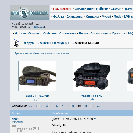
·
Наш магазин
·
Объявления
·
Рейтинг
·
Статьи
·
Част
·
Файлы
·
Диапазоны
·
Сигналы
·
Музей
·
Mods
·
LPD-
На сайте: гостей - 62,
участников - 1 [
muha131
]
·
Начало
·
Опросы
·
События
·
Статистика
·
Поиск
·
Регистрация
·
Правила
·
FA
Форум
—›
Антенны и фидеры
—›
Антенна MLA-30
Трансиверы
Yaesu
в нашем магазине
Yaesu FT-817ND
Yaesu FT-857D
руб.
руб.
Страница:
««
...
»»
1
2
3
6
7
8
9
10
11
12
Автор
Сообщение
Zmej
Дата: 19 Май 2021 01:26:28
#
Участник
Vitaliy-Sh
Последний абзац - о рамке.