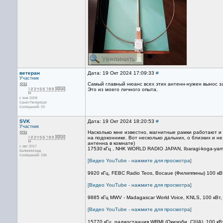
ветеран
Дата: 19 Окт 2024 17:09:33
#
Участник
Самый главный нюанс всех этих антенн-нужен вынос за 
Это из моего личного опыта.
с янв 2009
Санкт-Петербург
Сообщений: 33
SVK
Дата: 19 Окт 2024 18:20:53
#
Участник
Насколько мне известно, магнитные рамки работают и 
на подоконнике. Вот несколько дальних, о близких и н
антенна в комнате)
с авг 2017
17530 кГц , NHK WORLD RADIO JAPAN, Ibaragi-koga-yama
Калининград
Сообщений: 196
[Видео YouTube - нажмите для просмотра]
9920 кГц, FEBC Radio Teos, Bocaue (Филиппины) 100 кВт
[Видео YouTube - нажмите для просмотра]
9885 кГц MWV - Madagascar World Voice, KNLS, 100 кВт,
[Видео YouTube - нажмите для просмотра]
15770 кГц, радиостанция WRMI (Окичоби, США), 100 кВт