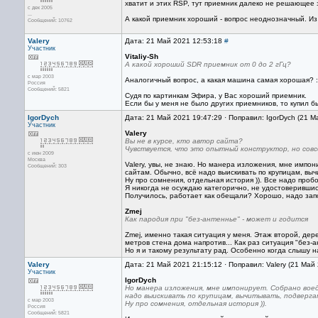
хватит и этих RSP, тут приемник далеко не решающее 
с дек 2005
...
А какой приемник хороший - вопрос неоднозначный. Из
Сообщений: 10762
Valery
Дата: 21 Май 2021 12:53:18
#
Участник
Vitaliy-Sh
А какой хороший SDR приемник от 0 до 2 гГц?
с мар 2003
Аналогичный вопрос, а какая машина самая хорошая? :
Россия
Сообщений: 5821
Судя по картинкам Эфира, у Вас хороший приемник.
Если бы у меня не было других приемников, то купил б
IgorDych
Дата: 21 Май 2021 19:47:29 · Поправил: IgorDych (21 М
Участник
Valery
Вы не в курсе, кто автор сайта?
Чувствуется, что это опытный конструктор, но совс
с июн 2009
Москва
Valery, увы, не знаю. Но манера изложения, мне импо
Сообщений: 303
сайтам. Обычно, всё надо выискивать по крупицам, выч
Ну про сомнения, отдельная история )). Все надо проб
Я никогда не осуждаю категорично, не удостоверившись
Получилось, работает как обещали? Хорошо, надо запом
Zmej
Как пародия при "без-антеннье" - может и годится
Zmej, именно такая ситуация у меня. Этаж второй, де
метров стена дома напротив... Как раз ситуация "без-ан
Но я и такому результату рад. Особенно когда слышу на
Valery
Дата: 21 Май 2021 21:15:12 · Поправил: Valery (21 Май
Участник
IgorDych
Но манера изложения, мне импонирует. Собрано воед
надо выискивать по крупицам, вычитывать, подвергат
с мар 2003
Ну про сомнения, отдельная история )).
Россия
Сообщений: 5821