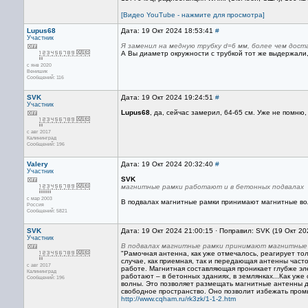
[Видео YouTube - нажмите для просмотра]
Lupus68
Дата: 19 Окт 2024 18:53:41
#
Участник
Я заменил на медную трубку d=6 мм, более чем дост
А Вы диаметр окружности с трубкой тот же выдержали, ч
с янв 2020
Венишик
Сообщений: 116
SVK
Дата: 19 Окт 2024 19:24:51
#
Участник
Lupus68
, да, сейчас замерил, 64-65 см. Уже не помню
с авг 2017
Калининград
Сообщений: 196
Valery
Дата: 19 Окт 2024 20:32:40
#
Участник
SVK
магнитные рамки работают и в бетонных подвалах
с мар 2003
В подвалах магнитные рамки принимают магнитные в
Россия
Сообщений: 5821
SVK
Дата: 19 Окт 2024 21:00:15 · Поправил: SVK (19 Окт 20
Участник
В подвалах магнитные рамки принимают магнитные
"Рамочная антенна, как уже отмечалось, реагирует т
случае, как приемная, так и передающая антенны част
с авг 2017
работе. Магнитная составляющая проникает глубже эле
Калининград
работают – в бетонных зданиях, в землянках...Как у
Сообщений: 196
волны. Это позволяет размещать магнитные антенны 
свободное пространство. Оно позволит избежать про
http://www.cqham.ru/rk3zk/1-1-2.htm