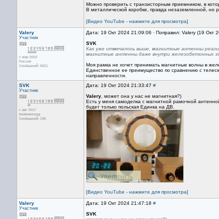
Можно проверить с транзисторным приемником, в котор
В металлической коробке, правда незаземленной, но 
[Видео YouTube - нажмите для просмотра]
Valery
Дата: 19 Окт 2024 21:09:06 · Поправил: Valery (19 Окт 
Участник
SVK
Как уже отмечалось выше, магнитные антенны реа
магнитные антенны даже внутри железобетонных з
с мар 2003
Россия
Моя рамка не хочет принимать магнитные волны в желе
Сообщений: 5821
Единственное ее преимущество по сравнению с телеско
направленности.
SVK
Дата: 19 Окт 2024 21:33:47
#
Участник
Valery
, может она у нас не магнитная?)
Есть у меня самоделка с магнитной рамочной антенной 
будет только польская Единка на ДВ.
с авг 2017
Калининград
Сообщений: 196
[Видео YouTube - нажмите для просмотра]
Valery
Дата: 19 Окт 2024 21:47:18
#
Участник
SVK