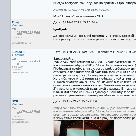
Иногда поступаю так - слушаю на приемник трансивера,
Я понимаю, что AFEDRI SDR, лучше.
Мой "Афедри" не принимает УКВ.
Zmej
Дата: 21 Май 2021 23:15:24
#
Участник
IgorDych
Да, нормальный-средний приемник, не очень дорогой.
с дек 2005
Валерий просто слегонца перехвалил его, я лишь уточ
...
Сообщений: 10762
Lupus68
Дата: 19 Окт 2024 14:50:30 · Поправил: Lupus68 (19 Ок
Участник
Здравствуйте.
Жду с Али свой комплект MLA-30+, и уже постепенно 
алюминиевый обруч ø 20" (~51 см, балконный вариант) 
с янв 2020
П-образный профиль,- прекрасное ребро жёсткости для
Венишик
отверстию под ниппелевый золотник (тем самым одно о
Сообщений: 116
место распила круга). Посмотрим по обстоятельствам.
Хотел бы уточнить 2 момента у обладателей антенны:
1) каков диаметр оригинальной, идущей в комплекте, 
советский алюминиевый хулахуп. Можно вместо диаметр
2) также стало хорошей традицией в корпусе ВЧ-усилка
и обжимки разъёма BNC к идущему 50-омному кабелю: 
разъём с правильным диаметром обжимной гильзы, что
SVK
Дата: 19 Окт 2024 15:52:07
#
Участник
Жду с Али свой комплект MLA-30+, и уже постепенн
алюминиевый обруч ø 20" (~51 см, балконный вариант)
сечению П-образный профиль,- прекрасное ребро жёс
с авг 2017
К чему такие сложности, она и с родной проволокой р
Калининград
Сообщений: 196