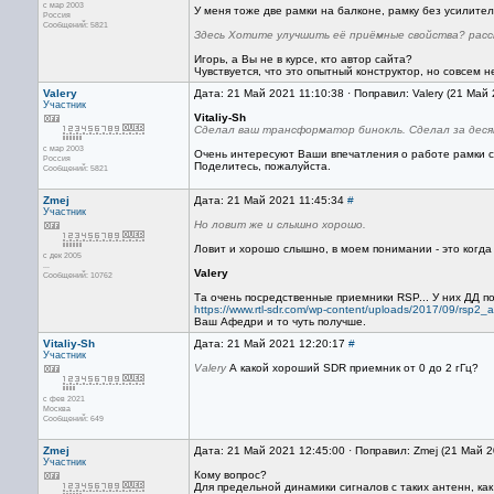
с мар 2003
У меня тоже две рамки на балконе, рамку без усилите
Россия
Сообщений: 5821
Здесь Хотите улучшить её приёмные свойства? рас
Игорь, а Вы не в курсе, кто автор сайта?
Чувствуется, что это опытный конструктор, но совсем н
Valery
Дата: 21 Май 2021 11:10:38 · Поправил: Valery (21 Май
Участник
Vitaliy-Sh
Сделал ваш трансформатор бинокль. Сделал за дес
с мар 2003
Очень интересуют Ваши впечатления о работе рамки с 
Россия
Поделитесь, пожалуйста.
Сообщений: 5821
Zmej
Дата: 21 Май 2021 11:45:34
#
Участник
Но ловит же и слышно хорошо.
Ловит и хорошо слышно, в моем понимании - это когда
с дек 2005
...
Valery
Сообщений: 10762
Та очень посредственные приемники RSP... У них ДД п
https://www.rtl-sdr.com/wp-content/uploads/2017/09/rsp2_ar
Ваш Афедри и то чуть получше.
Vitaliy-Sh
Дата: 21 Май 2021 12:20:17
#
Участник
Valery
А какой хороший SDR приемник от 0 до 2 гГц?
с фев 2021
Москва
Сообщений: 649
Zmej
Дата: 21 Май 2021 12:45:00 · Поправил: Zmej (21 Май 
Участник
Кому вопрос?
Для предельной динамики сигналов с таких антенн, ка