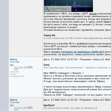
В сравнении с MLA, эту рамку с ШПТ,
проще
использова
переживать за уровень шумовой полки, минимальное 
Ну и как обычно проверяют антенну. Когда при подключ
более-менее )) антенна работает. А здесь такой эффек
Ну пусть висит себе, ни кому не мешает )). Но вот тол
максимуму нужных станций.
Условия балкона не позволяют проявлять лишнюю фант
Vitaliy-Sh
А если нацепить на MLA этот трансформатор между
Усилитель в коробке MLA с дифференциальным входом,
Так и ШПТ согласует симметричную рамку с несиммет
усилителя MLA.
Здесь
Хотите улучшить её приёмные свойства?
рассм
усилителю, но вероятно, схема усилителя, может быть 
Valery
Дата: 21 Май 2021 10:57:04 · Поправил: Valery (21 Май
Участник
Zmej
Как пародия при "без-антеннье" - может и годится, 
с мар 2003
Мое ИМХО совпадает с Вашим :)
Россия
Просто у Игоря и Виталия очень хорошие приемники по
Сообщений: 5821
Можно загнать усиление до максимума и при этом нет 
И еще, они качественно показывают спектр Эфира.
У меня зоопарк аналоговых приемников и Эфир слушаю
Дык вот, подключение нерезонансной рамки без усилит
(на КВ диапазоне)
Прием на SDR "Афедри" неплохой, но все равно что-то з
Valery
Дата: 21 Май 2021 11:01:43 · Поправил: Valery (21 Май
Участник
IgorDych
Ну пусть висит себе, ни кому не мешает ))