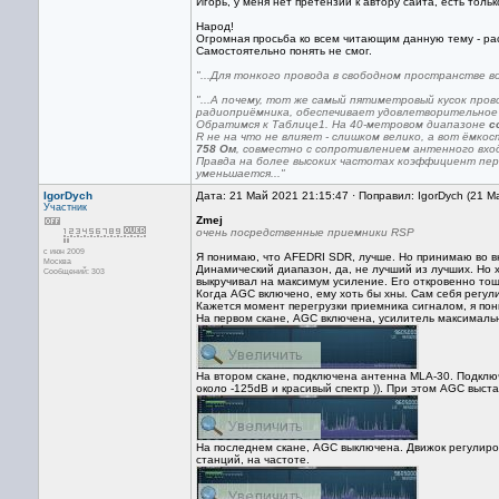
Игорь, у меня нет претензий к автору сайта, есть толь
Народ!
Огромная просьба ко всем читающим данную тему - рас
Самостоятельно понять не смог.
"...Для тонкого провода в свободном пространстве 
"...А почему, тот же самый пятиметровый кусок про
радиоприёмника, обеспечивает удовлетворительное 
Обратимся к Таблице1. На 40-метровом диапазоне
с
R не на что не влияет - слишком велико, а вот ёмк
758 Ом
, совместно с сопротивлением антенного вход
Правда на более высоких частотах коэффициент пер
уменьшается..."
IgorDych
Дата: 21 Май 2021 21:15:47 · Поправил: IgorDych (21 М
Участник
Zmej
очень посредственные приемники RSP
с июн 2009
Я понимаю, что AFEDRI SDR, лучше. Но принимаю во вн
Москва
Динамический диапазон, да, не лучший из лучших. Но х
Сообщений: 303
выкручивал на максимум усиление. Его откровенно тошн
Когда AGC включено, ему хоть бы хны. Сам себя регул
Кажется момент перегрузки приемника сигналом, я по
На первом скане, AGC включена, усилитель максимально
На втором скане, подключена антенна MLA-30. Подключ
около -125dB и красивый спектр )). При этом AGC выст
На последнем скане, AGC выключена. Движок регулиров
станций, на частоте.