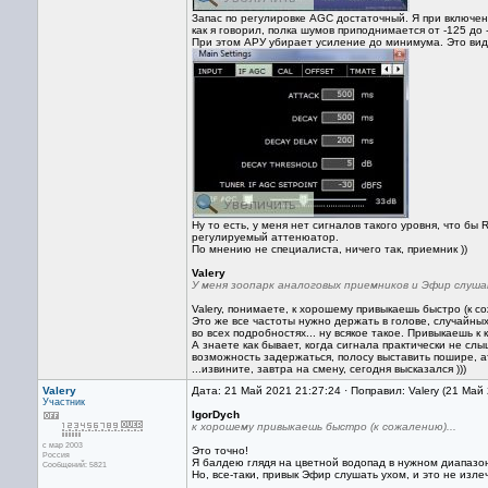
Запас по регулировке AGC достаточный. Я при включен
как я говорил, полка шумов приподнимается от -125 до 
При этом АРУ убирает усиление до минимума. Это вид
Ну то есть, у меня нет сигналов такого уровня, что бы
регулируемый аттенюатор.
По мнению не специалиста, ничего так, приемник ))
Valery
У меня зоопарк аналоговых приемников и Эфир слуша
Valery, понимаете, к хорошему привыкаешь быстро (к со
Это же все частоты нужно держать в голове, случайных
во всех подробностях... ну всякое такое. Привыкаешь к 
А знаете как бывает, когда сигнала практически не сл
возможность задержаться, полосу выставить пошире, ат
...извините, завтра на смену, сегодня высказался )))
Valery
Дата: 21 Май 2021 21:27:24 · Поправил: Valery (21 Май
Участник
IgorDych
к хорошему привыкаешь быстро (к сожалению)...
с мар 2003
Это точно!
Россия
Я балдею глядя на цветной водопад в нужном диапазон
Сообщений: 5821
Но, все-таки, привык Эфир слушать ухом, и это не изле