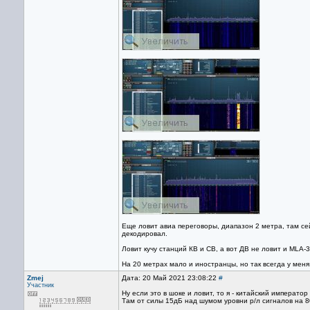
Еще ловит авиа переговоры, диапазон 2 метра, там се
декодировал.
Ловит кучу станций КВ и СВ, а вот ДВ не ловит и MLA-
На 20 метрах мало и иностранцы, но так всегда у меня
Zmej
Дата: 20 Май 2021 23:08:22
#
Участник
Ну если это в шоке и ловит, то я - китайский император 
Там от силы 15дБ над шумом уровни р/л сигналов на 8