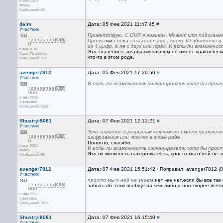
с мая 2020
Минск
Сообщений: 58
deim
Дата: 05 Фев 2021 11:47:45
#
Участник
Приветствую. C DMR я новичок. Может кто подскаже
Программа показала колор код , слот, ID абонента и
из 4 цифр, а не с двух или трёх. И есть ли возможн
с янв 2016
Это значение с реальным ключом не имеет практически
Санкт-Петербург
что-то в этом роде.
Сообщений: 209
avenger7812
Дата: 05 Фев 2021 17:26:50
#
Участник
И есть ли возможность сосканировать хотя бы прос
с июн 2015
Ульяновск
Сообщений: 1159
Shustryi8081
Дата: 07 Фев 2021 12:12:21
#
Участник
Это значение с реальным ключом не имеет практиче
шифрования или что-то в этом роде.
Понятно, спасибо.
с мая 2020
И есть ли возможность сосканировать хотя бы прос
Минск
Это возможность наверняка есть, просто мы о ней не з
Сообщений: 58
avenger7812
Дата: 07 Фев 2021 15:51:42 · Поправил: avenger7812 (
Участник
просто мы о ней не знаем.
нет -ее нет,если бы все т
забыть об этом вообще на чем либо,а оно скорее всего
с июн 2015
Ульяновск
Сообщений: 1159
Shustryi8081
Дата: 07 Фев 2021 16:15:40
#
Участник