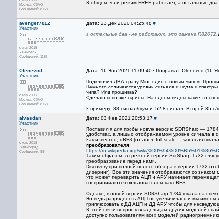
с апр 2003
В общем если режим FREE работает, а остальные два 
Москва, СЗАО
Сообщений: 8168
avenger7812
Дата: 23 Дек 2020 04:25:48
#
Участник
а остальные два - не работают, это замена R820T2.
с июн 2015
Ульяновск
Сообщений: 1159
Olenevod
Дата: 16 Янв 2021 11:09:40 · Поправил: Olenevod (16 Я
Участник
Подключил ДВА сразу Mini, один с новым чипом. Проши
Немного отличаются уровни сигнала и шума и спектры
чипа? Или прошивка?
с апр 2003
Сделаю попозже скрины. На одном видны какие-то спект
Москва, СЗАО
Сообщений: 8168
К примеру: 38 сигнал/шум и -52,8 сигнал. Второй 35 с/ш
alvasdan
Дата: 03 Фев 2021 20:53:17
#
Участник
Поставил я для пробы новую версию SDRSharp — 1784 
удобствах, а лишь о отображаемом уровне сигнала в 
Как известно, dBFS (от англ. full scale — «полная шк
с мар 2018
преобразователя
.
Зеленоград
https://ru.wikipedia.org/wiki/%D0%94%D0%B5%D1
Сообщений: 994
Таким образом, в прежней версии SdrSharp 1732 гляну
преобразование перед нами.
Discovery при полной полосе обзора в версии 1732 ото
дизеринг). Все эти значения отображаются со знаком м
что может переварить АЦП и АРУ начинает перемещать
воспринимаются пользователем как dBFS.
Однако, в новой версии SDRSharp 1784 шкала на спектре
Но ведь разрядность АЦП не увеличилась и мы имеем 
приплюсовать к ДД АЦП и ДД АРУ чтобы для несведую
В этой связи вопрос к владельцам других моделей спай
доступно пользователям всех моделей радиоприемник