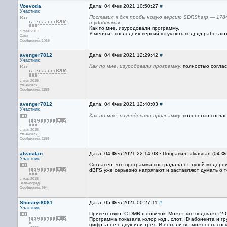
Voevoda
Дата: 04 Фев 2021 10:50:27
#
Участник
Поставил я для пробы новую версию SDRSharp — 1784
и удобствах
Как по мне, изуродовали программу.
с фев 2019
У меня из последних версий штук пять подряд работаю
Саки
Сообщений: 1059
avenger7812
Дата: 04 Фев 2021 12:29:42
#
Участник
Как по мне, изуродовали программу.
полностью соглас
с июн 2015
Ульяновск
Сообщений: 1159
avenger7812
Дата: 04 Фев 2021 12:40:03
#
Участник
Как по мне, изуродовали программу.
полностью соглас
с июн 2015
Ульяновск
Сообщений: 1159
alvasdan
Дата: 04 Фев 2021 22:14:03 · Поправил: alvasdan (04 Ф
Участник
Согласен, что программа пострадала от тупой модерниз
dBFS уже серьезно напрягают и заставляют думать о т
с мар 2018
Зеленоград
Сообщений: 994
Shustryi8081
Дата: 05 Фев 2021 00:27:11
#
Участник
Приветствую. C DMR я новичок. Может кто подскажет? 
Программа показала колор код , слот, ID абонента и г
цифр, а не с двух или трёх. И есть ли возможность со