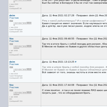
А на 147- 148 работают отделы воеводы , тоже в цифре
Был бы сейчас в Беларуси я бы не стал так заморачива
с мая 2020
Минск
Сообщений: 58
deim
Дата: 11 Фев 2021 02:27:28 · Поправил: deim (11 Фев 2
Участник
Речь о какой радиостанции? И о каком шифровании?
Какая станция не имеет значения. Если научишься чит
Да и для bp, как я уже писал ранее, индекс ключа не от
с янв 2016
Санкт-Петербург
Сообщений: 209
Vox
Дата: 11 Фев 2021 09:48:55 · Поправил: Vox (11 Фев 20
Участник
Так что в итоге брать с собой поездку для ухогрея , Юн
В Минске не бываю но бываю в других областных центр
с авг 2008
МО
Сообщений: 916
deim
Дата: 11 Фев 2021 13:13:25
#
Участник
Так что в итоге брать с собой поездку для ухогрея ,
В Минске не бываю но бываю в других областных цен
Всё зависит от того, знаешь частоты в этом месте или 
с янв 2016
Санкт-Петербург
Сообщений: 209
Vox
Дата: 11 Фев 2021 17:44:08 · Поправил: Vox (11 Фев 20
Участник
С этим понятно , я так и не понял помимо RAS какое ш
погреть уши , что из оборудования брать .
с авг 2008
МО
Сообщений: 916