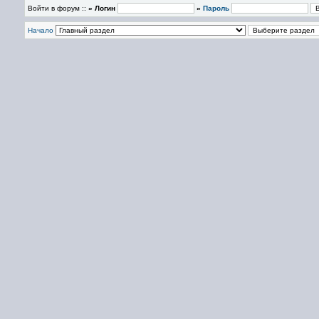
Войти в форум ::
» Логин
»
Пароль
Начало