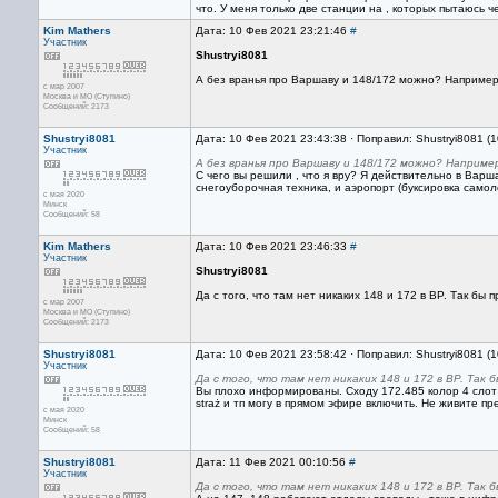
что. У меня только две станции на , которых пытаюсь 
Kim Mathers
Дата: 10 Фев 2021 23:21:46
#
Участник
Shustryi8081
А без вранья про Варшаву и 148/172 можно? Например,
с мар 2007
Москва и МО (Ступино)
Сообщений: 2173
Shustryi8081
Дата: 10 Фев 2021 23:43:38 · Поправил: Shustryi8081 (
Участник
А без вранья про Варшаву и 148/172 можно? Наприме
С чего вы решили , что я вру? Я действительно в Варш
снегоуборочная техника, и аэропорт (буксировка самолё
с мая 2020
Минск
Сообщений: 58
Kim Mathers
Дата: 10 Фев 2021 23:46:33
#
Участник
Shustryi8081
Да с того, что там нет никаких 148 и 172 в BP. Так бы 
с мар 2007
Москва и МО (Ступино)
Сообщений: 2173
Shustryi8081
Дата: 10 Фев 2021 23:58:42 · Поправил: Shustryi8081 (
Участник
Да с того, что там нет никаких 148 и 172 в BP. Так
Вы плохо информированы. Сходу 172.485 колор 4 слот 1 
straż и тп могу в прямом эфире включить. Не живите п
с мая 2020
Минск
Сообщений: 58
Shustryi8081
Дата: 11 Фев 2021 00:10:56
#
Участник
Да с того, что там нет никаких 148 и 172 в BP. Так