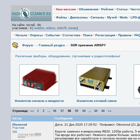
·
Наш магазин
·
Объявления
·
Рейтинг
·
Статьи
·
Част
·
Файлы
·
Диапазоны
·
Сигналы
·
Музей
·
Mods
·
LPD-
На сайте: гостей - 64,
участников - 4 [
evilslon
,
ra3tmo
,
John79
,
mirney
]
·
Начало
·
Опросы
·
События
·
Статистика
·
Поиск
·
Регистрация
·
Правила
·
FA
Форум
—›
Главный раздел
—›
SDR приемник AIRSPY
Различные приборы, оборудование, спутниковые и радиотелефоны!
Усилители сигнала и мощности
Усилители сотовой связи
Страница:
««
...
...
»»
1
2
56
57
58
59
60
65
66
Автор
Сообщение
Olenevod
Дата: 21 Дек 2020 17:29:52 · Поправил: Olenevod (21 Д
Участник
Короче заменил я микросхему R820, 1200р работа, 5 м
Так вроде все работает. Немного шумов больше, капель
регулировки все заработали и сигналы похожи как на н