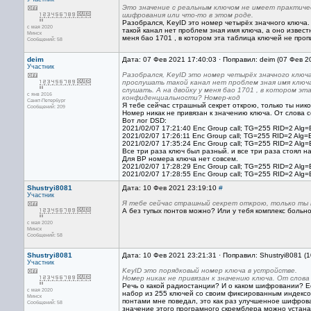
Это значение с реальным ключом не имеет практиче
шифрования или что-то в этом роде.
Разобрался, KeyID это номер четырёх значного ключа.
с мая 2020
такой канал нет проблем зная имя ключа, а оно извест
Минск
меня бао 1701 , в котором эта таблица ключей не про
Сообщений: 58
deim
Дата: 07 Фев 2021 17:40:03 · Поправил: deim (07 Фев 2
Участник
Разобрался, KeyID это номер четырёх значного ключ
прослушать такой канал нет проблем зная имя ключа
слушать. А на двойку у меня бао 1701 , в котором э
с янв 2016
конфиденциальности? Номер-код
Санкт-Петербург
Я тебе сейчас страшный секрет открою, только ты нико
Сообщений: 209
Номер никак не привязан к значению ключа. От слова с
Вот лог DSD:
2021/02/07 17:21:40 Enc Group call; TG=255 RID=2 Alg
2021/02/07 17:26:11 Enc Group call; TG=255 RID=2 Alg
2021/02/07 17:35:24 Enc Group call; TG=255 RID=2 Alg
Все три раза ключ был разный. и все три раза стоял н
Для BP номера ключа нет совсем.
2021/02/07 17:28:29 Enc Group call; TG=255 RID=2 Alg
2021/02/07 17:28:55 Enc Group call; TG=255 RID=2 Alg=
Shustryi8081
Дата: 10 Фев 2021 23:19:10
#
Участник
Я тебе сейчас страшный секрет открою, только ты н
А без тупых понтов можно? Или у тебя комплекс больно
с мая 2020
Минск
Сообщений: 58
Shustryi8081
Дата: 10 Фев 2021 23:21:31 · Поправил: Shustryi8081 (
Участник
KeyID это порядковый номер ключа в устройстве.
Номер никак не привязан к значению ключа. От слова
Речь о какой радиостанции? И о каком шифровании? Е
с мая 2020
набор из 255 ключей со своим фиксированным индексом
Минск
понтами мне поведал, это как раз улучшенное шифрова
Сообщений: 58
значение этого програмного скремблера можно устанав