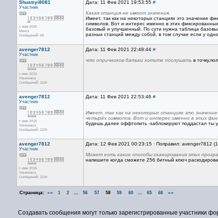
Shustryi8081
Дата: 11 Фев 2021 19:53:55
#
Участник
Какая станция не имеет значения.
Имеет, так как на некоторых станциях это значение ф
символов. Вот и интерес именно в этих фиксированных 
с мая 2020
базовый и улучшенный. По сути нужна таблица базовых
Минск
разных станций между собой, в том случае если у одн
Сообщений: 58
avenger7812
Дата: 11 Фев 2021 22:48:44
#
Участник
что опричников батьки хотите послушать
в точку,по
с июн 2015
Ульяновск
Сообщений: 1159
avenger7812
Дата: 11 Фев 2021 22:53:46
#
Участник
Имеет, так как на некоторых станциях это значени
четырёх символов. Вот и интерес именно в этих фик
с июн 2015
будешь далее оффтопить -заблокируют поддастал ты у
Ульяновск
Сообщений: 1159
avenger7812
Дата: 12 Фев 2021 00:23:15 · Поправил: avenger7812 (
Участник
Может есть какие способы сканирования этих прогр
напишите когда сможете 256 битный ключ раскодироват
с июн 2015
Ульяновск
Сообщений: 1159
Страница:
««
...
...
»»
1
2
56
57
58
59
60
65
66
Создавать сообщения могут только зарегистрированные участники фо