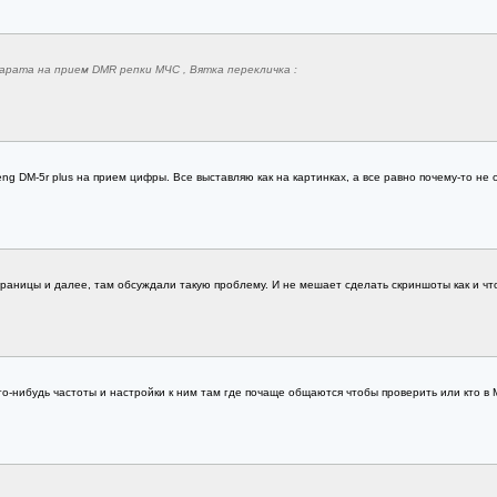
арата на прием DMR репки МЧС , Вятка перекличка :
ng DM-5r plus на прием цифры. Все выставляю как на картинках, а все равно почему-то не
раницы и далее, там обсуждали такую проблему. И не мешает сделать скриншоты как и что
ого-нибудь частоты и настройки к ним там где почаще общаются чтобы проверить или кто в