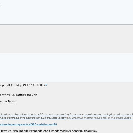
?
eepaer0 (09 Мар 2017 18:55:06)
#
острочных комментариев.
мени Гугла.
ircuitry to the micro that 'reads' the volume setting from the potentiometer to display volume leve
 set between thresholds for two volume settings
. Wouxun mobile radios have the same issue.
com/travisgoodspeed/md380tools/issues/98
адеяться, что Травис исправит его в последующих версиях прошивки.