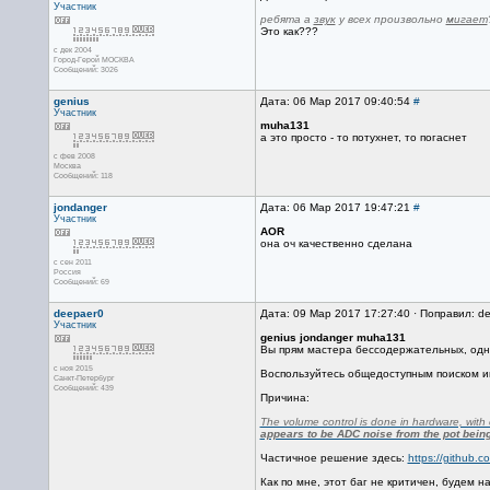
Участник
ребята а
звук
у всех произвольно
мигает
Это как???
с дек 2004
Город-Герой МОСКВА
Сообщений: 3026
genius
Дата: 06 Мар 2017 09:40:54
#
Участник
muha131
а это просто - то потухнет, то погаснет
с фев 2008
Москва
Сообщений: 118
jondanger
Дата: 06 Мар 2017 19:47:21
#
Участник
AOR
она оч качественно сделана
с сен 2011
Россия
Сообщений: 69
deepaer0
Дата: 09 Мар 2017 17:27:40 · Поправил: d
Участник
genius
jondanger
muha131
Вы прям мастера бессодержательных, одн
с ноя 2015
Воспользуйтесь общедоступным поиском и
Санкт-Петербург
Сообщений: 439
Причина:
The volume control is done in hardware, with c
appears to be ADC noise from the pot being
Частичное решение здесь:
https://github.
Как по мне, этот баг не критичен, будем н