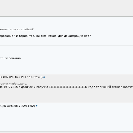
может сигнал слабый?
фрование? И вариантов, как я понимаю, для дешифрации нет?
осто любопытно.
IBBON (26 Фев 2017 16:52:48)
#
просто любопытно.
о 16777215 в двоичое и получил 111111111111111111111111
b
, где
"b"
лишний символ (опечат
z (26 Фев 2017 22:14:52)
#