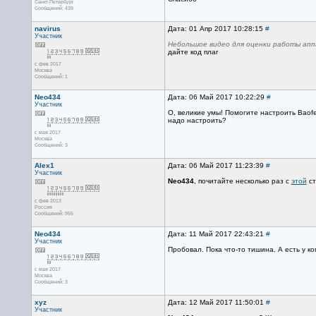
Санкт-Петербург
Сообщений: 439
navirus
Дата: 01 Апр 2017 10:28:15
#
Участник
Небольшое видео для оценки работы апп
дайте код плаг
с фев 2017
Москва
Сообщений: 1
Neo434
Дата: 06 Май 2017 10:22:29
#
Участник
О, великие умы! Помогите настроить Baofe
надо настроить?
с мая 2017
Москва
Сообщений: 3
Alex1
Дата: 06 Май 2017 11:23:39
#
Участник
Neo434
, почитайте несколько раз с
этой
ст
с фев 2013
Россия
Сообщений: 955
Neo434
Дата: 11 Май 2017 22:43:21
#
Участник
Пробовал. Пока что-то тишина. А есть у к
с мая 2017
Москва
Сообщений: 3
xyz
Дата: 12 Май 2017 11:50:01
#
Участник