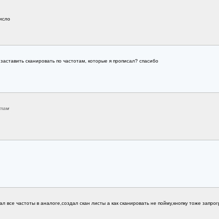
число
 заставить сканировать по частотам, которые я прописал? спасибо
отам
сал все частоты в аналоге,создал скан листы а как сканировать не пойму,кнопку тоже запр