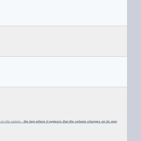
l on the screen -
the bug where it appears that the volume changes on its own