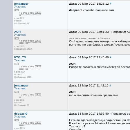
jondanger
Дата: 09 Мар 2017 18:28:12
#
Участник
deepaer0
спасибо большое вам
с сен 2011
Россия
Сообщений: 69
AOR
Дата: 09 Мар 2017 22:51:23 · Поправил: A
Участник
она оч качественно сделана
Ого! прямо конкурент моторолы и хайтеры 
вы точно не ошиблись в словах "очень кач
с окт 2003
Сообщений: 14675
KTO_TO
Дата: 09 Мар 2017 23:40:40
#
Участник
AOR
Рискуете попасть в список мастеров бесс
с фев 2004
Москва
Сообщений: 1073
jondanger
Дата: 12 Мар 2017 11:42:15
#
Участник
AOR
я с китайскими конечно сравниваю
с сен 2011
Россия
Сообщений: 69
deepaer0
Дата: 13 Мар 2017 14:55:50 · Поправил: d
Участник
Есть ли здесь владельцы радиостанции C
В ней есть режим Monitor All - нашел упом
Так ли это?
с ноя 2015
Спасибо