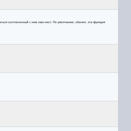
каться соотнесенный с ним скан-лист. По умолчанию, обычно, эта функция