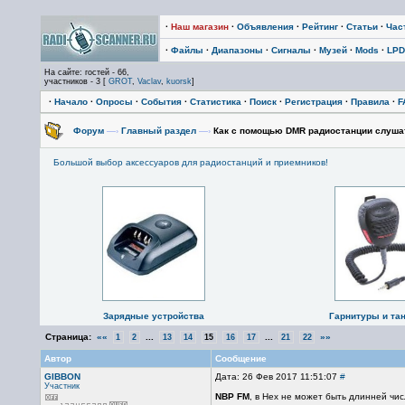
·
Наш магазин
·
Объявления
·
Рейтинг
·
Статьи
·
Час
·
Файлы
·
Диапазоны
·
Сигналы
·
Музей
·
Mods
·
LPD
На сайте: гостей - 66,
участников - 3 [
GROT
,
Vaclav
,
kuorsk
]
·
Начало
·
Опросы
·
События
·
Статистика
·
Поиск
·
Регистрация
·
Правила
·
F
Форум
—›
Главный раздел
—›
Как с помощью DMR радиостанции слуша
Большой выбор аксессуаров для радиостанций и приемников!
Зарядные устройства
Гарнитуры и та
Страница:
««
...
...
»»
1
2
13
14
15
16
17
21
22
Автор
Сообщение
GIBBON
Дата: 26 Фев 2017 11:51:07
#
Участник
NBP FM
, в Hex не может быть длинней чис