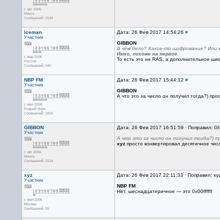
с авг 2006
Минск
Сообщений: 3124
Iceman
Дата: 26 Фев 2017 14:54:26
#
Участник
GIBBON
В чём дело? Какое-то шифрование? Или 
Имхо, похоже на первое.
с мар 2006
То есть это не RAS, а дополнительное ши
Россия
Сообщений: 640
NBP FM
Дата: 26 Фев 2017 15:44:12
#
Участник
GIBBON
А что это за число он получил тогда?) пр
с июл 2008
Родной Урал
Сообщений: 1816
GIBBON
Дата: 26 Фев 2017 16:51:59 · Поправил: G
Участник
А что это за число он получил тогда?) 
xyz
просто конвертировал десятичное числ
с авг 2006
Минск
Сообщений: 3124
xyz
Дата: 26 Фев 2017 22:11:33 · Поправил: xy
Участник
NBP FM
Нет, шеснадцатеричное — это 0x00ffffff
с июл 2006
Москва
Сообщений: 55