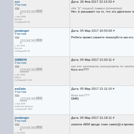
xyz
Дата: 26 Фев 2017 22:13:33
#
Участник
где "b" лишний символ (опечатка).
Нет, b указывает на то, что это двоичное 
с июл 2006
Москва
Сообщений: 55
jondanger
Дата: 05 Мар 2017 20:53:00
#
Участник
Ребята привет,скажите пожалуйста как его
с сен 2011
Россия
Сообщений: 69
GIBBON
Дата: 05 Мар 2017 21:03:11
#
Участник
как его заставить сканировать по част
Кого его???
с авг 2006
Минск
Сообщений: 3124
ew2abc
Дата: 05 Мар 2017 21:11:10
#
Участник
Кого его???
DMR)
с янв 2009
Antennae Galaxies
Сообщений: 2800
jondanger
Дата: 05 Мар 2017 21:18:11
#
Участник
zastone d900 вроде тоже самое))) я пропи
с сен 2011