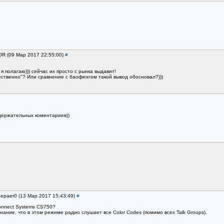
OR (09 Мар 2017 22:55:00)
#
я полагаю))) сейчас их просто с рынка выдавит!
ественно"? Или сравнение с баофенгом такой вывод обосновал?)))
одержательных коментариев))
eepaer0 (13 Мар 2017 15:43:49)
#
onnect Systems CS750?
инание, что в этом режиме радио слушает все Color Codes (помимо всех Talk Groups).