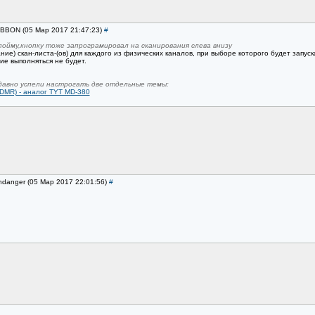
GIBBON (05 Мар 2017 21:47:23)
#
 пойму,кнопку тоже запрограмировал на сканирования слева внизу
ние) скан-листа-(ов) для каждого из физических каналов, при выборе которого будет запус
ие выполняться не будет.
едавно успели настрогать две отдельные темы:
DMR) - аналог TYT MD-380
ondanger (05 Мар 2017 22:01:56)
#