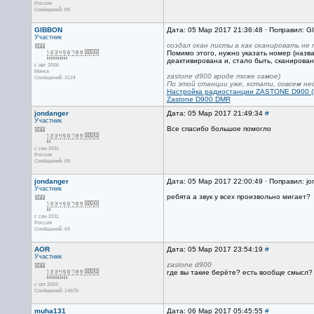
Россия
Сообщений: 69
GIBBON
Дата: 05 Мар 2017 21:36:48 · Поправил: 
Участник
создал скан листы а как сканировать не
Помимо этого, нужно указать номер (назва
деактивирована и, стало быть, сканирован
с авг 2006
Минск
zastone d900 вроде тоже самое)
Сообщений: 3124
По этой станции уже, кстати, совсем н
Настройка радиостанции ZASTONE D900 (
Zastone D900 DMR
jondanger
Дата: 05 Мар 2017 21:49:34
#
Участник
Все спасибо большое помогло
с сен 2011
Россия
Сообщений: 69
jondanger
Дата: 05 Мар 2017 22:00:49 · Поправил: j
Участник
ребята а звук у всех произвольно мигает?
с сен 2011
Россия
Сообщений: 69
AOR
Дата: 05 Мар 2017 23:54:19
#
Участник
zastone d900
где вы такие берёте? есть вообще смысл?
с окт 2003
Сообщений: 14675
muha131
Дата: 06 Мар 2017 05:45:55
#