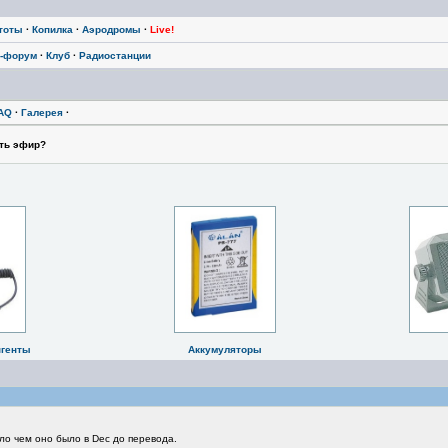
тоты
·
Копилка
·
Аэродромы
·
Live!
-форум
·
Клуб
·
Радиостанции
AQ
·
Галерея
·
ть эфир?
нгенты
Аккумуляторы
ло чем оно было в Dec до перевода.