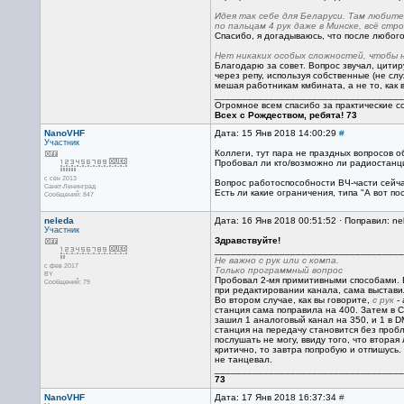
Идея так себе для Беларуси. Там любит
по пальцам 4 рук даже в Минске, всё ст
Спасибо, я догадываюсь, что после любог
Нет никаких особых сложностей, чтобы 
Благодарю за совет. Вопрос звучал, цити
через репу, используя собственные (не сл
мешая работникам кмбината, а не то, как в
___________________________________
Огромное всем спасибо за практические с
Всех с Рождеством, ребята! 73
NanoVHF
Дата: 15 Янв 2018 14:00:29
#
Участник
Коллеги, тут пара не праздных вопросов о
Пробовал ли кто/возможно ли радиостанци
с сен 2013
Вопрос работоспособности ВЧ-части сейчас
Санкт-Ленинград
Есть ли какие ограничения, типа "А вот по
Сообщений: 847
neleda
Дата: 16 Янв 2018 00:51:52 · Поправил: ne
Участник
Здравствуйте!
___________________________________
Не важно с рук или с компа.
с фев 2017
Только программный вопрос
BY
Пробовал 2-мя примитивными способами. 
Сообщений: 79
при редактировании канала, сама выстави
Во втором случае, как вы говорите,
с рук
- 
станция сама поправила на 400. Затем в 
зашил 1 аналоговый канал на 350, и 1 в D
станция на передачу становится без проб
послушать не могу, ввиду того, что вторая
критично, то завтра попробую и отпишусь. 
не танцевал.
___________________________________
73
NanoVHF
Дата: 17 Янв 2018 16:37:34
#