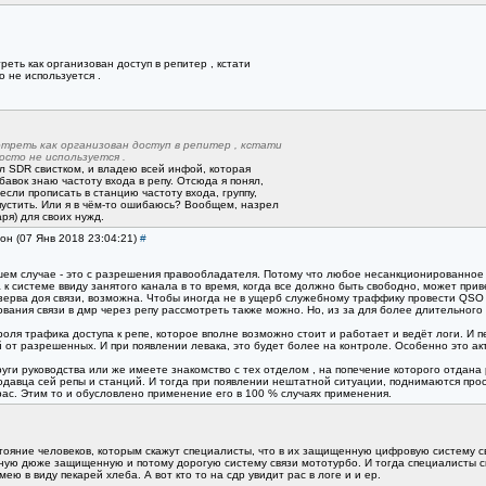
еть как организован доступ в репитер , кстати
о не используется .
отреть как организован доступ в репитер , кстати
сто не используется .
л SDR свистком, и владею всей инфой, которая
бавок знаю частоту входа в репу. Отсюда я понял,
если прописать в станцию частоту входа, группу,
пустить. Или я в чём-то ошибаюсь? Вообщем, назрел
ря) для своих нужд.
ион (07 Янв 2018 23:04:21)
#
ем случае - это с разрешения правообладателя. Потому что любое несанкционированное и
 к системе ввиду занятого канала в то время, когда все должно быть свободно, может приве
зерва доя связи, возможна. Чтобы иногда не в ущерб служебному траффику провести QSO в 
вания связи в дмр через репу рассмотреть также можно. Но, из за для более длительного
оля трафика доступа к репе, которое вполне возможно стоит и работает и ведёт логи. И п
й от разрешенных. И при появлении левака, это будет более на контроле. Особенно это ак
круги руководства или же имеете знакомство с тех отделом , на попечение которого отдана
одавца сей репы и станций. И тогда при появлении нештатной ситуации, поднимаются прос
рас. Этим то и обусловлено применение его в 100 % случаях применения.
ояние человеков, которым скажут специалисты, что в их защищенную цифровую систему свя
нную дюже защищенную и потому дорогую систему связи мототурбо. И тогда специалисты с
имею в виду пекарей хлеба. А вот кто то на сдр увидит рас в логе и и ер.