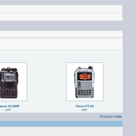
aesu VX-8DR
Yaesu FT-1D
руб.
руб.
Поиск в теме