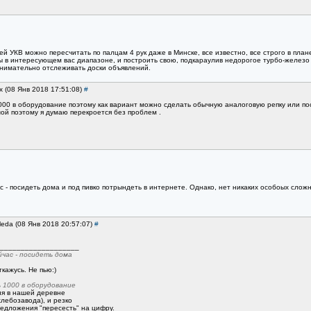
й УКВ можно пересчитать по палцам 4 рук даже в Минске, все известно, все строго в план
 в интересующем вас диапазоне, и построить свою, подкараулив недорогое турбо-железо н
 внимательно отслеживать доски объявлений.
x (08 Янв 2018 17:51:08)
#
1000 в оборудование поэтому как вариант можно сделать обычную аналоговую репку или по
шой поэтому я думаю перекроется без проблем .
час - посидеть дома и под пивко потрындеть в интернете. Однако, нет никаких особоых сло
leda (08 Янв 2018 20:57:07)
#
___________________
йчас - посидеть дома
кажусь. Не пью:)
 1000 в оборудование
ия в нашей деревне
хлебозавода), и резко
едложения "пересесть" на цифру.