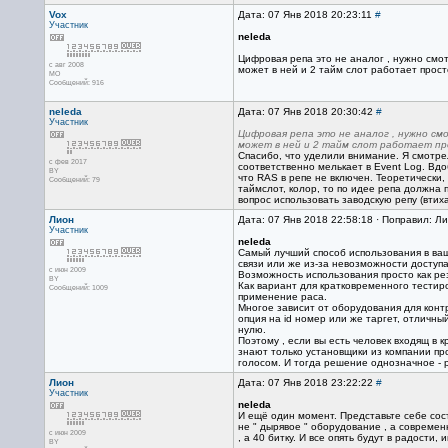
Vox
Дата: 07 Янв 2018 20:23:11
#
Участник
neleda
Цифровая репа это не аналог , нужно смотр
с авг 2008
может в ней и 2 тайм слот работает прост
МО
Сообщений: 916
neleda
Дата: 07 Янв 2018 20:30:42
#
Участник
Цифровая репа это не аналог , нужно см
может в ней и 2 тайм слот работает про
Спасибо, что уделили внимание. Я смотре
с фев 2017
соответственно мелькает в Event Log. Вдо
BY
что RAS в репе не включен. Теоретически, 
Сообщений: 79
таймслот, колор, то по идее репа должна 
вопрос использовать заводскую репу (втиха
Лион
Дата: 07 Янв 2018 22:58:18 · Поправил: Л
Участник
neleda
Самый лучший способ использования в ваш
связи или же из-за невозможности доступа
с июн 2009
Возможность использования просто как ре
BY
Как вариант для кратковременного тестиро
Сообщений: 1009
применение раса.
Многое зависит от оборудования для контр
опция на id номер или же таргет, отличны
нулю.
Поэтому , если вы есть человек входящ в 
знают только установщики из компании пр
голосом. И тогда решение однозначное - 
Лион
Дата: 07 Янв 2018 23:22:22
#
Участник
neleda
И ещё один момент. Представьте себе сост
не " дырявое " оборудование , а совреме
с июн 2009
, а 40 битку. И все опять будут в радости, 
BY