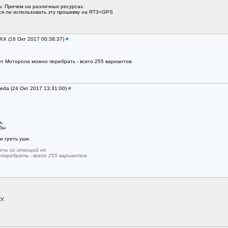
. Причем на различных ресурсах.
тся ли использовать эту прошивку на RT3+GPS
CXX (16 Окт 2017 00:38:37)
#
от Моторола можно перебрать - всего 255 вариантов.
leda (24 Окт 2017 13:31:00)
#
ь,
абы
и греть уши.
ючи со станций не
перебрать - всего 255 вариантов.
У.