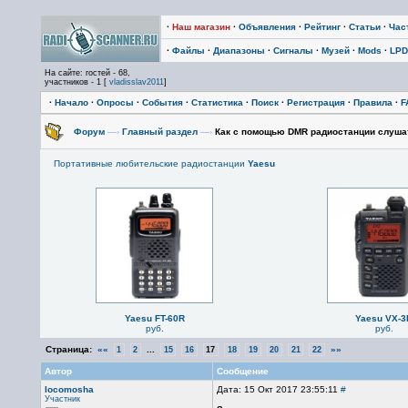
·
Наш магазин
·
Объявления
·
Рейтинг
·
Статьи
·
Час
·
Файлы
·
Диапазоны
·
Сигналы
·
Музей
·
Mods
·
LPD
На сайте: гостей - 68,
участников - 1 [
vladisslav2011
]
·
Начало
·
Опросы
·
События
·
Статистика
·
Поиск
·
Регистрация
·
Правила
·
F
Форум
—›
Главный раздел
—›
Как с помощью DMR радиостанции слуша
Портативные любительские радиостанции
Yaesu
Yaesu FT-60R
Yaesu VX-3
руб.
руб.
Страница:
««
...
»»
1
2
15
16
17
18
19
20
21
22
Автор
Сообщение
locomosha
Дата: 15 Окт 2017 23:55:11
#
Участник