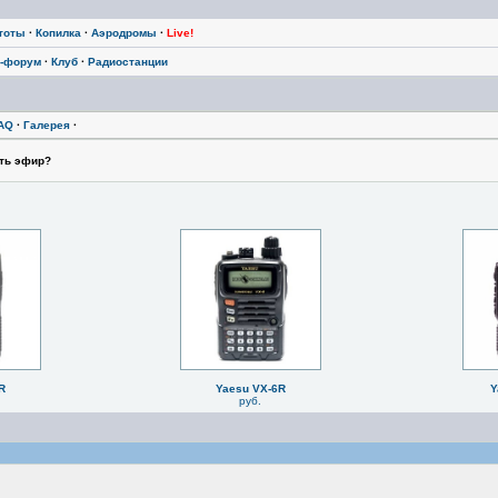
тоты
·
Копилка
·
Аэродромы
·
Live!
-форум
·
Клуб
·
Радиостанции
AQ
·
Галерея
·
ть эфир?
R
Yaesu VX-6R
Y
руб.