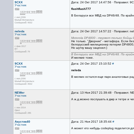
9CXX
Дата: 24 Окт 2017 14:47:56 · Поправил: 9
Участник
flashflash777
В Беларуси все МВД на DP46/48. По крайн
с июл 2006
Малый Моторольск
Сообщений: 4552
neleda
Дата: 24 Окт 2017 14:57:22 · Поправил: ne
Участник
Motorola DP4800 - теряют только бойцы 
Не только. "Дворник" - метафора. Если без
белорусский милиционер потерял DP4800,
с фев 2017
Но шутку вашу заценил:)
BY
___________________________________
Сообщений: 79
В Беларуси все МВД на DP46/48. По крайн
И мелкие тоже.
9CXX
Дата: 24 Окт 2017 15:10:52
#
Участник
neleda
В мелких остался еще парк аналоговых ра
с июл 2006
Малый Моторольск
Сообщений: 4552
NEWer
Дата: 13 Ноя 2017 21:39:48 · Поправил: N
Участник
А ж.д.можно послушать в дмр и тетре и ч
с июн 2014
Орел
Сообщений: 285
Акустик40
Дата: 21 Ноя 2017 18:35:44
#
Участник
А может кто нибудь codeplug поделится д