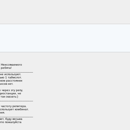
! Неиссякаемого
 ребята!
___________________
не используют.
ко 1 таймслот.
аком расстоянии
нсов нет.
через эту репу,
диостанции, не
ак сказать:)
___________________
 частоту репитера.
использует комбинат.
ния.
___________________
ет, буду весьма
ите пожалуйста