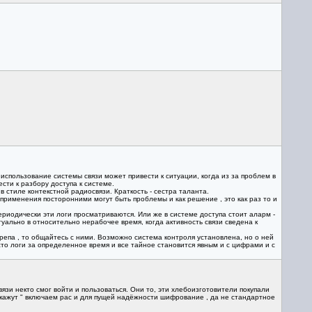
спользование системы связи может привести к ситуации, когда из за проблем в
сти к разбору доступа к системе.
стиле контекстной радиосвязи. Краткость - сестра таланта.
 применения посторонними могут быть проблемы и как решение , это как раз то и
ериодически эти логи просматриваются. Или же в системе доступа стоит аларм -
туально в относительно нерабочее время, когда активность связи сведена к
 репа , то общайтесь с ними. Возможно система контроля установлена, но о ней
то логи за определенное время и все тайное становится явным и с цифрами и с
зи некто смог войти и пользоваться. Они то, эти хлебоизготовители покупали
кажут " включаем рас и для пущей надёжности шифрование , да не стандартное