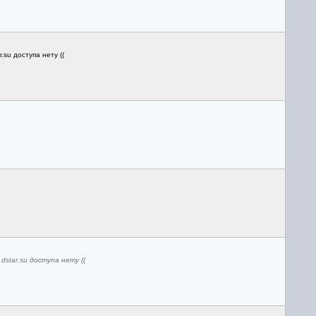
su доступа нету ((
tar.su доступа нету ((