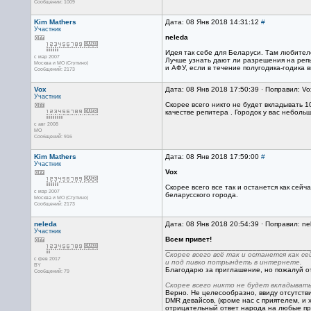
Сообщений: 1009
Kim Mathers
Дата: 08 Янв 2018 14:31:12
#
Участник
neleda
Идея так себе для Беларуси. Там любителе
с мар 2007
Лучше узнать дают ли разрешения на репы
Москва и МО (Ступино)
и АФУ, если в течение полугодика-годика
Сообщений: 2173
Vox
Дата: 08 Янв 2018 17:50:39 · Поправил: Vo
Участник
Скорее всего никто не будет вкладывать 
качестве репитера . Городок у вас неболь
с авг 2008
МО
Сообщений: 916
Kim Mathers
Дата: 08 Янв 2018 17:59:00
#
Участник
Vox
Скорее всего все так и останется как сей
с мар 2007
беларусского города.
Москва и МО (Ступино)
Сообщений: 2173
neleda
Дата: 08 Янв 2018 20:54:39 · Поправил: ne
Участник
Всем привет!
___________________________________
Скорее всего всё так и останется как се
с фев 2017
и под пивко потрындеть в интернете.
BY
Благодарю за приглашение, но пожалуй от
Сообщений: 79
Скорее всего никто не будет вкладывать
Верно. Не целесообразно, ввиду отсутств
DMR девайсов, (кроме нас с приятелем, и 
отрицательный ответ народа на любые пр