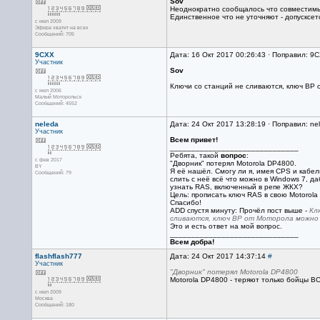
Sov
Неоднократно сообщалось что совместимы
Единственное что не уточняют - допусксе
с июл 2009
Эфира хватит на всех
Сообщений: 705
9CXX
Дата: 16 Окт 2017 00:26:43 · Поправил: 9
Участник
Sov
Ключи со станций не сливаются, ключ BP 
с июл 2006
Малый Моторольск
Сообщений: 4552
neleda
Дата: 24 Окт 2017 13:28:19 · Поправил: ne
Участник
Всем привет!
______________________________
Ребята, такой
вопрос
:
с фев 2017
"Дворник" потерял Motorola DP4800.
BY
Я её нашёл. Смогу ли я, имея CPS и кабел
Сообщений: 79
слить с неё всё что можно в Windows 7, д
узнать RAS, включенный в репе ЖКХ?
Цель: прописать ключ RAS в свою Motorola 
Спасибо!
ADD спустя минуту: Прочёл пост выше -
Кл
сливаются, ключ BP от Моторола можно 
Это и есть ответ на мой вопрос.
______________________________
Всем добра!
flashflash777
Дата: 24 Окт 2017 14:37:14
#
Участник
"Дворник" потерял Motorola DP4800
Motorola DP4800 - теряют только бойцы ВС
с июл 2009
Москва
Сообщений: 180