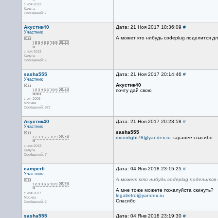
с ноя 2013
Калуга
Сообщений: 7
Акустик40
Дата: 21 Ноя 2017 18:36:09
#
Участник
А может кто нибудь codeplug поделится д
с ноя 2013
Калуга
Сообщений: 7
sasha555
Дата: 21 Ноя 2017 20:14:46
#
Участник
Акустик40
почту дай свою
с окт 2009
Москва
Сообщений: 971
Акустик40
Дата: 21 Ноя 2017 20:23:58
#
Участник
sasha555
moonlight78@yandex.ru
заранее спасибо
с ноя 2013
Калуга
Сообщений: 7
camperfi
Дата: 04 Янв 2018 23:15:25
#
Участник
А может кто нибудь codeplug поделится 
А мне тоже можете пожалуйста скинуть?
с ноя 2017
legalretro@yandex.ru
Москва
Спасибо
Сообщений: 2
sasha555
Дата: 04 Янв 2018 23:19:30
#