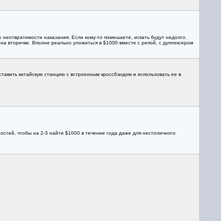
е неотвратимости наказания. Если кому-то помешаете, искать будут недолго.
а вторичке. Вполне реально уложиться в $1000 вместе с репой, с дуплексером
ставить китайскую станцию с встроенным кроссбэндом и использовать ее в
жностей, чтобы на 2-3 найти $1000 в течение года даже для нестоличного