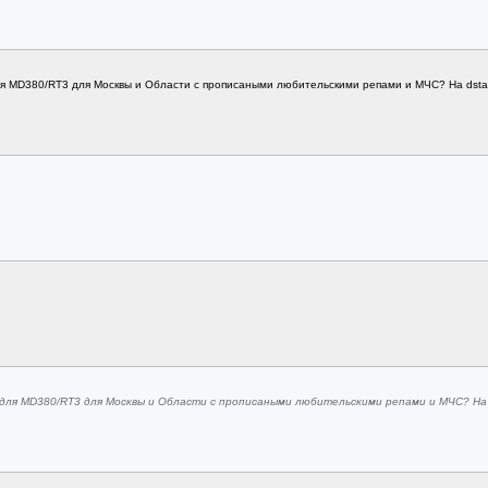
ля MD380/RT3 для Москвы и Области с прописаными любительскими репами и МЧС? На dstar.
для MD380/RT3 для Москвы и Области с прописаными любительскими репами и МЧС? На ds