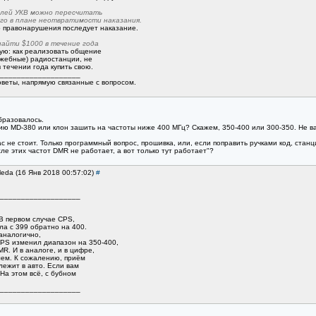
елей УКВ можно пересчитать
рого в плане неотвратимости наказания.
о правонарушения последует наказание.
найти $1000 в течение года
рую: как реализовать общение
ужебные) радиостанции, не
 течении года купить свою.
___________________
оветы, напрямую связанные с вопросом.
бразовалось.
ю MD-380 или клон зашить на частоты ниже 400 МГц? Скажем, 350-400 или 300-350. Не важ
 не стоит. Только программный вопрос, прошивка, или, если поправить ручками код, станц
сле этих частот DMR не работает, а вот только тут работает"?
leda (16 Янв 2018 00:57:02)
#
___________________
В первом случае CPS,
ла с 399 обратно на 400.
аналогично,
CPS изменил диапазон на 350-400,
MR. И в аналоге, и в цифре,
лем. К сожалению, приём
 лежит в авто. Если вам
На этом всё, с бубном
___________________