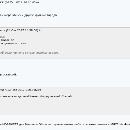
CXX (24 Окт 2017 14:48:45)
#
ей мере Минск и другие крупные города.
leda (24 Окт 2017 14:58:00)
#
ВСУ.
 масок, то
 и дальше по теме.
___________________
ей мере Минск и другие крупные города.
диостанций.
EWer (13 Ноя 2017 21:43:02)
#
ем это можно делать?Какое оборудование?!Спасибо!
ля MD380/RT3 для Москвы и Области с прописаными любительскими репами и МЧС? На dstar.