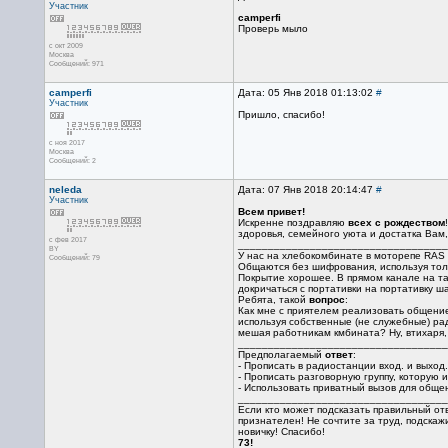
Участник
camperfi
Проверь мыло
с окт 2009
Москва
Сообщений: 971
camperfi
Дата: 05 Янв 2018 01:13:02
#
Участник
Пришло, спасибо!
с ноя 2017
Москва
Сообщений: 2
neleda
Дата: 07 Янв 2018 20:14:47
#
Участник
Всем привет!
Искренне поздравляю
всех с рождеством
здоровья, семейного уюта и достатка Вам,
с фев 2017
___________________________________
BY
У нас на хлебокомбинате в моторепе RAS 
Сообщений: 79
Общаются без шифрования, используя толь
Покрытие хорошее. В прямом канале на т
докричаться с портативки на портативку ша
Ребята, такой
вопрос
:
Как мне с приятелем реализовать общение 
используя собственные (не служебные) ра
мешая работникам кмбината? Ну, втихаря, т
___________________________________
Предполагаемый
ответ
:
- Прописать в радиостанции вход. и выход.
- Прописать разговорную группу, которую 
- Использовать приватный вызов для обще
___________________________________
Если кто может подсказать правильный отв
признателен! Не сочтите за труд, подскаж
новичку! Спасибо!
73!