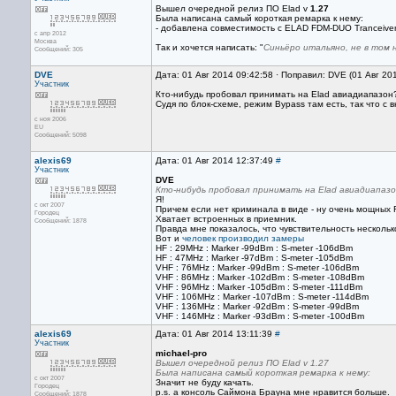
Вышел очередной релиз ПО Elad v
1.27
Была написана самый короткая ремарка к нему:
- добавлена совместимость с ELAD FDM-DUO Tranceiver
с апр 2012
Москва
Так и хочется написать: "
Синьёро итальяно, не в том
Сообщений: 305
DVE
Дата: 01 Авг 2014 09:42:58 · Поправил: DVE (01 Авг 20
Участник
Кто-нибудь пробовал принимать на Elad авиадиапазон
Судя по блок-схеме, режим Bypass там есть, так что с
с ноя 2006
EU
Сообщений: 5098
alexis69
Дата: 01 Авг 2014 12:37:49
#
Участник
DVE
Кто-нибудь пробовал принимать на Elad авиадиапаз
Я!
с окт 2007
Причем если нет криминала в виде - ну очень мощных 
Городец
Хватает встроенных в приемник.
Сообщений: 1878
Правда мне показалось, что чувствительность несколь
Вот и
человек производил замеры
HF : 29MHz : Marker -99dBm : S-meter -106dBm
HF : 47MHz : Marker -97dBm : S-meter -105dBm
VHF : 76MHz : Marker -99dBm : S-meter -106dBm
VHF : 86MHz : Marker -102dBm : S-meter -108dBm
VHF : 96MHz : Marker -105dBm : S-meter -111dBm
VHF : 106MHz : Marker -107dBm : S-meter -114dBm
VHF : 136MHz : Marker -92dBm : S-meter -99dBm
VHF : 146MHz : Marker -93dBm : S-meter -100dBm
alexis69
Дата: 01 Авг 2014 13:11:39
#
Участник
michael-pro
Вышел очередной релиз ПО Elad v 1.27
Была написана самый короткая ремарка к нему:
с окт 2007
Значит не буду качать.
Городец
p.s. а консоль Саймона Брауна мне нравится больше.
Сообщений: 1878