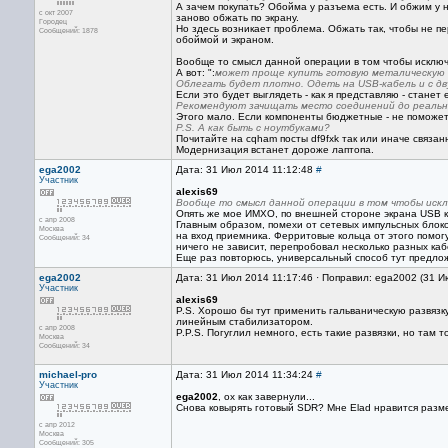
А зачем покупать? Обойма у разъема есть. И обжим у н
с окт 2007
заново обжать по экрану.
Городец
Но здесь возникает проблема. Обжать так, чтобы не п
Сообщений: 1878
обоймой и экраном.
Вообще то смысл данной операции в том чтобы исключ
А вот: ":
может проще купить готовую металическую 
Облегать будет плотно. Одеть на USB-кабель и с д
Если это будет выглядеть - как я представляю - станет 
Рекомендуют зачищать место соединений до реально
Этого мало. Если компоненты бюджетные - не поможет.
P.S. А как быть с ноутбуками?
Почитайте на cqham посты df9fxk так или иначе связанн
Модернизация встанет дороже лаптопа.
ega2002
Дата: 31 Июл 2014 11:12:48
#
Участник
alexis69
Вообще то смысл данной операции в том чтобы искл
Опять же мое ИМХО, по внешней стороне экрана USB ка
с апр 2008
Главным образом, помехи от сетевых импульсных блоко
Москва
на вход приемника. Ферритовые кольца от этого помогут
Сообщений: 34
ничего не зависит, перепробовал несколько разных каб
Еще раз повторюсь, универсальный способ тут предлож
ega2002
Дата: 31 Июл 2014 11:17:46 · Поправил: ega2002 (31 И
Участник
alexis69
P.S. Хорошо бы тут применить гальваническую развяз
линейным стабилизатором.
с апр 2008
P.P.S. Погуглил немного, есть такие развязки, но там т
Москва
Сообщений: 34
michael-pro
Дата: 31 Июл 2014 11:34:24
#
Участник
ega2002
, ох как завернули...
Снова ковырять готовый SDR? Мне Elad нравится разме
с апр 2012
Москва
Сообщений: 305