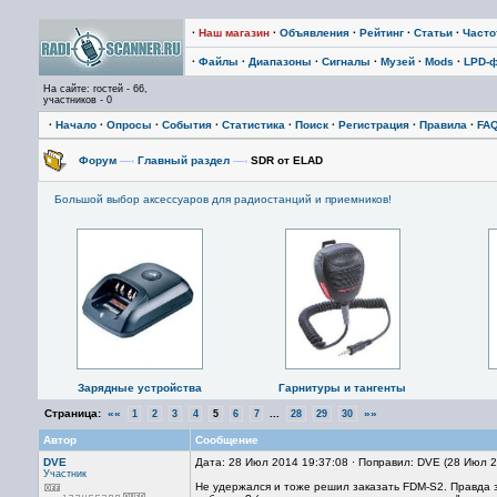
·
Наш магазин
·
Объявления
·
Рейтинг
·
Статьи
·
Част
·
Файлы
·
Диапазоны
·
Сигналы
·
Музей
·
Mods
·
LPD-
На сайте: гостей - 66,
участников - 0
·
Начало
·
Опросы
·
События
·
Статистика
·
Поиск
·
Регистрация
·
Правила
·
FA
Форум
—›
Главный раздел
—›
SDR от ELAD
Большой выбор аксессуаров для радиостанций и приемников!
Зарядные устройства
Гарнитуры и тангенты
Страница:
««
...
»»
1
2
3
4
5
6
7
28
29
30
Автор
Сообщение
DVE
Дата: 28 Июл 2014 19:37:08 · Поправил: DVE (28 Июл 
Участник
Не удержался и тоже решил заказать FDM-S2. Правда з