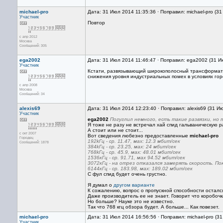
michael-pro
Дата: 31 Июл 2014 11:35:36 · Поправил: michael-pro (3
Участник
Повтор
с апр 2012
Москва
Сообщений: 305
ega2002
Дата: 31 Июл 2014 11:46:47 · Поправил: ega2002 (31 И
Участник
Кстати, развязывающий широкополосный трансформатор
снижения уровня индустриальных помех в условиях горо
с апр 2008
Москва
Сообщений: 34
alexis69
Дата: 31 Июл 2014 12:23:40 · Поправил: alexis69 (31 И
Участник
ega2002
Погуглил немного, есть такие развязки, но т
Я тоже не разу не встречал хай спид гальваническую р
А стоит или не стоит...
с окт 2007
Вот сведения любезно предоставленные
michael-pro
Городец
192kГц - ср. 11.47, мах: 12.3 мбит/сек
Сообщений: 1878
384kГц - ср. 23.25, мах: 24 мбит/сек
768kГц - ср. 45.9, мах: 48.01 мбит/сек
1536кГц - ср. 91.71, мах 94.52 мбит/сек
3072кГц - на отрез отказался замерять скорость. По
6144кГц - ср. 183.98, мах: 189.02 мбит/сек
С фул спид будет очень грустно.
Я думал о
другом варианте
К сожалению, вопрос о пропускной способности осталс
Даже производитель ее не знает. Говорит что коробочк
Но больше? Науке это не известно.
Так что 768 кгц обзора будет. А больше... Как повезет.
michael-pro
Дата: 31 Июл 2014 16:56:56 · Поправил: michael-pro (3
Участник