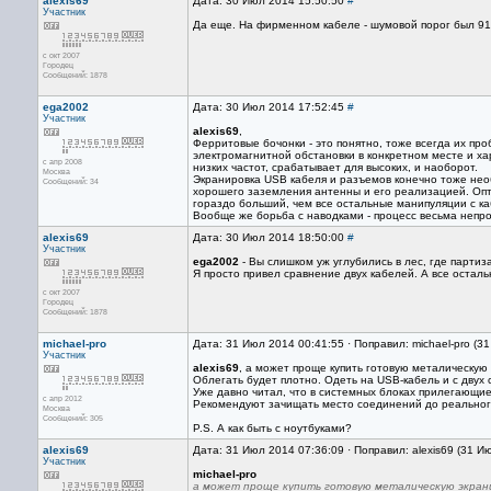
alexis69
Дата: 30 Июл 2014 15:50:50
#
Участник
Да еще. На фирменном кабеле - шумовой порог был 91-
с окт 2007
Городец
Сообщений: 1878
ega2002
Дата: 30 Июл 2014 17:52:45
#
Участник
alexis69
,
Ферритовые бочонки - это понятно, тоже всегда их про
электромагнитной обстановки в конкретном месте и ха
с апр 2008
низких частот, срабатывает для высоких, и наоборот.
Москва
Экранировка USB кабеля и разъемов конечно тоже необ
Сообщений: 34
хорошего заземления антенны и его реализацией. Опти
гораздо больший, чем все остальные манипуляции с к
Вообще же борьба с наводками - процесс весьма непро
alexis69
Дата: 30 Июл 2014 18:50:00
#
Участник
ega2002
- Вы слишком уж углубились в лес, где партиз
Я просто привел сравнение двух кабелей. А все остал
с окт 2007
Городец
Сообщений: 1878
michael-pro
Дата: 31 Июл 2014 00:41:55 · Поправил: michael-pro (3
Участник
alexis69
, а может проще купить готовую металическую
Облегать будет плотно. Одеть на USB-кабель и с двух
Уже давно читал, что в системных блоках прилегающие
с апр 2012
Рекомендуют зачищать место соединений до реального
Москва
Сообщений: 305
P.S. А как быть с ноутбуками?
alexis69
Дата: 31 Июл 2014 07:36:09 · Поправил: alexis69 (31 И
Участник
michael-pro
а может проще купить готовую металическую экран