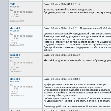
DVE
Дата: 30 Июл 2014 01:06:31
#
Участник
Заказал, принимайте в клуб владельцев :)
Продавец в итоге согласился на неплохую скидку и отп
с ноя 2006
EU
Сообщений: 5098
alexis69
Дата: 30 Июл 2014 14:46:31 · Поправил: alexis69 (30 И
Участник
Сравнил доработаный/ переделаный USB кабель который
Разница шумовой дороджки при подключенной антенне 
Правда сравнение не совсем корректное.
с окт 2007
Антенна - магнитная антенна стоит внутри помещения.
Городец
С другой стороны - хоть и испытание не правильное, н
Сообщений: 1878
При проблемах с антенно фидерным хозяйством и в с
кабеля.
ega2002
Дата: 30 Июл 2014 15:01:34
#
Участник
alexis69
, подскажите пожалуйста, каким образом дор
с апр 2008
Москва
Сообщений: 34
alexis69
Дата: 30 Июл 2014 15:38:43
#
Участник
Ну ферритовые защелки на начало и конец - это раз.
Снимал изоляцию непосредственно с разъемов
Стандартно обойма разъема обжимается на изоляции ка
с окт 2007
Так вот. Я обойму в месте обжима соединил с оплетко
Городец
потом эту обмотку пропаял.
Сообщений: 1878
Работу надо проводить осторожно. А то можно и попла
Из двух кабелей - я один испротил, а второй работает.
Данная доработка рекомендована большим специалист