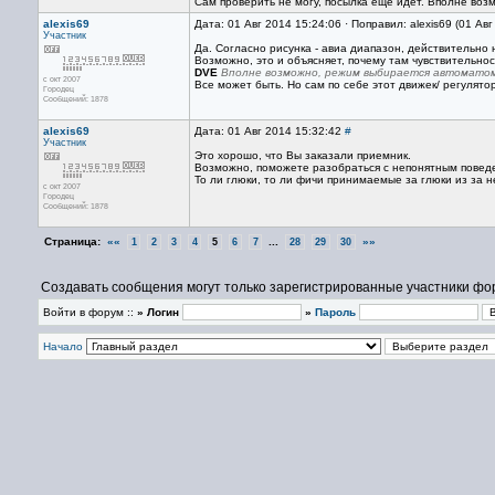
Сам проверить не могу, посылка еще идет. Вполне воз
alexis69
Дата: 01 Авг 2014 15:24:06 · Поправил: alexis69 (01 Ав
Участник
Да. Согласно рисунка - авиа диапазон, действительно 
Возможно, это и объясняет, почему там чувствительно
DVE
Вполне возможно, режим выбирается автоматом
с окт 2007
Все может быть. Но сам по себе этот движек/ регулятор
Городец
Сообщений: 1878
alexis69
Дата: 01 Авг 2014 15:32:42
#
Участник
Это хорошо, что Вы заказали приемник.
Возможно, поможете разобраться с непонятным повед
То ли глюки, то ли фичи принимаемые за глюки из за н
с окт 2007
Городец
Сообщений: 1878
Страница:
««
...
»»
1
2
3
4
5
6
7
28
29
30
Создавать сообщения могут только зарегистрированные участники фо
Войти в форум ::
» Логин
»
Пароль
Начало