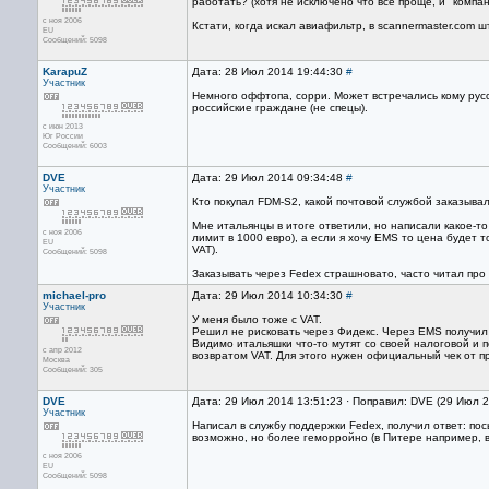
работать? (хотя не исключено что все проще, и "компа
с ноя 2006
Кстати, когда искал авиафильтр, в scannermaster.com шт
EU
Сообщений: 5098
KarapuZ
Дата: 28 Июл 2014 19:44:30
#
Участник
Немного оффтопа, сорри. Может встречались кому рус
российские граждане (не спецы).
с июн 2013
Юг России
Сообщений: 6003
DVE
Дата: 29 Июл 2014 09:34:48
#
Участник
Кто покупал FDM-S2, какой почтовой службой заказыва
Мне итальянцы в итоге ответили, но написали какое-то
с ноя 2006
лимит в 1000 евро), а если я хочу EMS то цена будет 
EU
VAT).
Сообщений: 5098
Заказывать через Fedex страшновато, часто читал про
michael-pro
Дата: 29 Июл 2014 10:34:30
#
Участник
У меня было тоже с VAT.
Решил не рисковать через Фидекс. Через EMS получил 
Видимо итальяшки что-то мутят со своей налоговой и 
с апр 2012
возвратом VAT. Для этого нужен официальный чек от п
Москва
Сообщений: 305
DVE
Дата: 29 Июл 2014 13:51:23 · Поправил: DVE (29 Июл 
Участник
Написал в службу поддержки Fedex, получил ответ: по
возможно, но более геморройно (в Питере например, в
с ноя 2006
EU
Сообщений: 5098