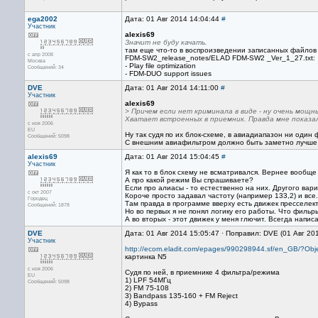
ega2002
Дата: 01 Авг 2014 14:04:44
#
Участник
alexis69
Значит не буду качать.
там еще что-то в воспроизведении записанных файлов 
с апр 2008
FDM-SW2_release_notes/ELAD FDM-SW2 _Ver_1_27.txt:
Москва
- Play file optimization
Сообщений: 34
- FDM-DUO support issues
DVE
Дата: 01 Авг 2014 14:11:00
#
Участник
alexis69
> Причем если нет криминала в виде - ну очень мощн
Хватает встроенных в приемник. Правда мне показал
с ноя 2006
EU
Ну так судя по их блок-схеме, в авиадиапазон ни один
Сообщений: 5098
C внешним авиафильтром должно быть заметно лучше п
alexis69
Дата: 01 Авг 2014 15:04:45
#
Участник
Я как то в блок схему не всматривался. Вернее вообще
А про какой режим Вы спрашиваете?
Если про алиасы - то естественно на них. Другого вари
с окт 2007
Короче просто задавал частоту (например 133,2) и все.
Городец
Там правда в программе вверху есть движек пресселект
Сообщений: 1878
Но во первых я не понял логику его работы. Что филь
А во вторых - этот движек у меня глючит. Всегда напис
DVE
Дата: 01 Авг 2014 15:05:47 · Поправил: DVE (01 Авг 20
Участник
http://ecom.eladit.com/epages/990298944.sf/en_GB/?O
картинка N5
с ноя 2006
Судя по ней, в приемнике 4 фильтра/режима
EU
1) LPF 54МГц
Сообщений: 5098
2) FM 75-108
3) Bandpass 135-160 + FM Reject
4) Bypass