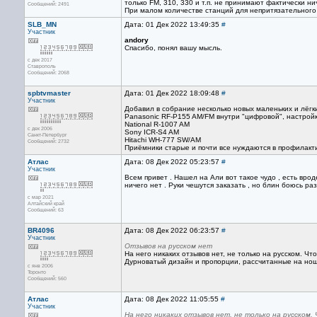
только FM, 310, 330 и т.п. не принимают фактически н
Сообщений: 2491
При малом количестве станций для непритязательного 
SLB_MN
Дата: 01 Дек 2022 13:49:35
#
Участник
andory
Спасибо, понял вашу мысль.
с дек 2017
Ставрополь
Сообщений: 2068
spbtvmaster
Дата: 01 Дек 2022 18:09:48
#
Участник
Добавил в собрание несколько новых маленьких и лёгк
Panasonic RF-P155 AM/FM внутри "цифровой", настрой
National R-1007 AM
с дек 2006
Sony ICR-S4 AM
Санкт-Петербург
Hitachi WH-777 SW/AM
Сообщений: 2732
Приёмники старые и почти все нуждаются в профилакт
Атлас
Дата: 08 Дек 2022 05:23:57
#
Участник
Всем привет . Нашел на Али вот такое чудо , есть вро
ничего нет . Руки чешутся заказать , но блин боюсь ра
с мар 2021
Алтайский край
Сообщений: 63
BR4096
Дата: 08 Дек 2022 06:23:57
#
Участник
Отзывов на русском нет
На него никаких отзывов нет, не только на русском. Ч
Дурноватый дизайн и пропорции, рассчитанные на ноше
с янв 2006
Торонто
Сообщений: 560
Атлас
Дата: 08 Дек 2022 11:05:55
#
Участник
На него никаких отзывов нет, не только на русском.