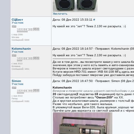
Увеличить
СЦБист
Дата: 08 Дек 2022 15:33:11
#
Участник
Ну какой же это "хит"? Тема 2.130 не раскрыта. :-)
с мар 2006
Москва
Сообщений: 6659
Kolomchanin
Дата: 08 Дек 2022 16:14:57 · Поправил: Kolomchanin (0
Участник
Ну какой же это "хит"? Тема 2.130 не раскрыта. :-)
-------------------------------------------
Да не в том дело...вы посмотрите какая у него шкала
с янв 2013
значение,при этом у него есть память и авто-сканиров
Коломна
Вечером в темноте шкала играет светодиодами с разны
Сообщений: 1651
Кстати версия HRD-701 имеет УКВ 64-108 МГц,здесь же 
Пойду заберу,в постамат пяерочки уже доставили,вече
Simon
Дата: 08 Дек 2022 16:47:50 · Поправил: Simon (08 Дек 
Участник
Kolomchanin
Вечером в темноте шкала играет светодиодами с р
20
светодиодов(
2
подсветка-
18
индикация) пусть даже 
с янв 2013
Столько же потребляет весь
"Океан-209"
на ХХ.
Питер
Да и круглая аналоговая шкала ,размером с толстый фл
Сообщений: 5580
Разве что необычно, для такого малыша.
В упомянутой выше Веги-326, была крупная ,хорошо чи
Причём шли два варианта со светлой шкалой и с чёрно