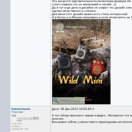
Что касается чувствительности-посмотрим,проверю.Но 
стоит-главное,что он маленький и легкий...))
Да и тут еще дело в дизайне не секрет что дизайн спил
сделан качественно и стильно.
Для меня этот дизайн важен-есть стиль интересный.
И в Китае,и в Японии популярен,а если посмотреть на 
Kolomchanin
Дата: 08 Дек 2022 18:00:45
#
Участник
А тот обзор японского чувака я видел...Интересно что 
конечно.
Все-равно сейчас у меня такого переходника нет,поэто
с янв 2013
Коломна
Сообщений: 1651