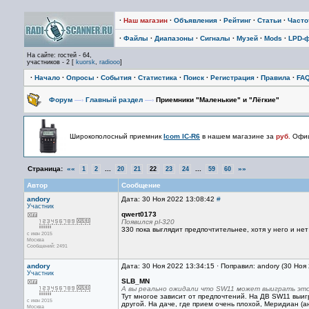
·
Наш магазин
·
Объявления
·
Рейтинг
·
Статьи
·
Част
·
Файлы
·
Диапазоны
·
Сигналы
·
Музей
·
Mods
·
LPD-
На сайте: гостей - 64,
участников - 2 [
kuorsk
,
radiooo
]
·
Начало
·
Опросы
·
События
·
Статистика
·
Поиск
·
Регистрация
·
Правила
·
FA
Форум
—›
Главный раздел
—›
Приемники "Маленькие" и "Лёгкие"
Широкополосный приемник
Icom IC-R6
в нашем магазине за
руб.
Офиц
Страница:
««
...
...
»»
1
2
20
21
22
23
24
59
60
Автор
Сообщение
andory
Дата: 30 Ноя 2022 13:08:42
#
Участник
qwert0173
Появился pl-320
330 пока выглядит предпочтительнее, хотя у него и нет 
с июн 2015
Москва
Сообщений: 2491
andory
Дата: 30 Ноя 2022 13:34:15 · Поправил: andory (30 Ноя
Участник
SLB_MN
А вы реально ожидали что SW11 может выиграть эт
Тут многое зависит от предпочтений. На ДВ SW11 выиг
с июн 2015
другой. На даче, где прием очень плохой, Меридиан (а
Москва