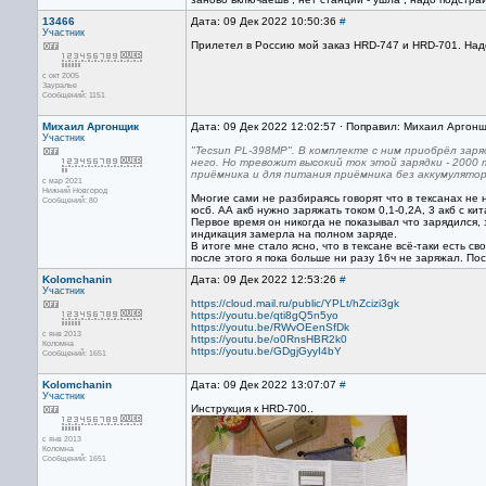
13466
Дата: 09 Дек 2022 10:50:36
#
Участник
Прилетел в Россию мой заказ HRD-747 и HRD-701. Наде
с окт 2005
Зауралье
Сообщений: 1151
Михаил Аргонщик
Дата: 09 Дек 2022 12:02:57 · Поправил: Михаил Аргонщ
Участник
"Tecsun PL-398MP". В комплекте с ним приобрёл зар
него. Но тревожит высокий ток этой зарядки - 2000 
приёмника и для питания приёмника без аккумулято
с мар 2021
Нижний Новгород
Многие сами не разбираясь говорят что в тексанах не 
Сообщений: 80
юсб. АА акб нужно заряжать током 0,1-0,2А, 3 акб с ки
Первое время он никогда не показывал что зарядился, 
индикация замерла на полном заряде.
В итоге мне стало ясно, что в тексане всё-таки есть с
после этого я пока больше ни разу 16ч не заряжал. По
Kolomchanin
Дата: 09 Дек 2022 12:53:26
#
Участник
https://cloud.mail.ru/public/YPLt/hZcizi3gk
https://youtu.be/qti8gQ5n5yo
https://youtu.be/RWvOEenSfDk
с янв 2013
https://youtu.be/o0RnsHBR2k0
Коломна
https://youtu.be/GDgjGyyI4bY
Сообщений: 1651
Kolomchanin
Дата: 09 Дек 2022 13:07:07
#
Участник
Инструкция к HRD-700..
с янв 2013
Коломна
Сообщений: 1651