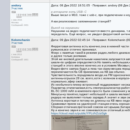
andory
Дата: 08 Дек 2022 18:51:05 · Поправил: andory (08 Дек
Участник
в аппарате есть USB- C
Выше писал о М10, тоже с usb-c, при подключении к ноу
с июн 2015
A как реализовано запоминание станций?
Москва
Сообщений: 2491
Выход на наушники
Наушники на видео подключаются вместо динамика, т.е
переделать. Ещё вопрос, не увидел ферритовой антенн
Kolomchanin
Дата: 09 Дек 2022 02:45:14 · Поправил: Kolomchanin (0
Участник
Ферритовая антенна есть конечно,она в нижней части 
румынов,все отлично принимал.
Фокус с памятью такой-в режиме радио,любого диапазо
с янв 2013
и далее только кнопками.
Коломна
Этой же кнопкой,длительным нажатием,запускается ав
Сообщений: 1651
шкале-по цифрам определяется.Но память небольшая,н
станций и этого вполне конечно,но в условиях Москвы-
Видео-фото завтра будут,а пока так скажу-весьма пор
переключаются.На СВ приемлимо,на КВ как обычно.
Чувствительность порадовала везде,на FM однозначно 
антенны-огрызок 28 см. всего,хотя с коленом в корпус
нормально,эфир оживает.
Из необычного-плеер встроенный поддерживает несжат
Подсветка отключаемая,есть спектроанализатор-работа
BL-5C 1000 mAh в комплекте-просто были сомнения у ме
Минусы-ну понятно,гаджет небольшой и шкала мелкая.П
ридера не выполняет-только зарядка.А значит и звук с
Антенна короткая и потому ее длинны на КВ явно недо
Сравнивал прием на удаленной станции-очень хорошо 
Сборкая отличная,претензий совсем нет,крышка батаре
Ну и конечно звук-я и не сомневался,он отличный,в неб
https://cloud.mail.ru/public/YPLt/hZcizi3gk