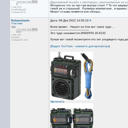
Дурноватый дизайн и пропорции, рассчитанные на нош
Интересно что за чип там внутри стоит ? То что аккуму
с мар 2021
такой уж и страшный . Размеры компактные , в карман з
Алтайский край
Может отзывы появятся или обзоры .
Сообщений: 63
Kolomchanin
Дата: 08 Дек 2022 14:56:10
#
Участник
Всем привет . Нашел на Али вот такое чудо ...
---------------------------------------------
Это чудо называется-JINSERTA JS-6232
с янв 2013
Коломна
Лучше вот такой посмотрите-это хит уходящего года,да
Сообщений: 1651
[Видео YouTube - нажмите для просмотра]
Увеличить