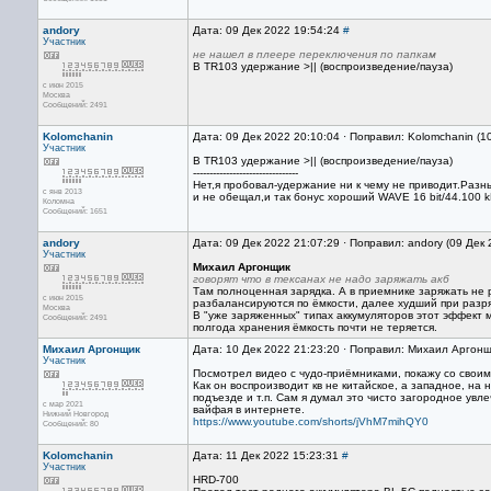
andory
Дата: 09 Дек 2022 19:54:24
#
Участник
не нашел в плеере переключения по папкам
В TR103 удержание >|| (воспроизведение/пауза)
с июн 2015
Москва
Сообщений: 2491
Kolomchanin
Дата: 09 Дек 2022 20:10:04 · Поправил: Kolomchanin (1
Участник
В TR103 удержание >|| (воспроизведение/пауза)
--------------------------------
Нет,я пробовал-удержание ни к чему не приводит.Разны
с янв 2013
и не обещал,и так бонус хороший WAVE 16 bit/44.100 
Коломна
Сообщений: 1651
andory
Дата: 09 Дек 2022 21:07:29 · Поправил: andory (09 Дек
Участник
Михаил Аргонщик
говорят что в тексанах не надо заряжать акб
Там полноценная зарядка. А в приемнике заряжать не р
с июн 2015
разбалансируются по ёмкости, далее худший при разря
Москва
В "уже заряженных" типах аккумуляторов этот эффект 
Сообщений: 2491
полгода хранения ёмкость почти не теряется.
Михаил Аргонщик
Дата: 10 Дек 2022 21:23:20 · Поправил: Михаил Аргонщ
Участник
Посмотрел видео с чудо-приёмниками, покажу со своим,
Как он воспроизводит кв не китайское, а западное, на
подъезде и т.п. Сам я думал это чисто загородное увле
с мар 2021
вайфая в интернете.
Нижний Новгород
https://www.youtube.com/shorts/jVhM7mihQY0
Сообщений: 80
Kolomchanin
Дата: 11 Дек 2022 15:23:31
#
Участник
HRD-700