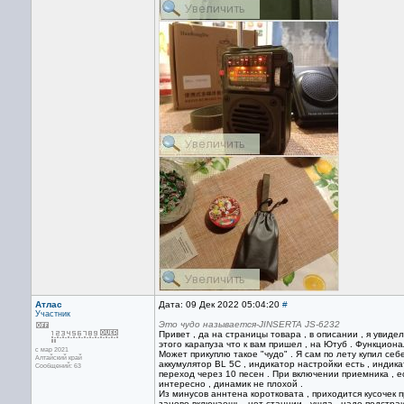
Атлас
Дата: 09 Дек 2022 05:04:20
#
Участник
Это чудо называется-JINSERTA JS-6232
Привет , да на страницы товара , в описании , я увидел
этого карапуза что к вам пришел , на Ютуб . Функционал
с мар 2021
Может прикуплю такое "чудо" . Я сам по лету купил се
Алтайский край
аккумулятор BL 5C , индикатор настройки есть , индик
Сообщений: 63
переход через 10 песен . При включении приемника , е
интересно , динамик не плохой .
Из минусов аннтена коротковата , приходится кусочек 
заново включаешь , нет станции - ушла , надо подстраи