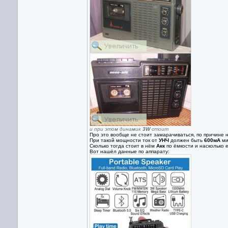
и при этом динамик
3W
стоит
Про это вообще не стоит замарачиваться, по причине 
При такой мощности ток от
УНЧ
должен быть
600мА
ми
Сколько тогда стоит в нём
Акк
по ёмкости и насколько ег
Вот нашёл данные по аппарату: