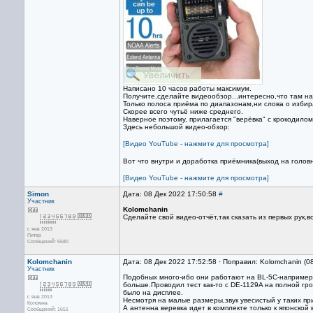
Написано 10 часов работы максимум.
Получите,сделайте видеообзор...интересно,что там на 
Только полоса приёма по диапазонам,ни слова о избир
Скорее всего чутьё ниже среднего.
Наверное поэтому, прилагается "верёвка" с крокодилом,
Здесь небольшой видео-обзор:
[Видео YouTube - нажмите для просмотра]
Вот что внутри и доработка приёмника(выход на голов
[Видео YouTube - нажмите для просмотра]
Simon
Дата: 08 Дек 2022 17:50:58
#
Участник
Kolomchanin
Сделайте свой видео-отчёт,так сказать из первых рук,в
с янв 2013
Питер
Сообщений: 5580
Kolomchanin
Дата: 08 Дек 2022 17:52:58 · Поправил: Kolomchanin (0
Участник
Подобных много-ибо они работают на BL-5C-например у
больше.Проводил тест как-то с DE-1129A на полной гр
было на дисплее.
с янв 2013
Несмотря на малые размеры,звук увесистый у таких пр
Коломна
А антенна веревка идет в комплекте только к японской
Сообщений: 1651