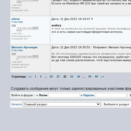
Провел тест родного аккумулятора BL-5C-полностью за
Кстати на Retekess HR-11S при такой-же громкости у м
с янв 2013
Коломна
Сообщений: 1651
sibrat
Дата: 11 Дек 2022 16:19:47
#
Участник
andory
А что за антенна на зеленой крышке бокса динамика,
это и есть самая настоящая ферритовая антенна.
с июл 2011
Новосибирская обл.
Сообщений: 878
Михаил Аргонщик
Дата: 11 Дек 2022 16:30:51 · Поправил: Михаил Аргонщ
Участник
BL-5C-полностью заряженный,на громкости ниже сред
Вот поэтому 330/320 тексан это несерьёзно, работает
ах да там схема расположена, чтоб акустическая каме
с мар 2021
Нижний Новгород
Сообщений: 80
Страница:
««
...
...
»»
1
2
20
21
22
23
24
59
60
Создавать сообщения могут только зарегистрированные участники фо
Войти в форум ::
» Логин
»
Пароль
Начало