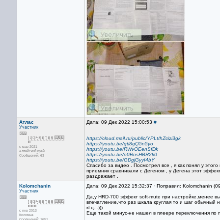
Атлас
Дата: 09 Дек 2022 15:00:53
#
Участник
https://cloud.mail.ru/public/YPLt/hZcizi3gk
https://youtu.be/qti8gQ5n5yo
с мар 2021
https://youtu.be/RWvOEenSfDk
Алтайский край
https://youtu.be/o0RnsHBR2k0
Сообщений: 63
https://youtu.be/GDgjGyyI4bY
Спасибо за видео . Посмотрел все , я как понял у этог
приемник сравнивали с Дегеном , у Дегена этот эффек
раздражает .
Kolomchanin
Дата: 09 Дек 2022 15:32:37 · Поправил: Kolomchanin (0
Участник
Да,у HRD-700 эффект soft-mute при настройке,менее 
впечатление,что раз шкала круглая то и шаг обычный н
кГц...)))
с янв 2013
Еще такой минус-не нашел в плеере переключения по п
Коломна
Сообщений: 1651