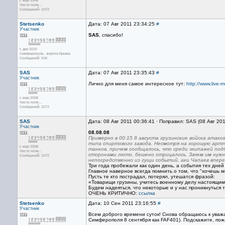
с мар 2008
Чисто поле...
Сообщений: 1072
Stetsenko
Дата: 07 Авг 2011 23:34:25
#
Участник
SAS
, спасибо!
с дек 2010
Симферополь - ворота Крыма
Сообщений: 918
SAS
Дата: 07 Авг 2011 23:35:43
#
Участник
Лично для меня самое интересное тут:
http://www.live
с мар 2008
Чисто поле...
Сообщений: 1072
SAS
Дата: 08 Авг 2011 00:36:41 · Поправил: SAS (08 Авг 20
Участник
08.08.08
Примерно в 00:15 8 августа грузинские войска атако
типа спиртового завода. Несмотря на хорошую артпод
с мар 2008
танков, причем сообщалось, что среди экипажей по
Чисто поле...
сторонами люто, бешено отрицалось. Зачем им нужно
Сообщений: 1072
непосредственно из гущи событий, аки Чапаев впере
Три года пробежали как один день, а события тех дней 
Главное наверное всегда помнить о том, что "хочешь м
Пусть те кто пострадал, потерял, утешатся фразой:
«Товарищи грузины, учитесь военному делу настоящим 
Будем надеяться, что некоторые и у нас проникнуться
ОЧЕНЬ КРИТИЧНО:
ссылка
Stetsenko
Дата: 10 Сен 2011 23:16:55
#
Участник
Всем доброго времени суток! Снова обращаюсь к уваж
Симферополя 8 сентября как FAF401). Подскажите, пож