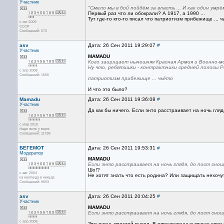
Участник
"Смело мы в бой пойдём за власть ... И как один умрё
Первый раз что ли обокрали? А 1917, а 1990 ...
Тут где-то кто-то писал что патриотизм прибежище ... ч
с окт 2009
СССР
Сообщений: 570
asv
Дата: 26 Сен 2011 19:29:07
#
Участник
MAMADU
Кого защищает нынешняя Красная Армия и Военно-м
Ну что, ребятишки - контрактники средней полосы Рос
с апр 2008
Сообщений: 1566
патриотизм прибежище ... чьёто
И что это было?
Mamadu
Дата: 26 Сен 2011 19:36:08
#
Участник
Да как бы ничего. Если энто расстраивает на ночь гляд
с мар 2010
Надо жить у моря
Сообщений: 11738
БЕГЕМОТ
Дата: 26 Сен 2011 19:53:31
#
Модератор
MAMADU
Если энто расстраивает на ночь глядя, до пост снош
Шо!?
с авг 2004
Не хотят знать что есть родина? Или защищать нехочут
из ниоткуда в никуда
Сообщений: 9653
asv
Дата: 26 Сен 2011 20:04:25
#
Участник
MAMADU
Если энто расстраивает на ночь глядя, до пост снош
с апр 2008
Это очень простой выход. В определенных кругах свои