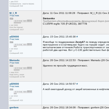
с дек 2010
Симферополь - ворота Крыма
Сообщений: 918
M_I_R
Дата: 11 Сен 2011 11:08:28 · Поправил: M_I_R (11 Сен 
Участник
Stetsenko
Требуется идентифицировать французский борт (отм
C-135FR reg№ 735 (F-UKCG), 3B777B
с окт 2009
From the Internet.
Сообщений: 2017
af29000
Дата: 15 Сен 2011 15:40:38
#
Участник
Я вообще то поддерживаю
Zesty67
по поводу определе
приглушенно и в натяжку,как- будто на горшке сидит ,н
металлическим оттенком.Работа транспортников от зап
с окт 2010
работой два щелчка. Вот у С-130 действительно был фо
ЮГ
Сообщений: 433
Mamadu
Дата: 26 Сен 2011 14:22:53 · Поправил: Mamadu (26 Се
Участник
Удалено по просьбе трудящихся масс.
с мар 2010
Надо жить у моря
Сообщений: 11738
af29000
Дата: 26 Сен 2011 14:50:57
#
Участник
А мой ежегодный доход от акций вложенных в нефтепе
с окт 2010
ЮГ
Сообщений: 433
gor4em
Дата: 26 Сен 2011 18:34:08 · Поправил: gor4em (26 Се