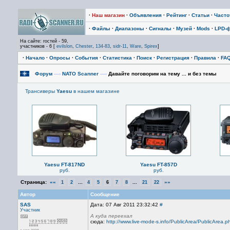
·
Наш магазин
·
Объявления
·
Рейтинг
·
Статьи
·
Част
·
Файлы
·
Диапазоны
·
Сигналы
·
Музей
·
Mods
·
LPD-
На сайте: гостей - 59,
участников - 6 [
evilslon
,
Chester
,
134-83
,
sidr-11
,
Ware
,
Spirex
]
·
Начало
·
Опросы
·
События
·
Статистика
·
Поиск
·
Регистрация
·
Правила
·
FA
Форум
—›
NATO Scanner
—›
Давайте поговорим на тему ... и без темы
Трансиверы
Yaesu
в нашем магазине
Yaesu FT-817ND
Yaesu FT-857D
руб.
руб.
Страница:
««
...
...
»»
1
2
4
5
6
7
8
21
22
Автор
Сообщение
SAS
Дата: 07 Авг 2011 23:32:42
#
Участник
А куда переехал
сюда:
http://www.live-mode-s.info/PublicArea/PublicArea.p