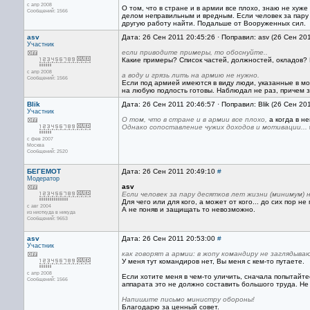
с апр 2008
О том, что в стране и в армии все плохо, знаю не ху
Сообщений: 1566
делом неправильным и вредным. Если человек за пару 
другую работу найти. Подальше от Вооруженных сил.
asv
Дата: 26 Сен 2011 20:45:26 · Поправил: asv (26 Сен 20
Участник
если приводите примеры, то обоснуйте..
Какие примеры? Список частей, должностей, окладов? Н
с апр 2008
а воду и грязь лить на армию не нужно.
Сообщений: 1566
Если под армией имеются в виду люди, указанные в мое
на любую подлость готовы. Наблюдал не раз, причем 
Blik
Дата: 26 Сен 2011 20:46:57 · Поправил: Blik (26 Сен 20
Участник
О том, что в стране и в армии все плохо,
а когда в н
Однако сопоставление чужих доходов и мотивации...
с фев 2007
Москва
Сообщений: 2520
БЕГЕМОТ
Дата: 26 Сен 2011 20:49:10
#
Модератор
asv
Если человек за пару десятков лет жизни (минимум) 
Для чего или для кого, а может от кого... до сих пор не 
с авг 2004
А не поняв и защищать то невозможно.
из ниоткуда в никуда
Сообщений: 9653
asv
Дата: 26 Сен 2011 20:53:00
#
Участник
как говорят а армии: в жопу командиру не заглядыва
У меня тут командиров нет, Вы меня с кем-то путаете.
с апр 2008
Если хотите меня в чем-то уличить, сначала попытайт
Сообщений: 1566
аппарата это не должно составить большого труда. Не
Напишите письмо министру обороны!
Благодарю за ценный совет.