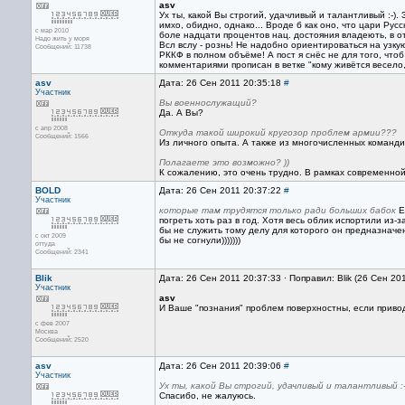
asv
Ух ты, какой Вы строгий, удачливый и талантливый :-).
имхо, обидно, однако... Вроде б как оно, что цари Ру
с мар 2010
боле надцати процентов нац. достояния владеють, в от
Надо жить у моря
Всл вслу - рознь! Не надобно ориентироваться на узкую
Сообщений: 11738
РККФ в полном объёме! А пост я снёс не для того, чт
комментариями прописан в ветке "кому живётся весело, 
asv
Дата: 26 Сен 2011 20:35:18
#
Участник
Вы военнослужащий?
Да. А Вы?
с апр 2008
Откуда такой широкий кругозор проблем армии???
Сообщений: 1566
Из личного опыта. А также из многочисленных команди
Полагаете это возможно? ))
К сожалению, это очень трудно. В рамках современно
BOLD
Дата: 26 Сен 2011 20:37:22
#
Участник
которые там трудятся только ради больших бабок
Е
погреть хоть раз в год. Хотя весь облик испортили из-з
бы не служить тому делу для которого он предназначе
с окт 2009
бы не согнули)))))))
оттуда
Сообщений: 2341
Blik
Дата: 26 Сен 2011 20:37:33 · Поправил: Blik (26 Сен 20
Участник
asv
И Ваше "познания" проблем поверхностны, если привод
с фев 2007
Москва
Сообщений: 2520
asv
Дата: 26 Сен 2011 20:39:06
#
Участник
Ух ты, какой Вы строгий, удачливый и талантливый :-
Спасибо, не жалуюсь.