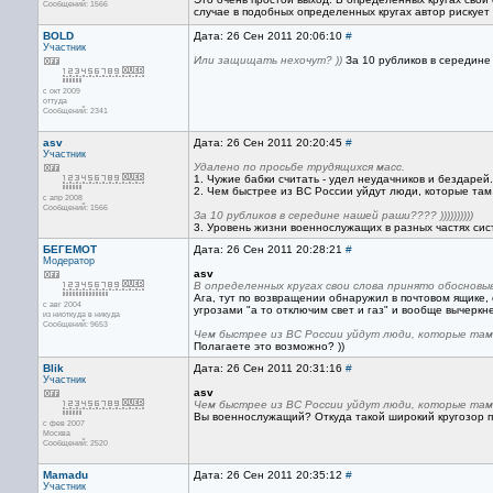
Сообщений: 1566
случае в подобных определенных кругах автор рискует
BOLD
Дата: 26 Сен 2011 20:06:10
#
Участник
Или защищать нехочут? ))
За 10 рубликов в середине н
с окт 2009
оттуда
Сообщений: 2341
asv
Дата: 26 Сен 2011 20:20:45
#
Участник
Удалено по просьбе трудящихся масс.
1. Чужие бабки считать - удел неудачников и бездарей.
2. Чем быстрее из ВС России уйдут люди, которые там
с апр 2008
Сообщений: 1566
За 10 рубликов в середине нашей раши???? ))))))))))
3. Уровень жизни военнослужащих в разных частях сис
БЕГЕМОТ
Дата: 26 Сен 2011 20:28:21
#
Модератор
asv
В определенных кругах свои слова принято обосновы
Ага, тут по возвращении обнаружил в почтовом ящике, о
с авг 2004
угрозами "а то отключим свет и газ" и вообще вычеркн
из ниоткуда в никуда
Сообщений: 9653
Чем быстрее из ВС России уйдут люди, которые там
Полагаете это возможно? ))
Blik
Дата: 26 Сен 2011 20:31:16
#
Участник
asv
Чем быстрее из ВС России уйдут люди, которые там 
Вы военнослужащий? Откуда такой широкий кругозор
с фев 2007
Москва
Сообщений: 2520
Mamadu
Дата: 26 Сен 2011 20:35:12
#
Участник