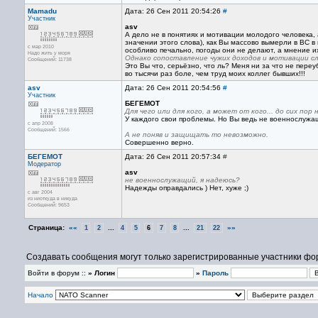
Mamadu
Дата: 26 Сен 2011 20:54:26
#
Участник
asv
А дело не в понятиях и мотивации молодого человека, 
значении этого слова), как Вы массово вымерли в ВС в 
с мар 2010
особливо печально, погоды они не делают, а мнение и
Надо жить у моря
Однако сопоставление чужих доходов и мотивации с
Сообщений: 11738
Это Вы что, серьёзно, что ль? Меня ни за что не пере
во тысячи раз боле, чем труд моих коллег бывших!!!
asv
Дата: 26 Сен 2011 20:54:56
#
Участник
БЕГЕМОТ
Для чего или для кого, а может от кого... до сих пор 
У каждого свои проблемы. Но Вы ведь не военнослужа
с апр 2008
Сообщений: 1566
А не поняв и защищать то невозможно.
Совершенно верно.
БЕГЕМОТ
Дата: 26 Сен 2011 20:57:34
#
Модератор
asv
не военнослужащий, я надеюсь?
Надежды оправдались ) Нет, хуже ;)
с авг 2004
из ниоткуда в никуда
Сообщений: 9653
Страница:
««
...
...
»»
1
2
4
5
6
7
8
21
22
Создавать сообщения могут только зарегистрированные участники фо
Войти в форум ::
» Логин
»
Пароль
Начало