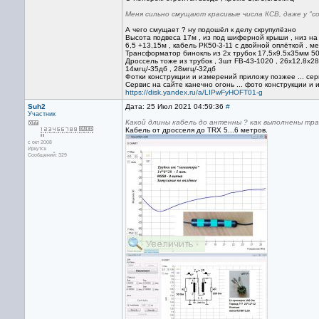
Меня сильно смущают красивые числа КСВ, даже у "со
А чего смущает ? ну подошёл к делу скрупулёзно
Высота подвеса 17м , из под шиферной крыши , низ на
6,5 +13,15м , кабель РК50-3-11 с двойной оплёткой . 
Трансформатор бинокль из 2х трубок 17,5х9.5х35мм 500
Дроссель тоже из трубок , 3шт FB-43-1020 , 26х12,8х28,
14мгц/-35дб , 28мгц/-32дб
Фотки конструкции и измерений приложу позжее ... сер
Сервис на сайте канечно огонь ... фото конструкции и 
https://disk.yandex.ru/a/LIPwFyHOFT01-g
Suh2
Дата: 25 Июл 2021 04:59:36
#
Участник
Какой длины кабель до антенны ? как выполнены тр
Кабель от дросселя до TRX 5...6 метров.
с окт 2008
Иркутск
Сообщений: 329