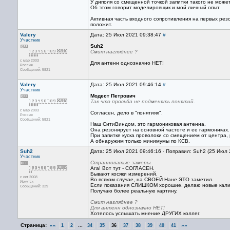
У диполя со смещенной точкой запитки такого не может
Об этом говорит моделировщик и мой личный опыт.
Активная часть входного сопротивления на первых резо
положит.
Valery
Дата: 25 Июл 2021 09:38:47
#
Участник
Suh2
Смит нагляднее ?
с мар 2003
Для антенн однозначно НЕТ!
Россия
Сообщений: 5821
Valery
Дата: 25 Июл 2021 09:46:14
#
Участник
Модест Петрович
Так что просьба не подменять понятий.
с мар 2003
Согласен, дело в "понятиях".
Россия
Сообщений: 5821
Наш СитиВиндом, это гармониковая антенна.
Она резонирует на основной частоте и ее гармониках.
При запитке куска проволоки со смещением от центра
А обнаружим только минимумы по КСВ.
Suh2
Дата: 25 Июл 2021 09:46:16 · Поправил: Suh2 (25 Июл 
Участник
Странноватые замеры.
Ага! Вот тут - СОГЛАСЕН.
Бывают косяки измерений.
с окт 2008
Во всяком случае, на СВОЕЙ Нане ЭТО заметил.
Иркутск
Если показания СЛИШКОМ хорошие, делаю новые калиб
Сообщений: 329
Получаю более реальную картину.
Смит нагляднее ?
Для антенн однозначно НЕТ!
Хотелось услышать мнение ДРУГИХ коллег.
Страница:
««
...
»»
1
2
34
35
36
37
38
39
40
41