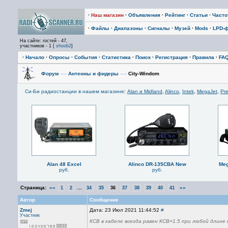
·
Наш магазин
·
Объявления
·
Рейтинг
·
Статьи
·
Част
·
Файлы
·
Диапазоны
·
Сигналы
·
Музей
·
Mods
·
LPD-
На сайте: гостей - 47,
участников - 1 [
shoob2
]
·
Начало
·
Опросы
·
События
·
Статистика
·
Поиск
·
Регистрация
·
Правила
·
FA
Форум
—›
Антенны и фидеры
—›
City-Windom
Си-Би радиостанции в нашем магазине
:
Alan и Midland
,
Alinco
,
Intek
,
MegaJet
,
Pre
Alan 48 Excel
Alinco DR-135CBA New
Meg
руб.
руб.
Страница:
««
...
»»
1
2
34
35
36
37
38
39
40
41
Автор
Сообщение
Zmej
Дата: 23 Июл 2021 11:44:52
#
Участник
КСВ в кабеле всегда равен КСВ=1.5 при любой длине 