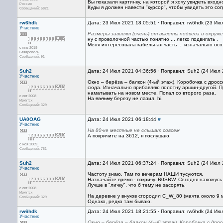
Вы показали картинку, на которой я хочу увидеть вход
Россия
Куды я должен навести "курсор", чтобы увидеть это с
Сообщений: 5821
rw6hdk
Дата: 23 Июл 2021 18:05:51 · Поправил: rw6hdk (23 Ию
Участник
Размеры зависят (очень) от высоты подвеса и окруже
ну с проволочной частью понятно ... легко подвигать .
Меня интересовала кабельная часть ... изначально осоз
с янв 2019
Ставрополь
Сообщений: 91
Suh2
Дата: 24 Июл 2021 04:36:56 · Поправил: Suh2 (24 Июл 
Участник
Окно – берёза – балкон (4-ый этаж). Коробочка с дрос
сюда. Изначально прибавляю полотну аршин-другой. П
наматывать на новом месте. Попал со второго раза.
с окт 2008
На
пальму
березу не лазил. hi.
Иркутск
Сообщений: 329
UA0OAG
Дата: 24 Июл 2021 06:18:44
#
Участник
На 80-ке местные не слышат совсем
А покричите на 3612, я послушаю.
с ноя 2009
Сообщений: 751
Suh2
Дата: 24 Июл 2021 06:37:24 · Поправил: Suh2 (24 Июл 
Участник
Частоту знаю. Там по вечерам НАШИ тусуются.
Назначайте время - покричу. R0SBW. Сегодня нахожус
Лучше в "личку", что б тему не засорять.
с окт 2008
Иркутск
На деревне у внуков сгородил С_W_80 (мачта около 9 
Сообщений: 329
Однако, редко там бываю.
rw6hdk
Дата: 24 Июл 2021 18:21:55 · Поправил: rw6hdk (24 Ию
Участник
Окно – берёза – балкон (4-ый этаж). Коробочка с др