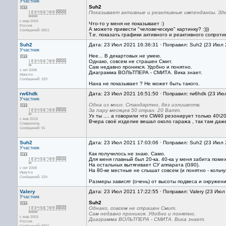
Участник
Suh2
Показывает активные и реактивные импендансы. Здес
с мар 2003
Что-то у меня не показывает :)
Россия
А можете привести "человеческую" картинку? :)))
Сообщений: 5821
Т.е. показать графики активного и реактивного сопрот
Suh2
Дата: 23 Июл 2021 16:36:31 · Поправил: Suh2 (23 Июл 
Участник
Нее... В декартовых не умею.
Однако, совсем не страшен Смит.
Сам недавно проникся. Удобно и понятно.
с окт 2008
Диаграмма ВОЛЬТПЕРА - СМИТА. Вика знает.
Иркутск
Сообщений: 329
Нана не показывает ? Не может быть такого.
rw6hdk
Дата: 23 Июл 2021 16:51:50 · Поправил: rw6hdk (23 Ию
Участник
Одна из моих. Стандартно, без излишеств.
За пару месяцев 50 стран. 20 Ватт.
Ух ты .... а говорили что CW40 резонирует только 40\20\
с янв 2019
Вчера своё изделие вешал около гаража , так там даже 
Ставрополь
Сообщений: 91
Suh2
Дата: 23 Июл 2021 17:03:06 · Поправил: Suh2 (23 Июл 
Участник
Как получилось не знаю. Само.
Для меня главный был 20-ка. 40-ка у меня забита поме
На остальных вытягивает СУ аппарата (G90).
с окт 2008
На 80-ке местные не слышат совсем (и понятно - кольчу
Иркутск
Сообщений: 329
Размеры зависят (очень) от высоты подвеса и окружени
Valery
Дата: 23 Июл 2021 17:22:55 · Поправил: Valery (23 Июл
Участник
Suh2
Однако, совсем не страшен Смит.
Сам недавно проникся. Удобно и понятно.
с мар 2003
Диаграмма ВОЛЬТПЕРА - СМИТА. Вика знает.
Россия
Сообщений: 5821