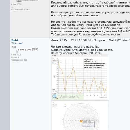
Последний раз объясняю, что там "в кабеле" - никого 
с дек 2005
для оценки допустимых потерь такого трансформатора 
...
Сообщений: 10762
Всех интересует то, что на его конце увидит передатч
А что будет уже объяснено выше.
Не верите - соберите на макете стенд или симулируйт
Два 50 Ом порта, межу ними кусок 75 Ом кабеля.
Потом смотрим в полосе частот S11, S22 (это фактиче
просматривается явная корреляция с длинами 1/4 и 1/
Таблицы перевода RL в ксв опубликованы в сети.
Suh2
Дата: 23 Июл 2021 13:59:06 · Поправил: Suh2 (23 Июл 
Участник
Че там думать - прыгать надо. Гы.
Одна из моих. Стандартно, без излишеств.
За пару месяцев 50 стран. 20 Ватт.
с окт 2008
Иркутск
Сообщений: 329