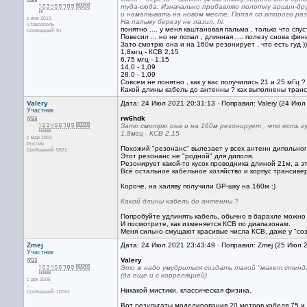
туда-сюда. Изначально прибавляю полотну аршин-дру
и наматывать на новом месте. Попал со второго раз
с янв 2019
На пальму березу не лазил. hi.
Ставрополь
понятно .... у меня каштановая пальма , только что спус
Сообщений: 91
Повесил ... но не попал , длинная .... полезу снова фини
Зато смотрю она и на 160м резонирует , что есть гуд ))
1,8мгц - КСВ 2,15
6,75 мгц - 1,15
14,0 - 1,09
28,0 - 1,09
Совсем не понятно , как у вас получились 21 и 25 мГц ?
Какой длины кабель до антенны ? как выполнены тран
Valery
Дата: 24 Июл 2021 20:31:13 · Поправил: Valery (24 Июл
Участник
rw6hdk
Зато смотрю она и на 160м резонирует , что есть гуд
1,8мгц - КСВ 2,15
с мар 2003
Россия
Похожий "резонанс" вылезает у всех антенн дипольног
Сообщений: 5821
Этот резонанс не "родной" для диполя.
Резонирует какой-то кусок проводника длиной 21м, а э
Всё остальное кабельное хозяйство и корпус трансивер
Короче, на халяву получили GP-шку на 160м :)
Какой длины кабель до антенны ?
Попробуйте удлинять кабель, обычно в барахле можно 
И посмотрите, как изменяется КСВ по диапазонам.
Меня сильно смущают красивые числа КСВ, даже у "созд
Zmej
Дата: 24 Июл 2021 23:43:49 · Поправил: Zmej (25 Июл 
Участник
Valery
Это ж надо умудриться создать такой "макет стенд
(да еще и с корреляцией)
с дек 2005
...
Никакой мистики, классическая физика.
Сообщений: 10762
Вот результаты моделирования 20 метров кабеля 75 и 