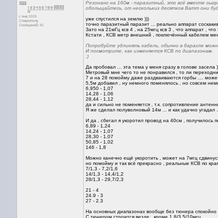
Резонанс на 160м - паразитный, это всё вместе сыг
обольщайтесь, от нескольких десятков Ватт они бу
с янв 2019
уже спустился на землю )))
Ставрополь
точно паразитный паразит ... реально аппарат соскакив
Сообщений: 91
Зато на 21мГц ксв 4 , на 25мгц ксв 3 , что аппарат , чт
Кстати , КСВ метр внешний , поключённый кабелем мен
Попробуйте удлинять кабель, обычно в барахле можн
И посмотрите, как изменяется КСВ по диапазонам.
:)
Да пробовал ... эта тема у меня сразу в голове засела )
Метровый мне чего то не понравился , то ли переходник
7 и на 28 помойму даже раздваиваются горбы .... мож
5,5м добавил , ну немного поменялось , но совсем нем
6,950 - 1,07
14,28 - 1,06
28,44 - 1,12
да и сильно не поменяется , т.к. сопротивление антенн
Я же сделал полуволновый 14м ... и как удачно угадал ..
И да , сбегал я укоротил провод на 40см , получилось 
6,89 - 1,24
14,24 - 1,07
28,30 - 1,07
50,85 - 1,02
146 - 1,8
Можно канечно ещё укоротить , может на 7мгц сдвинусь
но помойму и так всё прекрасно , реальные КСВ по кра
7/1,3 - 7,2/1,6
14/1,3 - 14,4/1,2
28/1,3 - 29,7/2,3
21 - 4
24.9 - 3
27 - 2.3
На основных диапазонах вообще без тюнера спокойно 
С тюнером строится везде , кроме 1,8/3,5/10мгц