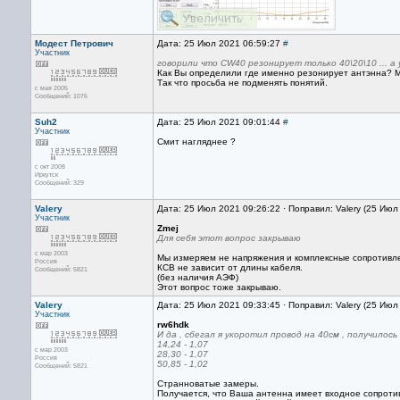
Модест Петрович
Дата: 25 Июл 2021 06:59:27
#
Участник
говорили что CW40 резонирует только 40\20\10 ... а у 
Как Вы определили где именно резонирует антэнна? М
Так что просьба не подменять понятий.
с мая 2005
Сообщений: 1076
Suh2
Дата: 25 Июл 2021 09:01:44
#
Участник
Смит нагляднее ?
с окт 2008
Иркутск
Сообщений: 329
Valery
Дата: 25 Июл 2021 09:26:22 · Поправил: Valery (25 Июл
Участник
Zmej
Для себя этот вопрос закрываю
с мар 2003
Мы измеряем не напряжения и комплексные сопротивл
Россия
КСВ не зависит от длины кабеля.
Сообщений: 5821
(без наличия АЭФ)
Этот вопрос тоже закрываю.
Valery
Дата: 25 Июл 2021 09:33:45 · Поправил: Valery (25 Июл
Участник
rw6hdk
И да , сбегал я укоротил провод на 40см , получилос
14,24 - 1,07
с мар 2003
28,30 - 1,07
Россия
50,85 - 1,02
Сообщений: 5821
Странноватые замеры.
Получается, что Ваша антенна имеет входное сопроти