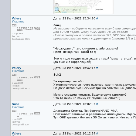
Valery
Дата: 23 Июл 2021 15:34:36
#
Участник
Zmej
Не верите - соберите на макете стенд или симулир
Два 50 Ом порта, межу ними кусок 75 Ом кабеля.
с мар 2003
Потом смотрим в полосе частот S11, S22 (это факти
Россия
просматривается явная корреляция с длинами 1/4 и 1
Сообщений: 5821
"Неожиданно", это слишком слабо сказано!
Прям "нежданчик" какой-то :)
Это ж надо умудриться создать такой "макет стенда"
(да еще и с корреляцией)
Valery
Дата: 23 Июл 2021 15:42:17
#
Участник
Suh2
За картинку спасибо.
с мар 2003
У меня получается нечто похожее, картинок под руками 
Россия
На даче использую несимметрично запитанный диполь,
Сообщений: 5821
Можно словами пояснить Вашу вторую картинку?
Что-то никак не пойму ее глубинный смысл :)
Suh2
Дата: 23 Июл 2021 16:02:07
#
Участник
Диаграмма Смитта. Приборчик NANO_VNA.
Показывает активные и реактивные импендансы. Здесь 
Тут, ОНИ крутятся близко к 50 Ом активного. Что есть 
с окт 2008
Иркутск
Сообщений: 329
Valery
Дата: 23 Июл 2021 16:12:24
#