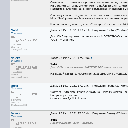
Смит при антенных измерениях, это понты владельцев 
Ни в одном антенном учебнике не найдете Смита, его 
Например, электронщики при согласовании каскадов у
А нам нужны наглядные картинки частотной зависимос
Моя "Оса" умеет отображать и Смита, и графики сопр
И еще, не могу понять, каким "макаром" на частоте 1
Suh2
Дата: 23 Июл 2021 17:27:18 · Поправил: Suh2 (23 Июл 
Участник
Дык, ОНА (диаграмма) и показывает ЧАСТОТНУЮ завис
"ОСЫ" у мня нет.
с окт 2008
Иркутск
Сообщений: 329
Valery
Дата: 23 Июл 2021 17:30:54
#
Участник
Suh2
Дык, ОНА и показывает ЧАСТОТНУЮ зависимость.
с мар 2003
На Вашей картинке частотной зависимости не увидел.
Россия
Сообщений: 5821
Suh2
Дата: 23 Июл 2021 17:35:57 · Поправил: Suh2 (23 Июл 
Участник
Частота - это оранжевая кривулина. Навожу курсор - в
На примере - видно.
Однако, это ДРУГАЯ тема.
с окт 2008
Иркутск
Сообщений: 329
Valery
Дата: 23 Июл 2021 17:38:44 · Поправил: Valery (23 Июл
Участник
Suh2
Навожу курсор - вижу частоту
с мар 2003