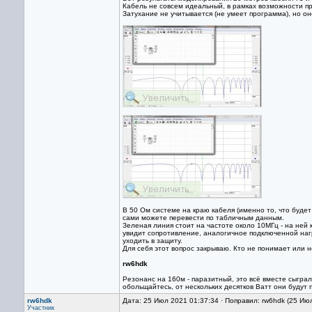
Кабель не совсем идеальный, в рамках возможности п
Затухание не учитывается (не умеет программа), но он
В 50 Ом системе на краю кабеля (именно то, что будет
сами можете перевести по табличным данным.
Зеленая линия стоит на частоте около 10МГц - на ней
увидит сопротивление, аналогичное подключенной нагр
уходить в защиту.
Для себя этот вопрос закрываю. Кто не понимает или н
rw6hdk
Резонанс на 160м - паразитный, это всё вместе сыгра
обольщайтесь, от нескольких десятков Ватт они будут 
rw6hdk
Дата: 25 Июл 2021 01:37:34 · Поправил: rw6hdk (25 Ию
Участник