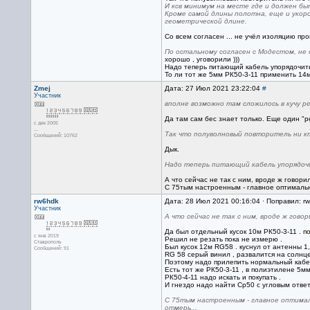
И ксв минимум на месте где и должен быт
Кроме самой длины полотна, еще и укоро
геометрической длине.
Со всем согласен ... не учёл изоляцию пров
По остальному согласен с Модестом, не 
хорошо , уговорили )))
Надо теперь питающий кабель упорядочить
То ли тот же 5мм РК50-3-11 применить 14м 
Zmej
Дата: 27 Июл 2021 23:22:04
#
Участник
вполне возможно там сложилось в кучу р
Да там сам бес знает только. Еще один "р
с дек 2005
...
Так что полуволновый повторитель ни кт
Сообщений: 10762
Дык.
Надо теперь питающий кабель упорядочи
А что сейчас не так с ним, вроде ж говор
С 75тым настроенным - главное оптимальн
rw6hdk
Дата: 28 Июл 2021 00:16:04 · Поправил: r
Участник
А что сейчас не так с ним, вроде ж гов
Да был отдельный кусок 10м РК50-3-11 . п
с янв 2019
Решил не резать пока не измерю .
Ставрополь
Был кусок 12м RG58 . куснул от антенны 1,
Сообщений: 91
RG 58 серый винил , развалится на солнце 
Поэтому надо прилепить нормальный кабе
Есть тот же РК50-3-11 , в полиэтилене 5мм
РК50-4-11 надо искать и покупать .
И гнездо надо найти Ср50 с угловым ответ
С 75тым настроенным - главное оптимал
отмерь...