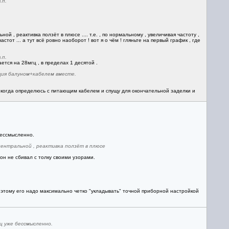
.п.
 , реактивка ползёт в плюсе .... т.е. , по нормальному , увеличивая частоту ,
тот ... а тут всё ровно наоборот ! вот я о чём ! гляньте на первый график , где
.п.
ается на 28мгц , в пределах 1 десятой .
ция балуном+кабелем вместе.
о когда определюсь с питающим кабелем и спущу для окончательной заделки и
бессмысленно.
центральной , реактивка ползёт в плюсе
он не сбивал с толку своими узорами.
оэтому его надо максимально четко "укладывать" точной приборной настройкой
ц уже бессмысленно.