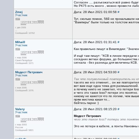
Согласен .... разъезжаться всё равно будет
Но РК75 есть много , можно провести лабор
Zmej
Дата: 28 Июл 2021 01:00:58
#
Участник
Тут, сколько помню, 58й не прокалывали н
"Вампиры" были только на толстом желтом 
с дек 2005
...
Сообщений: 10762
Mihaill
Дата: 28 Июл 2021 01:31:41
#
Участник
Как правильно пишут в Википедии: "Значе
И ещë там пишут: "КСВ в линии передачи н
с мар 2006
соседних ветках форума, до большинства н
Санкт-Петербург
сигнала - без разницы для величины КСВ.
Сообщений: 1571
Модест Петрович
Дата: 28 Июл 2021 04:53:00
#
Участник
Так что полуволновый повторитель ни кт
так кто же его отменит... он же повторител
вот вам еще одна тема для размышлений.
с мая 2005
а почему никто не заметил, что потери loss
Сообщений: 1076
и чего это такое loss? потери это понятно
никому не кажется что по логике, чем выш
прям мистика какая то...
бейтесь парни :)
Valery
Дата: 28 Июл 2021 08:15:20
#
Участник
Модест Петрович
чего это такое loss? потери это понятно
с мар 2003
Это не потери в кабеле, а понты Нановны
Россия
Сообщений: 5821