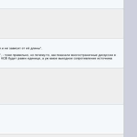
 и не зависит от её длины".
 - тоже правильно, но почему-то, как показали многостраничные дискуссии в
и КСВ будет равен единице, а уж какое выходное сопротивление источника