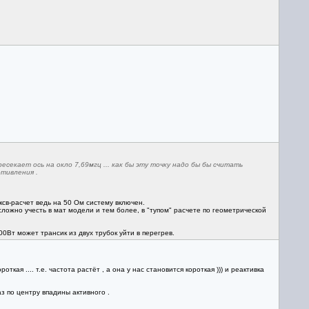
секает ось на окло 7,69мгц ... как бы эту точку надо бы бы считать
отивления .
 ксв-расчет ведь на 50 Ом систему включен.
ложно учесть в мат модели и тем более, в "тупом" расчете по геометрической
00Вт может трансик из двух трубок уйти в перегрев.
кая .... т.е. частота растёт , а она у нас становится короткая ))) и реактивка
аз по центру впадины активного .