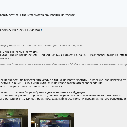
сформирует ваш трансформатор при разных нагрузках.
w6hdk (27 Июл 2021 19:36:54)
#
ансформирует ваш трансформатор при разных нагрузках.
в" , прибор только получил .
ругое , кроме как на 200ом ... линейный КСВ 1,04 от 1,8 до 30 , ниже завал , выше не смо
омпактен .
с такими длинами плеч иметь на тех диапазонах 50 Ом сопротивление активное, это п
ось наоборот . получается что уходит в минус на росте частоты , а потом снова пересекает о
 есть на 7,63мгц . и пик минимума КСВ на горбе активного сопротивления .
о ли ... короче , мне не понятен этот момент .
у просто хотелось бы разобраться для понимания на будущее .
раз рактивка пересекает правильно , снизву вверх и активное сопротивление в минимуме .
го остального .... так же , реактивка(красный) через ноль , и провал активного сопротивле