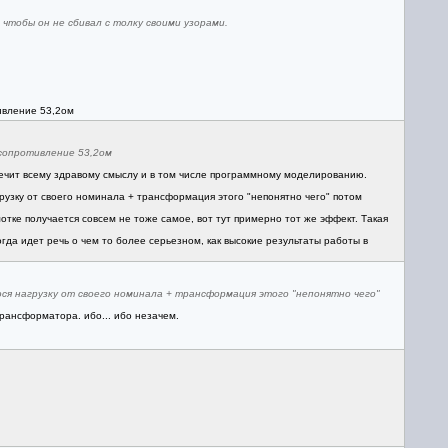
чтобы он не сбивал с толку своими узорами.
тивление 53,2ом
 сопротивление 53,2ом
оречит всему здравому смыслу и в том числе программному моделированию.
узку от своего номинала + трансформация этого "непонятно чего" потом
тке получается совсем не тоже самое, вот тут примерно тот же эффект. Такая
огда идет речь о чем то более серьезном, как высокие результаты работы в
я нагрузку от своего номинала + трансформация этого "непонятно чего"
трансформатора. ибо... ибо незачем.