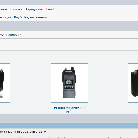
тоты
·
Копилка
·
Аэродромы
·
Live!
-форум
·
Клуб
·
Радиостанции
AQ
·
Галерея
·
President Randy II P
руб.
w6hdk (27 Июл 2021 14:59:21)
#