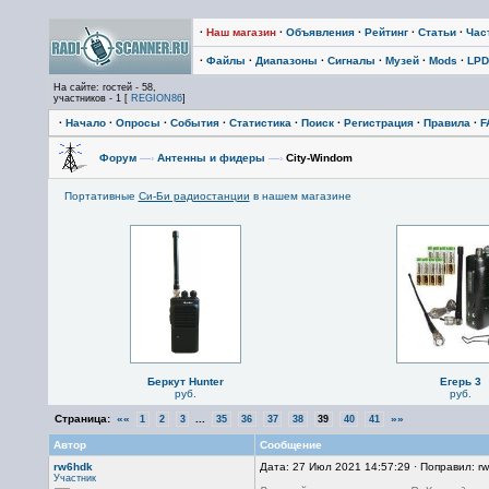
·
Наш магазин
·
Объявления
·
Рейтинг
·
Статьи
·
Час
·
Файлы
·
Диапазоны
·
Сигналы
·
Музей
·
Mods
·
LPD
На сайте: гостей - 58,
участников - 1 [
REGION86
]
·
Начало
·
Опросы
·
События
·
Статистика
·
Поиск
·
Регистрация
·
Правила
·
F
Форум
—›
Антенны и фидеры
—›
City-Windom
Портативные
Си-Би радиостанции
в нашем магазине
Беркут Hunter
Егерь 3
руб.
руб.
Страница:
««
...
»»
1
2
3
35
36
37
38
39
40
41
Автор
Сообщение
rw6hdk
Дата: 27 Июл 2021 14:57:29 · Поправил: r
Участник