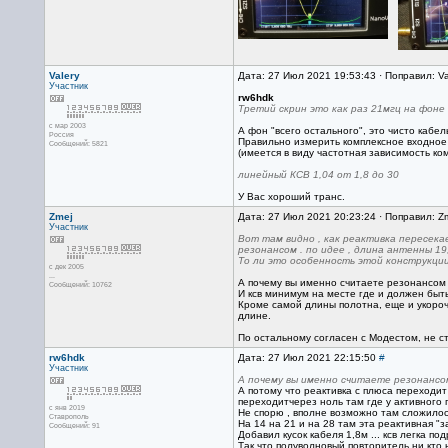
Valery
Дата: 27 Июл 2021 19:53:43 · Поправил: Va
Участник
rw6hdk
Третий скрин это как раз 21мгц на фоне 
с мар 2003
А фон "всего остального", это чисто кабе
Россия
Правильно измерить комплексное входное
Сообщений: 5821
(имеется в виду частотная зависимость ко
линейный КСВ 1,04 от 1,8 до 30
У Вас хороший транс.
Zmej
Дата: 27 Июл 2021 20:23:24 · Поправил: Z
Участник
Вот там видно , как реактивка пересекае
резонансом . по идее , длина антенны 19
То ли это особенность этой конструкции 
с дек 2005
...
А почему вы именно считаете резонансом в
Сообщений: 10762
И ксв минимум на месте где и должен быть,
Кроме самой длины полотна, еще и укороче
длине.
По остальному согласен с Модестом, не сто
rw6hdk
Дата: 27 Июл 2021 22:15:50
#
Участник
А почему вы именно считаете резонансом
А потому что реактивка с плюса переходит в
переходитчерез ноль там где у активного г
с янв 2019
Не спорю , вполне возможно там сложилось
Ставрополь
На 14 на 21 и на 28 там эта реактивная "з
Сообщений: 91
Добавил кусок кабеля 1,8м ... ксв легка под
Так что полуволновый повторитель ни кто 