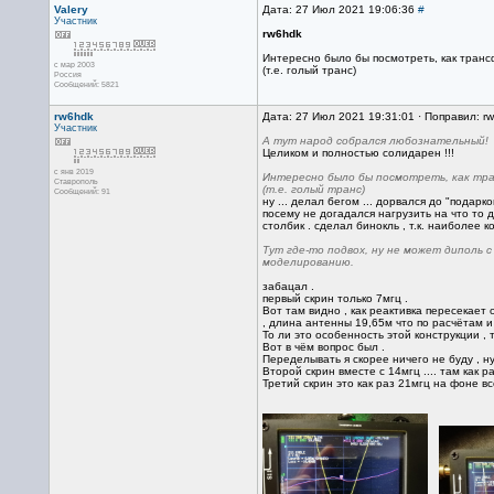
Valery
Дата: 27 Июл 2021 19:06:36
#
Участник
rw6hdk
Интересно было бы посмотреть, как тран
с мар 2003
(т.е. голый транс)
Россия
Сообщений: 5821
rw6hdk
Дата: 27 Июл 2021 19:31:01 · Поправил: r
Участник
А тут народ собрался любознательный!
Целиком и полностью солидарен !!!
с янв 2019
Интересно было бы посмотреть, как тр
Ставрополь
(т.е. голый транс)
Сообщений: 91
ну ... делал бегом ... дорвался до "подарко
посему не догадался нагрузить на что то д
столбик . сделал бинокль , т.к. наиболее к
Тут где-то подвох, ну не может диполь 
моделированию.
забацал .
первый скрин только 7мгц .
Вот там видно , как реактивка пересекает 
, длина антенны 19,65м что по расчётам и
То ли это особенность этой конструкции , т
Вот в чём вопрос был .
Переделывать я скорее ничего не буду , н
Второй скрин вместе с 14мгц .... там как 
Третий скрин это как раз 21мгц на фоне все