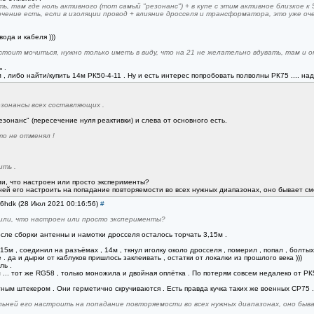
ь, там где ноль активного (тот самый "резонанс") + в купе с этим активное близкое к 
чение есть, если в изоляции провод + влияние дросселя и трансформатора, это уже оче
ода и кабеля )))
стоит мочиться, нужно только иметь в виду, что на 21 не желательно вдувать, там и о
 .
, либо найти/купить 14м РК50-4-11 . Ну и есть интерес попробовать полволны РК75 .... над
езонансы всех составляющих .
езонанс" (пересечение нуля реактивки) и слева от основного есть.
о не отменял !
ть .
или, что настроен или просто эксперименты?
ей его настроить на попадание повторяемости во всех нужных диапазонах, оно бывает смещ
w6hdk (28 Июл 2021 00:16:56)
#
орили, что настроен или просто эксперименты?
осле сборки антенны и намотки дросселя осталось торчать 3,15м .
15м , соединил на разъёмах , 14м , ткнул иголку около дросселя , померил , попал , болтых
. да и дырки от каблуков пришлось заклеивать , остатки от локалки из прошлого века )))
ль .
 ... тот же RG58 , только моножила и двойная оплётка . По потерям совсем недалеко от РК5
ным штекером . Они герметично скручиваются . Есть правда кучка таких же военных СР75 ..
ьней его настроить на попадание повторяемости во всех нужных диапазонах, оно быва