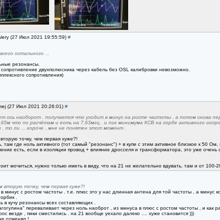
lery (27 Июл 2021 19:55:59)
#
всего остального ...
льные резонансы.
 сопротивление двухполюсника через кабель без OSL калибровки невозможно.
мплексного сопротивления)
mej (27 Июл 2021 20:26:01)
#
т ось наоборот . получается что уходит в минус на росте частоты , а потом снова пере
,65м что по расчётам и есть на 7,63мгц . и пик минимума КСВ на горбе активного сопр
, то ли ... короче , мне не понятен этот момент .
торую точку, чем первая хуже?!
 там где ноль активного (тот самый "резонанс") + в купе с этим активное близкое к 50 Ом,
ние есть, если в изоляции провод + влияние дросселя и трансформатора, это уже очень с
ит мочиться, нужно только иметь в виду, что на 21 не желательно вдувать, там и от 100-2
 вторую точку, чем первая хуже?!
 минус с ростом частоты . т.е. плюс это у нас длинная антена для той частоты , а минус корот
орбик .
 в кучу резонансы всех составляющих .
агогулина" переваливает через ноль наоброт , из минуса в плюс с ростом частоты , и как р
рос везде , пики сместились . на 21 вообще уехало далеко .... хуже становится )))
не отменял !