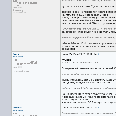
Включайте три трека ксв, R, X, тогда чт
ну так зачем ей играть ? у меня и так повт
с янв 2019
Ставрополь
возможно все не так поняли моего вопроса
Сообщений: 91
на 7мгц меня КСВ устраивает ... но !
я хочу разобраться почему реактивка ползё
реактивка должна быть в плюсе , т.к. антен
центральная частота 6,88мгц , тут смит з
Включайте три трека ксв, R, X, тогда чт
да вечером . кусок 5,5м я уже цеплял , пар
Никогда оффсетный виндом, он же фд-3, 
кабель 14м на 21мГц является тройным повт
я , канечно же ещё вычту кабель и сделаю
доработки .
Zmej
Дата: 27 Июл 2021 15:09:52
#
Участник
rw6hdk
у меня и так повторитель !
с дек 2005
Отмеренный локтями или как положено? Сп
...
Сообщений: 10762
я хочу разобраться почему реактивка по
Мы не телепаты, этого не видели, поэтому
По одному модулю ничего не понятно.
кабель 14м на 21мГц является тройным п
Да, но после него стоит стоит транс 1:4...
И вообще на гармониках повторитель может
во всех нужных диап.
Или просто сделать ОСЛ конкретного куска
rw6hdk
Дата: 27 Июл 2021 16:25:24
#
Участник
Отмеренный локтями или как положено? 