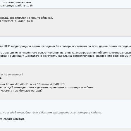
 , к краям диапазонов .
аторную работу ... )))
икогда, соединялся на бнц-тройниках.
ethernet, аналог RG-8.
ние КСВ в однородной линии передачи без потерь постоянно по всей длине линии передачи
е зависит от внутреннего сопротивления источника электромагнитной волны (генератора)",
икак не доходит. Достаточно нагрузить кабель на сопротивление, равное его волновому, 
о не отменял !
ь!
 на 40 аж -10,49 dB, а на 15 всего -2,348 dB?
. но в где? очевидно, что в данном скриншоте это потери в кабеле.
е частота-тем больше потери?
. но в где? очевидно, что в данном скриншоте это потери в кабеле.
 со своим Смитом.