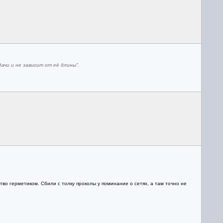
ачи и не зависит от её длины".
во герметиком. Сбили с толку проколы у поминание о сетях, а там точно не
.