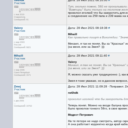
rw6hdk
Дата: 28 Июл 2021 08:16:00
#
Участник
Тут, сколько помню, 58й не прокалывали 
"Вампиры" были только на толстом желто
проколол иголкой что бы закоротить для из
с янв 2019
а соединение на 259 папа и 239 мама на к
Ставрополь
Сообщений: 91
Valery
Дата: 28 Июл 2021 08:18:38
#
Участник
Mihaill
Как правильно пишут в Википедии: "Знач
с мар 2003
Михаил, я так не понял, Вы за "Красных" и
Россия
(за меня, или за Змея? :)))
Сообщений: 5821
Mihaill
Дата: 28 Июл 2021 09:11:40
#
Участник
Valery
Михаил, я так не понял, Вы за "Красных" 
(за меня, или за Змея? :)))
с мар 2006
Санкт-Петербург
Я, можно сказать уже традиционно :), как 
Сообщений: 1571
Змея я тоже уважаю, но в данном вопросе,
Zmej
Дата: 28 Июл 2021 11:09:28 · Поправил: Z
Участник
rw6hdk
проколол иголкой что бы закоротить для 
с дек 2005
...
Теперь понял. Можно на входе балуна прос
Сообщений: 10762
было проколов тонкого 58го, в свое время
Модест Петрович
На те потери не надо смотреть, автор ск
А она работает корректно когда край кабе