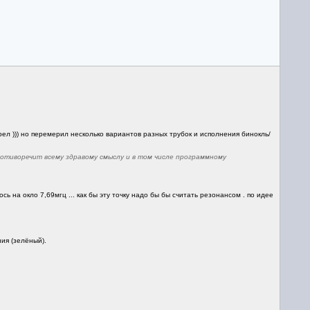
трел ))) но перемерил несколько вариантов разных трубок и исполнения бинокль/
ротиворечит всему здравому смыслу и в том числе программному
сь на окло 7,69мгц ... как бы эту точку надо бы бы считать резонансом . по идее
ния (зелёный).