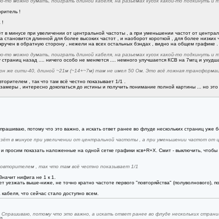
о-то можно думать, поиграть длиной кабеля, на разьемах кусок какой-то подкинуть и т
оритель !
 !
т в минусе при увеличении от центральной частоты , а при уменьшении частот от центральной
а становится длинной для более высоких частот , и наоборот короткой , для более низких час
акручен в обратную сторону , нежели на всех остальных бэндах , видно на общем графике .
о-то можно думать, поиграть длиной кабеля, на разьемах кусок какой-то подкинуть и т
у страниц назад .... ничего особо не меняется .... немного улучшается КСВ на 7мгц и ухудш
он же сити-40, длиной ~21м (~14+~7м) там не имел 50 Ом. Это всё ложная трансформа
орителем , так что там всё честно показывает 1/1 .
 замеры , интересно докопаться до истины и получить понимание полной картины ... но эт
рашиваю, потому что это важно, а искать ответ ранее во флуде нескольких страниц уже 
лзёт в минусе при увеличении от центральной частоты , а при уменьшении частот от 
 и просим показать наложенные на одной сетке графики ксв+R+X. Смит - выключить, чтобы 
овторителем , так что там всё честно показывает 1/1
 Значит нифига не 1 к 1.
 уезжать выше-ниже, не точно кратно частоте первого "повторяйства" (полуволнового), п
 кабеля, что сейчас стало доступно всем.
Спрашиваю, потому что это важно, а искать ответ ранее во флуде нескольких страни