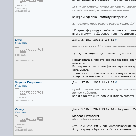
естественно как положено . проверял нан
с янв 2019
Мы не телепаты, этого не видели, поэто
Ставрополь
По одному модулю ничего не понятно.
Сообщений: 91
вечером сделаю , самому интересно
а, но после него стоит стоит транс 1:4..
1/1 трансформирует кабель . понятно , чт
итого я вижу на 21 сопротивление антенны 
Zmej
Дата: 27 Июл 2021 17:58:21
#
Участник
итого я вижу на 21 сопротивление антенн
Тут где-то подвох, ну не может диполь с
с дек 2005
...
Предполагаю, что это всё паразитное вли
Сообщений: 10762
кабелем...
Кто игрался с шп трансформаторами на при
есть мысль.
Технического обоснования я этому не иска
эфире или мощность, то это все мимо них.
Модест Петрович
Дата: 27 Июл 2021 18:48:54
#
Участник
Предполагаю, что это всё паразитное в
потом кабелем...
вот и я об этом же давно пытаюсь сказать
с мая 2005
Сообщений: 1076
Valery
Дата: 27 Июл 2021 19:02:44 · Поправил: Va
Участник
Модест Петрович
ибо... ибо незачем.
с мар 2003
Это Вам незачем. и сие умозаключение я
Россия
А тут народ собрался любознательный!
Сообщений: 5821