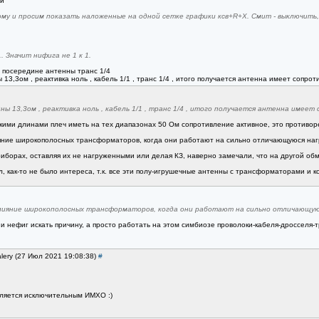
ой
му и просим показать наложенные на одной сетке графики ксв+R+X. Смит - выключить, 
. Значит нифига не 1 к 1.
о посередине антенны транс 1/4
13,3ом , реактивка ноль , кабель 1/1 , транс 1/4 , итого получается антенна имеет сопро
ы 13,3ом , реактивка ноль , кабель 1/1 , транс 1/4 , итого получается антенна имеет
 такими длинами плеч иметь на тех диапазонах 50 Ом сопротивление активное, это против
яние широкополосных трансформаторов, когда они работают на сильно отличающуюся нагр
борах, оставляя их не нагруженными или делая КЗ, наверно замечали, что на другой обмо
л, как-то не было интереса, т.к. все эти полу-игрушечные антенны с трансформаторами и к
лияние широкополосных трансформаторов, когда они работают на сильно отличающуюс
. и нефиг искать причину, а просто работать на этом симбиозе проволоки-кабеля-дросселя-
lery (27 Июл 2021 19:08:38)
#
вляется исключительным ИМХО :)