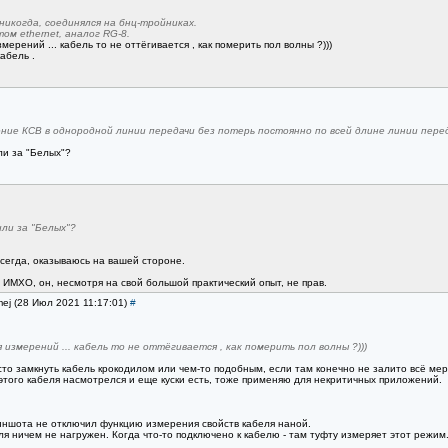
никогда, соединялся на бнц-тройниках.
м ethernet, аналог RG-8.
мерений ... кабель то не оттёгивается , как померить пол волны ?)))
абель .
ение КСВ в однородной линии передачи без потерь постоянно по всей длине линии перед
ли за "Белых"?
или за "Белых"?
всегда, оказываюсь на вашей стороне.
 ИМХО, он, несмотря на свой большой практический опыт, не прав.
mej (28 Июл 2021 11:17:01)
#
измерений ... кабель то не оттёгивается , как померить пол волны ?)))
то замкнуть кабель крокодилом или чем-то подобным, если там конечно не залито всё мерт
 этого кабеля насмотрелся и еще куски есть, тоже применяю для некритичных приложений.
риншота не отключил функцию измерения свойств кабеля наной.
ля ничем не нагружен. Когда что-то подключено к кабелю - там туфту измеряет этот режим