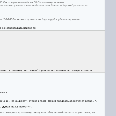
50 Ом, ксв-расчет ведь на 50 Ом систему включен.
нь сложно учесть в мат модели и тем более, в "тупом" расчете по
т 100-200Вт может трансик из двух трубок уйти в перегрев.
о же оправдывать прибор )))
ается, поэтому смотреть обзорно надо и как говорят семь раз отмерь...
ается .
0-4-11 . Но жидковат , стенка рядом , может продрать оболочку от ветра . А
. думаю на КВ прокатит .
ет смещается, поэтому смотреть обзорно надо и как говорят семь раз