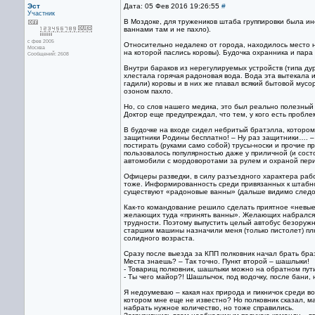
Эст
Дата: 05 Фев 2016 19:26:55
#
Участник
В Моздоке, для тружеников штаба группировки была ин
ваннами там и не пахло).
с фев 2005
Относительно недалеко от города, находилось место 
Москва
на которой паслись коровы). Будочка охранника и пара
Сообщений: 2608
Внутри бараков из нерегулируемых устройств (типа ду
хлестала горячая радоновая вода. Вода эта вытекала 
гадили) коровы и в них же плавал всякий бытовой мусо
озоном пахло.
Но, со слов нашего медика, это был реально полезный
Доктор еще предупреждал, что тем, у кого есть пробл
В будочке на входе сидел небритый братэлла, котором
защитники Родины бесплатно! – Ну раз защитники…. 
постирать (руками само собой) трусы-носки и прочие 
пользовалось популярностью даже у приличной (и сос
автомобили с мордоворотами за рулем и охраной пери
Офицеры разведки, в силу разъездного характера рабо
тоже. Информированность среди привязанных к штабно
существуют «радоновые ванны» (дальше видимо следо
Как-то командование решило сделать приятное «невые
желающих туда «принять ванны». Желающих набрался 
трудности. Поэтому выпустить целый автобус безору
старшим машины назначили меня (только пистолет) плю
солидного возраста.
Сразу после выезда за КПП полковник начал брать браз
Места знаешь? – Так точно. Пункт второй – шашлыки!
- Товарищ полковник, шашлыки можно на обратном пути 
- Ты чего майор?! Шашлычок, под водочку, после бани, 
Я недоумеваю – какая нах природа и пикничок среди в
котором мне еще не известно? Но полковник сказал, м
набрать нужное количество, но тоже справились.