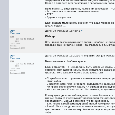
Загрузившись всем необходимым получаю команду – в
Народ в автобусе весело жужжит в предвкушении чуда.
Приезжаем…. Видя картину, полковник вопрошает – ты 
- Это товарищ полковник радоновые ванны
- ????
- Других в округе нет.
Если сказать маленькому ребенку, что деда Мороза не с
дядьке в душу….
Эст
Дата: 08 Фев 2016 15:46:41
#
Участник
Elabuga
Эээ - так не было шаурмы в то время... вообще не был
с фев 2005
продаже еще не было. Позже - да спасались в т.ч. кита
Москва
Сообщений: 2608
Эст
Дата: 08 Фев 2016 17:20:10 · Поправил: Эст (08 Фев 20
Участник
Бытоописание - Штабные крысы
Если есть штаб – в нем должны быть штабные крысы. 
с фев 2005
современном здании. Крысы жили в подполье барака и
Москва
правила, то с крысами можно было уживаться.
Сообщений: 2608
«Старый» офицер, принимая «заменщиков» интересуетс
- Само собой.
- В палатку (вагончик) не берите, складывайте здесь в 
- Ни хрена себе! Воруют жрачку? У офицеров разведчи
- Не – не воруют. Крысы шалят. Оставите в доступном м
К чему приводило не соблюдение техники безопасности
прочие слова. В руках бушлат новомодной спецназовск
безопасности. Забыл в кармане что-то съедобное.
- Бля, перед самой командировкой новый камуфляж пол
- Валяй. Она из-под стола начальника вылезает, там у 
прет на нее отключая голову. Как наш спецназ – кратч
тьфу.