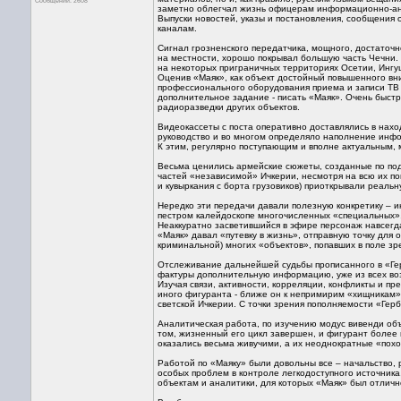
Сообщений: 2608
заметно облегчал жизнь офицерам информационно-ан
Выпуски новостей, указы и постановления, сообщения 
каналам.
Сигнал грозненского передатчика, мощного, достаточ
на местности, хорошо покрывал большую часть Чечни. 
на некоторых приграничных территориях Осетии, Ингуш
Оценив «Маяк», как объект достойный повышенного вн
профессионального оборудования приема и записи ТВ си
дополнительное задание - писать «Маяк». Очень быст
радиоразведки других объектов.
Видеокассеты с поста оперативно доставлялись в нах
руководство и во многом определяло наполнение инфо
К этим, регулярно поступающим и вполне актуальным,
Весьма ценились армейские сюжеты, созданные по по
частей «независимой» Ичкерии, несмотря на всю их п
и кувыркания с борта грузовиков) приоткрывали реаль
Нередко эти передачи давали полезную конкретику – и
пестром калейдоскопе многочисленных «специальных»
Неаккуратно засветившийся в эфире персонаж навсегд
«Маяк» давал «путевку в жизнь», отправную точку для
криминальной) многих «объектов», попавших в поле зр
Отслеживание дальнейшей судьбы прописанного в «Ге
фактуры дополнительную информацию, уже из всех во
Изучая связи, активности, корреляции, конфликты и пр
иного фигуранта - ближе он к непримирим «хищникам»
светской Ичкерии. С точки зрения пополняемости «Ге
Аналитическая работа, по изучению модус вивенди объ
том, жизненный его цикл завершен, и фигурант более 
оказались весьма живучими, а их неоднократные «похо
Работой по «Маяку» были довольны все – начальство
особых проблем в контроле легкодоступного источника
объектам и аналитики, для которых «Маяк» был отлич