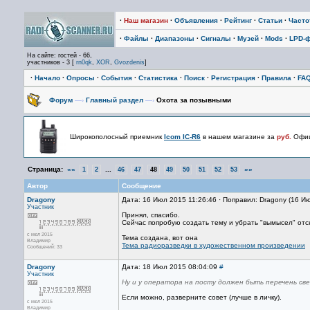
·
Наш магазин
·
Объявления
·
Рейтинг
·
Статьи
·
Част
·
Файлы
·
Диапазоны
·
Сигналы
·
Музей
·
Mods
·
LPD-
На сайте: гостей - 66,
участников - 3 [
rn0qk
,
XOR
,
Gvozdenis
]
·
Начало
·
Опросы
·
События
·
Статистика
·
Поиск
·
Регистрация
·
Правила
·
FA
Форум
—›
Главный раздел
—›
Охота за позывными
Широкополосный приемник
Icom IC-R6
в нашем магазине за
руб.
Офиц
Страница:
««
...
»»
1
2
46
47
48
49
50
51
52
53
Автор
Сообщение
Dragony
Дата: 16 Июл 2015 11:26:46 · Поправил: Dragony (16 И
Участник
Принял, спасибо.
Сейчас попробую создать тему и убрать "вымысел" отс
с июл 2015
Тема создана, вот она
Владимир
Тема радиоразведки в художественном произведении
Сообщений: 33
Dragony
Дата: 18 Июл 2015 08:04:09
#
Участник
Ну и у оператора на посту должен быть перечень с
Если можно, разверните совет (лучше в личку).
с июл 2015
Владимир