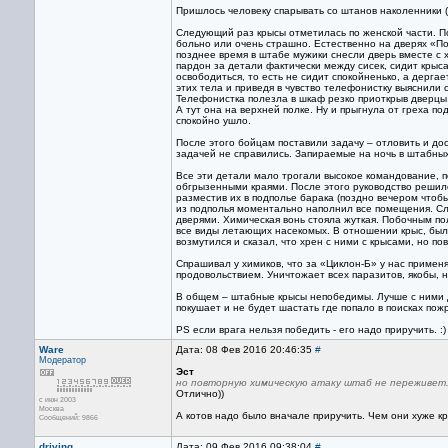
Пришлось человеку спарывать со штанов наколенники (о
Следующий раз крысы отметилась по женской части. П
больно или очень страшно. Естественно на дверях «П
позднее время в штабе мужики снесли дверь вместе с х
пардон за детали фактически между сисек, сидит крыса
освободиться, то есть не сидит спокойненько, а дерга
этих тела и приведя в чувство телефонистку выяснили 
Телефонистка полезла в шкаф резко приоткрыв дверцы.
А тут она на верхней полке. Ну и прыгнула от греха 
спокойно ушло.
После этого бойцам поставили задачу – отловить и до
задачей не справились. Запираемые на ночь в штабных 
Все эти детали мало трогали высокое командование, 
обгрызенными краями. После этого руководство реши
разместив их в подполье барака (поздно вечером чтоб
из подполья моментально наполнил все помещения. Сл
дверями. Химическая вонь стояла жуткая. Побочным п
все виды летающих насекомых. В отношении крыс, было
возмутился и сказал, что хрен с ними с крысами, но п
Спрашивал у химиков, что за «Циклон-Б» у нас применя
продовольствием. Уничтожает всех паразитов, якобы, н
В общем – штабные крысы непобедимы. Лучше с ними д
покушает и не будет шастать где попало в поисках пож
PS если врага нельзя победить - его надо приручить. :)
Ware
Дата: 08 Фев 2016 20:46:35
#
Модератор
Эст
но повторную химическую атаку штаб не переживет
Отлично))
с июн 2003
Москва
А котов надо было вначале приручить. Чем они хуже кр
Сообщений: 9866
driving
Дата: 09 Фев 2016 09:38:04
#