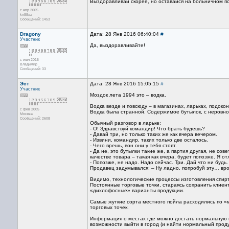
Выздоравливай скорее, но оставайся на больничном по
с апр 2005
kn88xa
Сообщений: 1453
Dragony
Дата: 28 Янв 2016 06:40:04
#
Участник
Да, выздоравливайте!
с июл 2015
Владимир
Сообщений: 33
Эст
Дата: 28 Янв 2016 15:05:15
#
Участник
Моздок лета 1994 это – водка.
Водка везде и повсюду – в магазинах, ларьках, подоко
с фев 2005
Водка была странной. Содержимое бутылок, с неровн
Москва
Сообщений: 2608
Обычный разговор в ларьке:
- О! Здравствуй командир! Что брать будешь?
- Давай три, но только таких же как вчера вечером.
- Извини, командир, таких только две осталось.
- Чего врешь, вон они у тебя стоят.
- Да не, это бутылки такие же, а партия другая, не с
качестве товара – такая как вчера, будет попозже. Я от
- Попозже, не надо. Надо сейчас. Три. Дай что ни будь.
Продавец задумывался: – Ну ладно, попробуй эту… в
Видимо, технологические процессы изготовления спир
Постоянные торговые точки, стараясь сохранить клиент
«дихлофосные» варианты продукции.
Самые жуткие сорта местного пойла расходились по «
торговых точек.
Информация о местах где можно достать нормальную во
возможности выйти в город (и найти нормальный проду