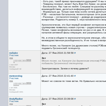
- Хоть раз, такой приказ признавался дурацким? А мы
- Товарищ генерал, может быть Вам без бумаг, на уро
- Бесполезно. Нас там не любят. Слишком по-разному м
взаимодействию, делиться информацией по радиоразв
- Формально да. Только нам пока особо нечем делитьс
РЭБ – несколько батальонов, пеленгаторные сети разв
- Разница – согласился генерал – доведи до радиораз
конкретики. Радиосеть номер 5, неустановленного воор
Хронологически, это был первый конфликт интересов м
группировке появилась новая строчка – радиоэлектрон
Позже, такие конфликты возникали не раз и не два. В 
началом активной фазы операции, все разрешилось с
Но, в этом в общем-то малозначительном эпизоде, обоз
межведомственная разобщенность. И не только в вопро
Много позже, на Ханкале (за дружеским столом) РЭБов
подавить Грозненский телецентр.
rw3akn
Дата: 27 Янв 2016 21:58:58
#
Участник
Эст
Много позже, на Ханкале (за дружеским столом) РЭБ
подавить Грозненский телецентр.
с мая 2007
Москва
Заинтриговали. Зачем и почему давили?
Сообщений: 68
meteorolog
Дата: 27 Янв 2016 22:41:40
#
Участник
Может не совсем по теме ветки. Но буквально несколь
с окт 2005
Москва
Сообщений: 6001
AndyRadist
Дата: 27 Янв 2016 23:39:08
#
Участник
Эст