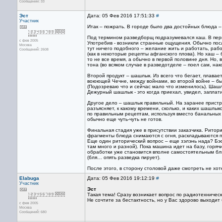
Сообщений: 33
Эст
Дата: 05 Фев 2016 17:51:33
#
Участник
Итак – пожрать. В городе было два достойных блюда 
Под термином разведборщ подразумевался хаш. В первы
с фев 2005
Употребив - возникли странные ощущения. Обычно пос
Москва
тут ничего подобного – желание жить и работать, раб
Сообщений: 2608
(как в некоторые рецепты афганского плова). Но хаш –
то не все время, а обычно в первой половине дня. Но
тона (во всяком случае в разведотделе – поел сам, на
Второй продукт – шашлык. Из всего что бегает, плава
воюющей Чечне, между войнами, во второй войне – был
(Подозреваю что и сейчас мало что изменилось). Шаш
Дежурный шашлык - это когда приехал, увидел, заплати
Другое дело – шашлык правильный. На заранее пристр
разъясняет, к какому времени, сколько, и каких шашлы
по правильным рецептам, используя вместо банальных 
обычно еще чуть-чуть не готов.
Финальная стадия уже в присутствии заказчика. Ритор
фрагменты блюда снимаются с огня, раскладываются по
Еще один риторический вопрос – еще зэлэнь нада? Бэс
там много и разной). Пока машина идет на базу, горя
обработки уже становится вполне самостоятельным блю
(бля… опять разведка пирует).
После этого, в сторону столовой даже смотреть не хот
Elabuga
Дата: 05 Фев 2016 19:12:19
#
Участник
Эст
Такая тема! Сразу возникает вопрос по радиотехническ
Не сочтите за бестактность, но у Вас здорово выходит
с фев 2005
Москва
Сообщений: 680