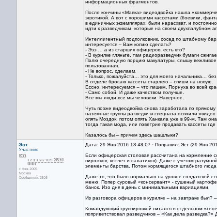
информационных фрагментов.
После кончины «Маяка» видеодвойка нашла «коммерче
экзотикой. А вот с хорошими кассетами (боевики, фант
в единичных экземплярах, были нарасхват, и постоянно
идти к разведчикам, которые на своем двухпалубном а
Интеллигентный подполковник, сосед по штабному бара
интересуется – Вам копию сделать?
- Эээ … а из старших офицеров, есть кто?
- В курилке гляньте, там радиоразведчик бумаги сжигае
Палю очередную порцию макулатуры, слышу вежливое о
пользованная.
- Не вопрос, сделаем.
- Только, пожалуйста… это для моего начальника… без
В отделе бросаю кассеты старлею – спиши на новую.
Ессно, интересуемся – что пишем. Порнуха во всей кра
- Само собой. И даже качеством получше.
Все мы люди все мы человеки. Наверное.
Чуть позже видеодвойка снова заработала по прямому
наземные группы разведки и спецназа освоили «видео 
опять Моздок, потом опять Ханкала уже в 99-м. Там он
тогда такая мода, или поветрие продавать кассеты где 
Казалось бы – причем здесь шашлыки?
Эст
Дата: 29 Янв 2016 13:48:07 · Поправил: Эст (29 Янв 20
Участник
Если офицерская столовая рассчитана на кормление со
пирожков, котлет и салатиков). Даже с учетом разумно
элементы барства. Потом кормящегося штабного люда 
с фев 2005
Москва
Даже то, что было нормально на уровне солдатской ст
Сообщений: 2608
меню. Попер суровый «консервант» - сушеный картофе
банок. Изо дня в день с минимальными вариациями.
Из разговора офицеров в курилке – на завтраке был? – 
Командующий группировкой питался в отдельном «генер
поприветствовал разведчиков – «Как дела разведка?» 