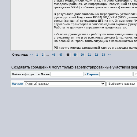
оплата медицинских услуг и т.д.). К этой категории от
Моздоком районах. Из информации, полученной от гра
гражданам ЧРИ (особенно протезирования) является ч
В результате дополнительных мероприятий установлено
руководителей Наурского РОВД МВД ЧРИ (ФИО, должно
семьи (женщина) сотрудника ДГБ из н.п. Знаменское (
служебном транспорте в сопровождении охраны (пред
Работа по данному направлению продолжается.
«Резюме руководства» - работу по теме «медицина» п
стоматологии, но и во всех иных случаях (онкология, х
На особый контроль взять ситуацию с возможностью 
PS так что иногда запущенный кариес и разведка нах
Страница:
««
...
»»
1
2
46
47
48
49
50
51
52
53
Создавать сообщения могут только зарегистрированные участники фо
Войти в форум ::
» Логин
»
Пароль
Начало