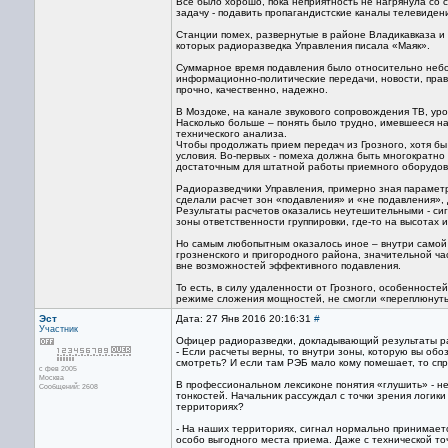
Все было хорошо, пока неприятность не нагрянула со
задачу - подавить пропагандистские каналы телевиден
Станции помех, развернутые в районе Владикавказа и
которых радиоразведка Управления писала «Маяк».
Суммарное время подавления было относительно небол
информационно-политические передачи, новости, прав
прочно, качественно, надежно.
В Моздоке, на канале звукового сопровождения ТВ, у
Насколько больше – понять было трудно, имевшееся н
технического анализа.
Чтобы продолжать прием передач из Грозного, хотя б
условия. Во-первых - помеха должна быть многократно
достаточным для штатной работы приемного оборудов
Радиоразведчики Управления, примерно зная параметры
сделали расчет зон «подавления» и «не подавления»,
Результаты расчетов оказались неутешительными - сиг
зоны ответственности группировки, где-то на высотах 
Но самым любопытным оказалось иное – внутри самой 
грозненского и пригородного района, значительной ча
вне возможностей эффективного подавления.
То есть, в силу удаленности от Грозного, особенност
режиме сложения мощностей, не смогли «переплюнуть
Эст
Дата: 27 Янв 2016 20:16:31
#
Участник
Офицер радиоразведки, докладывающий результаты ра
- Если расчеты верны, то внутри зоны, которую вы обо
смотреть? И если там РЭБ мало кому помешает, то спр
с фев 2005
Москва
В профессиональном лексиконе понятия «глушить» - не
Сообщений: 2608
тонкостей. Начальник рассуждал с точки зрения логик
территориях?
- На наших территориях, сигнал нормально принимает
особо выгодного места приема. Даже с технической т