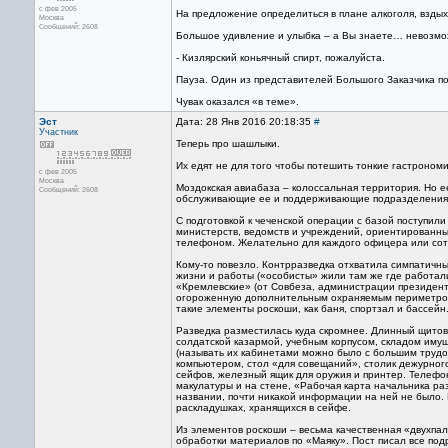
с фев 2005
На предложение определиться в плане алкоголя, вздыхая
Москва
Сообщений: 2608
Большое удивление и улыбка – а Вы знаете… невозмож
- Кизлярский коньячный спирт, пожалуйста.
Пауза. Один из представителей Большого Заказчика по
Чувак оказался «в теме».
Эст
Дата: 28 Янв 2016 20:18:35
#
Участник
Теперь про шашлыки.
Их едят не для того чтобы потешить тонкие гастроном
с фев 2005
Москва
Моздокская авиабаза – колоссальная территория. Но е
Сообщений: 2608
обслуживающие ее и поддерживающие подразделения и 
С подготовкой к чеченской операции с базой поступили
министерств, ведомств и учреждений, ориентированны
телефоном. Желательно для каждого офицера или сотру
Кому-то повезло. Контрразведка отхватила симпатичн
жизни и работы («особисты» жили там же где работали
«Кремлевские» (от Совбеза, администрации президента
огороженную дополнительным охраняемым периметром,
такие элементы роскоши, как баня, спортзал и бассейн.
Разведка разместилась куда скромнее. Длинный щитов
солдатской казармой, учебным корпусом, складом иму
(называть их кабинетами можно было с большим трудом
компьютером, стол «для совещаний», столик дежурного 
сейфов, железный ящик для оружия и принтер. Телефон
макулатуры и на стене, «Рабочая карта начальника ра
названии, почти никакой информации на ней не было. В
раскладушках, хранящихся в сейфе.
Из элементов роскоши – весьма качественная «двухпа
обработки материалов по «Маяку». Пост писал все под