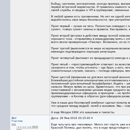
Бойцы, срочники, контрактники, иногда прапора, выска
первой встречной маркитантки. И травились намного ч
своей службы, в сводках о ЧП в группировке, связанны
В любой армии есть трезвенники. Но нет ни одной не
выработались свои меры безопасности, при употребле
Пункт первый – лучше не пить. Полностью совпадал с 
сухие», «сверх сухие» законы и правила. Как правило,
Пункт второй (вступал в действие ввиду полной невозм
хорошего тона - отправляясь в командировку взять с с
всего везли проверенную «Гжелку». Возможно, из-за т
Пункт третий (выполняется по мере исчерпания возмож
имеющих подтверждено хорошую репутацию.
Пункт четвертый (вытекает из предыдущего) никогда и 
Пункт пятый – «проставляющийся» отвечает за качество
зазорного в том, чтобы уточнить – где брал, у кого, 
сомнительных случаях, сказать – господа офицеры, меня
Пункт шестой (применим не для всех категорий военнос
Ближайшая достойная альтернатива изготавливалась в
положенный срок коньячный полуфабрикат, бодяга – ше
запасок. Можно прямо из цеха. Удивительно, что при 
сопоставимой с московскими ценами водки среднего каче
прикомандированных офицеров, в принципе – не пробл
группировки – в Кизляр и обратно (для офицеров разв
Уже в наши дни Кизлярский комбинат сделал попытку во
что среднее между водкой, чачей и коньяком. Увы – сов
А еще Моздок 1994 это шашлыки и таксисты.
Эст
Дата: 28 Янв 2016 20:15:40
#
Участник
Еще чуть-чуть про «кизлярку». Много лет спустя, уже 
Красной Поляны, дал понять, что в ходе предстоящег