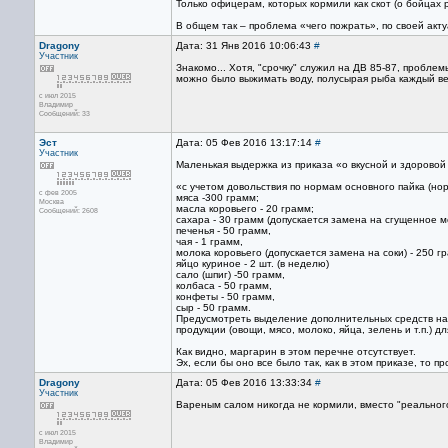
Только офицерам, которых кормили как скот (о бойцах р
В общем так – проблема «чего пожрать», по своей ак
Dragony
Дата: 31 Янв 2016 10:06:43
#
Участник
Знакомо... Хотя, "срочку" служил на ДВ 85-87, пробле
можно было выжимать воду, полусырая рыба каждый веч
с июл 2015
Владимир
Сообщений: 33
Эст
Дата: 05 Фев 2016 13:17:14
#
Участник
Маленькая выдержка из приказа «о вкусной и здоровой
«с учетом довольствия по нормам основного пайка (но
с фев 2005
мяса -300 грамм;
Москва
масла коровьего - 20 грамм;
Сообщений: 2608
сахара - 30 грамм (допускается замена на сгущенное м
печенья - 50 грамм,
чая - 1 грамм,
молока коровьего (допускается замена на соки) - 250 г
яйцо куриное - 2 шт. (в неделю)
сало (шпиг) -50 грамм,
колбаса - 50 грамм,
конфеты - 50 грамм,
сыр - 50 грамм.
Предусмотреть выделение дополнительных средств на
продукции (овощи, мясо, молоко, яйца, зелень и т.п.
Как видно, маргарин в этом перечне отсутствует.
Эх, если бы оно все было так, как в этом приказе, то 
Dragony
Дата: 05 Фев 2016 13:33:34
#
Участник
Вареным салом никогда не кормили, вместо "реального
с июл 2015
Владимир