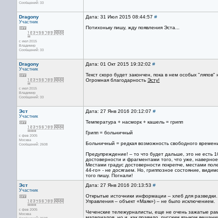
Сообщений: 33
Dragony
Дата: 31 Июл 2015 08:44:57
#
Участник
Потихоньку пишу, жду появления Эста...
с июл 2015
Владимир
Сообщений: 33
Dragony
Дата: 01 Окт 2015 19:32:02
#
Участник
Текст скоро будет закончен, пока в нем особых "ляпов"
Огромная благодарность
Эсту!
с июл 2015
Владимир
Сообщений: 33
Эст
Дата: 27 Янв 2016 20:12:07
#
Участник
Температура + насморк + кашель = грипп
Грипп = больничный
с фев 2005
Москва
Больничный = редкая возможность свободного времени
Сообщений: 2608
Предупреждение! – то что будет дальше, это не есть 
достоверности и фрагментами того, что уже, наверное
Местами градус достоверности покрепче, местами поле
44-го» - не досягаем. Но, гриппозное состояние, види
того пишу. Погнали!
Эст
Дата: 27 Янв 2016 20:13:53
#
Участник
Открытые источники информации – хлеб для разведки.
Управления – объект «Маяк») – не было исключением.
с фев 2005
Чеченские тележурналисты, еще не очень зажатые рам
Москва
материалов, но и, как правило, русским языком вещан