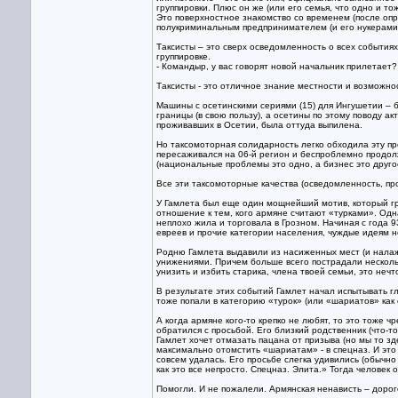
группировки. Плюс он же (или его семья, что одно и т
Это поверхностное знакомство со временем (после опр
полукриминальным предпринимателем (и его нукерами)
Таксисты – это сверх осведомленность о всех событиях
группировке.
- Командыр, у вас говорят новой начальник прилетает? 
Таксисты - это отличное знание местности и возможнос
Машины с осетинскими сериями (15) для Ингушетии – б
границы (в свою пользу), а осетины по этому поводу ак
проживавших в Осетии, была оттуда выпилена.
Но таксомоторная солидарность легко обходила эту п
пересаживался на 06-й регион и беспроблемно продол
(национальные проблемы это одно, а бизнес это друго
Все эти таксомоторные качества (осведомленность, про
У Гамлета был еще один мощнейший мотив, который гр
отношение к тем, кого армяне считают «турками». Одна
неплохо жила и торговала в Грозном. Начиная с года 9
евреев и прочие категории населения, чуждые идеям 
Родню Гамлета выдавили из насиженных мест (и налаже
унижениями. Причем больше всего пострадали нескольк
унизить и избить старика, члена твоей семьи, это неч
В результате этих событий Гамлет начал испытывать гл
тоже попали в категорию «турок» (или «шариатов» как 
А когда армяне кого-то крепко не любят, то это тоже ч
обратился с просьбой. Его близкий родственник (что-
Гамлет хочет отмазать пацана от призыва (но мы то зд
максимально отомстить «шариатам» - в спецназ. И это
совсем удалась. Его просьбе слегка удивились (обычн
как это все непросто. Спецназ. Элита.» Тогда человек 
Помогли. И не пожалели. Армянская ненависть – дорого