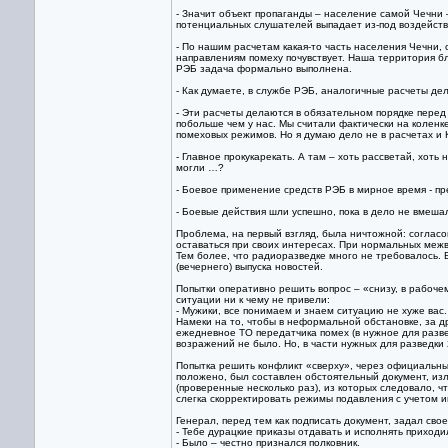
- Значит объект пропаганды – население самой Чечни 
потенциальных слушателей выпадает из-под воздейств
- По нашим расчетам какая-то часть населения Чечни,
направлениям помеху почувствует. Наша территория б
РЭБ задача формально выполнена.
- Как думаете, в службе РЭБ, аналогичные расчеты д
- Эти расчеты делаются в обязательном порядке пере
побольше чем у нас. Мы считали фактически на колен
помеховых режимов. Но я думаю дело не в расчетах и 
- Главное прокукарекать. А там – хоть рассветай, хоть
могли …?
- Боевое применение средств РЭБ в мирное время - пр
- Боевые действия шли успешно, пока в дело не вмеш
Проблема, на первый взгляд, была ничтожной: согласо
оставаться при своих интересах. При нормальных меж
Тем более, что радиоразведке много не требовалось. 
(вечернего) выпуска новостей.
Попытки оперативно решить вопрос – «снизу, в рабоч
ситуации ни к чему не привели:
- Мужики, все понимаем и знаем ситуацию не хуже вас.
Намеки на то, чтобы в неформальной обстановке, за 
ежедневное ТО передатчика помех (в нужное для разве
возражений не было. Но, в части нужных для разведки
Попытка решить конфликт «сверху», через официальны
положено, был составлен обстоятельный документ, из
(проверенные несколько раз), из которых следовало, ч
слегка скорректировать режимы подавления с учетом и
Генерал, перед тем как подписать документ, задал сво
- Тебе дурацкие приказы отдавать и исполнять приходи
- Было – честно признался полковник.