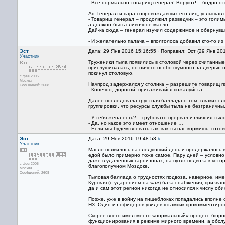
- Все нормально товарищ генерал! Воруют! – бодро о
Ап. Генерал и пара сопровождавших его лиц, услышав
- Товарищ генерал – продолжил разведчик – это голим
а должно быть сливочное масло.
Дай-ка сюда – генерал изучил содержимое и обернувши
- И желательно палача – вполголоса добавил кто-то из
Эст
Дата: 29 Янв 2016 15:16:55 · Поправил: Эст (29 Янв 20
Участник
Труженики тыла появились в столовой через считанные
прислушивалась, но ничего особо шумного за дверью 
покинул столовую.
с фев 2005
Москва
Начпрод задержался у столика – разрешите товарищ п
Сообщений: 2608
- Конечно, дорогой, присаживайся пожалуйста
Далее последовала грустная баллада о том, в каких 
группировки, что ресурсы службы тыла не безграничны
- У тебя жена есть? – грубовато прервал излияния тыл
- Да, но какое это имеет отношение …
- Если мы будем воевать так, как ты нас кормишь, гото
Эст
Дата: 29 Янв 2016 19:48:53
#
Участник
Масло появилось на следующий день и продержалось в 
едой было примерно тоже самое. Пару дней – условно (
даже в удаленных гарнизонах, на путях подвоза к кот
с фев 2005
благополучном Моздоке.
Москва
Сообщений: 2608
Тыловая баллада о трудностях подвоза, наверное, имел
Курская (с ударением на «а») база снабжения, призва
да и сам этот регион никогда не относился к числу об
Позже, уже в войну на пищеблоках попадались вполне 
НЗ. Один из офицеров увидев штампик прокомментиров
Скорее всего имел место «нормальный» процесс бюрок
функционирования в режиме мирного времени, а обсл