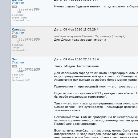
Участник
Нужно отдать будущую книжку !!! отдать озвучить Серге
с июл 2009
остров Патмос
Сообщений: 717
Слесарь
Дата: 09 Фев 2016 11:05:29
#
Участник
отдать озвучить Сергею Ларионову ( babay7)
Дим Димыч тоже хорошо читает :)
с мар 2010
Сибирь
Сообщений: 211
Эст
Дата: 09 Фев 2016 22:03:31
#
Участник
Такси. Моздок. Бытоописание.
Для маленького города такси было непропорционально м
с фев 2005
видах предпринимательской деятельности). Выходишь 
Москва
Аналогично при выходе из любого более-менее приличн
Сообщений: 2608
Примечание – переговорный пункт — это такое место г
Одно из мест их тусовки – КПП у выезда с авиабазы. Н
бы особо охраняемая территория).
Такси — это почти всегда полу-криминал или около кр
Самое легкое – это сутенерство – Камандыр! Дэвочка 
закатывает глаза.
Рекламный трюк. Сам не проверял, но по некоторым кр
черными корнями волос, совсем далеко-далеко не девоч
Полнейшее разочарование.
Если копнуть поглубже, то наверняка, можно было и к
интересовала. В ходе выездов, разъездов один из наш
или погоняло – это было имя, официально записанное