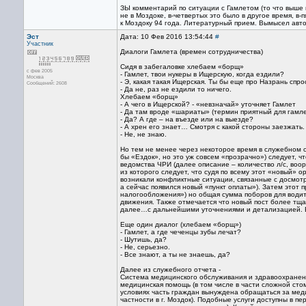
ЗЫ комментарий по ситуации с Гамлетом (то что выше и
не в Моздоке, в-четвертых это было в другое время, в
к Моздоку 94 года. Литературный прием. Вымысел авто
Эст
Дата: 10 Фев 2016 13:54:44
#
Участник
Диалоги Гамлета (времен сотрудничества)
Сидя в забегаловке хлебаем «борщ»
с фев 2005
- Гамлет, твои нукеры в Ищерскую, когда ездили?
Москва
- Э, какая такая Ищерская. Ты бы еще про Назрань спр
Сообщений: 2608
- Да не, раз не ездили то ничего.
Хлебаем «борщ»
- А чего в Ищерской? - «невзначай» уточняет Гамлет
- Да там вроде «шариаты» (термин приятный для гамл
- Да? А где – на въезде или на выезде?
- А хрен его знает… Смотря с какой стороны заезжать. 
- Не, не знаю.
Но тем не менее через некоторое время в служебном 
бы «Ездок», но это уж совсем «прозрачно») следует, 
ведомства ЧРИ (далее описание – количество л/с, воо
из которого следует, что судя по всему этот «новый»
возникали конфликтные ситуации, связанные с досмот
а сейчас появился новый «пункт оплаты»). Затем этот
налогообложения») но общая сумма поборов для водите
движения. Также отмечается что новый пост более тщат
далее…с дальнейшими уточнениями и детализацией.
Еще один диалог (хлебаем «борщ»)
- Гамлет, а где чеченцы зубы лечат?
- Шутишь, да?
- Не, серьезно.
- Все знают, а ты не знаешь, да?
Далее из служебного отчета -
Система медицинского обслуживания и здравоохранен
медицинская помощь (в том числе в части сложной сто
условиях часть граждан вынуждена обращаться за мед
частности в г. Моздок). Подобные услуги доступны в п