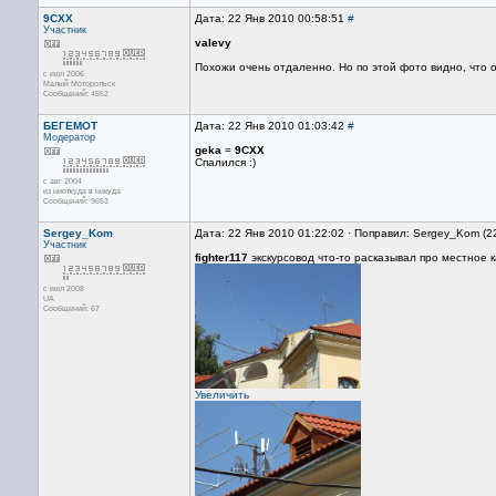
9CXX
Дата: 22 Янв 2010 00:58:51
#
Участник
valevy
Похожи очень отдаленно. Но по этой фото видно, что о
с июл 2006
Малый Моторольск
Сообщений: 4552
БЕГЕМОТ
Дата: 22 Янв 2010 01:03:42
#
Модератор
geka
=
9CXX
Спалился :)
с авг 2004
из ниоткуда в никуда
Сообщений: 9653
Sergey_Kom
Дата: 22 Янв 2010 01:22:02 · Поправил: Sergey_Kom (2
Участник
fighter117
экскурсовод что-то расказывал про местное к
с июл 2008
UA
Сообщений: 67
Увеличить