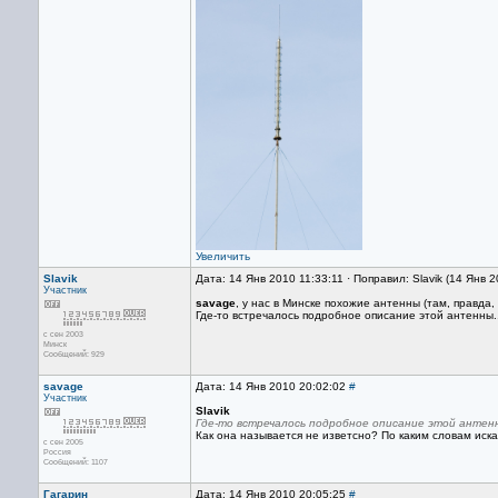
Увеличить
Slavik
Дата: 14 Янв 2010 11:33:11 · Поправил: Slavik (14 Янв 
Участник
savage
, у нас в Минске похожие антенны (там, правд
Где-то встречалось подробное описание этой антенны..
с сен 2003
Минск
Сообщений: 929
savage
Дата: 14 Янв 2010 20:02:02
#
Участник
Slavik
Где-то встречалось подробное описание этой антенн
Как она называется не изветсно? По каким словам иск
с сен 2005
Россия
Сообщений: 1107
Гагарин
Дата: 14 Янв 2010 20:05:25
#