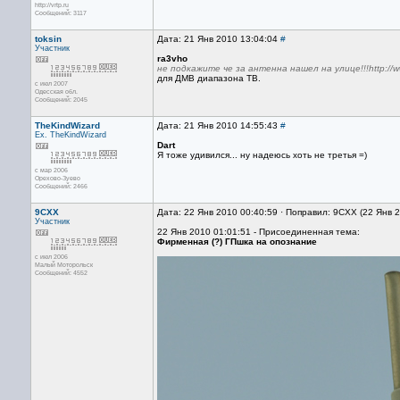
http://vrtp.ru
Сообщений: 3117
toksin
Дата: 21 Янв 2010 13:04:04
#
Участник
ra3vho
не подкажите че за антенна нашел на улице!!!http://w
для ДМВ диапазона ТВ.
с июл 2007
Одесская обл.
Сообщений: 2045
TheKindWizard
Дата: 21 Янв 2010 14:55:43
#
Ex. TheKindWizard
Dart
Я тоже удивился... ну надеюсь хоть не третья =)
с мар 2006
Орехово-Зуево
Сообщений: 2466
9CXX
Дата: 22 Янв 2010 00:40:59 · Поправил: 9CXX (22 Янв 
Участник
22 Янв 2010 01:01:51 - Присоединенная тема:
Фирменная (?) ГПшка на опознание
с июл 2006
Малый Моторольск
Сообщений: 4552