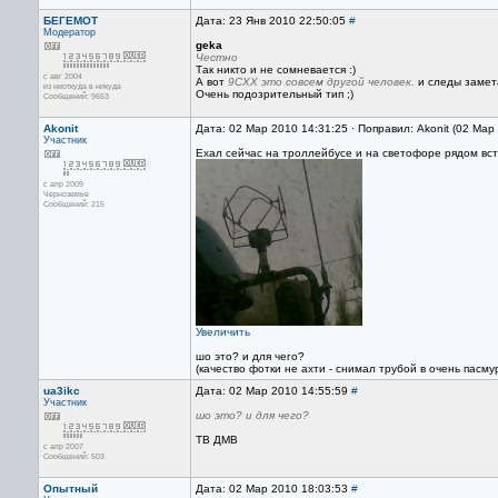
БЕГЕМОТ
Дата: 23 Янв 2010 22:50:05
#
Модератор
geka
Честно
Так никто и не сомневается :)
с авг 2004
А вот
9CXX это совсем другой человек.
и следы замета
из ниоткуда в никуда
Очень подозрительный тип ;)
Сообщений: 9653
Akonit
Дата: 02 Мар 2010 14:31:25 · Поправил: Akonit (02 Мар
Участник
Ехал сейчас на троллейбусе и на светофоре рядом вст
с апр 2009
Черноземье
Сообщений: 215
Увеличить
шо это? и для чего?
(качество фотки не ахти - снимал трубой в очень пасм
ua3ikc
Дата: 02 Мар 2010 14:55:59
#
Участник
шо это? и для чего?
TB ДМВ
с апр 2007
Сообщений: 503
Опытный
Дата: 02 Мар 2010 18:03:53
#