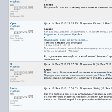
Участник
savage
Могу ошибаться, но по моему это приемная антенна си
с окт 2005
KO50
Сообщений: 1180
Юрик
Дата: 14 Янв 2010 21:05:25 · Поправил: Юрик (14 Янв 
Участник
savage
Как она называется не изветсно? По каким словам и
Радиомачта на крыше Лукойла
с июн 2006
и
Санкт-Петербург
Подскажите, антенна встречаема..?
Сообщений: 2941
Там мне
Гагарин
уже сообщал:
19 Ноя 2008 21:02:39
Боюсь ошибиться, но подобная конструкция стоит у н
сети ТВ вещания - "Москва".
fil
, подскажите, пожалуйста, в какой книге "Антенны" п
скачивалось.
fil
Дата: 14 Янв 2010 21:37:38 · Поправил: fil (14 Янв 2010
Участник
Юрик
Прототип этой коллинеаной антенны, есть в книге Ки
Передающие линии, антенны и волноводы Р.Кинг, Г.Мимн
с авг 2006
Вроде сейчас скачивается. Посмотрите стр.162 и даль
Москва
Сообщений: 2734
Sinilaj
Дата: 17 Янв 2010 15:56:03 · Поправил: Sinilaj (17 Янв 
Участник
trak это антенна оконечной аппаратуры тревожной сиг
основном такие ставят на тревожные кнопки для вызова
нашел:http://www.integralplus.ru/production/radio/antenna
с окт 2008
ХМАО
Сообщений: 817