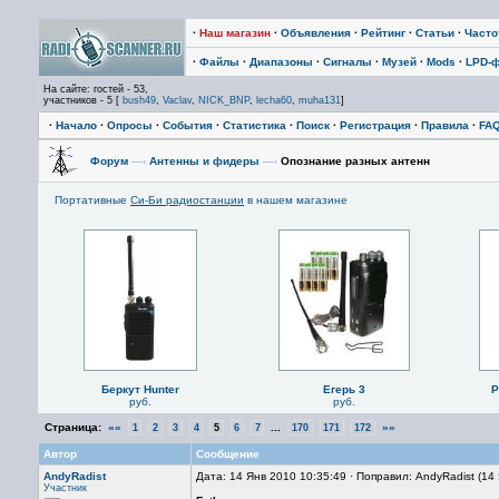
·
Наш магазин
·
Объявления
·
Рейтинг
·
Статьи
·
Част
·
Файлы
·
Диапазоны
·
Сигналы
·
Музей
·
Mods
·
LPD-
На сайте: гостей - 53,
участников - 5 [
bush49
,
Vaclav
,
NICK_BNP
,
lecha60
,
muha131
]
·
Начало
·
Опросы
·
События
·
Статистика
·
Поиск
·
Регистрация
·
Правила
·
FA
Форум
—›
Антенны и фидеры
—›
Опознание разных антенн
Портативные
Си-Би радиостанции
в нашем магазине
Беркут Hunter
Егерь 3
P
руб.
руб.
Страница:
««
...
»»
1
2
3
4
5
6
7
170
171
172
Автор
Сообщение
AndyRadist
Дата: 14 Янв 2010 10:35:49 · Поправил: AndyRadist (14
Участник