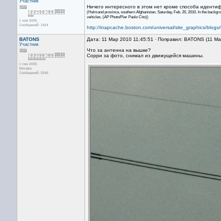
Участник
Ничего интересного в этом нет кроме способа идентиф
(Helmand province, southern Afghanistan, Saturday, Feb. 20, 2010. In the backgrou
vehicles. (AP Photo/Pier Paolo Cito))
с ноя 2005
Сообщений: 1454
http://inapcache.boston.com/universal/site_graphics/blo
BATONS
Дата: 11 Мар 2010 11:45:51 · Поправил: BATONS (11 М
Участник
Что за антенна на вышке?
Сорри за фото, снимал из движущейся машины.
с сен 2005
Москва
Сообщений: 3346