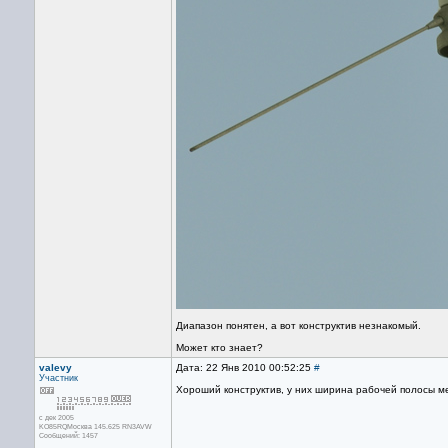
Диапазон понятен, а вот конструктив незнакомый.
Может кто знает?
valevy
Дата: 22 Янв 2010 00:52:25
#
Участник
Хороший конструктив, у них ширина рабочей полосы ме
с дек 2005
KO85RQМосква 145.625 RN3AVW
Сообщений: 1457