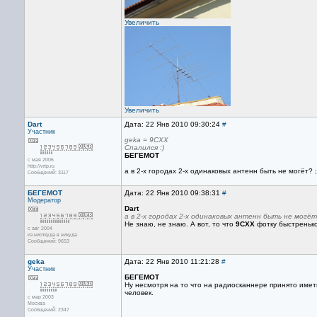
Увеличить
Увеличить
Dart
Дата: 22 Янв 2010 09:30:24
#
Участник
geka = 9CXX
Спалился :)
БЕГЕМОТ
с мая 2006
http://vrtp.ru
а в 2-х городах 2-х одинаковых антенн быть не могёт? ;
Сообщений: 3117
БЕГЕМОТ
Дата: 22 Янв 2010 09:38:31
#
Модератор
Dart
а в 2-х городах 2-х одинаковых антенн быть не могёт?
Не знаю, не знаю. А вот, то что
9CXX
фотку быстренько 
с авг 2004
из ниоткуда в никуда
Сообщений: 9653
geka
Дата: 22 Янв 2010 11:21:28
#
Участник
БЕГЕМОТ
Ну несмотря на то что на радиосканнере принято иметь
человек.
с мар 2003
Москва
Сообщений: 2347