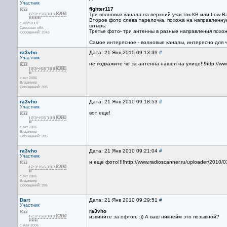
Участник
fighter117
Три волновых канала на верхний участок КВ или Low B
Второе фото слева тарелочка, похожа на направленную 
с июл 2007
штырь.
Одесская обл.
Третье фото- три антенны в разные направления похож
Сообщений: 2045
Самое интересное - волновые каналы, интересно для ч
ra3vho
Дата: 21 Янв 2010 09:13:39
#
Участник
не подкажите че за антенна нашел на улице!!!http://w
с окт 2006
Владимир
Сообщений: 395
ra3vho
Дата: 21 Янв 2010 09:18:53
#
Участник
вот еще!
с окт 2006
Владимир
Сообщений: 395
ra3vho
Дата: 21 Янв 2010 09:21:04
#
Участник
и еще фото!!!!http://www.radioscanner.ru/uploader/2010/0
с окт 2006
Владимир
Сообщений: 395
Dart
Дата: 21 Янв 2010 09:29:51
#
Участник
ra3vho
извините за офтоп. :)) А ваш никнейм это позывной?
с мая 2006