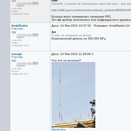
Fath
Господа, а никто не подскажет, вот это вот - это а
с апр 2005
http://talks.guns.ru/forums/icons/forum_pictures/002663/2
kn88xa
Сообщений: 1453
Больше всего напоминает лазерную РЛС.
Это
не
прибор оптического или инфракрасного диапазо
AndyRadist
Дата: 14 Янв 2010 10:37:53 · Поправил: AndyRadist (14
Участник
Zet
А что за антенна на волге
Коаксиальный диполь на 300-350 МГц
с апр 2005
kn88xa
Сообщений: 1453
savage
Дата: 14 Янв 2010 11:28:06
#
Участник
Что это за антенна?
с сен 2005
Россия
Сообщений: 1107
Увеличить