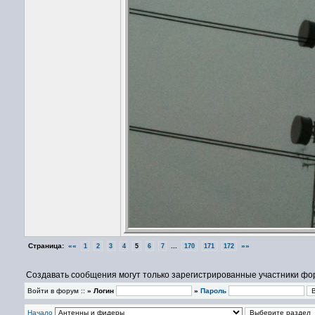
Страница:
««
...
»»
1
2
3
4
5
6
7
170
171
172
Создавать сообщения могут только зарегистрированные участники фо
Войти в форум ::
» Логин
»
Пароль
Начало