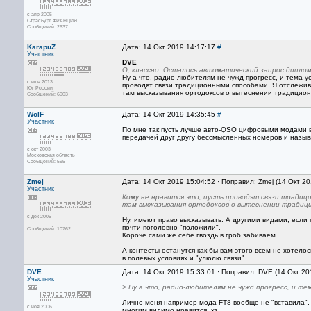
с апр 2005
Страсбург ФРАНЦИЯ
Сообщений: 2637
KarapuZ
Дата: 14 Окт 2019 14:17:17
#
Участник
DVE
О, классно. Осталось автоматический запрос диплом
Ну а что, радио-любителям не чужд прогресс, и тема у
с июн 2013
проводят связи традиционными способами. Я отслежи
Юг России
там высказывания ортодоксов о вытеснении традицион
Сообщений: 6003
WolF
Дата: 14 Окт 2019 14:35:45
#
Участник
По мне так пусть лучше авто-QSO цифровыми модами в 
передачей друг другу бессмысленных номеров и называ
с окт 2003
Московская область
Сообщений: 595
Zmej
Дата: 14 Окт 2019 15:04:52 · Поправил: Zmej (14 Окт 2
Участник
Кому не нравится это, пусть проводят связи тради
там высказывания ортодоксов о вытеснении традицио
с дек 2005
Ну, имеют право высказывать. А другими видами, если 
...
почти поголовно "положили".
Сообщений: 10762
Короче сами же себе гвоздь в гроб забиваем.
А контесты останутся как бы вам этого всем не хотело
в полевых условиях и "улюлю связи".
DVE
Дата: 14 Окт 2019 15:33:01 · Поправил: DVE (14 Окт 20
Участник
> Ну а что, радио-любителям не чужд прогресс, и т
Лично меня например мода FT8 вообще не "вставила",
с ноя 2006
многим видимо нравится, хз.