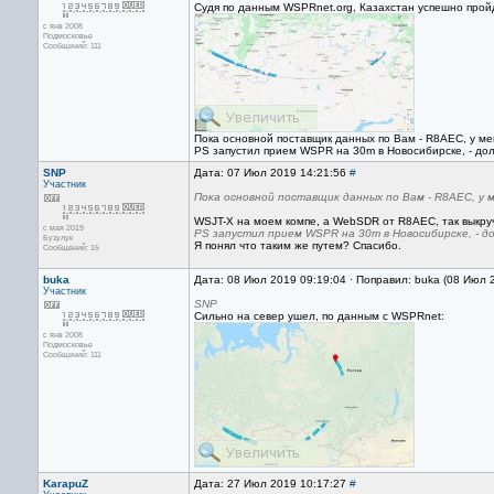
Судя по данным WSPRnet.org, Казахстан успешно прой
с янв 2008
Подмосковье
Сообщений: 111
Пока основной поставщик данных по Вам - R8AEC, у меня
PS запустил прием WSPR на 30m в Новосибирске, - до
SNP
Дата: 07 Июл 2019 14:21:56
#
Участник
Пока основной поставщик данных по Вам - R8AEC, у м
WSJT-X на моем компе, а WebSDR от R8AEC, так выкру
с мая 2019
PS запустил прием WSPR на 30m в Новосибирске, - д
Бузулук
Я понял что таким же путем? Спасибо.
Сообщений: 15
buka
Дата: 08 Июл 2019 09:19:04 · Поправил: buka (08 Июл 
Участник
SNP
Сильно на север ушел, по данным с WSPRnet:
с янв 2008
Подмосковье
Сообщений: 111
KarapuZ
Дата: 27 Июл 2019 10:17:27
#