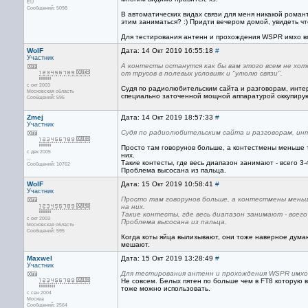
EU
Сообщений: 5098
В автоматических видах связи для меня никакой романт
этим заниматься? :) Придти вечером домой, увидеть чт
Для тестирования антенн и прохождения WSPR имхо вп
WolF
Дата: 14 Окт 2019 16:55:18
#
Участник
А контесты останутся как бы вам этого всем не хот
от трусов в полевых условиях и "улюлю связи".
с окт 2003
Судя по радиолюбительским сайта и разговорам, интер
Московская область
специально заточенной мощной аппаратурой оккупируют
Сообщений: 595
Zmej
Дата: 14 Окт 2019 18:57:33
#
Участник
Судя по радиолюбительским сайта и разговорам, ин
Просто там говорунов больше, а контестмены меньше 
с дек 2005
них.
...
Такие контесты, где весь диапазон занимают - всего 3-
Сообщений: 10762
Проблема высосана из пальца.
WolF
Дата: 15 Окт 2019 10:58:41
#
Участник
Просто там говорунов больше, а контестмены меньш
на них.
Такие контесты, где весь диапазон занимают - всего 
с окт 2003
Проблема высосана из пальца.
Московская область
Сообщений: 595
Когда коты яйца вылизывают, они тоже наверное дума
мешают.
Maxwel
Дата: 15 Окт 2019 13:28:49
#
Участник
Для тестирования антенн и прохождения WSPR имхо
Не совсем. Белых пятен по больше чем в FT8 которую в
тоже можно использовать.
с сен 2004
Москва
Сообщений: 2564