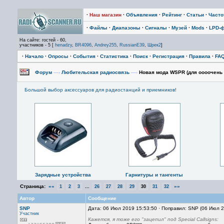
·
Наш магазин
·
Объявления
·
Рейтинг
·
Статьи
·
Част
·
Файлы
·
Диапазоны
·
Сигналы
·
Музей
·
Mods
·
LPD-
На сайте: гостей - 60,
участников - 5 [
henadzy
,
BR4096
,
Andrey255
,
RussianE39
,
Шрек2
]
·
Начало
·
Опросы
·
События
·
Статистика
·
Поиск
·
Регистрация
·
Правила
·
FA
Форум
—›
Любительская радиосвязь
—›
Новая мода WSPR (для оооочень
Большой выбор аксессуаров для радиостанций и приемников!
Зарядные устройства
Гарнитуры и тангенты
Страница:
««
...
»»
1
2
3
26
27
28
29
30
31
32
Автор
Сообщение
SNP
Дата: 06 Июл 2019 15:53:50 · Поправил: SNP (06 Июл 
Участник
Кажется, я тоже его "зацепил" под Special Callsigns: