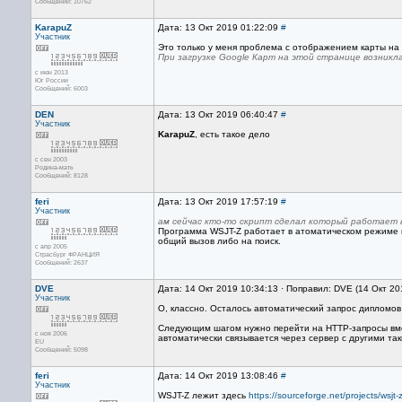
Сообщений: 10762
KarapuZ
Дата: 13 Окт 2019 01:22:09
#
Участник
Это только у меня проблема с отображением карты на р
При загрузке Google Карт на этой странице возникла
с июн 2013
Юг России
Сообщений: 6003
DEN
Дата: 13 Окт 2019 06:40:47
#
Участник
KarapuZ
, есть такое дело
с сен 2003
Родина-мать
Сообщений: 8128
feri
Дата: 13 Окт 2019 17:57:19
#
Участник
ам сейчас кто-то скрипт сделал который работает 
Программа WSJT-Z работает в атоматическом режиме ка
общий вызов либо на поиск.
с апр 2005
Страсбург ФРАНЦИЯ
Сообщений: 2637
DVE
Дата: 14 Окт 2019 10:34:13 · Поправил: DVE (14 Окт 20
Участник
О, классно. Осталось автоматический запрос дипломов 
Следующим шагом нужно перейти на HTTP-запросы вмест
с ноя 2006
автоматически связывается через сервер с другими та
EU
Сообщений: 5098
feri
Дата: 14 Окт 2019 13:08:46
#
Участник
WSJT-Z лежит здесь
https://sourceforge.net/projects/wsjt-z