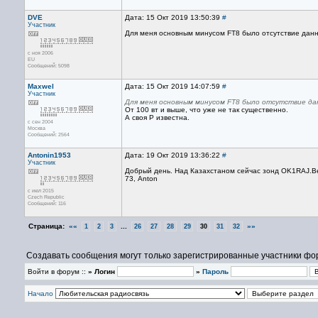
DVE
Дата: 15 Окт 2019 13:50:39
#
Участник
Для меня основным минусом FT8 было отсутствие данны
с ноя 2006
EU
Сообщений: 5098
Maxwel
Дата: 15 Окт 2019 14:07:59
#
Участник
Для меня основным минусом FT8 было отсутствие д
От 100 вт и выше, что уже не так существенно.
А своя P известна.
с сен 2004
Москва
Сообщений: 2564
Antonin1953
Дата: 19 Окт 2019 13:36:22
#
Участник
Добрый день. Над Казахстаном сейчас зонд OK1RAJ.В
73, Anton
с июл 2015
Czech Republic
Сообщений: 116
Страница:
««
...
»»
1
2
3
26
27
28
29
30
31
32
Создавать сообщения могут только зарегистрированные участники фо
Войти в форум ::
» Логин
»
Пароль
Начало