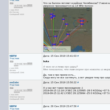
Участник
Что за баллон петляет в районе Челябинска? У меня 
уверенно принимается на 14 MHz полосе:
с июн 2013
Юг России
Сообщений: 6003
NBFM
Дата: 15 Сен 2019 15:41:03
#
Участник
buka
А чего не в тему про шары?
с ноя 2005
Мне показалось, что там скорее про новости из мира
Москва
Сообщений: 3348
Да, там и про прием есть...
Сюда могу не все заглянуть, а вот увидев тему про шар
ew2abc
Дата: 15 Сен 2019 15:50:22
#
Участник
А у нас вот такое прохождение ;)
2019-09-15 12:18 LY3EC 28.125995 -28 0 KO24aj +37 
2019-09-15 11:42 LY3EC 28.125994 -25 0 KO24aj +37 
с янв 2009
Antennae Galaxies
Сообщений: 2800
NBFM
Дата: 26 Сен 2019 23:47:56
#
Участник