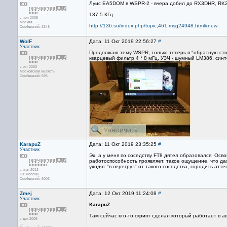
Луис EA5DOM в WSPR-2 - вчера добил до RX3DHR, RK2
137.5 КГц
с ноя 2005
Москва
http://136.su/index.php/topic,461.msg24948.html#new
Сообщений: 3348
WolF
Дата: 11 Окт 2019 22:56:27
#
Участник
Продолжаю тему WSPR, только теперь в "обратную сто
кварцевый фильтр 4 * 8 мГц, УЗЧ - шумный LM386, син
с окт 2003
Московская область
Сообщений: 595
KarapuZ
Дата: 11 Окт 2019 23:35:25
#
Участник
Эх, а у меня по соседству FT8 дятел образовался. Ос
работоспособность проявляет, такое ощущение, что д
уходят "в перегруз" от такого соседства, городить атт
с июн 2013
Юг России
Сообщений: 6003
Zmej
Дата: 12 Окт 2019 11:24:08
#
Участник
KarapuZ
Там сейчас кто-то скрипт сделал который работает в а
с дек 2005
...