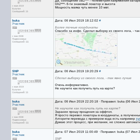
Да, сообщение 0B2*** - телеметрия напряжения батаре
0A2***- 6-ти знаковый локатор и высота
с мая 2019
Мощность маяка чуть менее 10 мвт.
Бузулук
Сообщений: 15
buka
Дата: 06 Июл 2019 18:12:02
#
Участник
Более точные координаты
Спасибо за инфо. Сделал выборку из своего лога, - так 
с янв 2008
Подмосковье
Сообщений: 111
SNP
Дата: 06 Июл 2019 19:20:29
#
Участник
Сделал выборку из своего лога, - так явно лучше
Очень информативно.
с мая 2019
Не научите как получить путь на карте?
Бузулук
Сообщений: 15
buka
Дата: 06 Июл 2019 22:20:18 · Поправил: buka (06 Июл 
Участник
Не научите как получить путь на карте?
Заранее прошу прощения за оффтоп.
Я просто перевел локаторы в координаты, а полученные
с янв 2008
Алгоритм перевода с примером кода есть например
ту
Подмосковье
Думаю этот процесс, при желании, не сложно автомати
Сообщений: 111
buka
Дата: 07 Июл 2019 11:00:49 · Поправил: buka (07 Июл 
Участник
SNP