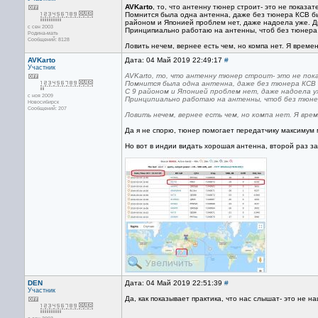
AVKarto
, то, что антенну тюнер строит- это не показат
Помнится была одна антенна, даже без тюнера КСВ было
районом и Японией проблем нет, даже надоела уже. Др
с сен 2003
Принципиально работаю на антенны, чтоб без тюнер
Родина-мать
Сообщений: 8128
Ловить нечем, вернее есть чем, но компа нет. Я врем
AVKarto
Дата: 04 Май 2019 22:49:17
#
Участник
AVKarto, то, что антенну тюнер строит- это не пок
Помнится была одна антенна, даже без тюнера КСВ б
С 9 районом и Японией проблем нет, даже надоела уж
с ноя 2009
Принципиально работаю на антенны, чтоб без тюне
Новосибирск
Сообщений: 207
Ловить нечем, вернее есть чем, но компа нет. Я вре
Да я не спорю, тюнер помогает передатчику максимум 
Но вот в индии видать хорошая антенна, второй раз за 
DEN
Дата: 04 Май 2019 22:51:39
#
Участник
Да, как показывает практика, что нас слышат- это не на