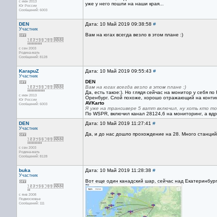
с июн 2013
уже у него пошли на наши края...
Юг России
Сообщений: 6003
DEN
Дата: 10 Май 2019 09:38:58
#
Участник
Вам на югах всегда везло в этом плане :)
с сен 2003
Родина-мать
Сообщений: 8128
KarapuZ
Дата: 10 Май 2019 09:55:43
#
Участник
DEN
Вам на югах всегда везло в этом плане :)
Да, есть такое:). Но глядя сейчас на монитор у себя по
с июн 2013
Оренбург. Слой похоже, хорошо отражающий на конти
Юг России
AVKarto
Сообщений: 6003
Я уже на трансивере 5 ватт включил, ну хоть кто то
По WSPR, включил канал 28124,6 на мониторинг, а вдруг
DEN
Дата: 10 Май 2019 11:27:41
#
Участник
Да, и до нас дошло прохождение на 28. Много станций
с сен 2003
Родина-мать
Сообщений: 8128
buka
Дата: 10 Май 2019 11:28:38
#
Участник
Вот еще один канадский шар, сейчас над Екатеринбур
с янв 2008
Подмосковье
Сообщений: 111