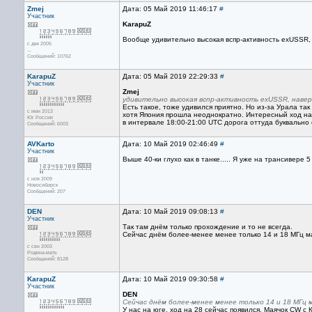
Zmej
Дата: 05 Май 2019 11:46:17
#
Участник
KarapuZ
Вообще удивительно высокая вспр-активность exUSSR,
с дек 2005
...
Сообщений: 10762
KarapuZ
Дата: 05 Май 2019 22:29:33
#
Участник
Zmej
удивительно высокая вспр-активность exUSSR, навер
Есть такое, тоже удивился приятно. Но из-за Урала так
с июн 2013
хотя Япония прошла неоднократно. Интересный ход наб
Юг России
в интервале 18:00-21:00 UTC дорога оттуда буквально
Сообщений: 6003
AVKarto
Дата: 10 Май 2019 02:46:49
#
Участник
Выше 40-ки глухо как в танке..... Я уже на трансивере 5
с ноя 2009
Новосибирск
Сообщений: 207
DEN
Дата: 10 Май 2019 09:08:13
#
Участник
Так там днём только прохождение и то не всегда.
Сейчас днём более-менее менее только 14 и 18 МГц м
с сен 2003
Родина-мать
Сообщений: 8128
KarapuZ
Дата: 10 Май 2019 09:30:58
#
Участник
DEN
Сейчас днём более-менее менее только 14 и 18 МГц 
У нас на юге, ход на 28 сейчас появился. Маячок CW c