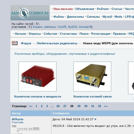
·
Наш магазин
·
Объявления
·
Рейтинг
·
Статьи
·
Част
·
Файлы
·
Диапазоны
·
Сигналы
·
Музей
·
Mods
·
LPD-
На сайте: гостей - 57,
участников - 5 [
Evpator
,
edelweys
,
YuriVR
,
fly2015
,
Armada78
]
·
Начало
·
Опросы
·
События
·
Статистика
·
Поиск
·
Регистрация
·
Правила
·
FA
Форум
—›
Любительская радиосвязь
—›
Новая мода WSPR (для оооочень
Различные приборы, оборудование, спутниковые и радиотелефоны!
Усилители сигнала и мощности
Усилители сотовой связи
Страница:
««
...
»»
1
2
3
26
27
28
29
30
31
32
Автор
Сообщение
AVKarto
Дата: 04 Май 2019 21:42:27
#
Участник
28124,6 - 10w включил пусть вещает до утра, ксв 1,38,