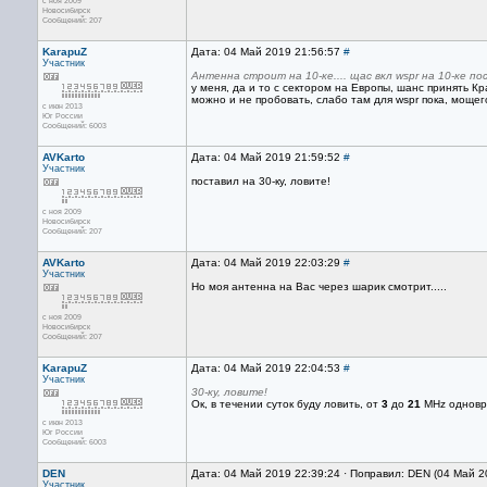
с ноя 2009
Новосибирск
Сообщений: 207
KarapuZ
Дата: 04 Май 2019 21:56:57
#
Участник
Антенна строит на 10-ке.... щас вкл wspr на 10-ке п
у меня, да и то с сектором на Европы, шанс принять Кра
можно и не пробовать, слабо там для wspr пока, мощего
с июн 2013
Юг России
Сообщений: 6003
AVKarto
Дата: 04 Май 2019 21:59:52
#
Участник
поставил на 30-ку, ловите!
с ноя 2009
Новосибирск
Сообщений: 207
AVKarto
Дата: 04 Май 2019 22:03:29
#
Участник
Но моя антенна на Вас через шарик смотрит.....
с ноя 2009
Новосибирск
Сообщений: 207
KarapuZ
Дата: 04 Май 2019 22:04:53
#
Участник
30-ку, ловите!
Ок, в течении суток буду ловить, от
3
до
21
MHz одновр
с июн 2013
Юг России
Сообщений: 6003
DEN
Дата: 04 Май 2019 22:39:24 · Поправил: DEN (04 Май 2
Участник