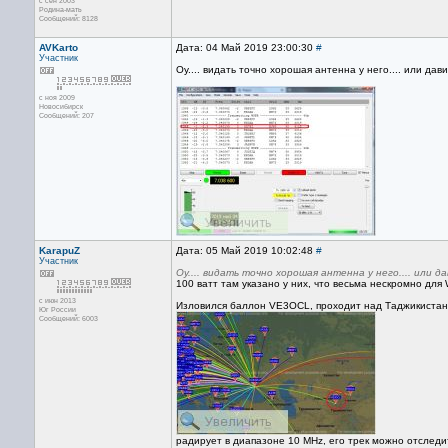
с сен 2003
Родина-мать
Сообщений: 8128
AVKarto
Дата: 04 Май 2019 23:00:30
#
Участник
Оу.... видать точно хорошая антенна у него.... или дав
с ноя 2009
Новосибирск
Сообщений: 207
KarapuZ
Дата: 05 Май 2019 10:02:48
#
Участник
Оу.... видать точно хорошая антенна у него.... или д
100 ватт там указано у них, что весьма нескромно для
с июн 2013
Изловился баллон VE3OCL, проходит над Таджикистан
Юг России
Сообщений: 6003
радирует в диапазоне 10 MHz, его трек можно отследи