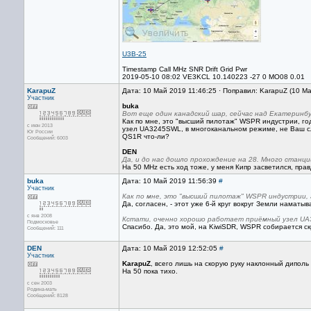
U3B-25
Timestamp Call MHz SNR Drift Grid Pwr
2019-05-10 08:02 VE3KCL 10.140223 -27 0 MO08 0.01
KarapuZ
Дата: 10 Май 2019 11:46:25 · Поправил: KarapuZ (10 М
Участник
buka
Вот еще один канадский шар, сейчас над Екатеринб
Как по мне, это "высший пилотаж" WSPR индустрии, г
с июн 2013
узел UA3245SWL, в многоканальном режиме, не Ваш сл
Юг России
QS1R что-ли?
Сообщений: 6003
DEN
Да, и до нас дошло прохождение на 28. Много станци
На 50 MHz есть ход тоже, у меня Кипр засветился, пра
buka
Дата: 10 Май 2019 11:56:39
#
Участник
Как по мне, это "высший пилотаж" WSPR индустрии,
Да, согласен, - этот уже 6-й круг вокруг Земли наматы
с янв 2008
Кстати, оченно хорошо работает приёмный узел UA
Подмосковье
Спасибо. Да, это мой, на KiwiSDR, WSPR собирается ск
Сообщений: 111
DEN
Дата: 10 Май 2019 12:52:05
#
Участник
KarapuZ
, всего лишь на скорую руку наклонный диполь
На 50 пока тихо.
с сен 2003
Родина-мать
Сообщений: 8128