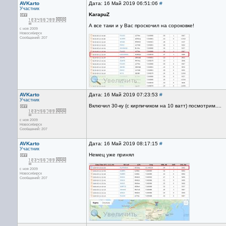
AVKarto
Дата: 16 Май 2019 06:51:06
#
Участник
KarapuZ
А все таки и у Вас проскочил на сороковке!
с ноя 2009
Новосибирск
Сообщений: 207
AVKarto
Дата: 16 Май 2019 07:23:53
#
Участник
Включил 30-ку (с кирпичиком на 10 ватт) посмотрим....
с ноя 2009
Новосибирск
Сообщений: 207
AVKarto
Дата: 16 Май 2019 08:17:15
#
Участник
Немец уже принял
с ноя 2009
Новосибирск
Сообщений: 207