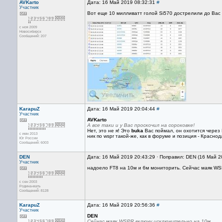
AVKarto
Дата: 16 Май 2019 08:32:31
#
Участник
Вот еще 10 милливатт голой Si570 дострелили до Вас
с ноя 2009
Новосибирск
Сообщений: 207
KarapuZ
Дата: 16 Май 2019 20:04:44
#
Участник
AVKarto
А все таки и у Вас проскочил на сороковке!
Нет, это не я! Это
buka
Вас поймал, он охотится через 
с июн 2013
ник по wspr такой-же, как в форуме и позиция - Краснод
Юг России
Сообщений: 6003
DEN
Дата: 16 Май 2019 20:43:29 · Поправил: DEN (16 Май 2
Участник
надоело FT8 на 10м и 6м мониторить. Сейчас маяк WSP
с сен 2003
Родина-мать
Сообщений: 8128
KarapuZ
Дата: 16 Май 2019 20:56:36
#
Участник
DEN
Сейчас маяк WSPR включу исключительно на 10м.