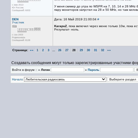
с июн 2013
У меня скимер до утра по WSPR на 7, 10, 14 и 28 MHz 
Юг России
пару мониторов запустил на 28 и 50 MHz, но там килов
Сообщений: 6003
DEN
Дата: 16 Май 2019 21:00:04
#
Участник
KarapuZ
, пока включил через меню только 10м, пока 
Результат- ноль.
с сен 2003
Родина-мать
Сообщений: 8128
Страница:
««
...
»»
1
2
3
26
27
28
29
30
31
32
Создавать сообщения могут только зарегистрированные участники фо
Войти в форум ::
» Логин
»
Пароль
Начало