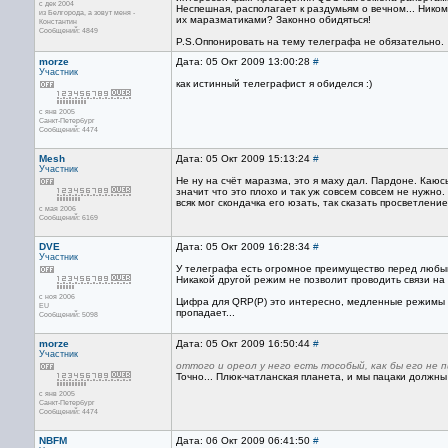
с дек 2004
Неспешная, располагает к раздумьям о вечном... Нико
из Белгорода, а зовут меня -
их маразматиками? Законно обидяться!
Константин
Сообщений: 4849
P.S.Оппонировать на тему телеграфа не обязательно.
morze
Дата: 05 Окт 2009 13:00:28
#
Участник
как истинный телеграфист я обиделся :)
с янв 2005
Санкт-Петербург
Сообщений: 4474
Mesh
Дата: 05 Окт 2009 15:13:24
#
Участник
Не ну на счёт маразма, это я маху дал. Пардоне. Каюс
значит что это плохо и так уж совсем совсем не нужно.
всяк мог скондачка его юзать, так сказать просветление
с мая 2006
Сообщений: 6169
DVE
Дата: 05 Окт 2009 16:28:34
#
Участник
У телеграфа есть огромное преимущество перед любыми
Никакой другой режим не позволит проводить связи на 
с ноя 2006
Цифра для QRP(P) это интересно, медленные режимы то
EU
пропадает...
Сообщений: 5098
morze
Дата: 05 Окт 2009 16:50:44
#
Участник
оттого и ореол у него есть тособый, как бы его не пи
Точно... Плюк-чатланская планета, и мы пацаки должны ц
с янв 2005
Санкт-Петербург
Сообщений: 4474
NBFM
Дата: 06 Окт 2009 06:41:50
#