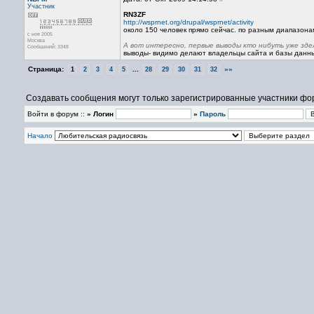
Участник
RN3ZF
http://wsprnet.org/drupal/wsprnet/activity
около 150 человек прямо сейчас. по разным диапазона
с ноя 2005
Москва
А вот интересно, первые выводы кто нибуть уже зд
Сообщений: 3348
выводы- видимо делают владельцы сайта и базы данны
Страница:
...
»»
1
2
3
4
5
28
29
30
31
32
Создавать сообщения могут только зарегистрированные участники фо
Войти в форум ::
» Логин
»
Пароль
Начало