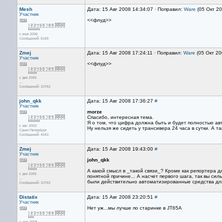
Mesh
Дата: 15 Авг 2008 14:34:07 · Поправил:
Ware
(05 Окт 20
Участник
<<флуд>>
с мая 2006
Сообщений: 6169
Zmej
Дата: 15 Авг 2008 17:24:11 · Поправил:
Ware
(05 Окт 20
Участник
<<флуд>>
с дек 2005
...
Сообщений: 10762
john_qkk
Дата: 15 Авг 2008 17:36:27
#
Участник
morze
Спасибо, интересная тема.
Я о том, что цифра должна быть и будет полностью а
с авг 2003
Ну нельзя же сидеть у трансивера 24 часа в сутки. А та
Санкт-Петербург
Сообщений: 4343
Zmej
Дата: 15 Авг 2008 19:43:00
#
Участник
john_qkk
А какой смысл в _такой связи_? Кроме как репортера 
с дек 2005
понятной причине... А насчет первого шага, так вы сильн
...
были действительно автоматизированные средства для
Сообщений: 10762
Distatix
Дата: 15 Авг 2008 23:20:51
#
Участник
Нет уж...мы лучше по старинке в JT65A
с апр 2008