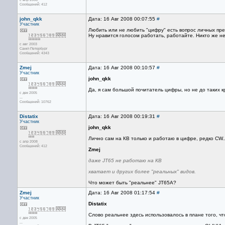
Сообщений: 412
john_qkk
Дата: 16 Авг 2008 00:07:55
#
Участник
Любить или не любить "цифру" есть вопрос личных пр
Ну нравится голосом работать, работайте. Никто же не 
с авг 2003
Санкт-Петербург
Сообщений: 4343
Zmej
Дата: 16 Авг 2008 00:10:57
#
Участник
john_qkk
Да, я сам большой почитатель цифры, но не до таких к
с дек 2005
...
Сообщений: 10762
Distatix
Дата: 16 Авг 2008 00:19:31
#
Участник
john_qkk
Лично сам на КВ только и работаю в цифре, редко CW..
с апр 2008
Сообщений: 412
Zmej
даже JT65 не работаю на КВ
хватает и других более "реальных" видов.
Что может быть "реальнее" JT65A?
Zmej
Дата: 16 Авг 2008 01:17:54
#
Участник
Distatix
Слово реальнее здесь использовалось в плане того, 
с дек 2005
...