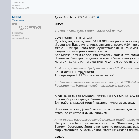
с июн 2006
Москва
Сообщений: 481
NBFM
Дата: 06 Окт 2009 14:36:05
#
Участник
UB5G
1. Это и есть суть Радио - слуховой прием
с ноя 2005
Москва
Суть Радио- не_в_ЭТОМ.
Сообщений: 3348
Суть Радио, в передаче СИГНАЛОВ, на расстояние пос
И если для Вас, лично, иных сигналов, кроме А1А - н
Уже с 1906г прошлого века, существуют иные РАЗЛИ
излучения электромагнитных волн.
Код Морзе, а тем более, его слуховой прием- это сама
Потом- он был просто дешевле всех. Сейчас- это уже д
Не стоит делать из него фетиш. И уж тем более не ст
2. Не могу отличить Цифровиков от АйСиКью_шников
Ваши ЛИЧНЫЕ трудности.
А операторов RTTY? тоже не можете?
3. Я не против никаких новых мод, но при УСЛОВИИ
Регламента. Нарушителей наказывать строго.
А где вы хоть раз слышали, чтобы RTTY, PSK, MFSK, 
Вот наоборот- изредка бывает.
Для работы каждой модой- выделен участок спектра.
И честно сказать, (имхо), от операторов использующих 
отвязное хамство и дикий снобизм.
А то уже на радиолюбителей махнули рукой - лишь б
Это уже- тем более не относится к теме "Новая мода 
Вымрут, беспорно. Именно по причине ретроградства р
Мир изменился. А часть из нас- этого не желает понять
CDMA