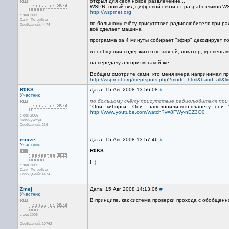
открыл для себя новое развлечение...
WSPR- новый вид цифровой связи от разработчиков W
http://wsprnet.org
с янв 2005
Санкт-Петербург
по большому счёту присутствие радиолюбителя при рад
Сообщений: 4474
всё сделает машина
программа за 4 минуты собирает "эфир" декодирует пол
в сообщении содержится позывной, локатор, уровень 
на передачу алгоритм такой же.
Вобщем смотрите сами, кто меня вчера напринимал пр
http://wsprnet.org/meptspots.php?mode=html&band=all&li
R0KS
Дата: 15 Авг 2008 13:56:08
#
Участник
по большому счёту присутствие радиолюбителя при р
"Они - киборги!...Они... заполонили всю планету...они..
http://www.youtube.com/watch?v=8FWy-nEZ3O0
с сен 2006
SPb/Чукотка
Сообщений: 216
morze
Дата: 15 Авг 2008 13:57:46
#
Участник
R0KS
! :)
с янв 2005
Санкт-Петербург
Сообщений: 4474
Zmej
Дата: 15 Авг 2008 14:13:06
#
Участник
В принципе, как система проверки прохода с обобщенной
с дек 2005
...
Сообщений: 10762