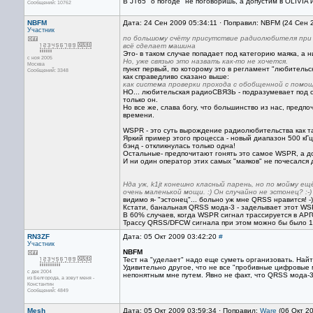
В JT65 "о погоде" не поговоришь, а допустим в OLIVI
Сообщений: 10762
NBFM
Дата: 24 Сен 2009 05:34:11 · Поправил: NBFM (24 Сен 
Участник
по большому счёту присутствие радиолюбителя при р
всё сделает машина
Это- в таком случае попадает под категорию маяка, а н
с ноя 2005
Но, уже связью это назвать как-то не хочется.
Москва
пункт первый, по которому это в регламент "любительс
Сообщений: 3348
как справедливо сказано выше:
как система проверки прохода с обобщенной с пом
НО... любительская радиоСВЯЗЬ - подразумевает под 
только он.
Но все же, слава богу, что большинство из нас, предп
времени.
WSPR - это суть вырождение радиолюбительства как та
Яркий пример этого процесса - новый диапазон 500 кГ
бэнд - откликнулась только одна!
Остальные- предпочитают гонять это самое WSPR, а д
И ни один оператор этих самых "маяков" не почесался 
Нда уж, k1jt конешно класный парень, но по мойму ещ
очень маленькой мощи. :) Он случайно не эстонец? :-)
видимо я- "эстонец"... больно уж мне QRSS нравится! -)
Кстати, банальная QRSS мода-3 - заделывает этот WSP
В 60% случаев, когда WSPR сигнал трассируется в АРГО
Трассу QRSS/DFCW сигнала при этом можно бы было 1
RN3ZF
Дата: 05 Окт 2009 03:42:20
#
Участник
NBFM
Тест на "уделает" надо еще суметь организовать. Най
Удивительно другое, что не все "пробивные цифровые 
с дек 2004
непонятным мне путем. Явно не факт, что QRSS мода-
из Белгорода, а зовут меня -
Константин
Сообщений: 4849
Mesh
Дата: 05 Окт 2009 03:59:34 · Поправил:
Ware
(06 Окт 2