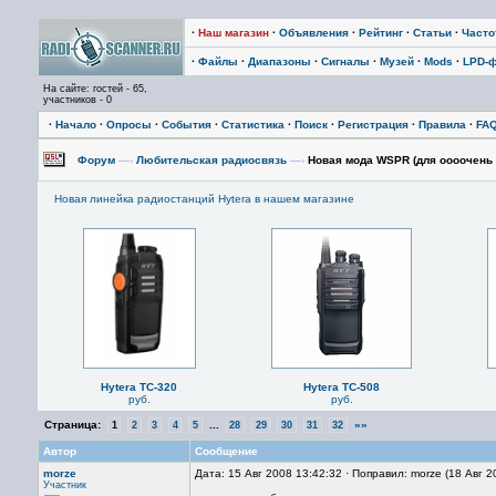
·
Наш магазин
·
Объявления
·
Рейтинг
·
Статьи
·
Част
·
Файлы
·
Диапазоны
·
Сигналы
·
Музей
·
Mods
·
LPD-
На сайте: гостей - 65,
участников - 0
·
Начало
·
Опросы
·
События
·
Статистика
·
Поиск
·
Регистрация
·
Правила
·
FA
Форум
—›
Любительская радиосвязь
—›
Новая мода WSPR (для оооочень
Новая линейка радиостанций Hytera в нашем магазине
Hytera TC-320
Hytera TC-508
руб.
руб.
Страница:
...
»»
1
2
3
4
5
28
29
30
31
32
Автор
Сообщение
morze
Дата: 15 Авг 2008 13:42:32 · Поправил: morze (18 Авг 
Участник