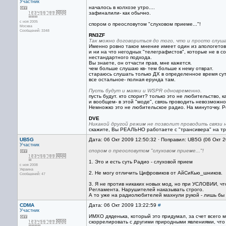
Участник
началось в колхозе утро....
зафиналили- как обычно.
с ноя 2005
спором о преословутом "слуховом приеме..."!
Москва
Сообщений: 3348
RN3ZF
Так можно договориться до того, что и просто слуш
Именно ровно такое мнение имеет один из апологетов 
и ни на что негодных "телеграфистов", которые не в с
нестандартного подхода.
Вы знаете, он отчасти прав, мне кажется.
чем больше слушаю кв- тем больше к нему отврат.
стараюсь слушать только ДХ в определенное время суто
все остальное- полная ерунда там.
Пусть будут и маяки и WSPR одновременно.
пусть будут. кто спорит? только это не любительство, 
и вообщем- в этой "моде", связь проводить невозможно
Немножко это не любительское радио. На минуточку. Р
DVE
Никакой другой режим не позволит проводить связи 
скажите, Вы РЕАЛЬНО работаете с "трансивера" на тр
UB5G
Дата: 06 Окт 2009 12:50:32 · Поправил: UB5G (06 Окт 
Участник
спором о преословутом "слуховом приеме..."!
1. Это и есть суть Радио - слуховой прием
с ноя 2008
Украина
2. Не могу отличить Цифровиков от АйСиКью_шников.
Сообщений: 47
3. Я не против никаких новых мод, но при УСЛОВИИ,
Регламента. Нарушителей наказывать строго.
А то уже на радиолюбителей махнули рукой - лишь бы 
CDMA
Дата: 06 Окт 2009 13:22:59
#
Участник
ИМХО дяденька, который это придумал, за счет всего м
скоррелировать с другими природными явлениями, что 