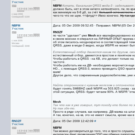
Участник
NBFM
Кстати, банальная QRSS мода-3 - заделывает 
должно быть, нет в этом ничего непонятного, гм, по кр
как минимум на 6-8 дб, за счёт
большей эстонистости, 
с мая 2006
чего-то что не шум. <<флуд>> Имхо конечно.
Ну так где
Сообщений: 6169
NBFM
Дата: 05 Окт 2009 09:52:45 · Поправил: NBFM (05 Окт 
Участник
RN3ZF
по части "уделает" уже
Mesh
все квалифицированно и
в своем мнении я опирался на ЛИЧНЫЙ ОПЫТ приема 
с ноя 2005
об этом писалось неоднократно в соответсвующей тем
Москва
QRSS, даже в моде-3 видно, когда WSPR не может быт
Сообщений: 3348
Естественный отбор движется каким то другим, сво
естественный отбор, движется в простом и понятном н
Чтобы работать в QRSS - на КВ, это делают только на 
частоте.
Чтобы работать им на ДВ- необходимо морочится еще
НО... с помощью QRSS-3, можно проводить QSO практи
маяк!
Другое дело, что современным радиолюбителям, уже и
Найти сторонников с нужным железом и оппонентов к
будет гонять SM6BHZ свой WSPR на 503.925 снова - за
этой ситуации, QRSS- будет читаем 90%. А WSPR "отка
Mesh
Так что как я уже говорил, тут походу кто более по 
Ну так где-то.
Просто в ряде случаев, как например, ДВ-маяка на шта
А так, конечно, на кв, это не имеет смысла, кроме как
RN3ZF
Дата: 05 Окт 2009 12:42:09
#
Участник
NBFM
Так можно договориться до того, что и просто слушать
интересен факт проведения QSO как обмена рапортами