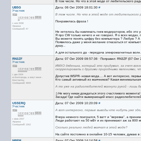
В том числе. Но что в этой моде от любительского рад
UB5G
Дата: 06 Окт 2009 18:01:30
#
Участник
В том числе. Но что в этой моде от любительского р
Понравилась фраза !
с ноя 2008
Украина
Сообщений: 47
Не хетелось бы навлекать гнев модераторов, ибо это у
Я про CW только ничего и не говорил. Я о всех модах
Вы можете понять цифру без компьютера ? Любую ? А
Появилось даже у меня желание отказаться от компьют
душу...
А для остального да - передача элекромагнитных волн.
RN3ZF
Дата: 07 Окт 2009 09:57:36 · Поправил: RN3ZF (07 Окт 
Участник
ИМХО дяденька, который это придумал, за счет всег
скоррелировать с другими природными явлениями, чт
с дек 2004
Допустив WSPR- новая мода.... А вот интересно, первы
из Белгорода, а зовут меня -
Кто самый активный из маячников? Какая минимальная
Константин
Сообщений: 4849
А то уже на радиолюбителей махнули рукой - лишь б
:) Не могу никак дождаться этого счастливого момента
Засада! Где найти вымирающий класс радиолюбителе
US5ERQ
Дата: 07 Окт 2009 10:20:09
#
Участник
А вот интересно, первые выводы кто нибуть уже зде
Вчера немного поигрался, 5 ватт и "веревка", а приним
с фев 2007
Люди работают на 50 мВт и их принимают аж за 800 к
Украина
Сообщений: 1552
Сколько реально людей маячат в этой моде?
На сайте постоянно в онлайне 10-15 человек, думаю в
NBFM
Дата: 07 Окт 2009 14:14:58
#