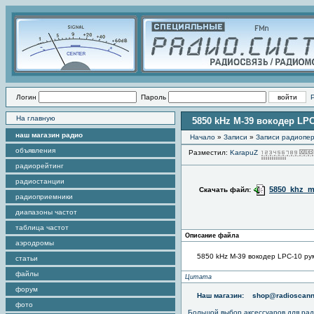
Логин
Пароль
На главную
5850 kHz M-39 вокодер LP
наш магазин радио
Начало
»
Записи
»
Записи радиопер
объявления
Разместил:
KarapuZ
радиорейтинг
радиостанции
5850_khz_m
Скачать файл:
радиоприемники
диапазоны частот
таблица частот
Описание файла
аэродромы
5850 kHz M-39 вокодер LPC-10 р
статьи
файлы
Цитата
форум
Наш магазин:
shop@radioscann
фото
Большой выбор аксессуаров для рад