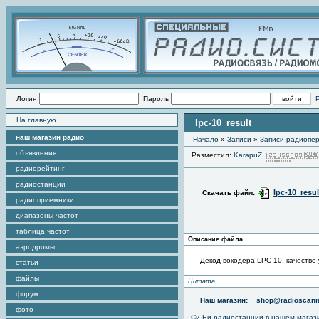
Логин
Пароль
На главную
lpc-10_result
наш магазин радио
Начало
»
Записи
»
Записи радиопер
объявления
Разместил:
KarapuZ
радиорейтинг
радиостанции
lpc-10_resu
Скачать файл:
радиоприемники
диапазоны частот
таблица частот
Описание файла
аэродромы
Декод вокодера LPC-10, качество 
статьи
файлы
Цитата
форум
Наш магазин:
shop@radioscann
фото
Си-Би радиостанции в нашем магаз