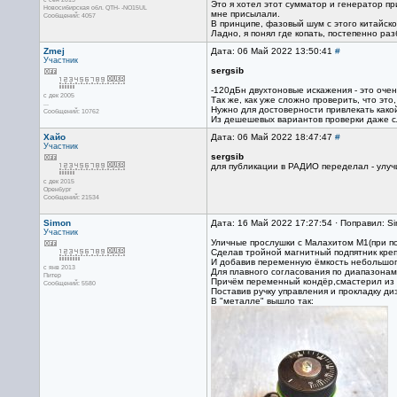
Это я хотел этот сумматор и генератор п
Новосибирская обл. QTH- -NO15UL
мне присылали.
Сообщений: 4057
В принципе, фазовый шум с этого китайско
Ладно, я понял где копать, постепенно ра
Zmej
Дата: 06 Май 2022 13:50:41
#
Участник
sergsib
-120дБн двухтоновые искажения - это оче
с дек 2005
Так же, как уже сложно проверить, что эт
...
Нужно для достоверности привлекать какой
Сообщений: 10762
Из дешешевых вариантов проверки даже сло
Хайо
Дата: 06 Май 2022 18:47:47
#
Участник
sergsib
для публикации в РАДИО переделал - улуч
с дек 2015
Оренбург
Сообщений: 21534
Simon
Дата: 16 Май 2022 17:27:54 · Поправил: S
Участник
Уличные прослушки с Малахитом М1(при по
Сделав тройной магнитный подпятник креп
И добавив переменную ёмкость небольшог
с янв 2013
Для плавного согласования по диапазонам
Питер
Причём переменный кондёр,смастерил из 
Сообщений: 5580
Поставив ручку управления и прокладку ди
В "металле" вышло так: