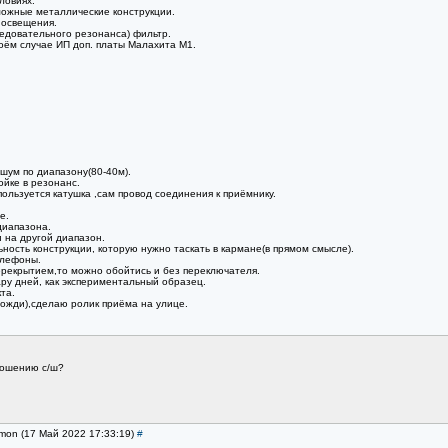
ловиях.
зможные металлические конструкции.
 освещения.
ледовательного резонанса) фильтр.
оём случае ИП доп. платы Малахита М1.
шум по диапазону(80-40м).
ойке в резонанс.
пользуется катушка ,сам провод соединения к приёмнику.
е.
диапазона.
 на другой диапазон.
ость конструкции, которую нужно таскать в кармане(в прямом смысле).
елефоны.
ерекрытием,то можно обойтись и без переключателя.
ару дней, как экспериментальный образец.
та.
дожди),сделаю ролик приёма на улице.
тношению с/ш?
imon (17 Май 2022 17:33:19)
#