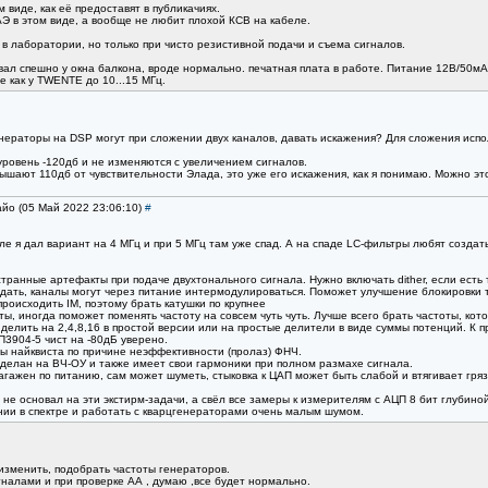
 виде, как её предоставят в публикачиях.
Э в этом виде, а вообще не любит плохой КСВ на кабеле.
 лаборатории, но только при чисто резистивной подачи и съема сигналов.
вал спешно у окна балкона, вроде нормально. печатная плата в работе. Питание 12В/50мА.
 как у TWENTE до 10...15 МГц.
ераторы на DSP могут при сложении двух каналов, давать искажения? Для сложения испо
ровень -120дб и не изменяются с увеличением сигналов.
ышают 110дб от чувствительности Элада, это уже его искажения, как я понимаю. Можно это
айо (05 Май 2022 23:06:10)
#
е я дал вариант на 4 МГц и при 5 МГц там уже спад. А на спаде LC-фильтры любят создать
ранные артефакты при подаче двухтонального сигнала. Нужно включать dither, если есть 
 дать, каналы могут через питание интермодулироваться. Поможет улучшение блокировки т
роисходить IM, поэтому брать катушки по крупнее
, иногда поможет поменять частоту на совсем чуть чуть. Лучше всего брать частоты, кот
 делить на 2,4,8,16 в простой версии или на простые делители в виде суммы потенций. К п
П3904-5 чист на -80дБ уверено.
ны найквиста по причине неэффективности (пролаз) ФНЧ.
сделан на ВЧ-ОУ и также имеет свои гармоники при полном размахе сигнала.
гажен по питанию, сам может шуметь, стыковка к ЦАП может быть слабой и втягивает гряз 
 не основал на эти экстирм-задачи, а свёл все замеры к измерителям с АЦП 8 бит глубиной
ии в спектре и работать с кварцгенераторами очень малым шумом.
изменить, подобрать частоты генераторов.
налами и при проверке АА , думаю ,все будет нормально.