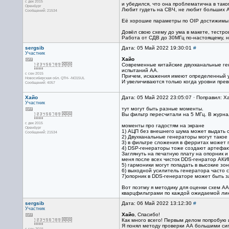
с дек 2015
и убедился, что она проблематична в таком
Оренбург
Любит гудеть на СВЧ, не любит больших А
Сообщений: 21534
Её хорошие параметры по OIP достижимы в
Довёл свою схему до ума в макете, тестро
Работа от СДВ до 30МГц по-настоящему, не
sergsib
Дата: 05 Май 2022 19:30:01
#
Участник
Хайо
Современные китайские двухканальные ген
испытаний АА.
с сен 2015
Причем, искажения имеют определенный у
Новосибирская обл. QTH- -NO15UL
И увеличиваются только когда уровни прев
Сообщений: 4057
Хайо
Дата: 05 Май 2022 23:05:07 · Поправил: Х
Участник
тут могут быть разные моменты.
Вы фильтр пересчитали на 5 МГц. В журнал
с дек 2015
моменты про гадостям на экране
Оренбург
1) АЦП без внешнего шума может выдать ст
Сообщений: 21534
2) Двухканальные генераторы могут такое
3) в фильтре сложения в ферритах может п
4) DSP-генераторы тоже создают артефакты
Заглянуть на печатную плату на опорник и
меня после всех чисток DDS-генратор АКИ
5) гармоники могут попадать в высокие зо
6) выходной усилитель генератора часто 
7)опорник в DDS-генераторе может быть за
Вот поэтму я методику для оценки схем АА
кварцфильтрами по каждой ожидаемой лин
sergsib
Дата: 06 Май 2022 13:12:30
#
Участник
Хайо
, Спасибо!
Как много всего! Первым делом попробую 
Я понял методу проверки АА большими сиг
с сен 2015