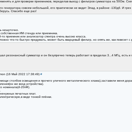
рименять и для проверки приемников, переделав выход с фильтров сумматора на 50Ом. Схе
го генератора совсем небольшой, его практически не видит Элад, в районе -130дб. И грех 
зберусь. Спасибо еще раз!
нь нешуточно.
о, собственная ИМ стенда или приемника.
-то приемник или анализатор спектра очень высоко класса.
жно что-то быстро придумать, может быть кварцевый фильтр, но опять же, как повезет с 
шал резонансный сумматор и он безупречно теперь работает в пределах 3...4 МГц, есть и
imon (16 Май 2022 17:38:49)
#
мощи столбов освещения и прочего уличного металлического хлама),заставили меня дора
ления(он же вход устройства).
о номинала(4-20пФ).
.
ненужных печатных плат.
электрическую,в виде тонкой плёнки.