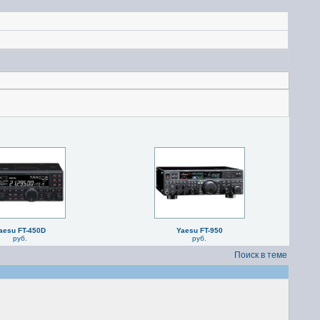
aesu FT-450D
Yaesu FT-950
руб.
руб.
Поиск в теме