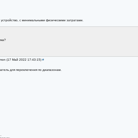
устройство, с минимальными физическими затратами.
ика?
imon (17 Май 2022 17:43:15)
#
атель для переключения по диапазонам.
.