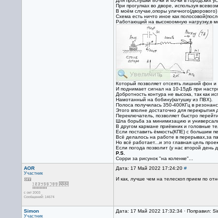
Для прослушки 80-ки и 40-ки в городских ус
При прогулках во дворе, используя всево
В моём случае,опоры уличного(дворового)
Схема есть ничто иное как полосовой(пос
Работающий на высокоомную нагрузку,в м
Который позволяет отсеять лишний фон и 
И поднимает сигнал на 10-15дБ при настр
Добротность контура не высока, так как ис
Намотанный на бобину(катушку из ПВХ).
Полоса получилась 350-400КГц в резонанс
Этого вполне достаточно для перекрытия 
Переключатель, позволяет быстро перейти
Шла борьба за минимизацию и универсальн
В другом кармане приёмник и головные т
Если поставить ёмкость(КПЕ) с большим п
Всё делалось на работе в перерывах,за п
Но всё работает...и это главная цель проек
Если погода позволит (у нас второй день 
P.S.
Сорри за рисунок "на коленке"...
AOR
Дата: 17 Май 2022 17:24:20
#
Участник
И как, лучше чем на телескоп прием по о
с окт 2003
Сообщений: 14674
Simon
Дата: 17 Май 2022 17:32:34 · Поправил: S
Участник