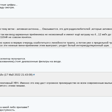
етные цифры...
аду смотрю.
 в тему ветки - активная антенна.... Оказывается, это для радиолюбителей ,которые активн
 так как вход карманных приёмникоа не низкоомный и имеют ещё катушку на 4...12 мкГн до И
 110пФ не совсем понятен.
, чо нужно в первую очередь озаботиться о линейности тракта, а потом уже о предельной ч
 все эти нежные мини-приёмники этим выиграют, уходит белый интермодуляционный шум.
селектор получается.
разованием),стоят диапазонные фильтры на входе.
айо (17 Май 2022 21:43:08)
#
елективный УВЧ. Именно это ему даст огромное преимущество ко всем современным мыльн
ятся с этими пиками.
а какой либо прилавке?
 доступность.