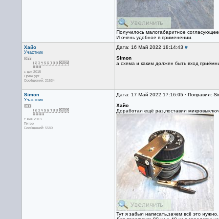
Получилось малогабаритное согласующее 
И очень удобное в применении.
Хайо
Дата: 16 Май 2022 18:14:43
#
Участник
Simon
а схема и каким должен быть вход приёмн
с дек 2015
Оренбург
Сообщений: 21534
Simon
Дата: 17 Май 2022 17:16:05 · Поправил: S
Участник
Хайо
Доработал ещё раз,поставил микровыключ
с янв 2013
Питер
Сообщений: 5580
Тут я забыл написать,зачем всё это нужно..