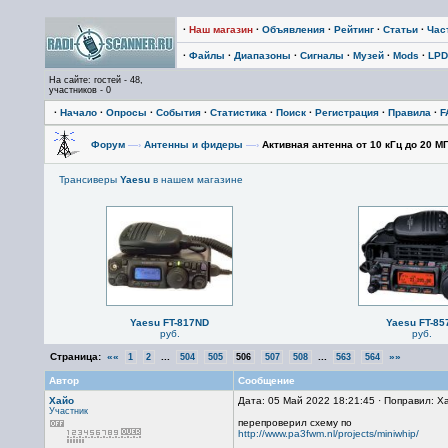
·
Наш магазин
·
Объявления
·
Рейтинг
·
Статьи
·
Час
·
Файлы
·
Диапазоны
·
Сигналы
·
Музей
·
Mods
·
LPD
На сайте: гостей - 48,
участников - 0
·
Начало
·
Опросы
·
События
·
Статистика
·
Поиск
·
Регистрация
·
Правила
·
F
Форум
—›
Антенны и фидеры
—›
Активная антенна от 10 кГц до 20 МГ
Трансиверы
Yaesu
в нашем магазине
Yaesu FT-817ND
Yaesu FT-85
руб.
руб.
Страница:
««
...
...
»»
1
2
504
505
506
507
508
563
564
Автор
Сообщение
Хайо
Дата: 05 Май 2022 18:21:45 · Поправил: Х
Участник
перепроверил схему по
http://www.pa3fwm.nl/projects/miniwhip/