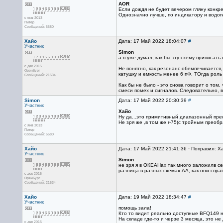
AOR
Если дождя не будет вечером гляну конкр
Однозначно лучше, по индикатору и водоп
с янв 2013
Питер
Сообщений: 5580
Хайо
Дата: 17 Май 2022 18:04:07
#
Участник
Simon
а я уже думал, как бы эту схему приписать
с дек 2015
Не понятно, как резонанс обемпечивается,
Оренбург
катушку и емкость менее 6 пФ. ТОгда роль
Сообщений: 21534
Как бы не было - это снова говорит о том
смеси помех и сигналов. Следовательно,
Simon
Дата: 17 Май 2022 20:30:39
#
Участник
Хайо
Ну да...это примитивный диапазонный пре
Не зря же ,в том же r-75(с тройным преоб
с янв 2013
Питер
Сообщений: 5580
Хайо
Дата: 17 Май 2022 21:41:36 · Поправил: Х
Участник
Simon
не зря я в ОКЕАНах так много заложилв с
разница в разных схемах АА, как они справ
с дек 2015
Оренбург
Сообщений: 21534
Хайо
Дата: 19 Май 2022 18:34:47
#
Участник
помощь зала!
Кто то видит реально доступные BFQ149 н
На складе где-то и черзе 3 месяца, это не
с дек 2015