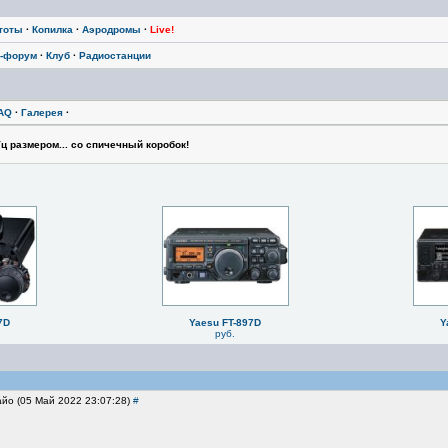
тоты
·
Копилка
·
Аэродромы
·
Live!
-форум
·
Клуб
·
Радиостанции
AQ
·
Галерея
·
ц размером... со спичечный коробок!
7D
Yaesu FT-897D
Y
руб.
айо (05 Май 2022 23:07:28)
#