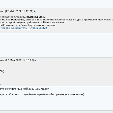
imon (22 Май 2022 11:22:22)
#
о забытое Старое
...подтвердилась.
мниках от
Panasonic
, антенна типа МаиниВип применялась на ура в промышленном масштаб
сках старой модели приёмника от Panasonic в сети.
0,441) имели у себя на борту этот тип антенн.
-чердачные раритеты - Страница 372
imon (22 Май 2022 14:18:06)
#
М)...
.
sya pelengator (22 Май 2022 15:17:12)
#
ритеты" есть этот приёмник. (приёмник был упомянут в двух темах).