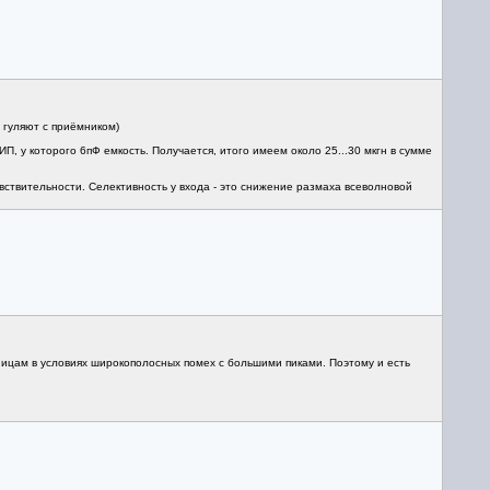
о гуляют с приёмником)
П, у которого 6пФ емкость. Получается, итого имеем около 25...30 мкгн в сумме
увствительности. Селективность у входа - это снижение размаха всеволновой
ицам в условиях широкополосных помех с большими пиками. Поэтому и есть