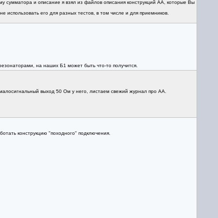
му cумматора и описание я взял из файлов описания конструкций АА, которые Вы
не использовать его для разных тестов, в том числе и для приемников.
резонаторами, на наших Б1 может быть что-то получится.
 малосигнальный выход 50 Ом у него, листаем свежий журнал про АА.
ботать конструкцию "походного" подключения.