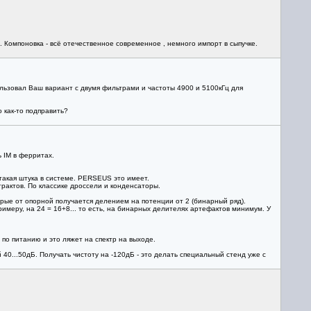
 Компоновка - всё отечественное современное , немного импорт в сыпучке.
льзовал Ваш вариант с двумя фильтрами и частоты 4900 и 5100кГц для
 как-то подправить?
 IM в ферритах.
такая штука в системе. PERSEUS это имеет.
рактов. По классике дроссели и конденсаторы.
орые от опорной получается делением на потенции от 2 (бинарный ряд).
римеру, на 24 = 16+8... то есть, на бинарных делителях артефактов минимум. У
по питанию и это ляжет на спектр на выходе.
 40...50дБ. Получать чистоту на -120дБ - это делать специальный стенд уже с