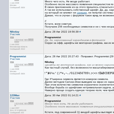
Много чего есть. Не везде работает.
с ноя 2008
Особенно после массового появления специалистов п
Москва
В своих приложениях из-за этого пришлось отказаться 
Сообщений: 3826
А так же использовать собственный шрифт. Да, да, н
на который не влияют ни
санкции
, ни попытки системы
Думаю, что в случае с форумом такое вряд ли возможн
//
Кстати, всем советую.
Получаем 256 необходимых символов и ни с чем несрав
Nikolay
Дата: 28 Авг 2022 19:56:39
#
Участник
Programmist
Да, да, нарисованный карандашом в фотошопе
Сорри за офф, шрифты же векторная графика, как их мо
с ноя 2003
Московская область
Сообщений: 2610
Programmist
Дата: 28 Авг 2022 20:27:43 · Поправил: Programmist (29
Участник
Nikolay
шрифты же векторная графика, как их можно нарис
Как частный случай, без возможности масштабировани
с ноя 2008
Москва
Сообщений: 3826
Где X*ширина символа является номером символа.
Далее методом Canvas.Draw выводим на экран из зара
При этом количество символов ограничено исключител
Вообще борьба со шрифтами нетривиальная задача, а
Наверно проще создать единую теорию поля, чем при
123Max
Дата: 30 Авг 2022 01:14:21
#
Участник
Programmist
Много чего есть. Не везде работает.
Особенно после массового появления специалистов 
с июл 2007
55.6, 37.3 50RS108
Кстати, под современной 11 виндой шрифты выглядят в
Сообщений: 202