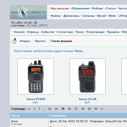
·
Наш магазин
·
Объявления
·
Рейтинг
·
Статьи
·
Част
·
Файлы
·
Диапазоны
·
Сигналы
·
Музей
·
Mods
·
LPD-
На сайте: гостей - 66,
участников - 2 [
Хайо
,
GROT
]
·
Начало
·
Опросы
·
События
·
Статистика
·
Поиск
·
Регистрация
·
Правила
·
FA
Форум
—›
Прочее
—›
Глюки форума.
Портативные любительские радиостанции
Yaesu
Yaesu FT-60R
Yaesu VX-3R
руб.
руб.
Страница:
««
...
»»
1
2
43
44
45
46
47
48
49
50
Автор
Сообщение
Zmej
Дата: 28 Авг 2022 10:58:20 · Поправил: Zmej (28 Авг 20
Участник