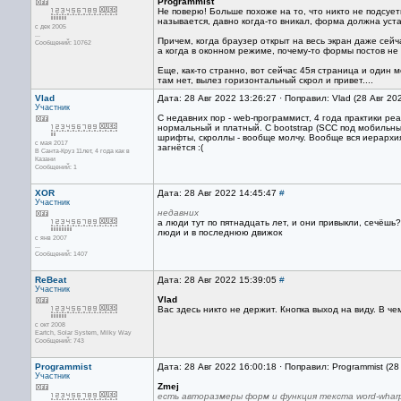
Programmist
Не поверю! Больше похоже на то, что никто не подсует
называется, давно когда-то вникал, форма должна уст
с дек 2005
...
Причем, когда браузер открыт на весь экран даже сейч
Сообщений: 10762
а когда в оконном режиме, почему-то формы постов не 
Еще, как-то странно, вот сейчас 45я страница и один 
там нет, вылез горизонтальный скрол и привет....
Vlad
Дата: 28 Авг 2022 13:26:27 · Поправил: Vlad (28 Авг 20
Участник
С недавних пор - web-программист, 4 года практики р
нормальный и платный. С bootstrap (SCC под мобильные
шрифты, скроллы - вообще молчу. Вообще вся иерархия
с мая 2017
загнётся :(
В Санта-Круз 11лет, 4 года как в
Казани
Сообщений: 1
XOR
Дата: 28 Авг 2022 14:45:47
#
Участник
недавних
а люди тут по пятнадцать лет, и они привыкли, сечёшь
люди и в последнюю движок
с янв 2007
...
Сообщений: 1407
ReBeat
Дата: 28 Авг 2022 15:39:05
#
Участник
Vlad
Вас здесь никто не держит. Кнопка выход на виду. В ч
с окт 2008
Eartch, Solar System, Milky Way
Сообщений: 743
Programmist
Дата: 28 Авг 2022 16:00:18 · Поправил: Programmist (28
Участник
Zmej
есть авторазмеры форм и функция текста word-whar