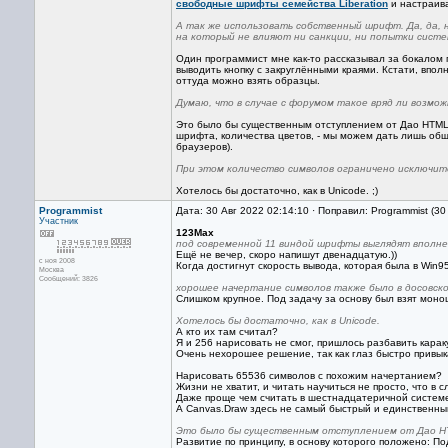
свободные шрифты семейства Liberation
и настраива
А так же использовать собственный шрифт. Да, да,
на который не влияют ни санкции, ни попытки систе
Один программист мне как-то рассказывал за бокалом 
выводить кнопку с закруглёнными краями. Кстати, впо
оттуда можно взять образцы.
Думаю, что в случае с форумом такое вряд ли возмож
Это было бы существенным отступлением от Дао HTML. ;
шрифта, количества цветов, - мы можем дать лишь общ
браузеров).
При этом количество символов ограничено исключи
Хотелось бы достаточно, как в Unicode. ;)
Programmist
Дата: 30 Авг 2022 02:14:10 · Поправил: Programmist (30
Участник
123Max
под современной 11 виндой шрифты выглядят вполне
Ещё не вечер, скоро напишут двенадцатую.))
с ноя 2008
Когда достигнут скорость вывода, которая была в Win95
Москва
Сообщений: 3826
хорошее начертание символов также было в досовск
Слишком крупное. Под задачу за основу был взят моно
Хотелось бы достаточно, как в Unicode.
А кто их там считал?
Я и 256 нарисовать не смог, пришлось разбавить карак
Очень нехорошее решение, так как глаз быстро привык
Нарисовать 65536 символов с похожим начертанием?
Жизни не хватит, и читать научиться не просто, что в 
Даже проще чем считать в шестнадцатеричной системе.
А Canvas.Draw здесь не самый быстрый и единственны
Это было бы существенным отступлением от Дао HT
Развитие по принципу, в основу которого положено: Под