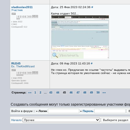
vladisslav2011
Дата: 25 Фев 2023 02:24:36
#
Участник
Капча отдает 502...
с фев 2022
СЗФО
Сообщений: 612
RU245
Дата: 09 Апр 2023 11:43:16
#
Ex. TheKindWizard
Не глюк но. Предлагаю по ссылке "частоты" выдавать п
Та стринца которая по умолчанию сейчас - не нужна ни
с мар 2006
Орехово-Зуево
Сообщений: 2466
Страница:
««
...
»»
1
2
43
44
45
46
47
48
49
50
Создавать сообщения могут только зарегистрированные участники фо
Войти в форум ::
» Логин
»
Пароль
Начало