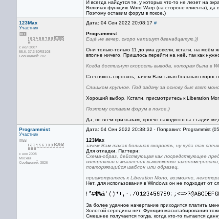
И всегда найдутся те, у которых что-то не лезет на экр
Включая функцию Word Warp (на стороне клиента), да в
Поэтому оставим форум в покое.)
123Max
Дата: 04 Сен 2022 20:08:17
#
Участник
Programmist
Ещё не вечер, скоро напишут двенадцатую.))
с июл 2007
Они только-только 11 до ума довели, кстати, на моём 
55.6, 37.3 50RS108
вполне ничего. Пришлось перейти на неё, так как нужно
Сообщений: 202
Когда достигнут скорость вывода, которая была в Wi
Стесняюсь спросить, зачем Вам такая большая скорость,
Слишком крупное. Под задачу за основу был взят мон
Хороший выбор. Кстати, присмотритесь к Liberation M
Поэтому оставим форум в покое.)
Да, по всем признакам, проект находится на стадии мед
Programmist
Дата: 04 Сен 2022 20:38:32 · Поправил: Programmist (0
Участник
123Max
зачем Вам такая большая скорость, ну куда так спеши
Для отладки. Паттерн:
с ноя 2008
Схема-образ, действующая как посредствующее пред
Москва
восприятия и мышления выявляются закономерности,
Сообщений: 3826
повторяющийся шаблон или образец.
присмотритесь к Liberation Mono, возможно, некото
Нет, для использования в Windows он не подходит от с
За более удачное начертание приходится платить ме
Золотой середины нет. Функция масштабирования тоже
Смешнее получается тогда, когда кто-то пытается дан