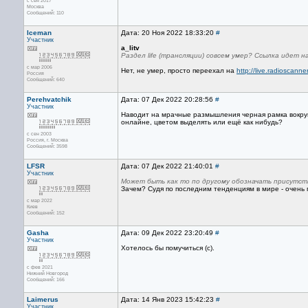
с сен 2017
Москва
Сообщений: 110
Iceman
Дата: 20 Ноя 2022 18:33:20
#
Участник
a_litv
Раздел life (трансляции) совсем умер? Ссылка идет н
с мар 2006
Нет, не умер, просто переехал на
http://live.radioscanne
Россия
Сообщений: 640
Perehvatchik
Дата: 07 Дек 2022 20:28:56
#
Участник
Наводит на мрачные размышления черная рамка вокруг 
онлайне, цветом выделять или ещё как нибудь?
с сен 2003
Россия, г. Москва
Сообщений: 3598
LFSR
Дата: 07 Дек 2022 21:40:01
#
Участник
Может быть как то по другому обозначать присутств
Зачем? Судя по последним тенденциям в мире - очень 
с мар 2022
Киев
Сообщений: 152
Gasha
Дата: 09 Дек 2022 23:20:49
#
Участник
Хотелось бы помучиться (с).
с фев 2021
Нижний Новгород
Сообщений: 166
Laimerus
Дата: 14 Янв 2023 15:42:23
#
Участник