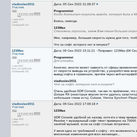
vladisslav2011
Дата: 05 Сен 2022 21:08:37
#
Участник
Programmist
Когда достигнут скорость вывода, которая была в Wi
с фев 2022
Боюсь, никогда.
СЗФО
Сообщений: 612
123Max
Стесняюсь спросить, зачем Вам такая большая скорос
Мне, например, большая скорость нужна для того, что
Что за софт, которого нет в линуксе?
123Max
Дата: 06 Сен 2022 15:11:21 · Поправил: 123Max (06 Се
Участник
Programmist
Для отладки.
с июл 2007
Конечно, многое может зависеть от сферы применения
55.6, 37.3 50RS108
от скорости вывода на устройство, у разработчика мо
Сообщений: 202
вывод софта в терминале, причём через веб-интерфей
vladisslav2011
Что за софт, которого нет в линуксе?
Очень удобная SDR Console, так как те приёмники, что
iZotope RX (некоторые версии почти удалось запустить
небольшие глюки есть), Cubase, Vienna Synchron Player
vladisslav2011
Дата: 06 Сен 2022 17:08:18
#
Участник
123Max
SDR Console удобной не назову, хотя кто к чему привык
с фев 2022
Resolve + музыкальный софт тянет примерно на 70000 
СЗФО
занятий музыкой, если на софт столько потрачено.
Сообщений: 612
У меня одно из требований к софту - это возможность
внесенные изменения для всех желающих...