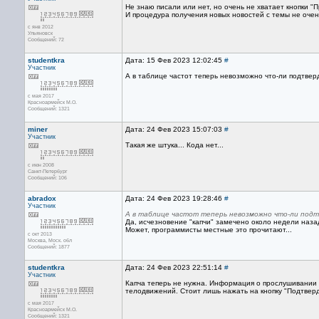
Не знаю писали или нет, но очень не хватает кнопки "
И процедура получения новых новостей с темы не очень
с янв 2012
Ульяновск
Сообщений: 72
studentkra
Дата: 15 Фев 2023 12:02:45
#
Участник
А в таблице частот теперь невозможно что-ли подтверд
с мая 2017
Красноармейск М.О.
Сообщений: 1321
miner
Дата: 24 Фев 2023 15:07:03
#
Участник
Такая же штука... Кода нет...
с июн 2008
Санкт-Петербург
Сообщений: 106
abradox
Дата: 24 Фев 2023 19:28:46
#
Участник
А в таблице частот теперь невозможно что-ли под
Да, исчезновение "капчи" замечено около недели наза
Может, программисты местные это прочитают...
с окт 2013
Москва, Mоск. обл
Сообщений: 1877
studentkra
Дата: 24 Фев 2023 22:51:14
#
Участник
Капча теперь не нужна. Информация о прослушивании
телодвижений. Стоит лишь нажать на кнопку "Подтверд
с мая 2017
Красноармейск М.О.
Сообщений: 1321