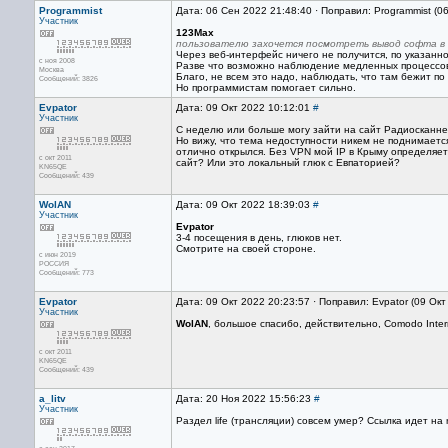
Programmist
Дата: 06 Сен 2022 21:48:40 · Поправил: Programmist (0
Участник
123Max
пользователю захочется посмотреть вывод софта в 
Через веб-интерфейс ничего не получится, по указанн
с ноя 2008
Разве что возможно наблюдение медленных процессо
Москва
Благо, не всем это надо, наблюдать, что там бежит по
Сообщений: 3826
Но программистам помогает сильно.
Evpator
Дата: 09 Окт 2022 10:12:01
#
Участник
С неделю или больше могу зайти на сайт Радиосканнер
Но вижу, что тема недоступности никем не поднимается
отлично открылся. Без VPN мой IP в Крыму определяетс
с окт 2011
сайт? Или это локальный глюк с Евпаторией?
KN65QE
Сообщений: 439
WolAN
Дата: 09 Окт 2022 18:39:03
#
Участник
Evpator
3-4 посещения в день, глюков нет.
Смотрите на своей стороне.
с июн 2019
РОССИЯ
Сообщений: 773
Evpator
Дата: 09 Окт 2022 20:23:57 · Поправил: Evpator (09 Ок
Участник
WolAN
, большое спасибо, действительно, Comodo Intern
с окт 2011
KN65QE
Сообщений: 439
a_litv
Дата: 20 Ноя 2022 15:56:23
#
Участник
Раздел life (трансляции) совсем умер? Ссылка идет на 