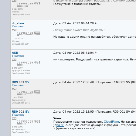
е факт что завтра будет работать. Поэтому быстро
Гречку тоже в магазине скупать?
с сен 2005
Москва
Сообщений: 3346
dr_slam
Дата: 03 Авг 2022 06:44:28
#
Участник
Гречку тоже в магазине скупать?
Не надо, в армии она не понадобится, обеспечат центр
с сен 2014
Москва
Сообщений: 229
ASB
Дата: 03 Авг 2022 08:41:04
#
Участник
ну наконец-то. Радующий глаз приятная страница. Ну 
с апр 2007
Бузулук 50RS409
Сообщений: 1003
RD9 001 SV
Дата: 04 Авг 2022 12:36:49 · Поправил: RD9 001 SV (04
Участник
.
с апр 2005
Екатеринбург
Сообщений: 1041
RD9 001 SV
Дата: 04 Авг 2022 15:12:05 · Поправил: RD9 001 SV (04
Участник
Ware
Рекомендую наконец подключить
CloudFlare
. Не так д
"Два.ч"
. А его две статьи доходов с форума - это рекл
с апр 2005
х (третья, секретная - лахта).
Екатеринбург
Сообщений: 1041