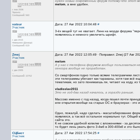
нужен новый современный форум потому-что этот мо
melom
, а мне удобен.
с янв 2006
Торонто
Сообщений: 560
vatsur
Дата: 27 Авг 2022 10:04:48
#
Участник
3-ёх вещей тут не хватает. Линк на морде форума "пе
появлялось и немного увеличить шрифт.
с дек 2015
Никишино (Донецк)
Сообщений: 619
Zmej
Дата: 27 Авг 2022 12:05:49 · Поправил: Zmej (27 Авг 20
Участник
melom
А у нас с телефона форумом вообще пользоваться н
сенсора вообще не проработан.
с дек 2005
...
Со смартфонов годно только всякие телеграмчики листа
Сообщений: 10762
эти телеграммы убегают как тараканы, хотя там всё е
тематикам, но зато понимаешь ли, читают на ходу, из 
vladisslav2011
Это не год-два назад началось, а гораздо раньше.
Массово именно с год назад, когда пошел почти прину
или открытия вообще на старых ОС и браузерах - это из
Одно, пожалуй, надо сделать - масштабирование формы
появлялся, а так всё остальное нормально тут. Общи
сайта это.
К не совсем удобной копилке с вложениями - за десято
то будет лень ужать фото 3-4мб в 300-400кб и это бы
СЦБист
Дата: 27 Авг 2022 17:54:25
#
Участник
А у нас с телефона форумом вообще пользоваться не