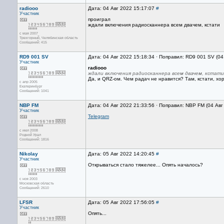
radiooo
Дата: 04 Авг 2022 15:17:07
#
Участник
проиграл
ждали включения радиосканнера всем двачем, кстати
с мая 2007
Трехгорный, Челябинская область
Сообщений: 415
RD9 001 SV
Дата: 04 Авг 2022 15:18:34 · Поправил: RD9 001 SV (04
Участник
radiooo
ждали включения радиосканнера всем двачем, кстати
Да, и QRZ-ом. Чем радач не нравится? Там, кстати, 
с апр 2005
Екатеринбург
Сообщений: 1041
NBP FM
Дата: 04 Авг 2022 21:33:56 · Поправил: NBP FM (04 Авг
Участник
Telegram
с июл 2008
Родной Урал
Сообщений: 1816
Nikolay
Дата: 05 Авг 2022 14:20:45
#
Участник
Открываться стало тяжелее... Опять началось?
с ноя 2003
Московская область
Сообщений: 2610
LFSR
Дата: 05 Авг 2022 17:56:05
#
Участник
Опять...