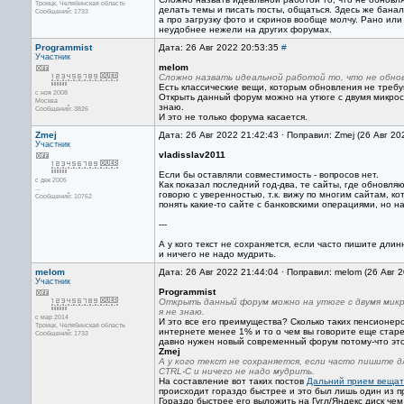
Троицк, Челябинская область
делать темы и писать посты, общаться. Здесь же банал
Сообщений: 1733
а про загрузку фото и скринов вообще молчу. Рано ил
неудобнее нежели на других форумах.
Programmist
Дата: 26 Авг 2022 20:53:35
#
Участник
melom
Сложно назвать идеальной работой то, что не обнов
Есть классические вещи, которым обновления не требу
с ноя 2008
Открыть данный форум можно на утюге с двумя микросх
Москва
знаю.
Сообщений: 3826
И это не только форума касается.
Zmej
Дата: 26 Авг 2022 21:42:43 · Поправил: Zmej (26 Авг 20
Участник
vladisslav2011
Если бы оставляли совместимость - вопросов нет.
с дек 2005
Как показал последний год-два, те сайты, где обновляю
...
говорю с уверенностью, т.к. вижу по многим сайтам, к
Сообщений: 10762
понять какие-то сайте с банковскими операциями, но на
---
А у кого текст не сохраняется, если часто пишите дли
и ничего не надо мудрить.
melom
Дата: 26 Авг 2022 21:44:04 · Поправил: melom (26 Авг 
Участник
Programmist
Открыть данный форум можно на утюге с двумя микр
я не знаю.
с мар 2014
И это все его преимущества? Сколько таких пенсионер
Троицк, Челябинская область
интернете менее 1% и то о чем вы говорите еще старе
Сообщений: 1733
давно нужен новый современный форум потому-что это
Zmej
А у кого текст не сохраняется, если часто пишите 
CTRL-C и ничего не надо мудрить.
На составление вот таких постов
Дальний прием вещат
происходит гораздо быстрее и это был лишь один из п
Гораздо быстрее его выложить на Гугл/Яндекс диск чем 