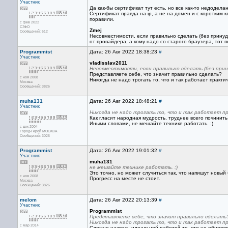
Участник
Да как-бы сертификат тут есть, но все как-то недодела
Сертификат правда на ip, а не на домен и с коротким 
поравили.
с фев 2022
СЗФО
Zmej
Сообщений: 612
Несовместимости, если правильно сделать (без принуди
от провайдера, а кому надо со старого браузера, тот п
Programmist
Дата: 26 Авг 2022 18:38:23
#
Участник
vladisslav2011
Несовместимости, если правильно сделать (без прин
Представляете себе, что значит правильно сделать?
с ноя 2008
Никогда не надо трогать то, что и так работает практи
Москва
Сообщений: 3826
muha131
Дата: 26 Авг 2022 18:48:21
#
Участник
Никогда не надо трогать то, что и так работает п
Как гласит народная мудрость, труднее всего починить
Иными словами, не мешайте технике работать. :)
с дек 2004
Город-Герой МОСКВА
Сообщений: 3026
Programmist
Дата: 26 Авг 2022 19:01:32
#
Участник
muha131
не мешайте технике работать. :)
Это точно, но может случиться так, что напишут новый
с ноя 2008
Прогресс на месте не стоит.
Москва
Сообщений: 3826
melom
Дата: 26 Авг 2022 20:13:39
#
Участник
Programmist
Представляете себе, что значит правильно сделать
Никогда не надо трогать то, что и так работает п
с мар 2014
Сложно назвать идеальной работой то, что не обновля