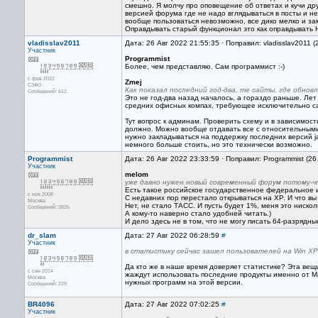
смешно. Я молчу про оповещение об ответах и кучи др
версией форума где не надо вглядываться в посты и н
вообще пользоваться невозможно, все дико мелко и з
Оправдывать старый функционал это как оправдывать Но
vladisslav2011
Дата: 26 Авг 2022 21:55:35 · Поправил: vladisslav2011 
Участник
Programmist
Более, чем представляю. Сам программист :-)
с фев 2022
Zmej
СЗФО
Как показал последний год-два, те сайты, где обн
Сообщений: 612
Это не год-два назад началось, а гораздо раньше. Лет
средних офисных компах, требующее исключительно с
Тут вопрос к админам. Проверить схему и в зависимости
должно. Можно вообще отдавать все с относительными 
нужно закладываться на поддержку последних версий ja
немного больше стоить, но это технически возможно.
Programmist
Дата: 26 Авг 2022 23:33:59 · Поправил: Programmist (26
Участник
melom
уже давно нужен новый современный форум потому-ч
Есть такое российское государственное федеральное
с ноя 2008
С недавних пор перестало открываться на XP. И что в
Москва
Нет, не стало ТАСС. И пусть будет 1%, меня это нискол
Сообщений: 3826
А кому-то наверно стало удобней читать.)
И дело здесь не в том, что не могу писать 64-разрядн
dr_slam
Дата: 27 Авг 2022 06:28:59
#
Участник
в статистику сейчас зашел пользователей на Win XP
Да кто же в наше время доверяет статистике? Эта вещ
с сен 2014
жаждут использовать последние продукты именно от Ма
Москва
нужных программ на этой версии.
Сообщений: 229
BR4096
Дата: 27 Авг 2022 07:02:25
#
Участник