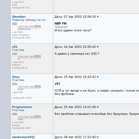
с мар 2022
Киев
Сообщений: 152
Stumbler
Дата: 07 Авг 2022 15:56:20
#
Редактор
таблицы частот
NBP FM
Telegram
И кто админ этого чата?
с авг 2005
Санкт-Петербург
Сообщений: 6390
x51
Дата: 24 Авг 2022 23:50:42
#
Участник
А давно у сканнера нет SSL?
с июн 2013
KO84UV
Сообщений: 91
Zmej
Дата: 25 Авг 2022 10:43:42
#
Участник
x51
ССЛ-а тут вроде и не было, и нафиг ненужен, только н
с дек 2005
без проблем.
...
Сообщений: 10762
Programmist
Дата: 25 Авг 2022 14:01:46
#
Участник
Без проблем открывается вообще без браузера. Браузе
с ноя 2008
Москва
Сообщений: 3826
vladisslav2011
Дата: 26 Авг 2022 17:22:40
#