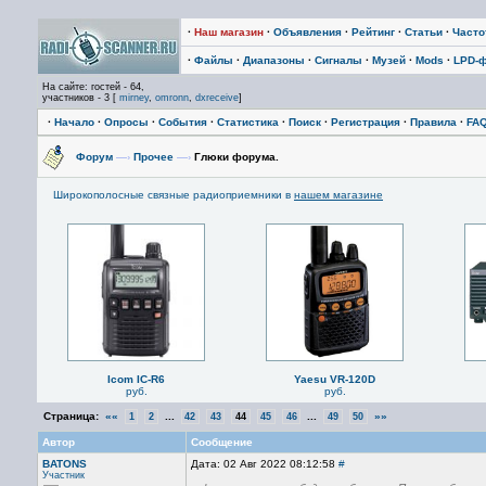
·
Наш магазин
·
Объявления
·
Рейтинг
·
Статьи
·
Част
·
Файлы
·
Диапазоны
·
Сигналы
·
Музей
·
Mods
·
LPD-
На сайте: гостей - 64,
участников - 3 [
mirney
,
omronn
,
dxreceive
]
·
Начало
·
Опросы
·
События
·
Статистика
·
Поиск
·
Регистрация
·
Правила
·
FA
Форум
—›
Прочее
—›
Глюки форума.
Широкополосные связные радиоприемники в
нашем магазине
Icom IC-R6
Yaesu VR-120D
руб.
руб.
Страница:
««
...
...
»»
1
2
42
43
44
45
46
49
50
Автор
Сообщение
BATONS
Дата: 02 Авг 2022 08:12:58
#
Участник