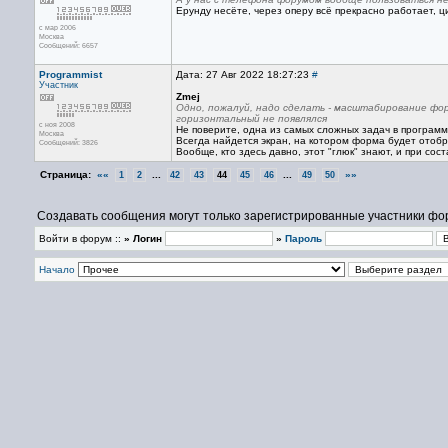
Ерунду несёте, через оперу всё прекрасно работает, ц
с мар 2006
Москва
Сообщений: 6657
Programmist
Дата: 27 Авг 2022 18:27:23
#
Участник
Zmej
Одно, пожалуй, надо сделать - масштабирование фор
горизонтальный не появлялся
с ноя 2008
Не поверите, одна из самых сложных задач в программ
Москва
Всегда найдется экран, на котором форма будет отобр
Сообщений: 3826
Вообще, кто здесь давно, этот "глюк" знают, и при со
Страница:
««
...
...
»»
1
2
42
43
44
45
46
49
50
Создавать сообщения могут только зарегистрированные участники фо
Войти в форум ::
» Логин
»
Пароль
Начало