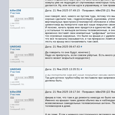
хомуты уже не подходят,от спутниковых некоторых тол
делается. Ну, или потом идти в управляшку, и там пра
killer258
Дата: 21 Янв 2025 07:49:15 · Поправил: killer258 (21 Я
Участник
они говорят, мол, никого не пустим туда, потому что мы
хорошо сделали там,- гидроизоляция, оцинковка, утеп
вертикальных пристроек (стекловатой обложили и обм
с янв 2010
цементом)а вы попортите нам всё наше покрытие свои
Тула
И похоже, качать права мне придется в одиночестве, и
Сообщений: 3571
у остальных то жильцов антенны телевизионные, и он
временно поставят свои компактные "цифровые" антен
тех огромных наружных, что были на крыше,и с удивл
что все тв каналы оказывается, и так прекрасно ловятся
лезть на крышу восстанавливать там своё.
UA0OAG
Дата: 21 Янв 2025 09:47:43
#
Участник
Да говорить то они будут, конечно:)
Надо их припугнуть, если совсем упёртые. Есть много
много может вскрыться недоделок:)
с ноя 2009
Сообщений: 751
UA0OAG
Дата: 21 Янв 2025 13:35:51
#
Участник
а вы попортите нам всё наше покрытие своими мачт
Так для антенн трубостойку не поставили при капремо
должны быть.
с ноя 2009
Сообщений: 751
killer258
Дата: 21 Янв 2025 19:17:34 · Поправил: killer258 (22 Я
Участник
фишка в том, что там и до ремонта никогда не было ни
Именно на крышах таких домов обычно мы и наблюдае
всевозможных самодельных телевизионных антенн. По 
с янв 2010
телевизоров в доме.
Тула
Сообщений: 3571
А по теме. Если у немного расстроенного петлевого в