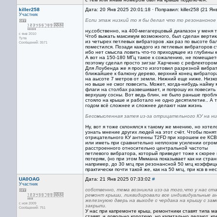
killer258
Дата: 20 Янв 2025 20:01:18 · Поправил: killer258 (21 Я
Участник
Если этаж низкий то я бы делал что то резонансное
ну,собственно, на 400-мегагерцовый диапазон у меня т
с янв 2010
Чтоб выжать максимум возможного, был сделан вертик
Тула
из четырех петлевых вибраторов .как раз по высоте ба
Сообщений: 3571
поместился. Позади каждого из петлевых вибраторов с
ибо нет смысла ловить что-то приходящее из глубины 
А вот на 150-180 МГц такое к сожалению, не помещает
поэтому сделал просто зигзаг Харченко с рефлектором
Для Лоубенда же я просто изготовил разрезной вибрат
ближайшее к балкону дерево, верхний конец вибратор
на аысоте 7 метров от земли. Нижний еще ниже. Низко
но выше не смог повесить. Может, когда-нибудь найму 
флаги на столбах развешивает, и попрошу их повесить 
верхушку сосны. Вот ведь блин, не было раньше пробле
стояло на крыше и работало не одно десятилетие.. А 
годом всё сложнее и сложнее делают нам жизнь
Бессмысленная затея из-за отрицательного КУ на н
Ну, вот я тоже склонялся к такому же мнению, но хотел
узнать мнение других людей на этот счёт. Чтобы понять
отрицательного КУ антенны Т2FD при хорошем ее КСВ
или иметь при сравнительно неплохом усилении огро
расстроенного относительно центральной частоты
петлевого вибратора, который приведет тоже к скорее
потерям, (но при этом Мммана показывает как ни стра
например, до 30 мгц при резонансной 50 мгц коэффиц
практически почти такой же, как на 50 мгц, при ксв в нес
UA0OAG
Дата: 21 Янв 2025 07:33:02
#
Участник
собственно, тема возникла изз-за того,что у нас с
ремонт крыши, ликвидировали все индивидуальные а
железнуюю дверь на выходе с чердака на крышу с зам
с ноя 2009
закрыли.
Сообщений: 751
У нас при капремонте крыш, ремонтники ставят типа ма
ставят, и довольно короткую, но капитально делают, кр