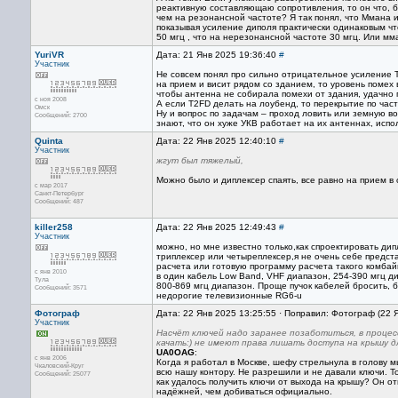
реактивную составляющаю сопротивления, то он что, б
чем на резонансной частоте? Я так понял, что Ммана 
показывая усиление диполя практически одинаковым чт
50 мгц , что на нерезонансной частоте 30 мгц. Или м
YuriVR
Дата: 21 Янв 2025 19:36:40
#
Участник
Не совсем понял про сильно отрицательное усиление T
на прием и висит рядом со зданием, то уровень помех 
чтобы антенна не собирала помехи от здания, удачно 
с ноя 2008
А если T2FD делать на лоубенд, то перекрытие по част
Омск
Ну и вопрос по задачам – проход ловить или земную в
Сообщений: 2700
знают, что он хуже УКВ работает на их антеннах, исп
Quinta
Дата: 22 Янв 2025 12:40:10
#
Участник
жгут был тяжелый,
Можно было и диплексер спаять, все равно на прием в 
с мар 2017
Санкт-Петербург
Сообщений: 487
killer258
Дата: 22 Янв 2025 12:49:43
#
Участник
можно, но мне известно только,как спроектировать дип
триплексер или четыреплексер,я не очень себе предст
расчета или готовую программу расчета такого комба
с янв 2010
в один кабель Low Band, VHF диапазон, 254-390 мгц д
Тула
800-869 мгц диапазон. Проще пучок кабелей бросить, б
Сообщений: 3571
недорогие телевизионные RG6-u
Фотограф
Дата: 22 Янв 2025 13:25:55 · Поправил: Фотограф (22 
Участник
Насчёт ключей надо заранее позаботиться, в процесс
качать:) не имеют права лишать доступа на крышу д
UA0OAG
:
с янв 2006
Когда я работал в Москве, шефу стрельнула в голову 
Чкаловский-Круг
всю нашу контору. Не разрешили и не давали ключи. То
Сообщений: 25077
как удалось получить ключи от выхода на крышу? Он от
надёжней, чем добиваться официально.