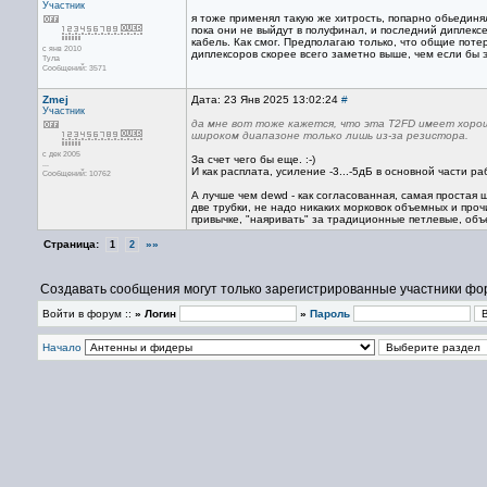
Участник
я тоже применял такую же хитрость, попарно обьединя
пока они не выйдут в полуфинал, и последний диплексе
кабель. Как смог. Предполагаю только, что общие поте
с янв 2010
диплексоров скорее всего заметно выше, чем если бы
Тула
Сообщений: 3571
Zmej
Дата: 23 Янв 2025 13:02:24
#
Участник
да мне вот тоже кажется, что эта T2FD имеет хоро
широком диапазоне только лишь из-за резистора.
с дек 2005
За счет чего бы еще. :-)
...
И как расплата, усиление -3...-5дБ в основной части р
Сообщений: 10762
А лучше чем dewd - как согласованная, самая простая
две трубки, не надо никаких морковок объемных и про
привычке, "наяривать" за традиционные петлевые, объ
Страница:
»»
1
2
Создавать сообщения могут только зарегистрированные участники фо
Войти в форум ::
» Логин
»
Пароль
Начало