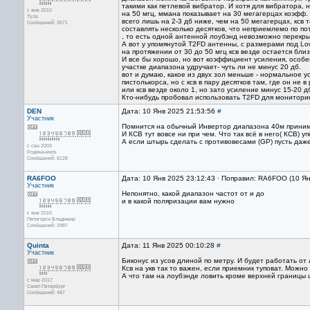
такими как петлевой вибратор. И хотя для вибратора, 
с янв 2010
на 50 мгц, ммана показывает на 30 мегагерцах коэфф.
Тула
всего лишь на 2-3 дб ниже, чем на 50 мегагерцах, ксв 
Сообщений: 3571
составлять несколько десятков, что неприемлемо по по
, то есть одной антенной лоубэнд невозможно перекры
А вот у упомянутой T2FD антенны, с размерами под L
на протяжении от 30 до 50 мгц ксв везде остается бли
И все бы хорошо, но вот коэффициент усиления, особ
участке диапазона удручает- чуть ли не минус 20 дб.
вот и думаю, какое из двух зол меньше - нормальное 
пистолькорса, но с ксв в пару десятков там, где он не в
или ксв везде около 1, но зато усиление минус 15-20 д
Кто-нибудь пробовал использовать Т2FD для монитор
DEN
Дата: 10 Янв 2025 21:53:56
#
Участник
Помнится на обычный Инвертор диапазона 40м приним
И КСВ тут вовсе ни при чем. Что так всё в него( КСВ) уп
А если штырь сделать с противовесами (GP) пусть даже
с сен 2003
Родина-мать
Сообщений: 8128
RA6FOO
Дата: 10 Янв 2025 23:12:43 · Поправил: RA6FOO (10 Я
Участник
Непонятно, какой диапазон частот от и до
и в какой поляризации вам нужно
с янв 2010
Пятигорск Владимир
Сообщений: 2987
Quinta
Дата: 11 Янв 2025 00:10:28
#
Участник
Биконус из усов длиной по метру. И будет работать от
Ксв на укв так то важен, если приемник туповат. Можно
А что там на лоубэнде ловить кроме верхней границы
с мар 2017
Санкт-Петербург
Сообщений: 487