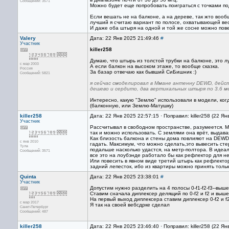
Сообщений: 3571
Можно будет еще попробовать поиграться с точками п
Если вешать не на балконе, а на дереве, так жто воо
лучший я считаю вариант по полосе, охватывающей ве
И даже оба штыря на одной и той же сосне можно пов
Valery
Дата: 22 Янв 2025 21:49:46
#
Участник
killer258
Думаю, что штырь из толстой трубки на балконе, это л
с мар 2003
А если балкон на высоком этаже, то вообще сказка.
Россия
За базар отвечаю как бывший СиБишник :)
Сообщений: 5821
я сейчас смоделировал в Ммане антенну DEWD, дейс
дешево и сердито, два вертикальных штыря по 3.6 
Интересно, какую "Землю" использовали в модели, ко
(балконную, или Землю-Матушку)
killer258
Дата: 22 Янв 2025 22:57:15 · Поправил: killer258 (22 Я
Участник
Рассчитывал в свободном пространстве, разумеется. 
так и можно использовать. С землями она врёт, выдава
Как близость балкона и стены дома повлияют на DEWD
с янв 2010
гадать. Максимум, что можно сделать,это вывесить ст
Тула
подальше насколько удастся, на метр-полтора. В идеал
Сообщений: 3571
все это на лоубэнде работало бы как рефлектор для н
Или повесить в явном виде третий штырь как рефлекто
задний лепесток, ибо из квартиры можно принять толь
Quinta
Дата: 22 Янв 2025 23:38:01
#
Участник
Допустим нужно разделить на 4 полосы 0-f1-f2-f3--выше
Ставим сначала диплексер делящий по 0-f2 и f2 и выше
На первый выход диплексера ставим диплексер 0-f2 и f
с мар 2017
Я так на своей вебсдрке сделал
Санкт-Петербург
Сообщений: 487
killer258
Дата: 22 Янв 2025 23:46:40 · Поправил: killer258 (22 Я