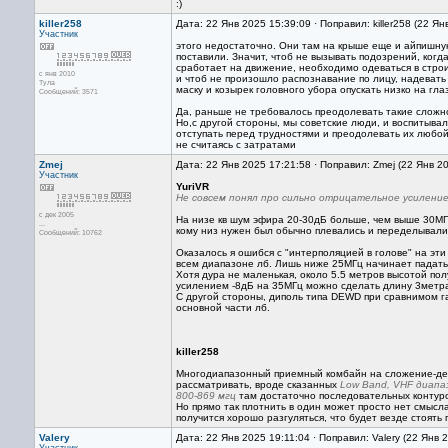
:)
killer258
Дата: 22 Янв 2025 15:39:09 · Поправил: killer258 (22 Я
Участник
этого недостаточно. Они там на крыше еще и айпишну
поставили. Значит, чтоб не вызывать подозрений, когд
сработает на движение, необходимо одеваться в стро
с янв 2010
и чтоб не произошло распознавание по лицу, надеват
Тула
маску и козырек головного убора опускать низко на гла
Сообщений: 3571
Да, раньше не требовалось преодолевать такие сложно
Но,с другой стороны, мы советские люди, и воспитывал
отступать перед трудностями и преодолевать их любой
не считаясь с затратами
Zmej
Дата: 22 Янв 2025 17:21:58 · Поправил: Zmej (22 Янв 2
Участник
YuriVR
Не совсем понял про сильно отрицательное усиление
с дек 2005
На низе кв шум эфира 20-30дБ больше, чем выше 30МГц,
...
кому низ нужен был обычно плевались и переделывали
Сообщений: 10762
Оказалось я ошибся с "интерполяцией в голове" на эт
всем диапазоне лб. Лишь ниже 25МГц начинает падать
Хотя дура не маленькая, около 5.5 метров высотой пол
усилением -8дБ на 35МГц можно сделать длину 3метра
С другой стороны, диполь типа DEWD при сравнимом г
основной части лб.
killer258
Многодиапазонный приемный комбайн на сложение-дел
рассматривать, вроде сказанных
Low Band, VHF диапаз
800-869 мгц
там достаточно последовательных контуро
Но прямо так плотнить в один может просто нет смысла
получится хорошо разгуляться, что будет везде стоять
Valery
Дата: 22 Янв 2025 19:11:04 · Поправил: Valery (22 Янв 