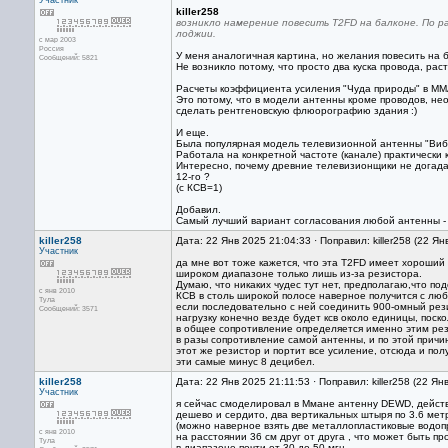
Участник
killer258
возникло намерение повесить Т2FD на балконе. По р
лоджии.
с мар 2003
Россия
У меня аналогичная картина, но желания повесить на 
Сообщений: 5821
Не возникло потому, что просто два куска провода, рас
Расчеты коэффициента усиления "Чуда природы" в ММ
Это потому, что в модели антенны кроме проводов, не
сделать рентгеновскую флюорографию здания :)
И еще.
Была популярная модель телевизионной антенны "Вибр
Работала на конкретной частоте (канале) практически к
Интересно, почему древние телевизионщики не догадал
12-го ?
(с КСВ=1)
Добавил.
Самый лучший вариант согласования любой антенны - 
killer258
Дата: 22 Янв 2025 21:04:33 · Поправил: killer258 (22 Я
Участник
да мне вот тоже кажется, что эта T2FD имеет хороший
широком диапазоне только лишь из-за резистора.
Думаю, что никаких чудес тут нет, предполагаю,что п
с янв 2010
КСВ в столь широкой полосе наверное получится с лю
Тула
если последовательно с ней соединить 900-омный рез
Сообщений: 3571
нагрузку конечно везде будет ксв около единицы, поск
в общее сопротивление определяется именно этим р
в разы сопротивление самой антенны, и по этой причи
этот же резистор и портит все усиление, отсюда и пол
эти самые минус 8 децибел.
killer258
Дата: 22 Янв 2025 21:11:53 · Поправил: killer258 (22 Ян
Участник
я сейчас смоделировал в Ммане антенну DEWD, действ
дешево и сердито, два вертикальных штыря по 3.6 мет
(можно наверное взять две металлопластиковые водо
с янв 2010
на расстоянии 36 см друг от друга , что может быть пр
Тула
в диапазоне почти от 30 до 50 мгц.