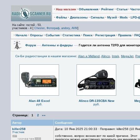
·
Наш магазин
·
Объявления
·
Рейтинг
·
Статьи
·
Част
·
Файлы
·
Диапазоны
·
Сигналы
·
Музей
·
Mods
·
LPD-
На сайте: гостей - 53,
участников - 4 [
Chester
,
Фотограф
,
andory
,
AVM
]
·
Начало
·
Опросы
·
События
·
Статистика
·
Поиск
·
Регистрация
·
Правила
·
FA
Форум
—›
Антенны и фидеры
—›
Годится ли антенна T2FD для монитор
Си-Би радиостанции в нашем магазине
:
Alan и Midland
,
Alinco
,
Intek
,
MegaJet
,
Pre
Alan 48 Excel
Alinco DR-135CBA New
Meg
руб.
руб.
Страница:
»»
1
2
Автор
Сообщение
killer258
Дата: 10 Янв 2025 21:00:33 · Поправил: killer258 (10 Я
Участник
собственно, вопрос возник вот по какой причине. Этот
диапазон можно качественно перекрыть как минимум 