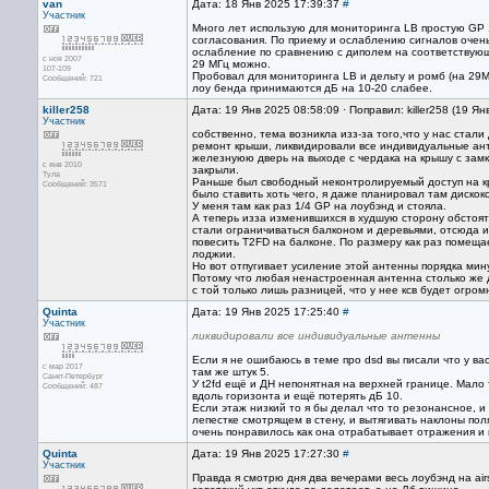
van
Дата: 18 Янв 2025 17:39:37
#
Участник
Много лет использую для мониторинга LB простую GP 1\
согласования. По приему и ослаблению сигналов очен
ослабление по сравнению с диполем на соответствующи
с ноя 2007
29 МГц можно.
107-109
Пробовал для мониторинга LB и дельту и ромб (на 29М
Сообщений: 721
лоу бенда принимаются дБ на 10-20 слабее.
killer258
Дата: 19 Янв 2025 08:58:09 · Поправил: killer258 (19 Я
Участник
собственно, тема возникла изз-за того,что у нас стал
ремонт крыши, ликвидировали все индивидуальные ант
железнуюю дверь на выходе с чердака на крышу с замк
с янв 2010
закрыли.
Тула
Раньше был свободный неконтролируемый доступ на к
Сообщений: 3571
было ставить хоть чего, я даже планировал там дискок
У меня там как раз 1/4 GP на лоубэнд и стояла.
А теперь изза изменившихся в худшую сторону обстоят
стали ограничиваться балконом и деревьями, отсюда 
повесить Т2FD на балконе. По размеру как раз помеща
лоджии.
Но вот отпугивает усиление этой антенны порядка мин
Потому что любая ненастроенная антенна столько же д
с той только лишь разницей, что у нее ксв будет огро
Quinta
Дата: 19 Янв 2025 17:25:40
#
Участник
ликвидировали все индивидуальные антенны
Если я не ошибаюсь в теме про dsd вы писали что у в
с мар 2017
там же штук 5.
Санкт-Петербург
У t2fd ещё и ДН непонятная на верхней границе. Мало 
Сообщений: 487
вдоль горизонта и ещё потерять дБ 10.
Если этаж низкий то я бы делал что то резонансное, и
лепестке смотрящем в стену, и вытягивать наклоны по
очень понравилось как она отрабатывает отражения и 
Quinta
Дата: 19 Янв 2025 17:27:30
#
Участник
Правда я смотрю дня два вечерами весь лоубэнд на ai