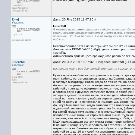
советский укв откуда-то долетает, а на Лб тишина
с мар 2017
Санкт-Петербург
Сообщений: 487
Zmej
Дата: 20 Янв 2025 11:47:36
#
Участник
killer258
А теперь изза изменившихся в худшую сторону обст
стали ограничиваться балконом и деревьями, отсюд
с дек 2005
повесить Т2FD на балконе. По размеру как раз поме
...
лоджии.
Сообщений: 10762
Бессмысленная затея из-за отрицательного КУ на ниж
Диполь типа DEWD "ub5" (ur0gt) сделать или просто шт
там МГц.
Для местного приема (без прохода) все равно более вы
killer258
Дата: 20 Янв 2025 19:37:32 · Поправил: killer258 (21 Я
Участник
вы писали что у вас был целый зоопарк на крыше, мн
Ну,вначале я вообще не заморачивался, кинул с края к
с янв 2010
один кабель, потом спустился, вышел на балкон, зацеп
Тула
и затянул в квартиру. Потом когда-то так же точно бро
Сообщений: 3571
Аппетиты с годами росли, и когда вниз висел уже неоп
кабелей , я это дело оформил поаккуратнее, сложил вс
и плотно один к другому, получился пучок не такой уж 
четыре в диаметре всего лишь , и я это дело обмотал 
такой вот жгут, изоленту выбрал серого цвета, чтоб ид
с ней по цвету и не привлекал внимания. Да, изоленты 
Да, жгут был тяжелый, когда заносил этот моток на чер
подьемный, он висел с крыши прямо на балкон, (сбоку)
На самой крыше жгут заходил в коммутационный ящик 
приобретенный мной на строительном рынке, туда же 
с антенн, там же всё это соединялось между собой, и 
МШУ, ящик защищал все эти места соединения кабелей 
В начале и конце жгута кабеля были естественно, пр
маркером, а на балконе висел лист бумаги, где было 
кабелей от 1 до 10 и к какой из экспериментальных ант
с тем или иным номером был на крыше подключен.