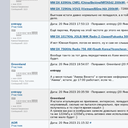
MW DX 639KHz CNR1 (China/Beijing/NRTA542 200kW)
-
с янв 2019
Кавказ/Закавказье
MW DX 729KHz VOV2 (Vietnam/Đồng Hới 200kW)
- 7289
Сообщений: 1113
Вьетнам кстати давно нормально не попадался, а в то
дело.
entropy
Дата: 20 Янв 2023 17:53:13 · Поправил: entropy (20 Ян
Участник
Ещё парочка, Фукуоку на этой частоте до этого не при
MW DX 1017KHz JOLB NHK Radio 2 (Japan/Fukuoka 5
с янв 2019
Кавказ/Закавказье
И вот Южная Корея, логов не много, ну и сам не слыша
Сообщений: 1113
MW DX 756KHz Radio 756 AM (South Korea/Yeoncheon
Вообще так-то за тот день передатчиков из Азии мног
будет.
Greenland
Дата: 20 Янв 2023 19:54:07 · Поправил: Greenland (20 
Участник
entropy
А у меня только "Амика Венето" и греческие неформалы,
с июл 2009
"Амика", кстати, до 17:00 работает, если чо...
Латвия, Рига. Латгалия.
Сообщений: 5323
entropy
Дата: 20 Янв 2023 20:35:59 · Поправил: entropy (20 Ян
Участник
Greenland
Я кстати итальянцев не припомню, интересно, попадал
неуловимый, сколько ни пытался специально, при хорош
с янв 2019
получилось и то спустя время нашёл :)
Кавказ/Закавказье
А греков как раз в ноябрьских записях довольно много
Сообщений: 1113
та же 1224кГц и 1233кГц очень активно ими использова
сетке мало будет :)
AOR
Дата: 20 Янв 2023 21:15:32
#
Участник