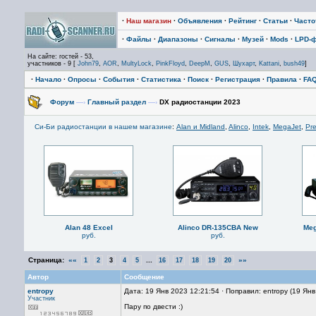
·
Наш магазин
·
Объявления
·
Рейтинг
·
Статьи
·
Част
·
Файлы
·
Диапазоны
·
Сигналы
·
Музей
·
Mods
·
LPD-
На сайте: гостей - 53,
участников - 9 [
John79
,
AOR
,
MultyLock
,
PinkFloyd
,
DeepM
,
GUS
,
Шухарт
,
Kattani
,
bush49
]
·
Начало
·
Опросы
·
События
·
Статистика
·
Поиск
·
Регистрация
·
Правила
·
FA
Форум
—›
Главный раздел
—›
DX радиостанции 2023
Си-Би радиостанции в нашем магазине
:
Alan и Midland
,
Alinco
,
Intek
,
MegaJet
,
Pre
Alan 48 Excel
Alinco DR-135CBA New
Meg
руб.
руб.
Страница:
««
...
»»
1
2
3
4
5
16
17
18
19
20
Автор
Сообщение
entropy
Дата: 19 Янв 2023 12:21:54 · Поправил: entropy (19 Ян
Участник
Пару по двести :)