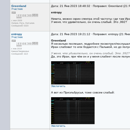
Greenland
Дата: 21 Янв 2023 18:48:32 · Поправил: Greenland (21 
Участник
entropy
Никита, можно скрин спектра этой частоты- где там Ир
с июл 2009
У меня, что удивительно, он очень слабый. Это ,992?
Латвия, Рига. Латгалия.
Сообщений: 5323
entropy
Дата: 21 Янв 2023 19:21:12 · Поправил: entropy (21 Ян
Участник
Greenland
Я несколько поспешил, подробнее посмотрел/послушал
Иран слабоват то или бодается с Пальмой, но до полу
с янв 2019
Кавказ/Закавказье
У меня, что удивительно, он очень слабый. Это ,992?
Сообщений: 1113
Да, это Иран, при чём он и у меня слабеет после полун
Увеличить
А вот из Приэльбрусья, тоже совсем слабый:
Увеличить