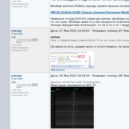
с янв 2019
Кавказ/Закавказье
Вообще конечно 819кГц гораздо громче прошла на мом
Сообщений: 1113
MW DX 819kHz KCBS Chosun Jungang Pangsong (Nort
Наверное оттуда 819 кГц самая доступная, пробовал ещё
то, не знаю. Вообще какие-то у них мощности отмечен
полную передатчики используют, то ли и то и то + мод
entropy
Дата: 27 Янв 2023 13:43:02 · Поправил: entropy (27 Ян
Участник
melom
Неа, с оффсетами у меня беда. Я их не знаю где искат
с янв 2019
На мвлисте есть, редкие могут и отсутствовать, по кноп
Кавказ/Закавказье
Сообщений: 1113
Увеличить
entropy
Дата: 30 Янв 2023 16:29:03 · Поправил: entropy (30 Ян
Участник
Другие частоты надо поковырять.
Некоторые изыскания по 926.75:
с янв 2019
Кавказ/Закавказье
Сообщений: 1113