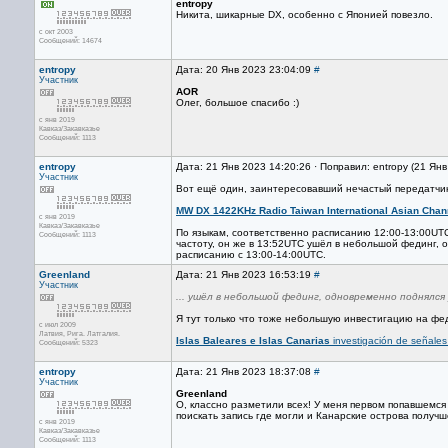
entropy
Никита, шикарные DX, особенно с Японией повезло.
с окт 2003
Сообщений: 14674
entropy
Дата: 20 Янв 2023 23:04:09
#
Участник
AOR
Олег, большое спасибо :)
с янв 2019
Кавказ/Закавказье
Сообщений: 1113
entropy
Дата: 21 Янв 2023 14:20:26 · Поправил: entropy (21 Ян
Участник
Вот ещё один, заинтересовавший нечастый передатчик
MW DX 1422KHz Radio Taiwan International Asian Chan
с янв 2019
Кавказ/Закавказье
По языкам, соответственно расписанию 12:00-13:00UTC
Сообщений: 1113
частоту, он же в 13:52UTC ушёл в небольшой фединг, 
расписанию с 13:00-14:00UTC.
Greenland
Дата: 21 Янв 2023 16:53:19
#
Участник
... ушёл в небольшой фединг, одновременно поднялся 
Я тут только что тоже небольшую инвестигацию на фед
с июл 2009
Латвия, Рига. Латгалия.
Islas Baleares e Islas Canarias
investigación de señales
Сообщений: 5323
entropy
Дата: 21 Янв 2023 18:37:08
#
Участник
Greenland
О, классно разметили всех! У меня первом попавшемся
поискать запись где могли и Канарские острова получше
с янв 2019
Кавказ/Закавказье
Сообщений: 1113