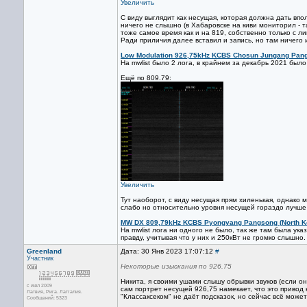
Увеличить
С виду выглядит как несущая, которая должна дать впо
ничего не слышно (в Хабаровске на киви мониторил - т
тоже самое время как и на 819, собственно только с л
Ради приличия далее вставил и запись, но там ничего 
Low Modulation 926,75kHz KCBS Chosun Jungang Pang
На mwlist было 2 лога, в крайнем за декабрь 2021 было
Ещё по 809.79:
Увеличить
Тут наоборот, с виду несущая прям хиленькая, однако
слабо но относительно уровня несущей гораздо лучше
MW DX 809,79kHz KCBS Pyongyang Pangsong (North K
На mwlist лога ни одного не было, так же там была ука
правду, учитывая что у них и 250кВт не громко слышно.
Greenland
Дата: 30 Янв 2023 17:07:12
#
Участник
Некоторые изыскания по 926.75
Никита, я своими ушами слышу обрывки звуков (если он
с июл 2009
сам портрет несущей 926,75 намекает, что это привод 
Латвия, Рига. Латгалия.
"Классаксеком" не даёт подсказок, но сейчас всё может 
Сообщений: 5323