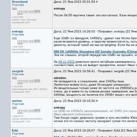
Greenland
Дата: 21 Янв 2023 20:01:53
#
Участник
entropy
После 04:00 картина такая- эхо-эхо-сигнал. Хаэн мощно
с июл 2009
Латвия, Рига. Латгалия.
Сообщений: 5323
entropy
Дата: 22 Янв 2023 14:26:03 · Поправил: entropy (22 Ян
Участник
Еще 10кВт из Шандуня, 1485кГц - думал там Vocea Spe
раскочегарился уровень, и парочку моментов есть, хот
джинглу, который такой же как на qingting. Если бы 
с янв 2019
Кавказ/Закавказье
MW DX 1485KHz Shandong GD Zonghe Guangbo (China
Сообщений: 1113
Эха не слышно, второй передатчик 10кВт не прошёл, х
За
28.11.2022
довольно много китайцев наковырялось, 
соответствия, если не выйдет прикреплю, может Иван 
sergsib
Дата: 22 Янв 2023 16:58:41 · Поправил: sergsib (22 Янв
Участник
abradox
,
Не попадаются, к сожалению, мне CADSы пока.
Любители всякие есть, даже Исландию упоминают.
с сен 2015
Из вещательных только ниже по частоте на 25800кГц 
Новосибирская обл. QTH- -NO15UL
очень, да и какие-то ну совсем резкие замирания, как 
Сообщений: 4057
4400км, мощность не понятна кто 200Вт пишет, кто воо
melom
Дата: 22 Янв 2023 18:16:30
#
Участник
entropy
из UNID на 1395кГц заинтересовал, не CNR1 (по па
Иван сможет подсказать.
с мар 2014
Там Анхуи сидит довольно громко и чуть послабее Юнна
Троицк, Челябинская область
ночью кто-то сильно частоту засерает гулом что ничег
Сообщений: 1733
Edd
Дата: 22 Янв 2023 19:28:07 · Поправил: Edd (22 Янв 20
Участник