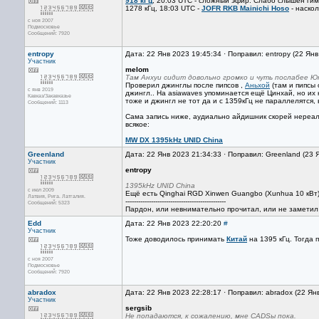
918 кГц
, 20:03 UTC - сложный эфир. Слабо слышен гим
1278 кГц, 18:03 UTC -
JOFR RKB Mainichi Hoso
- наскол
с ноя 2007
Подмосковье
Сообщений: 7920
entropy
Дата: 22 Янв 2023 19:45:34 · Поправил: entropy (22 Ян
Участник
melom
Там Анхуи сидит довольно громко и чуть послабее Юн
Проверил джинглы после пипсов ,
Аньхой
(там и пипсы
с янв 2019
джингл.. На asiawaves упоминается ещё Цинхай, но их 
Кавказ/Закавказье
тоже и джингл не тот да и с 1359кГц не параллелятся,
Сообщений: 1113
Сама запись ниже, аудиально айдишник скорей нереал
всякое:
MW DX 1395kHz UNID China
Greenland
Дата: 22 Янв 2023 21:34:33 · Поправил: Greenland (23 
Участник
entropy
1395kHz UNID China
с июл 2009
Ещё есть Qinghai RGD Xinwen Guangbo (Xunhua 10 кВт),
Латвия, Рига. Латгалия.
-----------------------------------------------
Сообщений: 5323
Пардон, или невнимательно прочитал, или не заметил
Edd
Дата: 22 Янв 2023 22:20:20
#
Участник
Тоже доводилось принимать
Китай
на 1395 кГц. Тогда 
с ноя 2007
Подмосковье
Сообщений: 7920
abradox
Дата: 22 Янв 2023 22:28:17 · Поправил: abradox (22 Ян
Участник
sergsib
Не попадаются, к сожалению, мне CADSы пока.