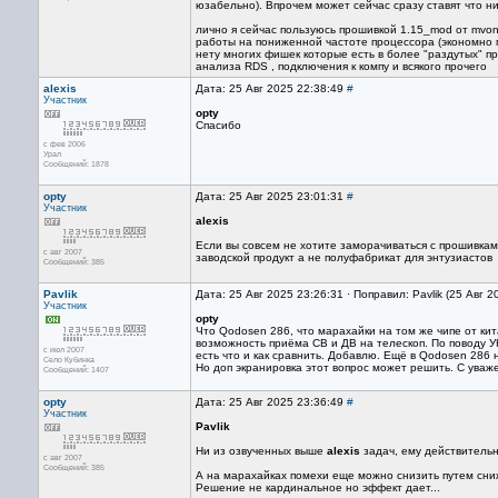
юзабельно). Впрочем может сейчас сразу ставят что н
лично я сейчас пользуюсь прошивкой 1.15_mod от mvon
работы на пониженной частоте процессора (экономно 
нету многих фишек которые есть в более "раздутых" п
анализа RDS , подключения к компу и всякого прочего
alexis
Дата: 25 Авг 2025 22:38:49
#
Участник
opty
Спасибо
с фев 2006
Урал
Сообщений: 1878
opty
Дата: 25 Авг 2025 23:01:31
#
Участник
alexis
Если вы совсем не хотите заморачиваться с прошивка
с авг 2007
заводской продукт а не полуфабрикат для энтузиастов
Сообщений: 385
Pavlik
Дата: 25 Авг 2025 23:26:31 · Поправил: Pavlik (25 Авг 
Участник
opty
Что Qodosen 286, что марахайки на том же чипе от кит
возможность приёма СВ и ДВ на телескоп. По поводу У
с июл 2007
есть что и как сравнить. Добавлю. Ещё в Qodosen 286
Село Кубинка
Но доп экранировка этот вопрос может решить. С уваж
Сообщений: 1407
opty
Дата: 25 Авг 2025 23:36:49
#
Участник
Pavlik
Ни из озвученных выше
alexis
задач, ему действитель
с авг 2007
Сообщений: 385
А на марахайках помехи еще можно снизить путем сни
Решение не кардинальное но эффект дает...