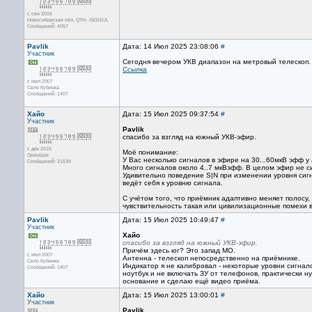
с сен 2015
Новосибирская обл. QTH- -NO15UL
Сообщений: 4057
Pavlik
Дата: 14 Июл 2025 23:08:06
#
Участник
Сегодня вечером УКВ диапазон на метровый телескоп.
Ссылка
с июл 2007
Село Кубинка
Сообщений: 1407
Хайо
Дата: 15 Июл 2025 09:37:54
#
Участник
Pavlik
спасибо за взгляд на южный УКВ-эфир.
с дек 2015
Моё понимание:
Оренбург
У Вас несколько сигналов в эфире на 30...60мкВ эфф 
Сообщений: 21539
Много сигналов около 4..7 мкВэфф. В целом эфир не с
Удивительно поведение S|N при изменении уровня сиг
ведёт себя к уровню сигнала.
С учётом того, что приёмник адаптивно меняет полосу,
чувствительность такая или цивилизационные помехи в
Pavlik
Дата: 15 Июл 2025 10:49:47
#
Участник
Хайо
спасибо за взгляд на южный УКВ-эфир.
Причём здесь юг? Это запад МО.
с июл 2007
Антенна - телескоп непосредственно на приёмнике.
Село Кубинка
Индикатор я не калибровал - некоторые уровни сигнал
Сообщений: 1407
ноутбук и не включать ЗУ от телефонов, практически 
основание и сделаю ещё видео приёма.
Хайо
Дата: 15 Июл 2025 13:00:01
#
Участник
Pavlik