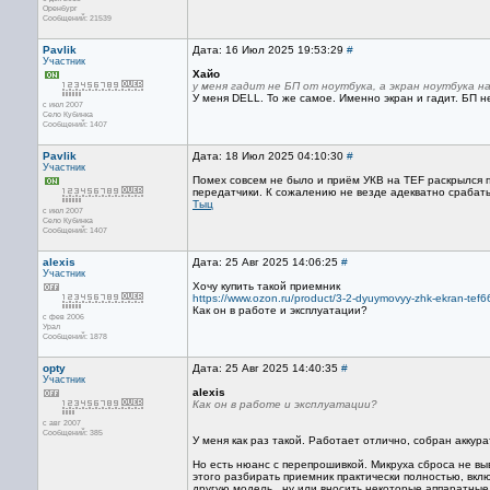
Оренбург
Сообщений: 21539
Pavlik
Дата: 16 Июл 2025 19:53:29
#
Участник
Хайо
у меня гадит не БП от ноутбука, а экран ноутбука н
У меня DELL. То же самое. Именно экран и гадит. БП 
с июл 2007
Село Кубинка
Сообщений: 1407
Pavlik
Дата: 18 Июл 2025 04:10:30
#
Участник
Помех совсем не было и приём УКВ на TEF раскрылся п
передатчики. К сожалению не везде адекватно сраба
Тыц
с июл 2007
Село Кубинка
Сообщений: 1407
alexis
Дата: 25 Авг 2025 14:06:25
#
Участник
Хочу купить такой приемник
https://www.ozon.ru/product/3-2-dyuymovyy-zhk-ekran-tef6
Как он в работе и эксплуатации?
с фев 2006
Урал
Сообщений: 1878
opty
Дата: 25 Авг 2025 14:40:35
#
Участник
alexis
Как он в работе и эксплуатации?
с авг 2007
Сообщений: 385
У меня как раз такой. Работает отлично, собран аккур
Но есть нюанс с перепрошивкой. Микруха сброса не вы
этого разбирать приемник практически полностью, вкл
другую модель , ну или вносить некоторые аппаратные