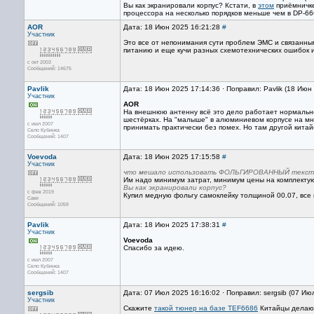
Вы как экранировали корпус? Кстати, в
этом
приёмничке
процессора на несколько порядков меньше чем в DP-66
AOR
Дата: 18 Июн 2025 16:21:28
#
Участник
Это все от непонимания сути проблем ЭМС и связанным
питанию и еще кучи разных схемотехнических ошибок 
с окт 2003
Сообщений: 14675
Pavlik
Дата: 18 Июн 2025 17:14:36 · Поправил: Pavlik (18 Июн
Участник
AOR
На внешнюю антенну всё это дело работает нормально,
шестёрках. На "малыше" в алюминиевом корпусе на мн
с июл 2007
принимать практически без помех. Но там другой китайс
Село Кубинка
Сообщений: 1407
Voevoda
Дата: 18 Июн 2025 17:15:58
#
Участник
что мешало использовать ФОЛЬГИРОВАННЫЙ тексто
Им надо минимум затрат, минимум цены на комплекту
Вы как экранировали корпус?
с фев 2019
Купил медную фольгу самоклейку толщиной 00.07, все п
Саки
Сообщений: 1059
Pavlik
Дата: 18 Июн 2025 17:38:31
#
Участник
Voevoda
Спасибо за идею.
с июл 2007
Село Кубинка
Сообщений: 1407
sergsib
Дата: 07 Июл 2025 16:16:02 · Поправил: sergsib (07 Ию
Участник
Скажите
такой тюнер на базе TEF6686
Китайцы делают