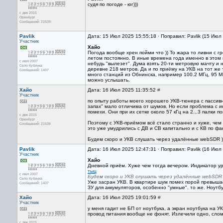
судя по погоде - юг)))
с дек 2015
Оренбург
Сообщений: 21539
Pavlik
Дата: 15 Июл 2025 15:55:18 · Поправил: Pavlik (15 Июл
Участник
Хайо
Погода вообще хрен пойми что )) То жара то ливни с г
летом постоянно. В иные времена года именно в этом 
с июл 2007
небудь "вылезет". Дума взять 20-ти метровую мачту и 
Село Кубинка
деревне 218 метров. Да и по приёму на УКВ на тот же
Сообщений: 1407
много станций из Обнинска, например 100.2 МГц, 95 М
можно услышать.
Хайо
Дата: 16 Июл 2025 11:35:52
#
Участник
по опыту работы моего хорошего УКВ-тюнера с пассив
запах" мало отличима от шумов. Но если проблема с 
помехи. Они при их сетке около 57 кГц на 2...3 палки
с дек 2015
Оренбург
Поэтому с УКВ-приёмом всё стало странно и хуже, чем
Сообщений: 21539
это уже умудрились с ДВ и СВ капитально и с КВ по фак
Будем скоро и УКВ слушать через удалённые webSDR )
Pavlik
Дата: 16 Июл 2025 12:47:31 · Поправил: Pavlik (16 Июл
Участник
Хайо
Дневной приём. Хуже чем тогда вечером. Индикатор у
тыц
с июл 2007
Будем скоро и УКВ слушать через удалённые webSDR )
Село Кубинка
Уже засран УКВ. В квартире шум помех порой превышает
Сообщений: 1407
ЗУ для аккумуляторов, особенно "умные". то же. Ноутб
Хайо
Дата: 16 Июл 2025 19:01:59
#
Участник
у меня гадит не БП от ноутбука, а экран ноутбука на У
провод питания вообще не фонят. Излечили одно, слом
с дек 2015