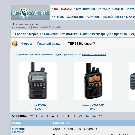
·
Наш магазин
·
Объявления
·
Рейтинг
·
Статьи
·
Част
·
Файлы
·
Диапазоны
·
Сигналы
·
Музей
·
Mods
·
LPD-
На сайте: гостей - 40,
участников - 3 [
Rax
,
muha131
,
Pavlik
]
·
Начало
·
Опросы
·
События
·
Статистика
·
Поиск
·
Регистрация
·
Правила
·
FA
Форум
—›
Главный раздел
—›
TEF-6686, как он?
Широкополосные связные радиоприемники в
нашем магазине
Icom IC-R6
Yaesu VR-120D
руб.
руб.
Страница:
««
...
»»
1
2
3
6
7
8
9
10
11
12
Автор
Сообщение
Yurgenth
Дата: 15 Июн 2025 14:23:53
#
Участник