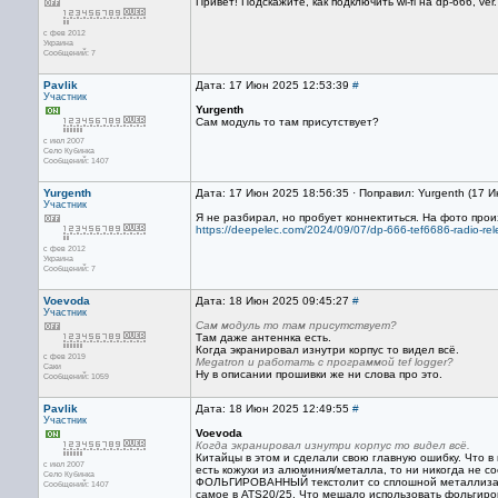
Привет! Подскажите, как подключить wi-fi на dp-666, ve
с фев 2012
Украина
Сообщений: 7
Pavlik
Дата: 17 Июн 2025 12:53:39
#
Участник
Yurgenth
Сам модуль то там присутствует?
с июл 2007
Село Кубинка
Сообщений: 1407
Yurgenth
Дата: 17 Июн 2025 18:56:35 · Поправил: Yurgenth (17 
Участник
Я не разбирал, но пробует коннектиться. На фото прои
https://deepelec.com/2024/09/07/dp-666-tef6686-radio-rel
с фев 2012
Украина
Сообщений: 7
Voevoda
Дата: 18 Июн 2025 09:45:27
#
Участник
Сам модуль то там присутствует?
Там даже антеннка есть.
Когда экранировал изнутри корпус то видел всё.
с фев 2019
Megatron и работать с программой tef logger?
Саки
Ну в описании прошивки же ни слова про это.
Сообщений: 1059
Pavlik
Дата: 18 Июн 2025 12:49:55
#
Участник
Voevoda
Когда экранировал изнутри корпус то видел всё.
Китайцы в этом и сделали свою главную ошибку. Что в п
с июл 2007
есть кожухи из алюминия/металла, то ни никогда не 
Село Кубинка
ФОЛЬГИРОВАННЫЙ текстолит со сплошной металлизацие
Сообщений: 1407
самое в ATS20/25. Что мешало использовать фольгиро