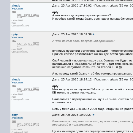
alexis
Дата: 25 Авг 2025 17:39:02 · Поправил: alexis (25 Авг 2
Участник
opty
А что может дать регулярная прошивка?
И вообще какой тогда брать если вдруг понадобится р
с фев 2006
Урал
Сообщений: 1878
opty
Дата: 25 Авг 2025 18:09:39
#
Участник
А что может дать регулярная прошивка?
с авг 2007
ну новые прошивки регулярно выходят - появляется но
Сообщений: 385
Причем сейчас развиваются как бы две ветви прошивок -
Свой черный я прошивал пару раз, больше не буду , о
напридували в "параллельной ветке" , там типа есть ф
неспешно подумваю взять что ли второй ТЕФ )))
А по поводу какой брать чтоб без гемора прошиваться,
alexis
Дата: 25 Авг 2025 18:14:12 · Поправил: alexis (25 Авг 2
Участник
opty
Мне надо просто слушать FM контроль за своей станци
КВ можно в охотку послушать.
с фев 2006
Урал
Баловаться с перепрошивками, ну я не знаю, считаю реб
Сообщений: 1878
пользоваться.
Есть у меня ДЕГЕН1103 с 2006 года, старичок но работ
opty
Дата: 25 Авг 2025 19:29:27
#
Участник
Баловаться с перепрошивками, ну я не знаю, считаю 
прошивкой и пользоваться.
с авг 2007
Ну как минимум один раз перепрошиваться придется - за
Сообщений: 385